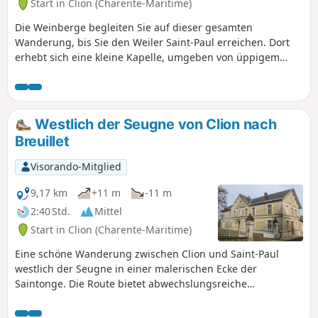
Start in Clion (Charente-Maritime)
Die Weinberge begleiten Sie auf dieser gesamten
Wanderung, bis Sie den Weiler Saint-Paul erreichen. Dort
erhebt sich eine kleine Kapelle, umgeben von üppigem
Grün. Ein Weg führt hinunter zu den Ufern der Seugne, die
liebevoll mit Blumen geschmückt sind. Dann geht es weiter
durch Weinberge und Felder entlang der Bahnlinie nach
Clion, wo ein Zwischenstopp im Pfarrhaus, das das
Westlich der Seugne von Clion nach
Handwerks- und Landmuseum von Clion beherbergt, ein
Breuillet
Muss ist.
Visorando-Mitglied
9,17 km
+11 m
-11 m
2:40 Std.
Mittel
Start in Clion (Charente-Maritime)
Eine schöne Wanderung zwischen Clion und Saint-Paul
westlich der Seugne in einer malerischen Ecke der
Saintonge. Die Route bietet abwechslungsreiche
Landschaften mit verschiedenen Kulturen, Weinbergen und
kleinen Wäldern. Sie bietet auch die Gelegenheit, entlang