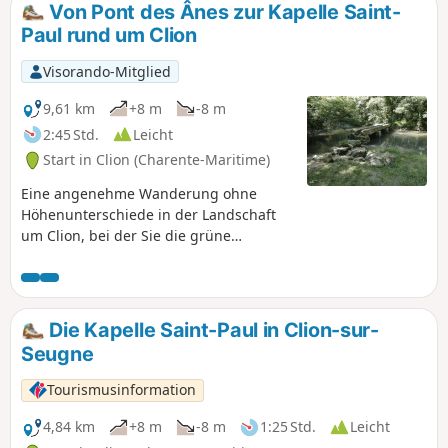
Von Pont des Ânes zur Kapelle Saint-
Paul rund um Clion
Visorando-Mitglied
9,61 km
+8 m
-8 m
2:45 Std.
Leicht
Start in Clion (Charente-Maritime)
Eine angenehme Wanderung ohne
Höhenunterschiede in der Landschaft
um Clion, bei der Sie die grüne
Umgebung der Pont aux Ânes, die
Kapelle Saint-Paul und die Fontaine
Saint-Fort entdecken und einen schönen
Blick auf die Schlösser von Lussac und
Die Kapelle Saint-Paul in Clion-sur-
Clam genießen können.Diese Route
Seugne
folgt zum Teil demGRP®® de Saintonge.
Tourismusinformation
4,84 km
+8 m
-8 m
1:25 Std.
Leicht