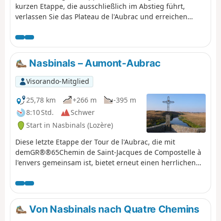
kurzen Etappe, die ausschließlich im Abstieg führt,
verlassen Sie das Plateau de l'Aubrac und erreichen
Saint-Chély-d'Aubrac, das im Herzen des von der Boralde
gegrabenen Tals auf halbem Weg zwischen dem Plateau
de l'Aubrac und dem Lot-Tal liegt.
Nasbinals – Aumont-Aubrac
Visorando-Mitglied
25,78 km
+266 m
-395 m
8:10 Std.
Schwer
Start in Nasbinals (Lozère)
Diese letzte Etappe der Tour de l'Aubrac, die mit
demGR®®65Chemin de Saint-Jacques de Compostelle à
l'envers gemeinsam ist, bietet erneut einen herrlichen
Blick auf die weiten, menschenleeren Flächen des
Plateau de l'Aubrac. Im letzten Drittel der Etappe, das
etwas schattiger ist, kann man den imposanten
Granitturm der Kirche von La Chaze-de-Peyre und die
Von Nasbinals nach Quatre Chemins
Kapelle von La Bastide bewundern.