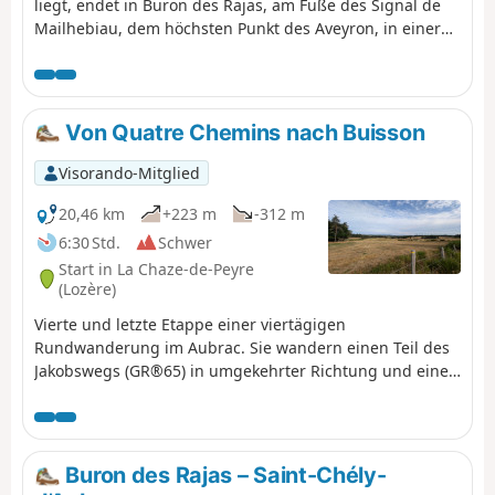
liegt, endet in Buron des Rajas, am Fuße des Signal de
Mailhebiau, dem höchsten Punkt des Aveyron, in einer
weiten, wilden Wüste.
Von Quatre Chemins nach Buisson
Visorando-Mitglied
20,46 km
+223 m
-312 m
6:30 Std.
Schwer
Start in La Chaze-de-Peyre
(Lozère)
Vierte und letzte Etappe einer viertägigen
Rundwanderung im Aubrac. Sie wandern einen Teil des
Jakobswegs (GR®65) in umgekehrter Richtung und einen
Teil des GRP® Tour des Monts d'Aubrac. Diese Etappe
weist die meisten Passagen am Straßenrand (mit wenig
Verkehr) auf.
Buron des Rajas – Saint-Chély-