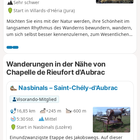
Sehr schwer
Start in Villards-d'Héria (Jura)
Möchten Sie eins mit der Natur werden, ihre Schönheit im
langsamen Rhythmus des Wanderns bewundern, wandern,
um sich selbst besser kennenzulernen, zum Wesentlichen
zurückkehren, über sich hinauswachsen: Begeben Sie sich
auf ein Abenteuer auf dem Jakobsweg. Genau das schlage
ich Ihnen mit dieser Route vor. Ich bin von meinem Dorf im
Jura aufgebrochen (die ersten 6 Etappen gehören nicht zu
Wanderungen in der Nähe von
den markierten Routen der Jakobswege), um nach Santiago
Chapelle de Rieufort d'Aubrac
de Compostela in Spanien zu gelangen. Aber nichts hindert
Sie daran, von zu Hause aus zu starten, um eine der
Etappen anzuschließen, oder in Le Puy-en-Velay oder einer
Nasbinals – Saint-Chély-d'Aubrac
anderen Stadt auf der Strecke zu beginnen. .
Visorando-Mitglied
16,85 km
+245 m
-600 m
5:30 Std.
Mittel
Start in Nasbinals (Lozère)
Einundzwanzigste Etappe des Jakobswegs. Auf dieser