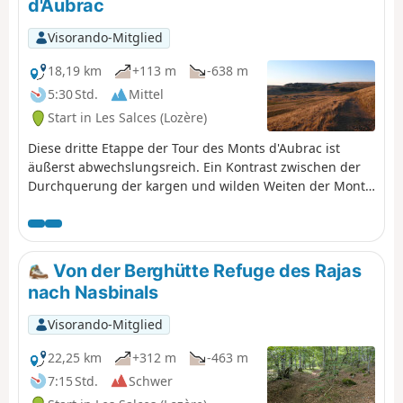
d'Aubrac
Visorando-Mitglied
18,19 km
+113 m
-638 m
5:30 Std.
Mittel
Start in Les Salces (Lozère)
Diese dritte Etappe der Tour des Monts d'Aubrac ist
äußerst abwechslungsreich. Ein Kontrast zwischen der
Durchquerung der kargen und wilden Weiten der Monts
d'Aubrac in der ersten Hälfte und der Kühle des
Staatswaldes von Aubrac und des Moorreservats im
weiteren Verlauf. Vom Buron des Rajas, der auf 1300 m
Höhe isoliert liegt, endet die Etappe im kleinen Dorf
Von der Berghütte Refuge des Rajas
Saint-Chély-d'Aubrac, am Ende des Tals der Boralde de
nach Nasbinals
Saint-Chély, 500 m tiefer.
Visorando-Mitglied
22,25 km
+312 m
-463 m
7:15 Std.
Schwer