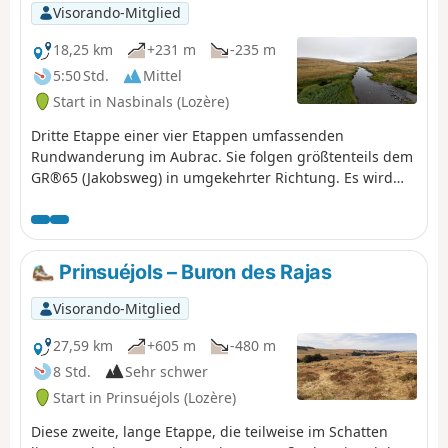
Visorando-Mitglied
18,25 km
+231 m
-235 m
5:50 Std.
Mittel
Start in Nasbinals (Lozère)
Dritte Etappe einer vier Etappen umfassenden
Rundwanderung im Aubrac. Sie folgen größtenteils dem
GR®65 (Jakobsweg) in umgekehrter Richtung. Es wird
ein kleiner Abstecher vom GR®65 vorgeschlagen, um
den Wasserfall Cascade du Déroc zu bewundern.
Prinsuéjols – Buron des Rajas
Visorando-Mitglied
27,59 km
+605 m
-480 m
8 Std.
Sehr schwer
Start in Prinsuéjols (Lozère)
Diese zweite, lange Etappe, die teilweise im Schatten