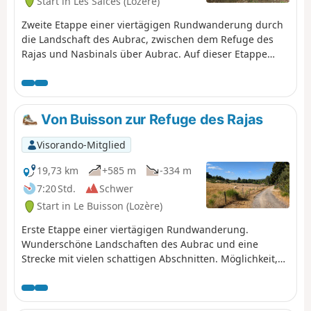
Start in Les Salces (Lozère)
Zweite Etappe einer viertägigen Rundwanderung durch
die Landschaft des Aubrac, zwischen dem Refuge des
Rajas und Nasbinals über Aubrac. Auf dieser Etappe
nutzen Sie hauptsächlich den GRP® des Tour des Monts
d'Aubrac und einen Teil des Jakobswegs in umgekehrter
Richtung (GR®65).
Von Buisson zur Refuge des Rajas
Visorando-Mitglied
19,73 km
+585 m
-334 m
7:20 Std.
Schwer
Start in Le Buisson (Lozère)
Erste Etappe einer viertägigen Rundwanderung.
Wunderschöne Landschaften des Aubrac und eine
Strecke mit vielen schattigen Abschnitten. Möglichkeit,
nach Ankunft in der Berghütte zum Signal de Mailhebiau
aufzusteigen (fragen Sie einfach die Besitzer). Diese
Wanderung folgt größtenteils dem GRP® Tour des Monts