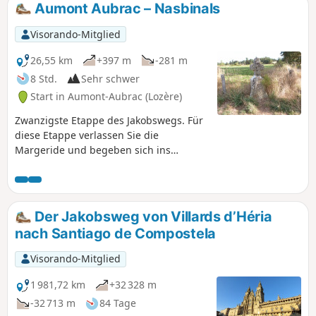
Aumont Aubrac – Nasbinals
Visorando-Mitglied
26,55 km
+397 m
-281 m
8 Std.
Sehr schwer
Start in Aumont-Aubrac (Lozère)
Zwanzigste Etappe des Jakobswegs. Für
diese Etappe verlassen Sie die
Margeride und begeben sich ins
Aubrac. Sie merken, dass Sie im Aubrac
sind, wenn keine Bäume mehr da sind –
und es ist einfach herrlich! Die Farben,
die Landschaften, die Kühe, die Stille,
Der Jakobsweg von Villards d’Héria
der Himmel, die Steine. Sie werden sich
nach Santiago de Compostela
angesichts der Weite der Natur ganz
klein fühlen.
Visorando-Mitglied
1 981,72 km
+32 328 m
-32 713 m
84 Tage