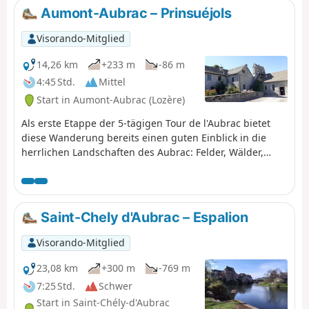
d'Aubrac (gelb-rote Markierung).
Aumont-Aubrac – Prinsuéjols
Visorando-Mitglied
14,26 km
+233 m
-86 m
4:45 Std.
Mittel
Start in Aumont-Aubrac (Lozère)
Als erste Etappe der 5-tägigen Tour de l'Aubrac bietet
diese Wanderung bereits einen guten Einblick in die
herrlichen Landschaften des Aubrac: Felder, Wälder,
Hügel, schöne Häuser aus Granitstein, Kreuze an fast
jeder Wegkreuzung und natürlich die stolzen Aubrac-
Kühe.
Saint-Chely d'Aubrac – Espalion
Visorando-Mitglied
23,08 km
+300 m
-769 m
7:25 Std.
Schwer
Start in Saint-Chély-d'Aubrac