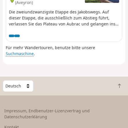
(Aveyron)
Die zweiundzwanzigste Etappe des Jakobswegs. Auf
dieser Etappe, die ausschließlich zum Abstieg führt,
verlassen Sie das Plateau von Aubrac und gelangen ins
Departement Aveyron an die Ufer des Lot, vorbei am Dorf
Saint-Côme-d’Olt, das zu den „Schönsten Dörfern
Frankreichs“ zählt und seinen Charakter über die
Für mehr Wandertouren, benutze bitte unsere
Jahrhunderte bewahrt hat. Sie erreichen die Stadt
Suchmaschine
.
Espalion, die sich am Ufer des Lot entwickelt hat, und
können an den Hängen die alten Terrassen erkennen,
die einst mit Weinreben und Obstbäumen bepflanzt
waren.
W
Z
ä
u
h
r
l
ü
e
Impressum, Endbenutzer-Lizenzvertrag und
c
e
Datenschutzerklärung
k
i
n
n
Kontakt