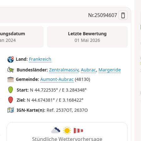
Nr.
25094607
tungsdatum
Letzte Bewertung
Jan 2024
01 Mai 2026
Land:
Frankreich
Bundesländer:
Zentralmassiv
,
Aubrac
,
Margeride
Gemeinde:
Aumont-Aubrac
(48130)
Start:
N 44.722535° / E 3.284348°
Ziel:
N 44.674381° / E 3.168422°
IGN-Karte(n):
Ref. 2537OT, 2637O
Stündliche Wettervorhersage