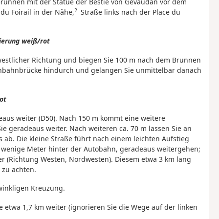
runnen mit der Statue der Bestie von Gévaudan vor dem
2.
du Foirail in der Nähe,
Straße links nach der Place du
erung weiß/rot
westlicher Richtung und biegen Sie 100 m nach dem Brunnen
isenbahnbrücke hindurch und gelangen Sie unmittelbar danach
ot
eaus weiter (D50). Nach 150 m kommt eine weitere
ie geradeaus weiter. Nach weiteren ca. 70 m lassen Sie an
 ab. Die kleine Straße führt nach einem leichten Aufstieg
 wenige Meter hinter der Autobahn, geradeaus weitergehen;
er (Richtung Westen, Nordwesten). Diesem etwa 3 km lang
 zu achten.
winkligen Kreuzung.
e etwa 1,7 km weiter (ignorieren Sie die Wege auf der linken