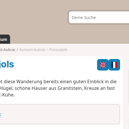
ium
t-Aubrac
Aumont-Aubrac – Prinsuéjols
ols
et diese Wanderung bereits einen guten Einblick in die
 Hügel, schöne Häuser aus Granitstein, Kreuze an fast
c-Kühe.
c