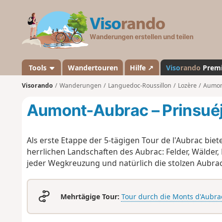
V
i
s
o
r
a
Tools
Wandertouren
Hilfe ↗
Viso
rando
Prem
n
Visorando
Wanderungen
Languedoc-Roussillon
Lozère
Aumon
d
o
Aumont-Aubrac – Prinsuéj
Als erste Etappe der 5-tägigen Tour de l'Aubrac biet
herrlichen Landschaften des Aubrac: Felder, Wälder,
jeder Wegkreuzung und natürlich die stolzen Aubra
Mehrtägige Tour:
Tour durch die Monts d'Aubra