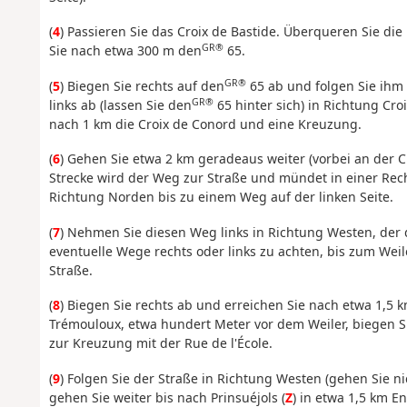
(
4
) Passieren Sie das Croix de Bastide. Überqueren Sie di
GR®
Sie nach etwa 300 m den
65.
GR®
(
5
) Biegen Sie rechts auf den
65 ab und folgen Sie ihm
GR®
links ab (lassen Sie den
65 hinter sich) in Richtung Cr
nach 1 km die Croix de Conord und eine Kreuzung.
(
6
) Gehen Sie etwa 2 km geradeaus weiter (vorbei an der C
Strecke wird der Weg zur Straße und mündet in einer Recht
Richtung Norden bis zu einem Weg auf der linken Seite.
(
7
) Nehmen Sie diesen Weg links in Richtung Westen, der
eventuelle Wege rechts oder links zu achten, bis zum Weil
Straße.
(
8
) Biegen Sie rechts ab und erreichen Sie nach etwa 1,5
Trémouloux, etwa hundert Meter vor dem Weiler, biegen S
zur Kreuzung mit der Rue de l'École.
(
9
) Folgen Sie der Straße in Richtung Westen (gehen Sie n
gehen Sie weiter bis nach Prinsuéjols (
Z
) in etwa 1,5 km E