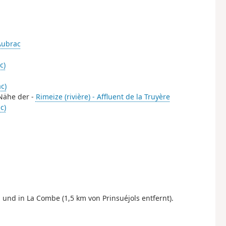
Aubrac
c)
c)
 Nähe der -
Rimeize (rivière) - Affluent de la Truyère
c)
 und in La Combe (1,5 km von Prinsuéjols entfernt).