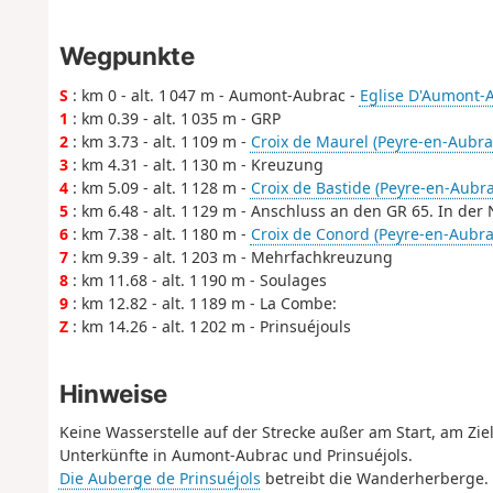
Wegpunkte
S
: km 0 - alt. 1 047 m - Aumont-Aubrac -
Eglise D'Aumont-
1
: km 0.39 - alt. 1 035 m - GRP
2
: km 3.73 - alt. 1 109 m -
Croix de Maurel (Peyre-en-Aubra
3
: km 4.31 - alt. 1 130 m - Kreuzung
4
: km 5.09 - alt. 1 128 m -
Croix de Bastide (Peyre-en-Aubra
5
: km 6.48 - alt. 1 129 m - Anschluss an den GR 65. In der
6
: km 7.38 - alt. 1 180 m -
Croix de Conord (Peyre-en-Aubra
7
: km 9.39 - alt. 1 203 m - Mehrfachkreuzung
8
: km 11.68 - alt. 1 190 m - Soulages
9
: km 12.82 - alt. 1 189 m - La Combe:
Z
: km 14.26 - alt. 1 202 m - Prinsuéjouls
Hinweise
Keine Wasserstelle auf der Strecke außer am Start, am Ziel
Unterkünfte in Aumont-Aubrac und Prinsuéjols.
Die Auberge de Prinsuéjols
betreibt die Wanderherberge.