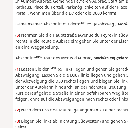
In Aumont-Aubrac, Gemeinde Peyre-en-Aubrac, Start am B
Rathaus, Place du Portail. Parkmöglichkeiten auf der Place 
Portail, wenn man über die D7 oder die D809 kommt.
GR®
Gemeinsamer Abschnitt mit dem
65 (Jakobsweg),
Marki
(
S
) Nehmen Sie die Hauptstraße (Avenue du Peyre) in süd
rechts in die Route d'Aubrac ein; gehen Sie unter der E
an eine Weggabelung.
GRP®
Abschnitt
Tour des Monts d'Aubrac,
Markierung gelb/r
GR®
(
1
) Lassen Sie den
65 links liegen und gehen Sie gerad
Abzweigung: Lassen Sie die D987 links liegen und gehen S
der Abzweigung die D50 rechts liegen und biegen Sie links
unter der Autobahn hindurch; an der nächsten Kreuzung,
kurz darauf geht die Straße in einen befahrbaren Weg üb
folgen, ohne auf die Abzweigungen nach rechts oder links
(
2
) Nach dem Croix de Maurel gelangt man zu einer recht
(
3
) Biegen Sie links ab (Richtung Südwesten) und gehen Si
Seite).