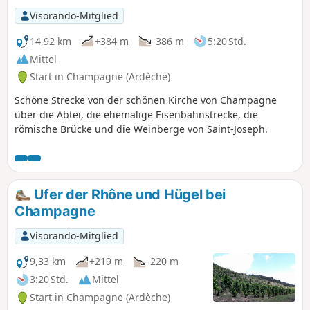
Visorando-Mitglied
14,92 km
+384 m
-386 m
5:20 Std.
Mittel
Start in Champagne (Ardèche)
Schöne Strecke von der schönen Kirche von Champagne
über die Abtei, die ehemalige Eisenbahnstrecke, die
römische Brücke und die Weinberge von Saint-Joseph.
Ufer der Rhône und Hügel bei
Champagne
Visorando-Mitglied
9,33 km
+219 m
-220 m
3:20 Std.
Mittel
Start in Champagne (Ardèche)