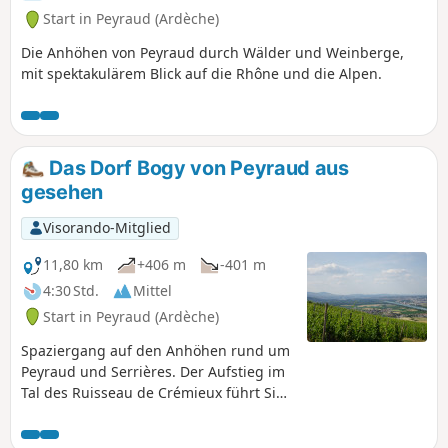
Start in Peyraud (Ardèche)
Die Anhöhen von Peyraud durch Wälder und Weinberge,
mit spektakulärem Blick auf die Rhône und die Alpen.
Das Dorf Bogy von Peyraud aus
gesehen
Visorando-Mitglied
11,80 km
+406 m
-401 m
4:30 Std.
Mittel
Start in Peyraud (Ardèche)
Spaziergang auf den Anhöhen rund um
Peyraud und Serrières. Der Aufstieg im
Tal des Ruisseau de Crémieux führt Sie
zum kleinen Dorf Bogy. Die Wanderung
bietet Ihnen zahlreiche Aussichtspunkte