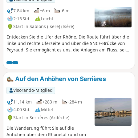
7,84 km
+6 m
-6 m
2:15 Std.
Leicht
Start in Sablons (Isère) (Isère)
Entdecken Sie die Ufer der Rhône. Die Route führt über die
linke und rechte Uferseite und über die SNCF-Brücke von
Peyraud. Sie ermöglicht es uns, die Anlagen am Fluss, seine
Hochwasser, die Fauna und Flora zu entdecken.
Markierungen zeigen die verschiedenen Hochwasserstände
entlang des Weges an.
Auf den Anhöhen von Serrières
Visorando-Mitglied
11,14 km
+283 m
-284 m
4:00 Std.
Mittel
Start in Serrières (Ardèche)
Die Wanderung führt Sie auf die
Anhöhen über dem Rhonetal rund um