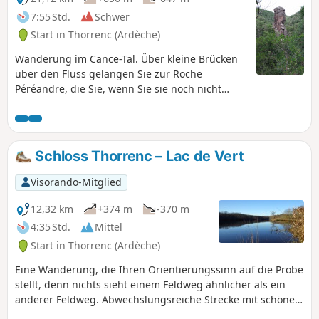
7:55 Std.
Schwer
Start in Thorrenc (Ardèche)
Wanderung im Cance-Tal. Über kleine Brücken
über den Fluss gelangen Sie zur Roche
Péréandre, die Sie, wenn Sie sie noch nicht
kennen, sicherlich überraschen wird. Ihr
Abenteuergeist wird Sie ohne zu zögern durch
den alten Eisenbahntunnel und über das
Viadukt von Thorrenc führen.
Schloss Thorrenc – Lac de Vert
Visorando-Mitglied
12,32 km
+374 m
-370 m
4:35 Std.
Mittel
Start in Thorrenc (Ardèche)
Eine Wanderung, die Ihren Orientierungssinn auf die Probe
stellt, denn nichts sieht einem Feldweg ähnlicher als ein
anderer Feldweg. Abwechslungsreiche Strecke mit schöner
Aussicht auf die Gipfel der Ardèche und der Loire (Loire 42)