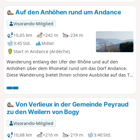
mit Blick auf das Rhonetal und die
Alpen, wenn die Sicht es zulässt.
Auf den Anhöhen rund um Andance
Visorando-Mitglied
10,65 km
+242 m
-234 m
3:45 Std.
Mittel
Start in Andance (Ardèche)
Wanderung entlang der Ufer der Rhône und auf den
Anhöhen über dem Rhonetal rund um das Dorf Andance.
Diese Wanderung bietet Ihnen schöne Ausblicke auf das Tal
dieses majestätischen Flusses.
Von Verlieux in der Gemeinde Peyraud
zu den Weilern von Bogy
Visorando-Mitglied
10,68 km
+216 m
-219 m
3:40 Std.