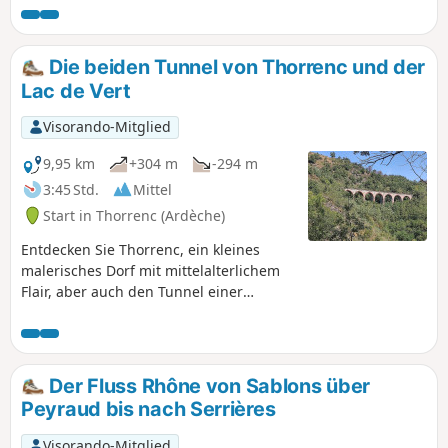
vom Plateau Vernoscois aus.
Die beiden Tunnel von Thorrenc und der
Lac de Vert
Visorando-Mitglied
9,95 km
+304 m
-294 m
3:45 Std.
Mittel
Start in Thorrenc (Ardèche)
Entdecken Sie Thorrenc, ein kleines
malerisches Dorf mit mittelalterlichem
Flair, aber auch den Tunnel einer
ehemaligen Regionalbahnstrecke und
schließlich den wunderschönen Lac de
Vert!
Der Fluss Rhône von Sablons über
Peyraud bis nach Serrières
Visorando-Mitglied