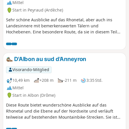
Mittel
Start in Peyraud (Ardèche)
Sehr schöne Ausblicke auf das Rhonetal, aber auch ins
Landesinnere mit bemerkenswerten Tälern und
Hochebenen. Eine besondere Route, da sie in diesem Teil
der Ardèche, in dem sich Felder und Wälder mehrmals
abwechseln, nur geringe Höhenunterschiede aufweist. Sie
kann für Wanderer am Nachmittag im Winter auch auf 7,6
km verkürzt werden. An alle Wanderer: Zögert nicht, Fotos
D'Albon au sud d'Anneyron
hochzuladen und dabei den Ort auf der Route anzugeben.
ACHTUNG! Ein Wanderer hat mich darauf hingewiesen,
Visorando-Mitglied
dass man nach starken Regenfällen besonders vorsichtig
sein muss, da der Weg entlang des Baches sehr schwierig
10,49 km
+208 m
-211 m
3:35 Std.
zu begehen ist. Ich empfehle den Wanderern, vier oder
Mittel
fünf Tage nach dem Regen zu warten, bevor sie diese
Start in Albon (Drôme)
Wanderung unternehmen.
Diese Route bietet wunderschöne Ausblicke auf das
Rhonetal und die Ebene auf der Nordseite und verläuft
teilweise auf bestehenden Mountainbike-Strecken. Sie ist
Wanderern seit langem bekannt, unterscheidet sich jedoch