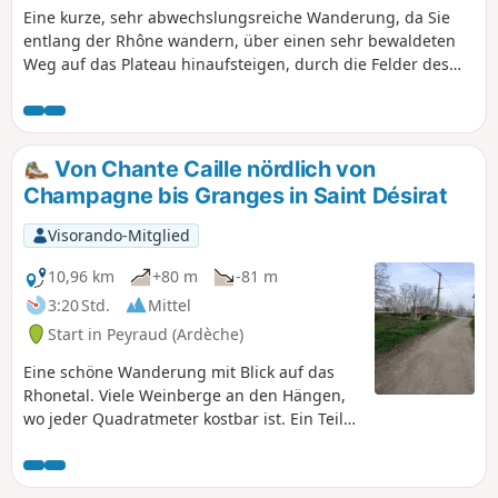
Eine kurze, sehr abwechslungsreiche Wanderung, da Sie
entlang der Rhône wandern, über einen sehr bewaldeten
Weg auf das Plateau hinaufsteigen, durch die Felder des
Plateaus gehen, wieder hinunter in die Weinberge von
Saint-Désirat steigen und auf der ehemaligen Bahnstrecke
zwischen Saint-Rambert d'Albon und Vernosc-lès-Annonay
enden. Diese Wanderung ist für Kinder im Alter von 6 bis 12
Von Chante Caille nördlich von
Jahren geeignet. Die Beschreibung wurde am 13.
Champagne bis Granges in Saint Désirat
September 2020 geändert und sollte nun keine Probleme
mehr bereiten.
Visorando-Mitglied
10,96 km
+80 m
-81 m
3:20 Std.
Mittel
Start in Peyraud (Ardèche)
Eine schöne Wanderung mit Blick auf das
Rhonetal. Viele Weinberge an den Hängen,
wo jeder Quadratmeter kostbar ist. Ein Teil
der Strecke verläuft auf dem Trassenbereich
einer ehemaligen Güterbahnlinie.