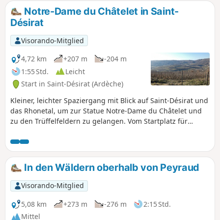
Notre-Dame du Châtelet in Saint-
Désirat
Visorando-Mitglied
4,72 km
+207 m
-204 m
1:55 Std.
Leicht
Start in Saint-Désirat (Ardèche)
Kleiner, leichter Spaziergang mit Blick auf Saint-Désirat und
das Rhonetal, um zur Statue Notre-Dame du Châtelet und
zu den Trüffelfeldern zu gelangen. Vom Startplatz für
Gleitschirmflieger mit seiner Orientierungstafel hat man
einen herrlichen Blick auf die Rhône. Der Abstieg erfolgt
durch Weinberge und Obstgärten.
In den Wäldern oberhalb von Peyraud
Visorando-Mitglied
5,08 km
+273 m
-276 m
2:15 Std.
Mittel