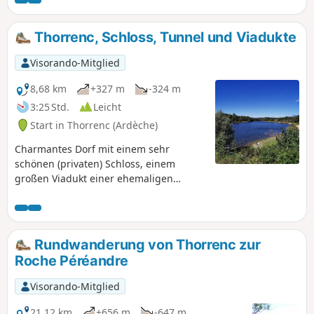
von der meistgenutzten Route, insbesondere zwischen (7)
und (10).Zu jeder Jahreszeit zu empfehlen.AN ALLE
WANDERER, DIE MEINE WANDERROUTEN BEGEHEN: Sie
Thorrenc, Schloss, Tunnel und Viadukte
können Fotos einstellen und den Standort auf der Route
angeben.
Visorando-Mitglied
8,68 km
+327 m
-324 m
3:25 Std.
Leicht
Start in Thorrenc (Ardèche)
Charmantes Dorf mit einem sehr
schönen (privaten) Schloss, einem
großen Viadukt einer ehemaligen
Eisenbahnlinie, die von Firminy nach
Saint-Rambert d'Albon führte.
Rundwanderung von Thorrenc zur
Roche Péréandre
Visorando-Mitglied
21,12 km
+656 m
-647 m