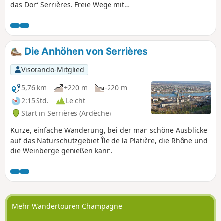
das Dorf Serrières. Freie Wege mit
schöner Aussicht auf das Rhonetal und
die Alpen sowie angenehm bewaldete
Wege wechseln sich auf der gesamten
Strecke ab. Zu Beginn der Wanderung
Die Anhöhen von Serrières
durchqueren Sie das alte Serrières, das
einen kleinen Abstecher wert ist.
Visorando-Mitglied
5,76 km
+220 m
-220 m
2:15 Std.
Leicht
Start in Serrières (Ardèche)
Kurze, einfache Wanderung, bei der man schöne Ausblicke
auf das Naturschutzgebiet Île de la Platière, die Rhône und
die Weinberge genießen kann.
Mehr Wandertouren Champagne