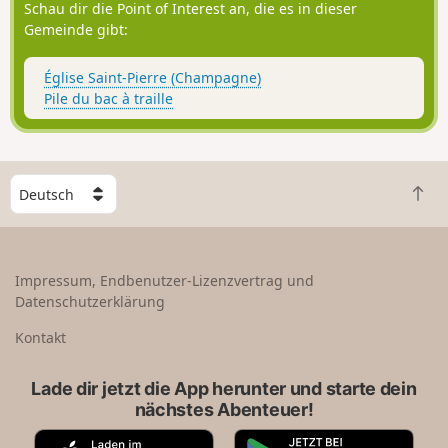
Schau dir die Point of Interest an, die es in dieser
Gemeinde gibt:
Église Saint-Pierre (Champagne)
Pile du bac à traille
W
Z
ä
u
h
r
l
ü
e
Impressum, Endbenutzer-Lizenzvertrag und
c
e
Datenschutzerklärung
k
i
n
n
Kontakt
a
L
c
a
Lade dir jetzt die App herunter und starte dein
h
n
nächstes Abenteuer!
o
d
b
A
G