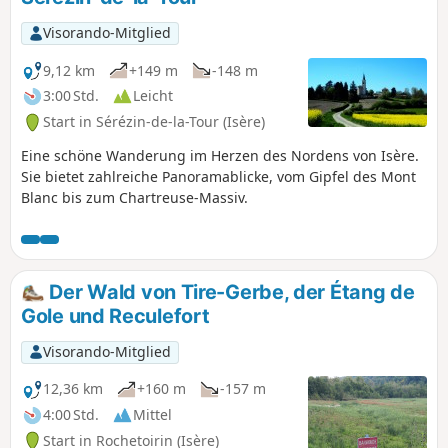
Visorando-Mitglied
9,12 km
+149 m
-148 m
3:00 Std.
Leicht
Start in Sérézin-de-la-Tour (Isère)
Eine schöne Wanderung im Herzen des Nordens von Isère.
Sie bietet zahlreiche Panoramablicke, vom Gipfel des Mont
Blanc bis zum Chartreuse-Massiv.
Der Wald von Tire-Gerbe, der Étang de
Gole und Reculefort
Visorando-Mitglied
12,36 km
+160 m
-157 m
4:00 Std.
Mittel
Start in Rochetoirin (Isère)