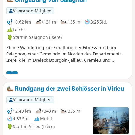
Visorando-Mitglied
10,62 km
+131 m
-135 m
3:25 Std.
Leicht
Start in Salagnon (Isère)
Kleine Wanderung zur Erhaltung der Fitness rund um
Salagnon, einer Gemeinde im Norden des Departements
Isère, die im Dreieck Bourgoin-Jallieu, Crémieu und
Morestel liegt.
Rundgang der zwei Schlösser in Virieu
Visorando-Mitglied
12,49 km
+343 m
-335 m
4:35 Std.
Mittel
Start in Virieu (Isère)