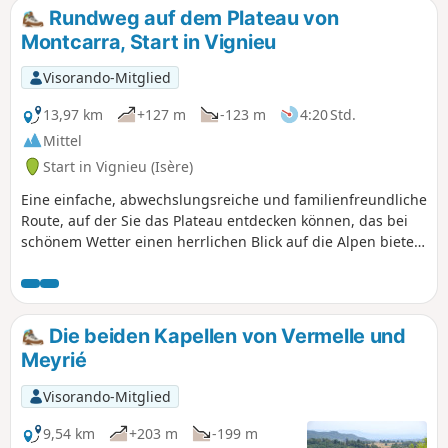
Rundweg auf dem Plateau von
Montcarra, Start in Vignieu
Visorando-Mitglied
13,97 km
+127 m
-123 m
4:20 Std.
Mittel
Start in Vignieu (Isère)
Eine einfache, abwechslungsreiche und familienfreundliche
Route, auf der Sie das Plateau entdecken können, das bei
schönem Wetter einen herrlichen Blick auf die Alpen bietet.
Blick auf die Täler von Saint-Chef und Montcarra.
Die beiden Kapellen von Vermelle und
Meyrié
Visorando-Mitglied
9,54 km
+203 m
-199 m