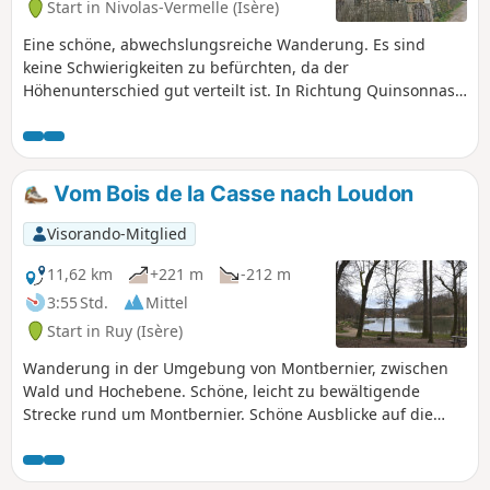
Start in Nivolas-Vermelle (Isère)
bepflanzt.
Eine schöne, abwechslungsreiche Wanderung. Es sind
keine Schwierigkeiten zu befürchten, da der
Höhenunterschied gut verteilt ist. In Richtung Quinsonnas
haben Sie einen schönen Blick auf die Berge. Sie kommen
an drei interessanten Gebäuden vorbei: dem Schloss von
Quinsonnas, dem Anwesen von Fichaillon und der Kirche
von Vermelle. Als Sahnehäubchen wandern Sie durch das
Vom Bois de la Casse nach Loudon
charmante Tal des Baches Verneicu.
Visorando-Mitglied
11,62 km
+221 m
-212 m
3:55 Std.
Mittel
Start in Ruy (Isère)
Wanderung in der Umgebung von Montbernier, zwischen
Wald und Hochebene. Schöne, leicht zu bewältigende
Strecke rund um Montbernier. Schöne Ausblicke auf die
Umgebung bei den Passagen auf den Hochebenen.
Schattige Strecke, die Wald- und Feldpassagen miteinander
verbindet.