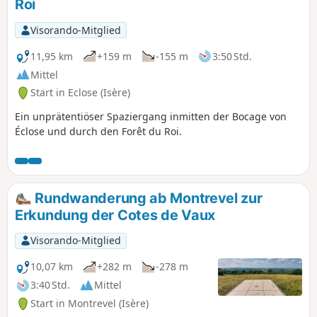
Roi
Visorando-Mitglied
11,95 km
+159 m
-155 m
3:50 Std.
Mittel
Start in Eclose (Isère)
Ein unprätentiöser Spaziergang inmitten der Bocage von
Éclose und durch den Forêt du Roi.
Rundwanderung ab Montrevel zur
Erkundung der Cotes de Vaux
Visorando-Mitglied
10,07 km
+282 m
-278 m
3:40 Std.
Mittel
Start in Montrevel (Isère)