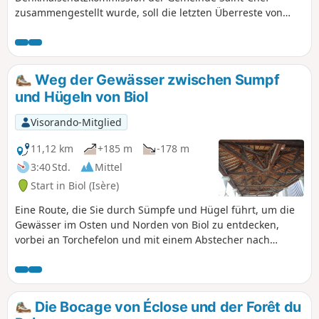
zusammengestellt wurde, soll die letzten Überreste von
Palis (aufgestellte flache Steine) sowie die aus Lehm (Pisé)
erbauten Wohnhäuser und Bauernhöfe und das kleine
ländliche Kulturerbe zur Geltung bringen. Die Wanderung,
die überwiegend nach Süden ausgerichtet ist und an den
Weg der Gewässer zwischen Sumpf
Hängen von Chamont und Trieux entlangführt, ist zwischen
und Hügeln von Biol
September und Juni sehr angenehm, sollte jedoch bei
großer Hitze im Sommer vermieden werden. Der erste Teil
Visorando-Mitglied
zwischen den Punkten (1) und (2) entlang des Baches Ver
kann bei starkem Regen schlammige Passagen aufweisen.
11,12 km
+185 m
-178 m
Ein bedeutender Teil der Strecke verläuft auf asphaltierten
3:40 Std.
Mittel
Straßen. Die meisten dieser Straßen sind jedoch ehemalige
Start in Biol (Isère)
Verbindungswege mit sehr geringem Verkehrsaufkommen.
Nur die Straße von Chamont erfordert zwischen den
Eine Route, die Sie durch Sümpfe und Hügel führt, um die
Punkten (4) und (5) besondere Vorsicht.
Gewässer im Osten und Norden von Biol zu entdecken,
vorbei an Torchefelon und mit einem Abstecher nach
Succieu.
Die Bocage von Éclose und der Forêt du