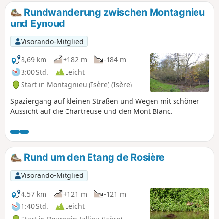
Rundwanderung zwischen Montagnieu
und Eynoud
Visorando-Mitglied
8,69 km
+182 m
-184 m
3:00 Std.
Leicht
Start in Montagnieu (Isère) (Isère)
Spaziergang auf kleinen Straßen und Wegen mit schöner
Aussicht auf die Chartreuse und den Mont Blanc.
Rund um den Etang de Rosière
Visorando-Mitglied
4,57 km
+121 m
-121 m
1:40 Std.
Leicht
Start in Bourgoin-Jallieu (Isère)