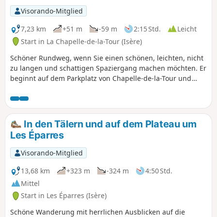
Visorando-Mitglied
7,23 km
+51 m
-59 m
2:15 Std.
Leicht
Start in La Chapelle-de-la-Tour (Isère)
Schöner Rundweg, wenn Sie einen schönen, leichten, nicht
zu langen und schattigen Spaziergang machen möchten. Er
beginnt auf dem Parkplatz von Chapelle-de-la-Tour und
erfordert keine besondere Ausrüstung. Potenziell können
Sie Ponys, Pferde, Rinder usw. beobachten. Wir waren im
Mai dort. Wir empfehlen Ihnen, morgens zu gehen, damit
Sie Schatten haben und die Temperaturen im Sommer
In den Tälern und auf dem Plateau um
milder sind.
Les Éparres
Visorando-Mitglied
13,68 km
+323 m
-324 m
4:50 Std.
Mittel
Start in Les Éparres (Isère)
Schöne Wanderung mit herrlichen Ausblicken auf die