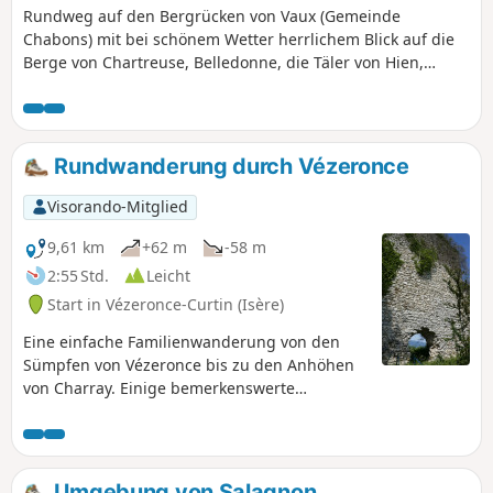
Rundweg auf den Bergrücken von Vaux (Gemeinde
Chabons) mit bei schönem Wetter herrlichem Blick auf die
Berge von Chartreuse, Belledonne, die Täler von Hien,
Bourbre und Ain. Die Strecke verläuft hauptsächlich auf
sehr breiten und angenehmen Wegen, teilweise am
Waldrand. Für alle zugänglich.
Rundwanderung durch Vézeronce
Visorando-Mitglied
9,61 km
+62 m
-58 m
2:55 Std.
Leicht
Start in Vézeronce-Curtin (Isère)
Eine einfache Familienwanderung von den
Sümpfen von Vézeronce bis zu den Anhöhen
von Charray. Einige bemerkenswerte
Naturpunkte auf der Strecke.
Umgebung von Salagnon