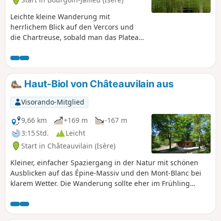
Leichte kleine Wanderung mit
herrlichem Blick auf den Vercors und
die Chartreuse, sobald man das Plateau
erreicht hat. Die Route führt durch
Waldgebiete und landwirtschaftlich
genutzte Hochebenen, wo sich Schatten
und Licht abwechseln. Am besten bei
Haut-Biol von Châteauvilain aus
schönem Wetter, um die Kühle des
Waldes und die freie Aussicht zu
Visorando-Mitglied
genießen.
9,66 km
+169 m
-167 m
3:15 Std.
Leicht
Start in Châteauvilain (Isère)
Kleiner, einfacher Spaziergang in der Natur mit schönen
Ausblicken auf das Épine-Massiv und den Mont-Blanc bei
klarem Wetter. Die Wanderung sollte eher im Frühling
unternommen werden, da sie über viel flaches Gelände und
etwas Unterholz führt.