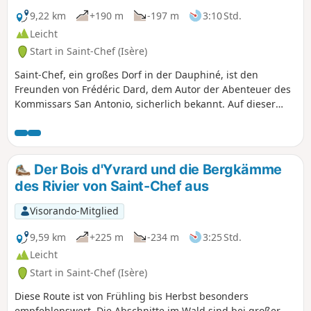
Hügel und die Massive des Pilat und der Ardèche im
Westen. Der Balkonweg oberhalb des Dorfes Montcarra und
9,22 km
+190 m
-197 m
3:10 Std.
der Abstieg zum Dorf Saint-Chef bieten angenehme
Leicht
Ausblicke.Abgesehen vom Start und vom Ende (städtische
Start in Saint-Chef (Isère)
Abschnitte) verläuft diese Route größtenteils auf
unbefestigten Wegen. Im oberen Teil stellt die
Saint-Chef, ein großes Dorf in der Dauphiné, ist den
Hochspannungsleitung einen nicht zu vernachlässigenden
Freunden von Frédéric Dard, dem Autor der Abenteuer des
Nachteil dar, aber die Route hält sich so weit wie möglich
Kommissars San Antonio, sicherlich bekannt. Auf dieser
davon fern.
Rundwanderung können Sie in seinen Fußstapfen wandeln
und auf halber Strecke das wunderschöne Schloss Chapeau
Cornu entdecken.
Der Bois d'Yvrard und die Bergkämme
des Rivier von Saint-Chef aus
Visorando-Mitglied
9,59 km
+225 m
-234 m
3:25 Std.
Leicht
Start in Saint-Chef (Isère)
Diese Route ist von Frühling bis Herbst besonders
empfehlenswert. Die Abschnitte im Wald sind bei großer