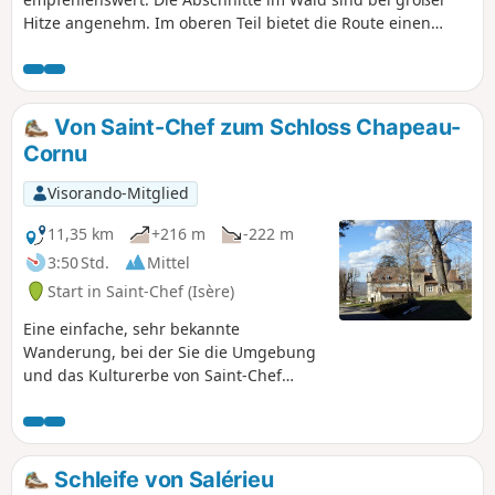
Hitze angenehm. Im oberen Teil bietet die Route einen
Panoramablick auf die Bergmassive vom Bugey im Norden
bis zum Mont-Blanc im Osten. Der Abstieg zum Dorf Saint-
Chef bietet einen schönen Blick auf das Schlossviertel und
die Abteikirche. Ein Großteil der Strecke verläuft auf
Von Saint-Chef zum Schloss Chapeau-
asphaltierten Straßen. Die meisten dieser Straßen sind
Cornu
jedoch ehemalige Verbindungswege mit sehr geringem
Verkehrsaufkommen.
Visorando-Mitglied
11,35 km
+216 m
-222 m
3:50 Std.
Mittel
Start in Saint-Chef (Isère)
Eine einfache, sehr bekannte
Wanderung, bei der Sie die Umgebung
und das Kulturerbe von Saint-Chef
entdecken können. Sie führt unter
anderem an der Abteikirche vorbei.
Schleife von Salérieu