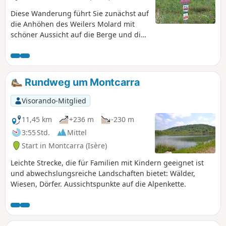
Diese Wanderung führt Sie zunächst auf
die Anhöhen des Weilers Molard mit
schöner Aussicht auf die Berge und die
Umgebung von Rochetoirin.
Anschließend wandern Sie durch den
Wald von Tire Gerbe, bevor Sie den
Étang de Gole in der Nähe von
Rundweg um Montcarra
Montcarra erreichen. Dort können Sie
auf einem ausgewiesenen Picknickplatz
Visorando-Mitglied
eine Pause einlegen, bevor Sie auf der
anderen Seite wieder hinaufsteigen, um
11,45 km
+236 m
-230 m
Montcarrad und sein Schloss zu
3:55 Std.
Mittel
entdecken. Zum Abschluss kommen Sie
Start in Montcarra (Isère)
am Bauernhof Reculefort vorbei, wo Sie
sich mit Proviant versorgen können.
Leichte Strecke, die für Familien mit Kindern geeignet ist
und abwechslungsreiche Landschaften bietet: Wälder,
Wiesen, Dörfer. Aussichtspunkte auf die Alpenkette.