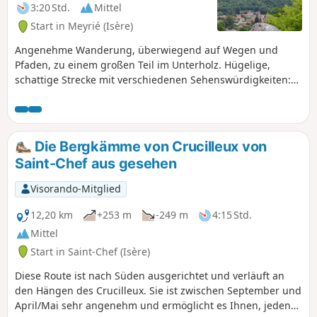
3:20 Std.
Mittel
Start in Meyrié (Isère)
Angenehme Wanderung, überwiegend auf Wegen und
Pfaden, zu einem großen Teil im Unterholz. Hügelige,
schattige Strecke mit verschiedenen Sehenswürdigkeiten:
Pferde im Reitzentrum, Teich und Hütte von La Gouille, das
Tal von Agny, die charmante kleine Kirche von Vermelle aus
dem 12. Jahrhundert und die Kapelle Petite Salette de
Meyrié.
Die Bergkämme von Crucilleux von
Saint-Chef aus gesehen
Visorando-Mitglied
12,20 km
+253 m
-249 m
4:15 Std.
Mittel
Start in Saint-Chef (Isère)
Diese Route ist nach Süden ausgerichtet und verläuft an
den Hängen des Crucilleux. Sie ist zwischen September und
April/Mai sehr angenehm und ermöglicht es Ihnen, jeden