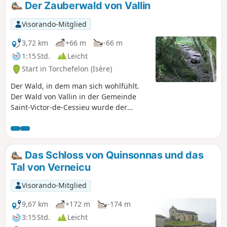
Der Zauberwald von Vallin
Visorando-Mitglied
3,72 km
+66 m
-66 m
1:15 Std.
Leicht
Start in Torchefelon (Isère)
Der Wald, in dem man sich wohlfühlt.
Der Wald von Vallin in der Gemeinde
Saint-Victor-de-Cessieu wurde der
Legende nach von Druiden und
Templern besucht, die seine heilenden
Kräfte nutzen wollten. Mehrere Stellen
im Wald sollen voller Energie sein, an
Das Schloss von Quinsonnas und das
diesem Ort herrscht eine besondere
Tal von Verneicu
Energie, die Kompasse verrückt spielen
lässt. Es ist ein schöner Wald mit
Visorando-Mitglied
Buchen, Eichen und
Haselnusssträuchern. Ein Teil des
9,67 km
+172 m
-174 m
Waldes wurde mit Douglasien,
3:15 Std.
Leicht
Kirschbäumen und Roteichen neu