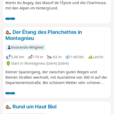
Monts du Bugey, das Massif de l'Épine und die Chartreuse,
mit den Alpen im Hintergrund.
Der Étang des Planchettes in
Montagnieu
Visorando-Mitglied
5,06 km
+70 m
-63 m
1:40 Std.
Leicht
Start in Montagnieu (Isère) (Isère)
Kleiner Spaziergang, der zwischen guten Wegen und
kleinen Straßen wechselt, mit Ausnahme von 300 m auf der
Departementsstraße. Bei schönem Wetter sehr schöner
Blick auf das Jura-Gebirge, die Chartreuse, Belledonne ...
und sogar den Mont Blanc.
Rund um Haut Biol