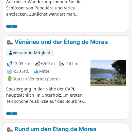
Auf dieser Wanderung können Sie die
Schlösser von Pupetière und Virieu
entdecken. Zunächst wandert man
entlang des Bourbre-Tals am Hang
eines Hügels, dann durch den Wald
vorbei am Croix du Moine Mort und
schließlich geht es auf dem Hügel
Vénérieu und der Étang de Moras
zurück nach Virieu.
Visorando-Mitglied
13,03 km
+269 m
-261 m
4:30 Std.
Mittel
Start in Vénérieu (Isère)
Spaziergang in der Nähe der CAPI,
hauptsächlich im Unterholz. Im ersten
Teil schöne Ausblicke auf das Bourbre-
Tal, Bourgoin-Jallieu und Isle d'Abeau.
Auf dem Rückweg geht es am Étang de
Moras entlang, aber das Schilf versperrt
die Sicht auf das Ufer. Einige
Rund um den Étang de Moras