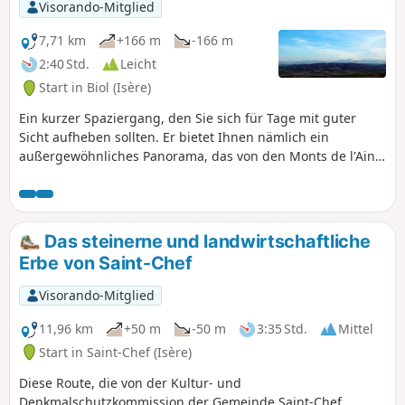
Visorando-Mitglied
7,71 km
+166 m
-166 m
2:40 Std.
Leicht
Start in Biol (Isère)
Ein kurzer Spaziergang, den Sie sich für Tage mit guter
Sicht aufheben sollten. Er bietet Ihnen nämlich ein
außergewöhnliches Panorama, das von den Monts de l'Ain
über die Dent du Chat, den Mont Blanc, die Chartreuse, die
Gipfel von Belledonne sowie den Taillefer und den Dévoluy
bis zu den Gipfeln im Osten des Vercors reicht. Die Strecke
weist keine besonderen Schwierigkeiten auf.
Das steinerne und landwirtschaftliche
Erbe von Saint-Chef
Visorando-Mitglied
11,96 km
+50 m
-50 m
3:35 Std.
Mittel
Start in Saint-Chef (Isère)
Diese Route, die von der Kultur- und
Denkmalschutzkommission der Gemeinde Saint-Chef