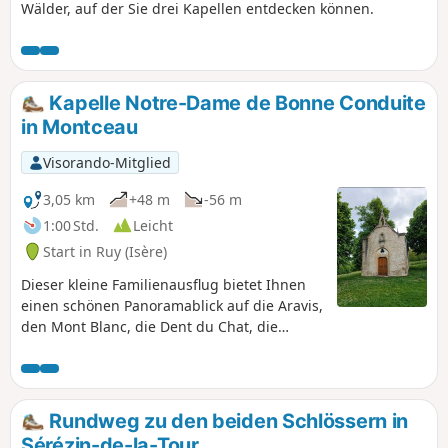
Wälder, auf der Sie drei Kapellen entdecken können.
Kapelle Notre-Dame de Bonne Conduite
in Montceau
Visorando-Mitglied
3,05 km
+48 m
-56 m
1:00 Std.
Leicht
Start in Ruy (Isère)
Dieser kleine Familienausflug bietet Ihnen
einen schönen Panoramablick auf die Aravis,
den Mont Blanc, die Dent du Chat, die
Bauges, Belledonne, die Chartreuse und den
Vercors.
Rundweg zu den beiden Schlössern in
Sérézin-de-la-Tour