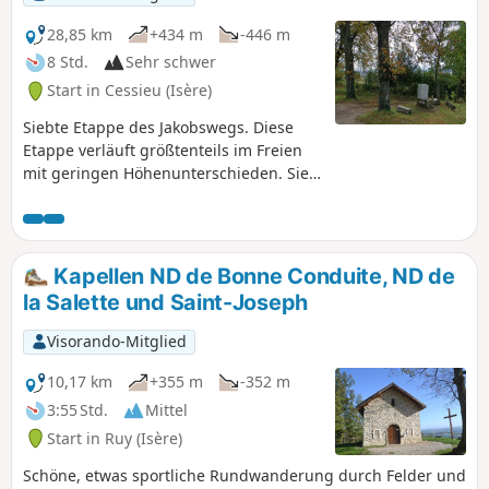
28,85 km
+434 m
-446 m
8 Std.
Sehr schwer
Start in Cessieu (Isère)
Siebte Etappe des Jakobswegs. Diese
Etappe verläuft größtenteils im Freien
mit geringen Höhenunterschieden. Sie
wandern entlang der Hügel und
Wäldchen im östlichen Teil der Liers-
Ebene. Hier und da haben Sie einige
Ausblicke auf die umliegenden Hügel
Kapellen ND de Bonne Conduite, ND de
und Gipfel.
la Salette und Saint-Joseph
Visorando-Mitglied
10,17 km
+355 m
-352 m
3:55 Std.
Mittel
Start in Ruy (Isère)
Schöne, etwas sportliche Rundwanderung durch Felder und