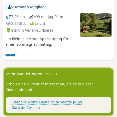
Backhäuser und Waschhäuser säumen
den Weg. Gelbe Wegmarkierungen
Visorando-Mitglied
entlang der gesamten Strecke. Je nach
Tempo und Fotostopps sollten Sie
7,03 km
+99 m
-91 m
zwischen 3 und 4 Stunden einplanen.
2:20 Std.
Leicht
Start in Vénérieu (Isère)
Ein kleiner, leichter Spaziergang für
einen Sonntagnachmittag.
Mehr Wandertouren Cessieu
Schau dir die Point of Interest an, die es in dieser
Gemeinde gibt:
Chapelle Notre-Dame de la Salette (Ruy)
Gare de Cessieu