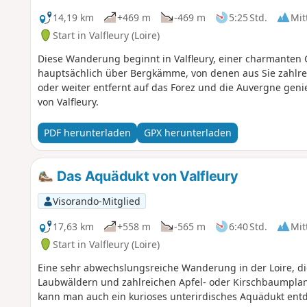
14,19 km
+469 m
-469 m
5:25 Std.
Mit
Start in Valfleury (Loire)
Diese Wanderung beginnt in Valfleury, einer charmanten G
hauptsächlich über Bergkämme, von denen aus Sie zahlrei
oder weiter entfernt auf das Forez und die Auvergne geni
von Valfleury.
PDF herunterladen
GPX herunterladen
Das Aquädukt von Valfleury
Visorando-Mitglied
17,63 km
+558 m
-565 m
6:40 Std.
Mit
Start in Valfleury (Loire)
Eine sehr abwechslungsreiche Wanderung in der Loire, di
Laubwäldern und zahlreichen Apfel- oder Kirschbaumpla
kann man auch ein kurioses unterirdisches Aquädukt entd