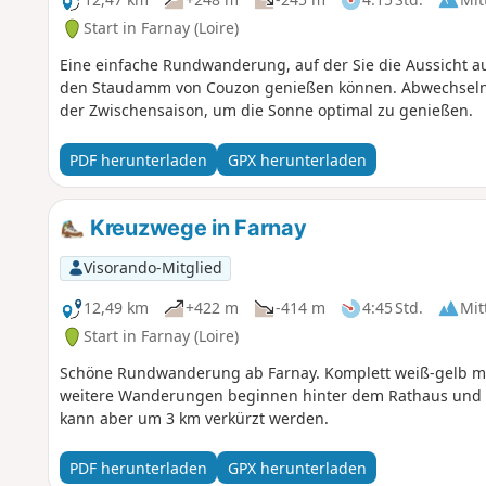
Start in Farnay (Loire)
Eine einfache Rundwanderung, auf der Sie die Aussicht a
den Staudamm von Couzon genießen können. Abwechseln
der Zwischensaison, um die Sonne optimal zu genießen.
PDF herunterladen
GPX herunterladen
Kreuzwege in Farnay
Visorando-Mitglied
12,49 km
+422 m
-414 m
4:45 Std.
Mit
Start in Farnay (Loire)
Schöne Rundwanderung ab Farnay. Komplett weiß-gelb ma
weitere Wanderungen beginnen hinter dem Rathaus und sin
kann aber um 3 km verkürzt werden.
PDF herunterladen
GPX herunterladen