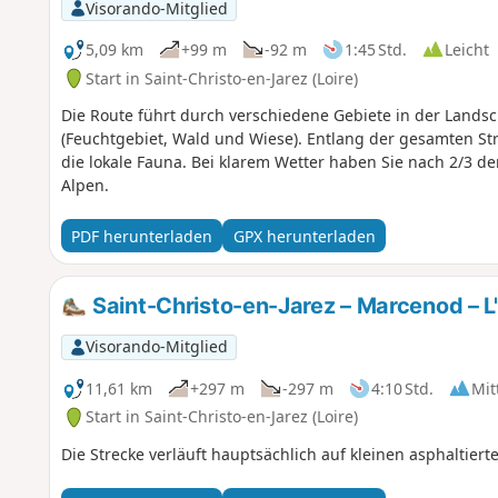
Visorando-Mitglied
5,09 km
+99 m
-92 m
1:45 Std.
Leicht
Start in Saint-Christo-en-Jarez (Loire)
Die Route führt durch verschiedene Gebiete in der Landsch
(Feuchtgebiet, Wald und Wiese). Entlang der gesamten St
die lokale Fauna. Bei klarem Wetter haben Sie nach 2/3 der
Alpen.
PDF herunterladen
GPX herunterladen
Saint-Christo-en-Jarez – Marcenod – L'
Visorando-Mitglied
11,61 km
+297 m
-297 m
4:10 Std.
Mit
Start in Saint-Christo-en-Jarez (Loire)
Die Strecke verläuft hauptsächlich auf kleinen asphaltier