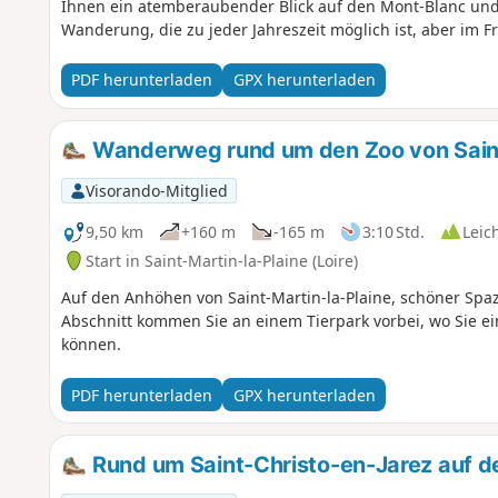
Ihnen ein atemberaubender Blick auf den Mont-Blanc und
Wanderung, die zu jeder Jahreszeit möglich ist, aber im 
besonders schön sein muss.
PDF herunterladen
GPX herunterladen
Wanderweg rund um den Zoo von Saint
Visorando-Mitglied
9,50 km
+160 m
-165 m
3:10 Std.
Leic
Start in Saint-Martin-la-Plaine (Loire)
Auf den Anhöhen von Saint-Martin-la-Plaine, schöner Spaz
Abschnitt kommen Sie an einem Tierpark vorbei, wo Sie ein
können.
PDF herunterladen
GPX herunterladen
Rund um Saint-Christo-en-Jarez auf 