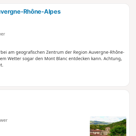
u
n
uvergne-Rhône-Alpes
m
wer
rbei am geografischen Zentrum der Region Auvergne-Rhône-
arem Wetter sogar den Mont Blanc entdecken kann. Achtung,
t.
hwer