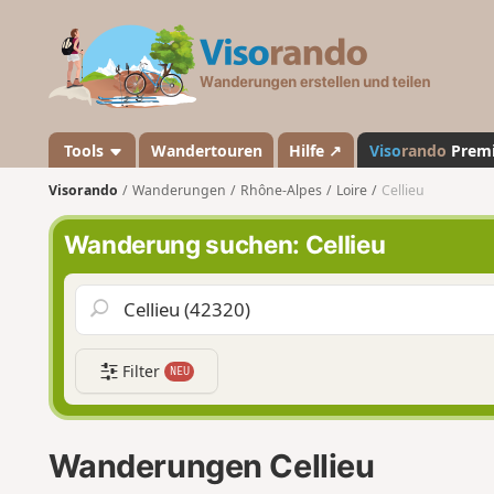
V
i
s
o
r
a
Tools
Wandertouren
Hilfe ↗
Viso
rando
Prem
n
Visorando
Wanderungen
Rhône-Alpes
Loire
Cellieu
d
o
Wanderung suchen: Cellieu
Filter
NEU
Wanderungen Cellieu