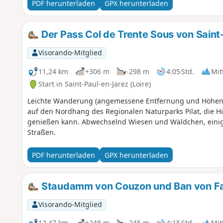
PDF herunterladen
GPX herunterladen
Der Pass Col de Trente Sous von Sain
Visorando-Mitglied
11,24 km
+306 m
-298 m
4:05 Std.
Mit
Start in Saint-Paul-en-Jarez (Loire)
Leichte Wanderung (angemessene Entfernung und Höhenun
auf den Nordhang des Regionalen Naturparks Pilat, die H
genießen kann. Abwechselnd Wiesen und Wäldchen, eini
Straßen.
PDF herunterladen
GPX herunterladen
Staudamm von Couzon und Ban von Fa
Visorando-Mitglied
12,47 km
+248 m
-245 m
4:15 Std.
Mit