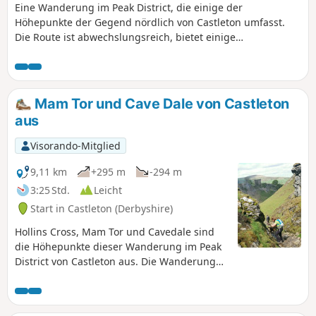
Eine Wanderung im Peak District, die einige der
Höhepunkte der Gegend nördlich von Castleton umfasst.
Die Route ist abwechslungsreich, bietet einige
wunderschöne Ausblicke und ist im Allgemeinen leicht zu
begehen.
Mam Tor und Cave Dale von Castleton
aus
Visorando-Mitglied
9,11 km
+295 m
-294 m
3:25 Std.
Leicht
Start in Castleton (Derbyshire)
Hollins Cross, Mam Tor und Cavedale sind
die Höhepunkte dieser Wanderung im Peak
District von Castleton aus. Die Wanderung
umfasst sowohl die Landschaft des Dark
Peak als auch des White Peak und folgt im
Allgemeinen gut markierten Wanderwegen.