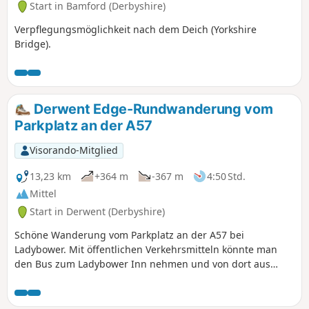
Start in Bamford (Derbyshire)
Verpflegungsmöglichkeit nach dem Deich (Yorkshire
Bridge).
Derwent Edge-Rundwanderung vom
Parkplatz an der A57
Visorando-Mitglied
13,23 km
+364 m
-367 m
4:50 Std.
Mittel
Start in Derwent (Derbyshire)
Schöne Wanderung vom Parkplatz an der A57 bei
Ladybower. Mit öffentlichen Verkehrsmitteln könnte man
den Bus zum Ladybower Inn nehmen und von dort aus
weiterlaufen; dies würde die Strecke um etwa eine Meile
verlängern.