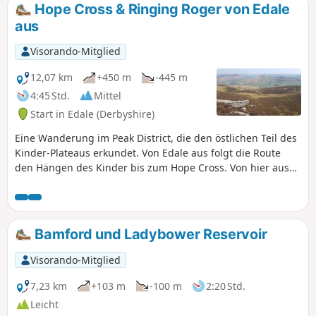
erschwert.
Hope Cross & Ringing Roger von Edale
aus
Visorando-Mitglied
12,07 km
+450 m
-445 m
4:45 Std.
Mittel
Start in Edale (Derbyshire)
Eine Wanderung im Peak District, die den östlichen Teil des
Kinder-Plateaus erkundet. Von Edale aus folgt die Route
den Hängen des Kinder bis zum Hope Cross. Von hier aus
gewinnt die Wanderung weiter an Höhe und folgt einer
hoch gelegenen Route für den Rückweg über Ringing
Roger nach Edale.
Bamford und Ladybower Reservoir
Visorando-Mitglied
7,23 km
+103 m
-100 m
2:20 Std.
Leicht