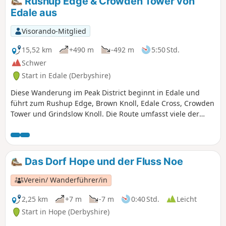
Rushup Edge & Crowden Tower von
Edale aus
Visorando-Mitglied
15,52 km
+490 m
-492 m
5:50 Std.
Schwer
Start in Edale (Derbyshire)
Diese Wanderung im Peak District beginnt in Edale und
führt zum Rushup Edge, Brown Knoll, Edale Cross, Crowden
Tower und Grindslow Knoll. Die Route umfasst viele der
wichtigsten Sehenswürdigkeiten dieses eindrucksvollen
Teils des Derbyshire Peak District und sollte für einen
schönen Tag aufgehoben werden.
Das Dorf Hope und der Fluss Noe
Verein/ Wanderführer/in
2,25 km
+7 m
-7 m
0:40 Std.
Leicht
Start in Hope (Derbyshire)