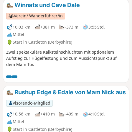
Winnats und Cave Dale
Verein/ Wanderführer/in
10,03 km
+381 m
-373 m
3:55 Std.
Mittel
Start in Castleton (Derbyshire)
Zwei spektakuläre Kalksteinschluchten mit optionalem
Aufstieg zur Hügelfestung und zum Aussichtspunkt auf
dem Mam Tor.
Rushup Edge & Edale von Mam Nick aus
Visorando-Mitglied
10,56 km
+410 m
-409 m
4:10 Std.
Mittel
Start in Castleton (Derbyshire)