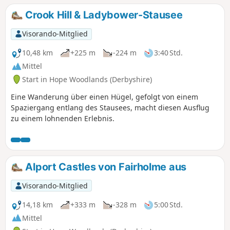
Crook Hill & Ladybower-Stausee
Visorando-Mitglied
10,48 km
+225 m
-224 m
3:40 Std.
Mittel
Start in Hope Woodlands (Derbyshire)
Eine Wanderung über einen Hügel, gefolgt von einem
Spaziergang entlang des Stausees, macht diesen Ausflug
zu einem lohnenden Erlebnis.
Alport Castles von Fairholme aus
Visorando-Mitglied
14,18 km
+333 m
-328 m
5:00 Std.
Mittel