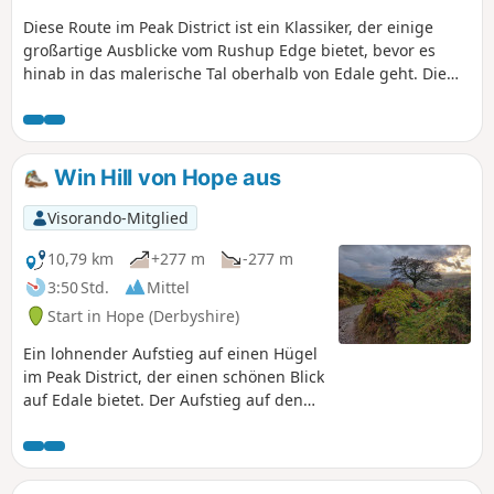
Diese Route im Peak District ist ein Klassiker, der einige
großartige Ausblicke vom Rushup Edge bietet, bevor es
hinab in das malerische Tal oberhalb von Edale geht. Die
Route ist selten ruhig, und an schönen Tagen genießen in
der Regel viele Menschen diese Wanderung.
Win Hill von Hope aus
Visorando-Mitglied
10,79 km
+277 m
-277 m
3:50 Std.
Mittel
Start in Hope (Derbyshire)
Ein lohnender Aufstieg auf einen Hügel
im Peak District, der einen schönen Blick
auf Edale bietet. Der Aufstieg auf den
Win Hill beinhaltet einen steilen Anstieg
auf den Kamm, aber ansonsten ist dies
eine leichte und entspannte
Wanderung.