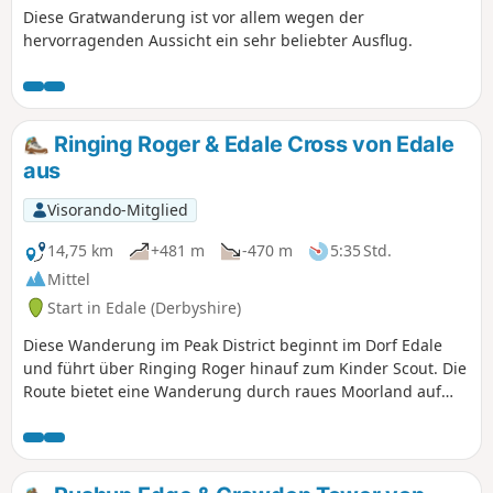
Diese Gratwanderung ist vor allem wegen der
hervorragenden Aussicht ein sehr beliebter Ausflug.
Ringing Roger & Edale Cross von Edale
aus
Visorando-Mitglied
14,75 km
+481 m
-470 m
5:35 Std.
Mittel
Start in Edale (Derbyshire)
Diese Wanderung im Peak District beginnt im Dorf Edale
und führt über Ringing Roger hinauf zum Kinder Scout. Die
Route bietet eine Wanderung durch raues Moorland auf
relativ ruhigen Wegen und führt unter anderem an Upper
Grindsbrook, Crowden Brook und Edale Cross vorbei, bevor
es auf dem Rückweg nach Edale über die „Jacob’s Ladder“
wieder hinuntergeht.