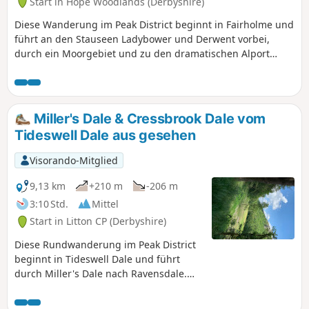
Start in Hope Woodlands (Derbyshire)
Diese Wanderung im Peak District beginnt in Fairholme und
führt an den Stauseen Ladybower und Derwent vorbei,
durch ein Moorgebiet und zu den dramatischen Alport
Castles, wo ein großer Erdrutsch den heutigen
landschaftlichen Reiz hervorgebracht hat.
Miller's Dale & Cressbrook Dale vom
Tideswell Dale aus gesehen
Visorando-Mitglied
9,13 km
+210 m
-206 m
3:10 Std.
Mittel
Start in Litton CP (Derbyshire)
Diese Rundwanderung im Peak District
beginnt in Tideswell Dale und führt
durch Miller's Dale nach Ravensdale.
Die Route ist eine ideale Einführung in
diese bei Wanderern beliebte Gegend.