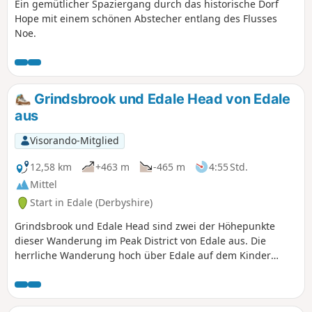
Ein gemütlicher Spaziergang durch das historische Dorf
Hope mit einem schönen Abstecher entlang des Flusses
Noe.
Grindsbrook und Edale Head von Edale
aus
Visorando-Mitglied
12,58 km
+463 m
-465 m
4:55 Std.
Mittel
Start in Edale (Derbyshire)
Grindsbrook und Edale Head sind zwei der Höhepunkte
dieser Wanderung im Peak District von Edale aus. Die
herrliche Wanderung hoch über Edale auf dem Kinder
Scout Plateau bietet einen ausgezeichneten Blick über
diesen Teil von Derbyshire. Wählen Sie einen guten Tag für
diese Route, da schlechtes Wetter die Orientierung