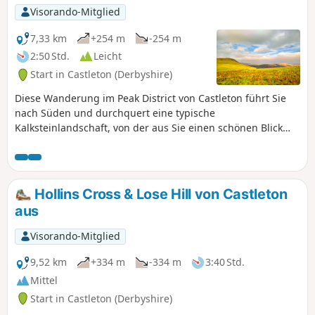
Visorando-Mitglied
7,33 km
+254 m
-254 m
2:50 Std.
Leicht
Start in Castleton (Derbyshire)
Diese Wanderung im Peak District von Castleton führt Sie
nach Süden und durchquert eine typische
Kalksteinlandschaft, von der aus Sie einen schönen Blick
über das Tal auf den Great Ridge von Castleton genießen
können. Sie wandern durch Cave Dale und steigen auch
durch den spektakulären Winnats Pass hinab.
Hollins Cross & Lose Hill von Castleton
aus
Visorando-Mitglied
9,52 km
+334 m
-334 m
3:40 Std.
Mittel
Start in Castleton (Derbyshire)