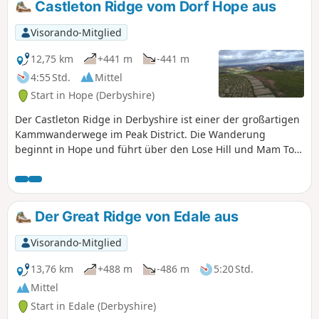
Castleton Ridge vom Dorf Hope aus
Visorando-Mitglied
12,75 km
+441 m
-441 m
4:55 Std.
Mittel
Start in Hope (Derbyshire)
Der Castleton Ridge in Derbyshire ist einer der großartigen
Kammwanderwege im Peak District. Die Wanderung
beginnt in Hope und führt über den Lose Hill und Mam Tor,
bevor sie über Castleton zum Ausgangspunkt zurückkehrt.
Der Great Ridge von Edale aus
Visorando-Mitglied
13,76 km
+488 m
-486 m
5:20 Std.
Mittel
Start in Edale (Derbyshire)