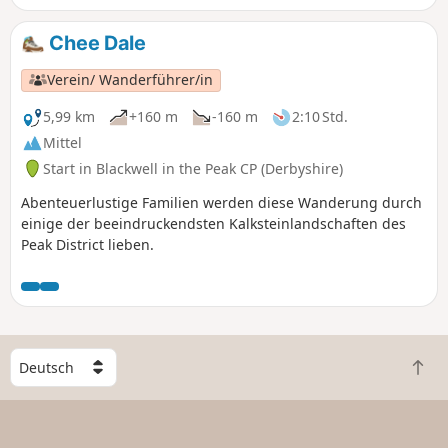
Chee Dale
Verein/ Wanderführer/in
5,99 km
+160 m
-160 m
2:10 Std.
Mittel
Start in Blackwell in the Peak CP (Derbyshire)
Abenteuerlustige Familien werden diese Wanderung durch
einige der beeindruckendsten Kalksteinlandschaften des
Peak District lieben.
W
Z
ä
u
h
r
l
ü
e