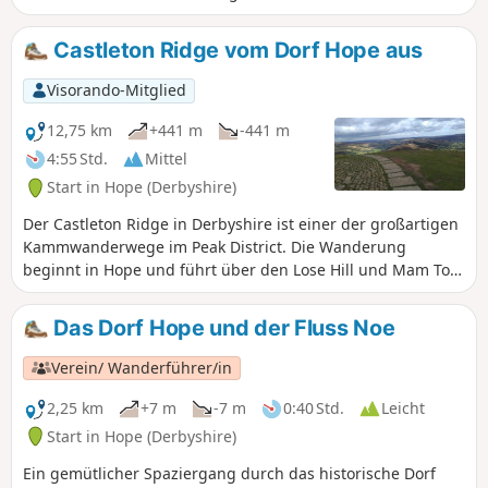
Win Hill beinhaltet einen steilen Anstieg
auf den Kamm, aber ansonsten ist dies
Castleton Ridge vom Dorf Hope aus
eine leichte und entspannte
Wanderung.
Visorando-Mitglied
12,75 km
+441 m
-441 m
4:55 Std.
Mittel
Start in Hope (Derbyshire)
Der Castleton Ridge in Derbyshire ist einer der großartigen
Kammwanderwege im Peak District. Die Wanderung
beginnt in Hope und führt über den Lose Hill und Mam Tor,
bevor sie über Castleton zum Ausgangspunkt zurückkehrt.
Das Dorf Hope und der Fluss Noe
Verein/ Wanderführer/in
2,25 km
+7 m
-7 m
0:40 Std.
Leicht
Start in Hope (Derbyshire)
Ein gemütlicher Spaziergang durch das historische Dorf