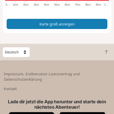
ß
0…
1km
2km
3km
4km
5km
6km
7km
8km
9km
1…
a
n
z
Karte groß anzeigen
e
i
g
e
n
W
Z
ä
u
h
r
l
ü
e
Impressum, Endbenutzer-Lizenzvertrag und
c
e
Datenschutzerklärung
k
i
n
n
Kontakt
a
L
c
a
Lade dir jetzt die App herunter und starte dein
h
n
nächstes Abenteuer!
o
d
b