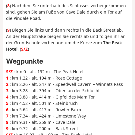
(
8
) Nachdem Sie unterhalb des Schlosses vorbeigekommen
sind, gehen Sie am Fuße von Cave Dale durch ein Tor auf
die Pindale Road.
(
9
) Biegen Sie links und dann rechts in die Back Street ab.
An der Hauptstraße biegen Sie rechts ab und folgen ihr an
der Grundschule vorbei und um die Kurve zum
The Peak
Hotel
. (
S/Z
)
Wegpunkte
S/Z
: km 0 - alt. 192 m - The Peak Hotel
1
: km 1.22 - alt. 194 m - Rose Cottage
2
: km 2.26 - alt. 247 m - Speedwell Cavern – Winnats Pass
3
: km 3.28 - alt. 394 m - Oben an der Schlucht
4
: km 3.88 - alt. 414 m - Gipfel des Mam Tor
5
: km 4.52 - alt. 501 m - Steinbruch
6
: km 5.64 - alt. 417 m - Rowter Farm
7
: km 7.34 - alt. 424 m - Limestone Way
8
: km 9.31 - alt. 258 m - Cave Dale
9
: km 9.72 - alt. 200 m - Back Street
S/Z
: km 10.03 - alt. 192 m - The Peak Hotel