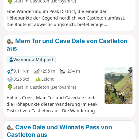
Start in Castleton (Derbyshire)
Eine Wanderung im Peak District, die einige der
Höhepunkte der Gegend nördlich von Castleton umfasst.
Die Route ist abwechslungsreich, bietet einige
wunderschöne Ausblicke und ist im Allgemeinen leicht zu
begehen.
Mam Tor und Cave Dale von Castleton
aus
Visorando-Mitglied
9,11 km
+295 m
-294 m
3:25 Std.
Leicht
Start in Castleton (Derbyshire)
Hollins Cross, Mam Tor und Cavedale sind
die Höhepunkte dieser Wanderung im Peak
District von Castleton aus. Die Wanderung
umfasst sowohl die Landschaft des Dark
Peak als auch des White Peak und folgt im
Cave Dale und Winnats Pass von
Allgemeinen gut markierten Wanderwegen.
Castleton aus