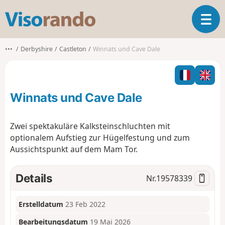
V
T
i
o
s
g
o
•••
Derbyshire
Castleton
Winnats und Cave Dale
g
r
l
a
e
n
n
d
Winnats und Cave Dale
a
o
v
i
Zwei spektakuläre Kalksteinschluchten mit
g
optionalem Aufstieg zur Hügelfestung und zum
a
Aussichtspunkt auf dem Mam Tor.
t
i
o
Details
Nr.
19578339
n
Erstelldatum
23 Feb 2022
Bearbeitungsdatum
19 Mai 2026