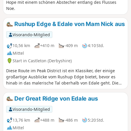
Hope mit einem schönen Abstecher entlang des Flusses
Noe.
Rushup Edge & Edale von Mam Nick aus
Visorando-Mitglied
10,56 km
+410 m
-409 m
4:10 Std.
Mittel
Start in Castleton (Derbyshire)
Diese Route im Peak District ist ein Klassiker, der einige
großartige Ausblicke vom Rushup Edge bietet, bevor es
hinab in das malerische Tal oberhalb von Edale geht. Die
Route ist selten ruhig, und an schönen Tagen genießen in
der Regel viele Menschen diese Wanderung.
Der Great Ridge von Edale aus
Visorando-Mitglied
13,76 km
+488 m
-486 m
5:20 Std.
Mittel