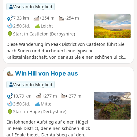
Visorando-Mitglied
7,33 km
+254 m
-254 m
2:50 Std.
Leicht
Start in Castleton (Derbyshire)
Diese Wanderung im Peak District von Castleton führt Sie
nach Süden und durchquert eine typische
Kalksteinlandschaft, von der aus Sie einen schönen Blick
über das Tal auf den Great Ridge von Castleton genießen
können. Sie wandern durch Cave Dale und steigen auch
Win Hill von Hope aus
durch den spektakulären Winnats Pass hinab.
Visorando-Mitglied
10,79 km
+277 m
-277 m
3:50 Std.
Mittel
Start in Hope (Derbyshire)
Ein lohnender Aufstieg auf einen Hügel
im Peak District, der einen schönen Blick
auf Edale bietet. Der Aufstieg auf den