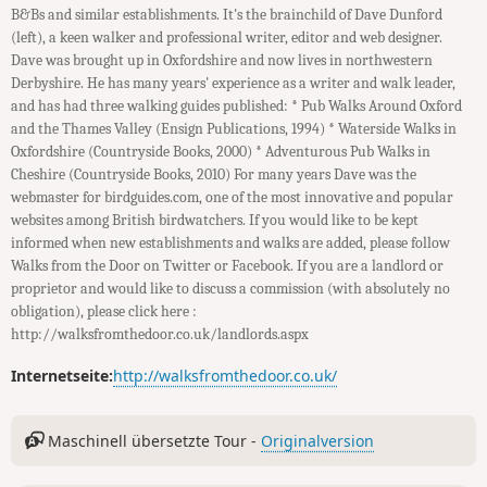
B&Bs and similar establishments. It's the brainchild of Dave Dunford
(left), a keen walker and professional writer, editor and web designer.
Dave was brought up in Oxfordshire and now lives in northwestern
Derbyshire. He has many years' experience as a writer and walk leader,
and has had three walking guides published: * Pub Walks Around Oxford
and the Thames Valley (Ensign Publications, 1994) * Waterside Walks in
Oxfordshire (Countryside Books, 2000) * Adventurous Pub Walks in
Cheshire (Countryside Books, 2010) For many years Dave was the
webmaster for birdguides.com, one of the most innovative and popular
websites among British birdwatchers. If you would like to be kept
informed when new establishments and walks are added, please follow
Walks from the Door on Twitter or Facebook. If you are a landlord or
proprietor and would like to discuss a commission (with absolutely no
obligation), please click here :
http://walksfromthedoor.co.uk/landlords.aspx
Internetseite:
http://walksfromthedoor.co.uk/
Maschinell übersetzte Tour -
Originalversion