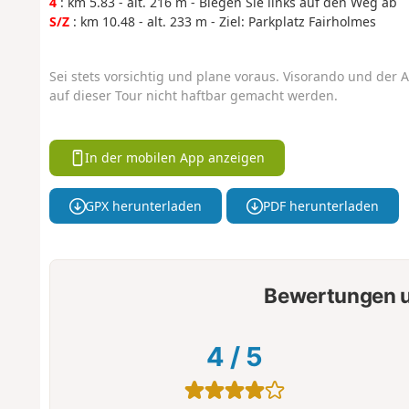
4
: km 5.83 - alt. 216 m - Biegen Sie links auf den Weg ab
S/Z
: km 10.48 - alt. 233 m - Ziel: Parkplatz Fairholmes
Sei stets vorsichtig und plane voraus. Visorando und der A
auf dieser Tour nicht haftbar gemacht werden.
In der mobilen App anzeigen
GPX herunterladen
PDF herunterladen
Bewertungen u
4
/
5