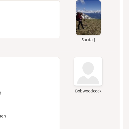
Sarita J
Bobwoodcock
t
hen