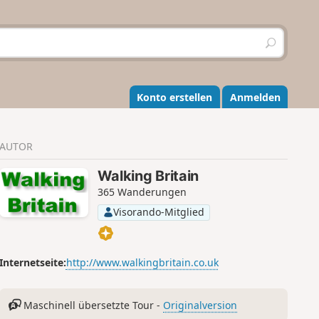
S
u
c
h
e
Konto erstellen
Anmelden
n
AUTOR
Walking Britain
365 Wanderungen
Visorando-Mitglied
Internetseite:
http://www.walkingbritain.co.uk
Maschinell übersetzte Tour -
Originalversion