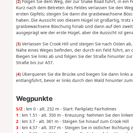
(
2
) Folgen Sie dem Weg, der zur Snake Road führt, in ein Fe
Kurz nach dem Betreten des Feldes verlassen Sie den Weg 
ersten Gipfels; steigen Sie dann die grasbewachsene Bösch
haben. Die Aussicht von diesem Hügel ist großartig, trotz
grasbewachsene Böschung hinab und dann auf den zweiten 
ausgeprägt wie der erste Hügel, aber die Aussicht ist gen
(
3
) Verlassen Sie Crook Hill und steigen Sie nach Osten ab
Nähe eines Weges befinden, der durch ein Feld führt, an de
Biegen Sie links ab und folgen Sie der Straße hinunter zu
Straße bis zur A57.
(
4
) Überqueren Sie die Brücke und biegen Sie dann links 
entlangführt, bevor er links durch den Wald hinunter zum 
Wegpunkte
S/Z
: km 0 - alt. 232 m - Start: Parkplatz Fairholmes
1
: km 1.51 - alt. 350 m - Kreuzung: Nehmen Sie den linke
2
: km 3.7 - alt. 361 m - Steigen Sie hinauf zum Crook Hill
3
: km 4.57 - alt. 357 m - Steigen Sie in östlicher Richtu