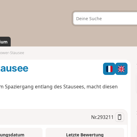
ium
bower-Stausee
tausee
m Spaziergang entlang des Stausees, macht diesen
Nr.
293211
tungsdatum
Letzte Bewertung