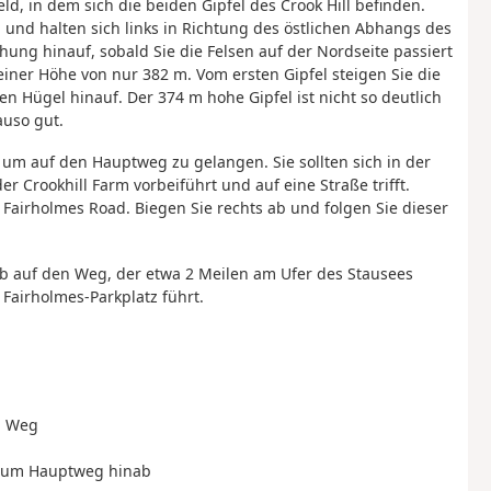
ld, in dem sich die beiden Gipfel des Crook Hill befinden.
und halten sich links in Richtung des östlichen Abhangs des
ung hinauf, sobald Sie die Felsen auf der Nordseite passiert
 einer Höhe von nur 382 m. Vom ersten Gipfel steigen Sie die
Hügel hinauf. Der 374 m hohe Gipfel ist nicht so deutlich
auso gut.
, um auf den Hauptweg zu gelangen. Sie sollten sich in der
r Crookhill Farm vorbeiführt und auf eine Straße trifft.
r Fairholmes Road. Biegen Sie rechts ab und folgen Sie dieser
ab auf den Weg, der etwa 2 Meilen am Ufer des Stausees
Fairholmes-Parkplatz führt.
n Weg
ng zum Hauptweg hinab