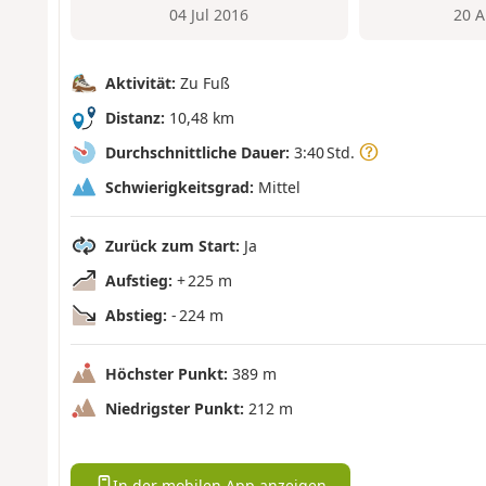
04 Jul 2016
20 A
Aktivität:
Zu Fuß
Distanz:
10,48 km
Durchschnittliche Dauer:
3:40 Std.
Schwierigkeitsgrad:
Mittel
Zurück zum Start:
Ja
Aufstieg:
+ 225 m
Abstieg:
- 224 m
Höchster Punkt:
389 m
Niedrigster Punkt:
212 m
In der mobilen App anzeigen