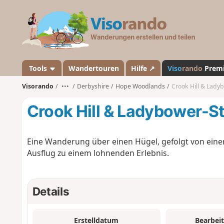
V
i
s
o
r
a
Tools
Wandertouren
Hilfe ↗
Viso
rando
Prem
n
Visorando
•••
Derbyshire
Hope Woodlands
Crook Hill & Lady
d
o
Crook Hill & Ladybower-S
Eine Wanderung über einen Hügel, gefolgt von eine
Ausflug zu einem lohnenden Erlebnis.
Details
Erstelldatum
Bearbei