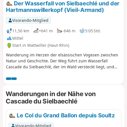
Der Wasserfall von Sielbaechlé und der
Hartmannswillerkopf (Vieil-Armand)
Visorando-Mitglied
11,50 km
+641 m
-646 m
5:05 Std.
Mittel
Start in Wattwiller (Haut-Rhin)
Wanderung im Herzen der elsässischen Vogesen zwischen
Natur und Geschichte. Der Weg führt zum Wasserfall
Cascade du Sielbaechlé, der im Wald versteckt liegt, und
anschließend zum Hartmannswillerkopf (Vieil-Armand),
einer bedeutenden Stätte des Ersten Weltkriegs. Zwischen
Wasserfällen, historischen Überresten und Ausblicken auf
die elsässische Ebene bietet diese Rundwanderung ein
Wanderungen in der Nähe von
umfassendes Eintauchen in eine wilde und
Cascade du Sielbaechlé
geschichtsträchtige Umgebung.
Le Col du Grand Ballon depuis Soultz
Visorando-Mitglied