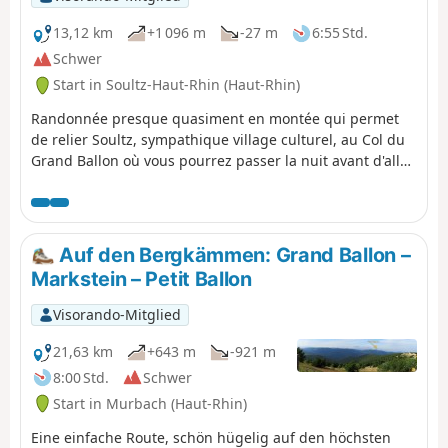
13,12 km
+1 096 m
-27 m
6:55 Std.
Schwer
Start in Soultz-Haut-Rhin (Haut-Rhin)
Randonnée presque quasiment en montée qui permet
de relier Soultz, sympathique village culturel, au Col du
Grand Ballon où vous pourrez passer la nuit avant d'aller
le lendemain matin au sommet. Bien que cette étape soit
courte en kilomètres, elle comporte un important
dénivelé à ne pas négliger. Mais que de beautés en
revanche entre les forêts et points de vues remarquables
Auf den Bergkämmen: Grand Ballon –
dans la dernière partie du parcours.
Markstein – Petit Ballon
Visorando-Mitglied
21,63 km
+643 m
-921 m
8:00 Std.
Schwer
Start in Murbach (Haut-Rhin)
Eine einfache Route, schön hügelig auf den höchsten