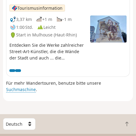
Tourismusinformation
3,37 km
+1 m
-1 m
1:00 Std.
Leicht
Start in Mulhouse (Haut-Rhin)
Entdecken Sie die Werke zahlreicher
Street-Art-Künstler, die die Wände
der Stadt und auch ... die
Verkehrsschilder schmücken! Clet,
C215, Jana & Js gehören unter
anderem zu denen, die die Straßen
Für mehr Wandertouren, benutze bitte unsere
von Mulhouse verschönern. Was Sie
Suchmaschine
.
vor Beginn dieser Tour wissen
sollten: Da Street Art eine
vergängliche Kunstform ist, kann es
sein, dass einige Werke bei Ihrem
Spaziergang nicht mehr vorhanden
W
sind. Wir laden Sie jedoch ein, die
Z
ä
Augen offen zu halten, denn sie
u
h
können auch versteckt sein.