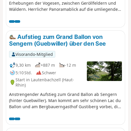
Erhebungen der Vogesen, zwischen Geröllfeldern und
Wäldern. Herrlicher Panoramablick auf die umliegenden
Täler.
Aufstieg zum Grand Ballon von
Sengern (Guebwiller) über den See
Visorando-Mitglied
9,30 km
+887 m
-12 m
5:10 Std.
Schwer
Start in Lautenbachzell (Haut-
Rhin)
Anstrengender Aufstieg zum Grand Ballon ab Sengern
(hinter Guebwiller). Man kommt am sehr schönen Lac du
Ballon und am Bergbauerngasthof Gustiberg vorbei, die
beide zu sehr angenehmen Pausen einladen.