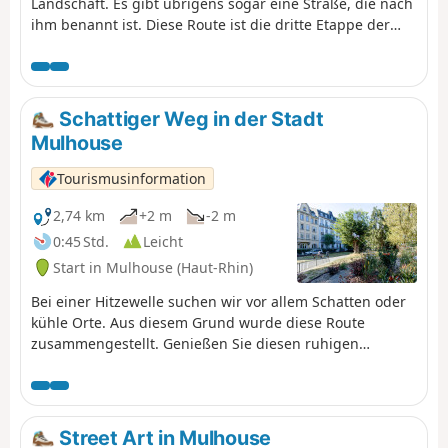
Landschaft. Es gibt übrigens sogar eine Straße, die nach
ihm benannt ist. Diese Route ist die dritte Etappe der
„Traversée des Vignes“ und verbindet Rouffach mit
Turckheim. Außerhalb der Dörfer gibt es zahlreiche
Aussichtspunkte, die fast allgegenwärtig sind. Die Dörfer
selbst sind sehr typisch mit hübschen Fachwerkhäusern
Schattiger Weg in der Stadt
und besitzen einen unbestreitbaren Charme. Auch das
Mulhouse
kulturelle Erbe ist ebenso gut vertreten.
Tourismusinformation
2,74 km
+2 m
-2 m
0:45 Std.
Leicht
Start in Mulhouse (Haut-Rhin)
Bei einer Hitzewelle suchen wir vor allem Schatten oder
kühle Orte. Aus diesem Grund wurde diese Route
zusammengestellt. Genießen Sie diesen ruhigen
Spaziergang fernab vom Lärm. Um die Runde zu
beenden, kehren Sie ins Stadtzentrum zurück.
Street Art in Mulhouse