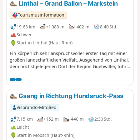
Linthal – Grand Ballon – Markstein
Tourismusinformation
19,63 km
+1 083 m
-402 m
8:40 Std.
Schwer
Start in Linthal (Haut-Rhin)
Ein körperlich sehr anspruchsvoller erster Tag mit einer
großen landschaftlichen Vielfalt. Ausgehend von Linthal,
dem höchstgelegenen Dorf der Region Guebwiller, führt
Sie der erste Tag dieser Mehrtageswanderung zur
Auberge du Steinlebach, vorbei am Grand Ballon, dem
höchsten Gipfel des Vogesenmassivs mit einer Höhe von
1.424 Metern, und der Bergstation Markstein. Der
Gsang in Richtung Hundsruck-Pass
Aufstieg ist recht anspruchsvoll und erfordert eine gute
körperliche Verfassung. Unterwegs kommen Sie am
Visorando-Mitglied
Bergbauerngasthof „Gustiberg“, am Lac du Ballon und
am Bergbauerngasthof „Haag“ vorbei…
7,15 km
+152 m
-440 m
2:30 Std.
Leicht
Start in Moosch (Haut-Rhin)