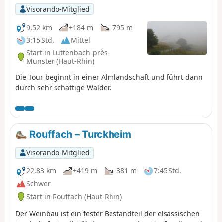
Stoppelfelder führt, können Sie die Vielfalt der lokalen
Visorando-Mitglied
Flora entdecken.
9,52 km
+184 m
-795 m
3:15 Std.
Mittel
Start in Luttenbach-près-
Munster (Haut-Rhin)
Die Tour beginnt in einer Almlandschaft und führt dann
durch sehr schattige Wälder.
Rouffach – Turckheim
Visorando-Mitglied
22,83 km
+419 m
-381 m
7:45 Std.
Schwer
Start in Rouffach (Haut-Rhin)
Der Weinbau ist ein fester Bestandteil der elsässischen