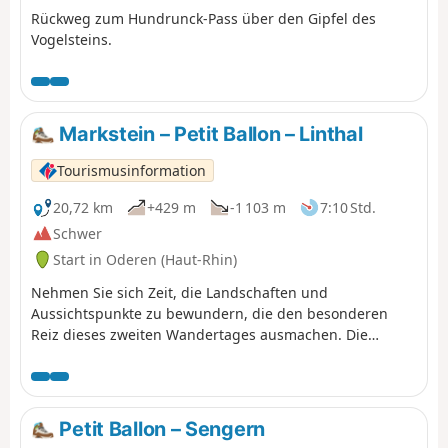
Rückweg zum Hundrunck-Pass über den Gipfel des
Vogelsteins.
Markstein – Petit Ballon – Linthal
Tourismusinformation
20,72 km
+429 m
-1 103 m
7:10 Std.
Schwer
Start in Oderen (Haut-Rhin)
Nehmen Sie sich Zeit, die Landschaften und
Aussichtspunkte zu bewundern, die den besonderen
Reiz dieses zweiten Wandertages ausmachen. Die
Wanderung verläuft größtenteils über die Bergkämme
bis zum Petit Ballon, vorbei am Klintzkopf. Auch hier
können Sie die Panoramablicke auf die Ebenen und Täler
zu beiden Seiten des Berges in vollen Zügen genießen.
Petit Ballon – Sengern
Auf dieser Route, die durch Wälder und über