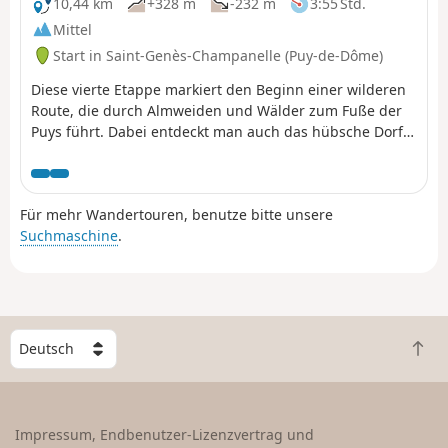
10,44 km
+328 m
-232 m
3:55 Std.
Mittel
Start in Saint-Genès-Champanelle (Puy-de-Dôme)
Diese vierte Etappe markiert den Beginn einer wilderen
Route, die durch Almweiden und Wälder zum Fuße der
Puys führt. Dabei entdeckt man auch das hübsche Dorf
Beaune le Chaud mit seinem schönen traditionellen
architektonischen Erbe.
Für mehr Wandertouren, benutze bitte unsere
Suchmaschine
.
W
Z
ä
u
h
r
l
ü
e
Impressum, Endbenutzer-Lizenzvertrag und
c
e