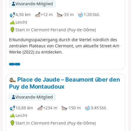
gelangen. Achtung: Der Zugang zu
Visorando-Mitglied
den Gipfeln des Puys de la Vache
und Lassolas ist wegen Bauarbeiten
4,50 km
+12 m
-33 m
1:20 Std.
zwischen Frühjahr 2026 und Anfang
Leicht
2028 gesperrt. Achtung: Der
Start in Clermont-Ferrand (Puy-de-Dôme)
Parkplatz von Montlosier ist zwischen
August 2025 und 2027 wegen
Erkundungsspaziergang durch die Viertel nördlich des
Bauarbeiten geschlossen.
zentralen Plateaus von Clermont, um aktuelle Street-Art-
Werke (2022) zu entdecken.
Place de Jaude – Beaumont über den
Puy de Montaudoux
Visorando-Mitglied
10,69 km
+234 m
-150 m
3:45 Std.
Leicht
Start in Clermont-Ferrand (Puy-de-Dôme)