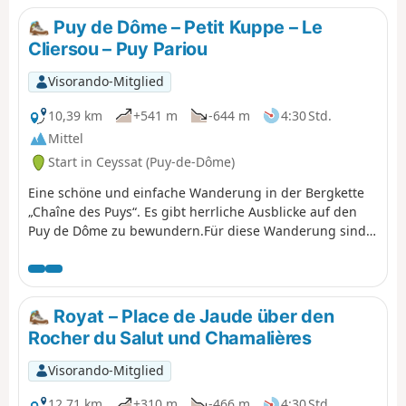
erreichen.
Puy de Dôme – Petit Kuppe – Le
Cliersou – Puy Pariou
Visorando-Mitglied
10,39 km
+541 m
-644 m
4:30 Std.
Mittel
Start in Ceyssat (Puy-de-Dôme)
Eine schöne und einfache Wanderung in der Bergkette
„Chaîne des Puys“. Es gibt herrliche Ausblicke auf den
Puy de Dôme zu bewundern.Für diese Wanderung sind
zwei Fahrzeuge erforderlich.
Royat – Place de Jaude über den
Rocher du Salut und Chamalières
Visorando-Mitglied
12,71 km
+310 m
-466 m
4:30 Std.