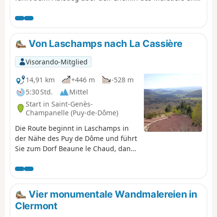
dann über den Sentier des Chèvres hinunter nach
Orcines. Vom höchsten Punkt dieser Etappe aus hat man
natürlich einen weiten Blick über die Metropole
Clermont-Ferrand, die Bergkette Chaînes, die
Von Laschamps nach La Cassière
Combrailles, das Plateau des Dôme und das Massif du
Sancy.
Visorando-Mitglied
14,91 km
+446 m
-528 m
5:30 Std.
Mittel
Start in Saint-Genès-
Champanelle (Puy-de-Dôme)
Die Route beginnt in Laschamps in
der Nähe des Puy de Dôme und führt
Sie zum Dorf Beaune le Chaud, dann
auf den
FernwanderwegenGR®®4undGR®®
30hinauf zum Puy de Lassolas und
zum Puy de la Vache mit ihrem
Vier monumentale Wandmalereien in
herrlichen Panorama, um schließlich
Clermont
zur Cassière und ihrem See zu