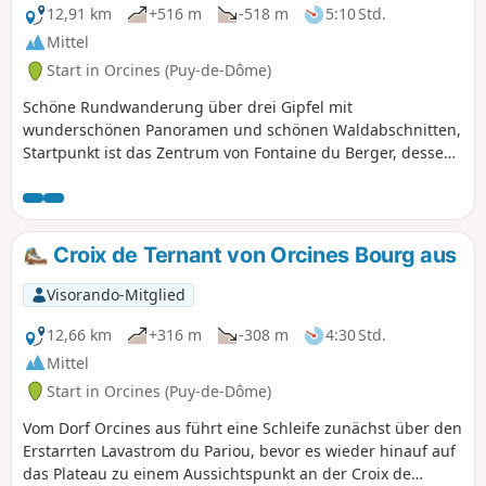
12,91 km
+516 m
-518 m
5:10 Std.
Mittel
Start in Orcines (Puy-de-Dôme)
Schöne Rundwanderung über drei Gipfel mit
wunderschönen Panoramen und schönen Waldabschnitten,
Startpunkt ist das Zentrum von Fontaine du Berger, dessen
Parkplatz weniger frequentiert ist als der Parkplatz Parking
des Goules. Die App Visorando wird empfohlen, da einige
Wege nicht markiert sind. Hohe Besucherfrequenz in der
Sommersaison.
Croix de Ternant von Orcines Bourg aus
Visorando-Mitglied
12,66 km
+316 m
-308 m
4:30 Std.
Mittel
Start in Orcines (Puy-de-Dôme)
Vom Dorf Orcines aus führt eine Schleife zunächst über den
Erstarrten Lavastrom du Pariou, bevor es wieder hinauf auf
das Plateau zu einem Aussichtspunkt an der Croix de