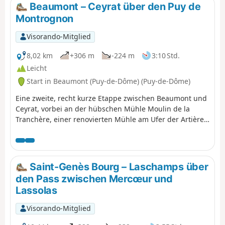
Beaumont – Ceyrat über den Puy de
Montrognon
Visorando-Mitglied
8,02 km
+306 m
-224 m
3:10 Std.
Leicht
Start in Beaumont (Puy-de-Dôme) (Puy-de-Dôme)
Eine zweite, recht kurze Etappe zwischen Beaumont und
Ceyrat, vorbei an der hübschen Mühle Moulin de la
Tranchère, einer renovierten Mühle am Ufer der Artière,
dann über den Gipfel des Puy de Montrognon, der von
einem Turm gekrönt wird, einem Überrest einer
mittelalterlichen Burg.
Saint-Genès Bourg – Laschamps über
den Pass zwischen Mercœur und
Lassolas
Visorando-Mitglied