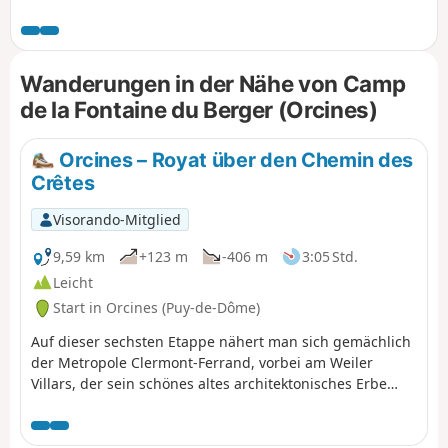
Ternant geht. Der Rückweg erfolgt über den Chemins des
Gouris, den früher die Hirten benutzten, um von den
Bauernhöfen der Fontaine du Berger zu den
Sommerweiden am Fuße des Dôme zu gelangen.
Wanderungen in der Nähe von Camp
de la Fontaine du Berger (Orcines)
Orcines – Royat über den Chemin des
Crêtes
Visorando-Mitglied
9,59 km
+123 m
-406 m
3:05 Std.
Leicht
Start in Orcines (Puy-de-Dôme)
Auf dieser sechsten Etappe nähert man sich gemächlich
der Metropole Clermont-Ferrand, vorbei am Weiler
Villars, der sein schönes altes architektonisches Erbe
bewahrt hat, bevor man dem wunderschönen Chemin
des Crêtes folgt, der wie ein Balkon über dem Tal der
Tiretaine verläuft, um schließlich das alte Dorf Royat zu