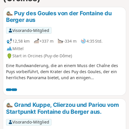
Puy des Goules von der Fontaine du
Berger aus
Visorando-Mitglied
12,58 km
+337 m
-334 m
4:35 Std.
Mittel
Start in Orcines (Puy-de-Dôme)
Eine Rundwanderung, die an einem Muss der Chaîne des
Puys vorbeiführt, dem Krater des Puy des Goules, der ein
herrliches Panorama bietet, und an einigen
Sehenswürdigkeiten vorbeiführt: einer ehemaligen
Kaserne, einem ehemaligen Puzzolan-Steinbruch und
einem Antennenkreuz!
Grand Kuppe, Clierzou und Pariou vom
Startpunkt Fontaine du Berger aus.
Visorando-Mitglied