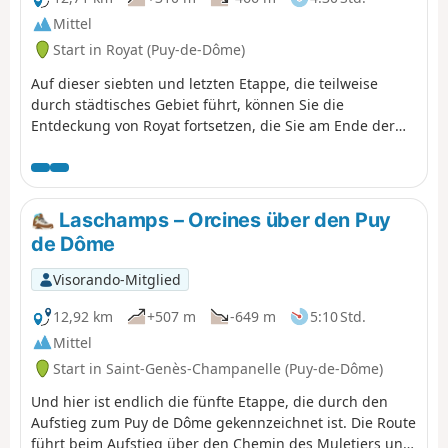
Mittel
Start in Royat (Puy-de-Dôme)
Auf dieser siebten und letzten Etappe, die teilweise
durch städtisches Gebiet führt, können Sie die
Entdeckung von Royat fortsetzen, die Sie am Ende der
vorherigen Etappe begonnen haben, zunächst auf den
bewaldeten Anhöhen der Gemeinde, vorbei am
Felsvorsprung Rocher du Salut, dann durch die Straßen
und den Park des Thermalviertels mit seiner schönen
Laschamps – Orcines über den Puy
Badearchitektur. Auf dem Rückweg nach Clermont
de Dôme
können Sie schließlich das Zentrum von Chamalières
entdecken.
Visorando-Mitglied
12,92 km
+507 m
-649 m
5:10 Std.
Mittel
Start in Saint-Genès-Champanelle (Puy-de-Dôme)
Und hier ist endlich die fünfte Etappe, die durch den
Aufstieg zum Puy de Dôme gekennzeichnet ist. Die Route
führt beim Aufstieg über den Chemin des Muletiers und