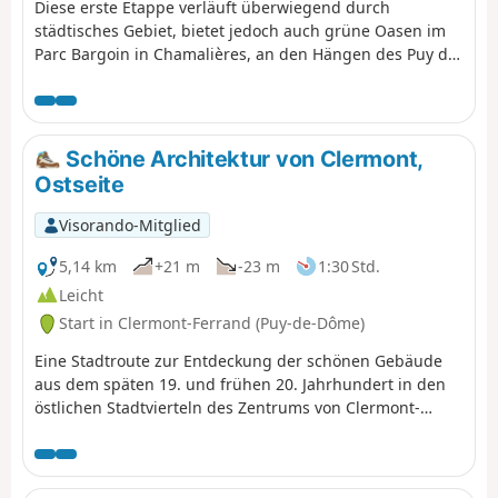
Diese erste Etappe verläuft überwiegend durch
städtisches Gebiet, bietet jedoch auch grüne Oasen im
Parc Bargoin in Chamalières, an den Hängen des Puy de
Montaudoux, im Kastanienwald von Beaumont und in
den kleinen Parks entlang der Artière.
Schöne Architektur von Clermont,
Ostseite
Visorando-Mitglied
5,14 km
+21 m
-23 m
1:30 Std.
Leicht
Start in Clermont-Ferrand (Puy-de-Dôme)
Eine Stadtroute zur Entdeckung der schönen Gebäude
aus dem späten 19. und frühen 20. Jahrhundert in den
östlichen Stadtvierteln des Zentrums von Clermont-
Ferrand.