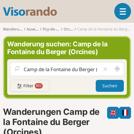
V
T
i
o
s
g
o
Wanderungen
Auvergne
Puy-de-Dôme
Orcines
Camp de la Fontaine du Berger (Orcines)
g
r
l
a
Wanderung suchen: Camp de la
e
n
Fontaine du Berger (Orcines)
n
d
a
o
v
S
F
i
c
e
g
h
l
a
Filter
Suchen
NEU
a
d
t
u
l
i
m
e
o
i
e
n
Wanderungen Camp de
c
r
h
e
la Fontaine du Berger
u
n
(Orcines)
m