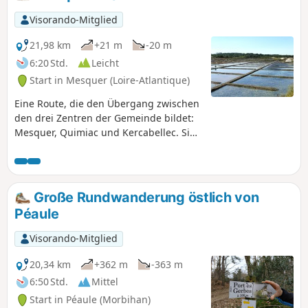
verbinden.
Visorando-Mitglied
21,98 km
+21 m
-20 m
6:20 Std.
Leicht
Start in Mesquer (Loire-Atlantique)
Eine Route, die den Übergang zwischen
den drei Zentren der Gemeinde bildet:
Mesquer, Quimiac und Kercabellec. Sie
ermöglicht es, die Vielfalt des Ortes zu
entdecken, zunächst die Sümpfe, dann
die Landschaft und das Meer, das rund
um die Pointe de Mesquer besonders
Große Rundwanderung östlich von
präsent ist.
Péaule
Visorando-Mitglied
20,34 km
+362 m
-363 m
6:50 Std.
Mittel
Start in Péaule (Morbihan)