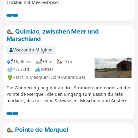
Cocktail mit Meeresbrise!
Quimiac, zwischen Meer und
Marschland
Visorando-Mitglied
16,06 km
+9 m
-9 m
4:35 Std.
Mittel
Start in Mesquer (Loire-Atlantique)
Die Wanderung beginnt an drei Stränden und endet an der
Pointe de Merquel, die den Eingang zum Bassin du Mès
markiert, das für seine Salzwiesen, Muscheln und Austern
bekannt ist. Sowohl auf der Meerseite als auch auf der
Sumpfseite erwarten Sie märchenhafte Landschaften.
Pointe de Merquel