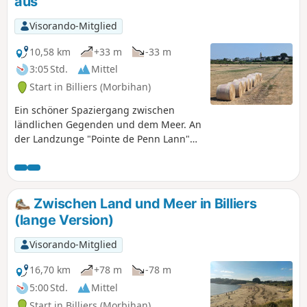
aus
schöne Aussichtspunkte zu entdecken.
Visorando-Mitglied
10,58 km
+33 m
-33 m
3:05 Std.
Mittel
Start in Billiers (Morbihan)
Ein schöner Spaziergang zwischen
ländlichen Gegenden und dem Meer. An
der Landzunge "Pointe de Penn Lann"
sieht man die Mündung der Vilaine.
Zwischen Land und Meer in Billiers
(lange Version)
Visorando-Mitglied
16,70 km
+78 m
-78 m
5:00 Std.
Mittel
Start in Billiers (Morbihan)