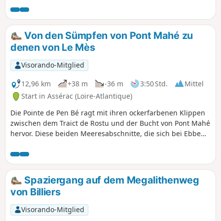
dann aus den Küstengebieten zurückzieht. Ob bei Flut oder
Ebbe, diese Strecke ist aufgrund ihrer
abwechslungsreichen Landschaft zu jeder Zeit eine Reise
Von den Sümpfen von Pont Mahé zu
wert.
denen von Le Mès
Visorando-Mitglied
12,96 km
+38 m
-36 m
3:50 Std.
Mittel
Start in Assérac (Loire-Atlantique)
Die Pointe de Pen Bé ragt mit ihren ockerfarbenen Klippen
zwischen dem Traict de Rostu und der Bucht von Pont Mahé
hervor. Diese beiden Meeresabschnitte, die sich bei Ebbe
offenbaren, bilden die Vorbühne für die Sümpfe – der eine
salzhaltig, der andere Süßwasser –, die sich hinter den
Küstenstreifen fortsetzen. Der Rundweg, der diese beiden
Gebiete miteinander verbindet, bietet einen schönen
Spaziergang auf dem Megalithenweg
Einblick in diese ländliche Gegend am Meer.
von Billiers
Visorando-Mitglied