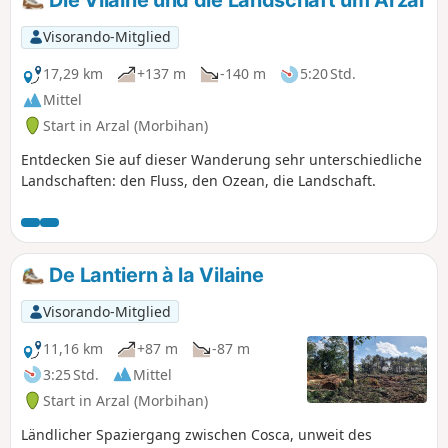
Die Vilaine und die Landschaft um Arzal
Visorando-Mitglied
17,29 km
+137 m
-140 m
5:20 Std.
Mittel
Start in Arzal (Morbihan)
Entdecken Sie auf dieser Wanderung sehr unterschiedliche
Landschaften: den Fluss, den Ozean, die Landschaft.
De Lantiern à la Vilaine
Visorando-Mitglied
11,16 km
+87 m
-87 m
3:25 Std.
Mittel
Start in Arzal (Morbihan)
Ländlicher Spaziergang zwischen Cosca, unweit des