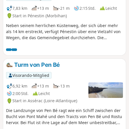
7,83 km
+13 m
-21 m
2:15 Std.
Leicht
Start in Pénestin (Morbihan)
Neben seinem herrlichen Küstenweg, der sich über mehr
als 14 km erstreckt, verfügt Pénestin über eine Vielzahl von
Wegen, die das Gemeindegebiet durchziehen. Die
vorgeschlagene Rundwanderung ermöglicht es, einige
davon bis an den Rand der Marais de Pont Mahé zu
erkunden, bevor man über den Zöllnerweg zur Küste
zurückkehrt. Und wenn das Wetter und die Jahreszeit es
Turm von Pen Bé
zulassen, zögern Sie nicht, die schönen Strände zu
genießen, die diese Route säumen.
Visorando-Mitglied
6,92 km
+13 m
-13 m
2:00 Std.
Leicht
Start in Assérac (Loire-Atlantique)
Die Landzunge von Pen Bé ragt wie ein Schiff zwischen der
Bucht von Pont Mahé und den Traicts von Pen Bé und Rostu
hervor. Bei Flut ist ihre Lage auf dem Meer unbestreitbar,
bei Ebbe ändert sich dies jedoch völlig, da sich das Meer