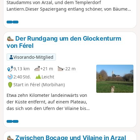
Staudamms von Arzal, und dem Templerdorf
Lantiern.Dieser Spaziergang entlang schöner, von Bäumen
gesäumter Wege und einiger kleiner Straßen verbindet die
Ufer der Vilaine-Mündung mit der schönen Kapelle Saint-
Jean-Baptiste durch eine angenehm hügelige
Landschaft.Das Ende der Strecke folgt dem botanischen
Der Rundgang um den Glockenturm
Pfad.Der Weg wurde nach dem Punkt (1) geändert, da der
von Férel
Wald, durch den er früher führte, abgeholzt wurde und die
Spur nicht mehr zu erkennen war.
Visorando-Mitglied
9,13 km
+21 m
-22 m
2:40 Std.
Leicht
Start in Férel (Morbihan)
Etwa zehn Kilometer landeinwärts von
der Küste entfernt, auf einem Plateau,
das sich von den Ufern der Vilaine bis
zu den ersten Sümpfen von Brières
erstreckt, hat die Gemeinde Férel eine
Heckenlandschaft und ein Wegenetz
bewahrt, das vielfältige
Zwischen Bocage und Vilaine in Arzal