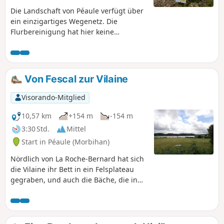
Die Landschaft von Péaule verfügt über
ein einzigartiges Wegenetz. Die
Flurbereinigung hat hier keine
zerstörerischen Auswirkungen gehabt,
und große, schöne Hecken säumen
noch immer die Wege. An anderen
Stellen haben die Vilaine und ihre
Von Fescal zur Vilaine
Nebenflüsse das Felsplateau
durchschnitten und ein meist
Visorando-Mitglied
bewaldetes Relief geschaffen, in dem
man spazieren gehen kann. Die
10,57 km
+154 m
-154 m
vorgeschlagene große Rundwanderung
3:30 Std.
Mittel
ermöglicht es Ihnen, diese
Start in Péaule (Morbihan)
unterschiedlichen, aber immer
interessanten Landschaften zu
Nördlich von La Roche-Bernard hat sich
genießen, die sich im Laufe eines
die Vilaine ihr Bett in ein Felsplateau
schönen Wandertages abwechseln.
gegraben, und auch die Bäche, die in
sie münden, haben sich in recht steilen
Tälern niedergelassen. Die Überreste
von Windmühlen auf den Anhöhen und
von Wassermühlen entlang der Bäche