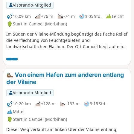
Visorando-Mitglied
10,09 km
+76 m
-74 m
3:05 Std.
Leicht
Start in Camoël (Morbihan)
Im Süden der Vilaine-Mündung begünstigt das flache Relief
die Verflechtung von Feuchtgebieten und
landwirtschaftlichen Flächen. Der Ort Camoël liegt auf einer
leichten Anhöhe, die sowohl den Fluss als auch die Sümpfe
oberhalb der Bucht von Pont Mahé überragt. Die
vorgeschlagene Route ermöglicht es, den Fluss dort zu
entdecken, wo seine Mündung beginnt, sowie einen der
Von einem Hafen zum anderen entlang
Bäche, die den Étang du Pont de Fer speisen, ein
der Vilaine
verstecktes Naturschutzgebiet, das man erahnen kann,
wenn das Laubwerk nicht zu dicht ist.
Visorando-Mitglied
10,20 km
+128 m
-133 m
3:15 Std.
Mittel
Start in Camoël (Morbihan)
Dieser Weg verläuft am linken Ufer der Vilaine entlang,