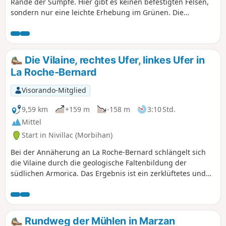
Rande der Sümpfe. Hier gibt es keinen befestigten Felsen,
sondern nur eine leichte Erhebung im Grünen. Die
umliegenden Sümpfe boten ihm Schutz, und die
vorgeschlagene Route führt durch die umliegende
Landschaft, in der sich Land und Wasser ständig
vermischen.
Die Vilaine, rechtes Ufer, linkes Ufer in
La Roche-Bernard
Visorando-Mitglied
9,59 km
+159 m
-158 m
3:10 Std.
Mittel
Start in Nivillac (Morbihan)
Bei der Annäherung an La Roche-Bernard schlängelt sich
die Vilaine durch die geologische Faltenbildung der
südlichen Armorica. Das Ergebnis ist ein zerklüftetes und
bewaldetes Relief, in dem es sich sehr angenehm wandern
lässt.
Rundweg der Mühlen in Marzan