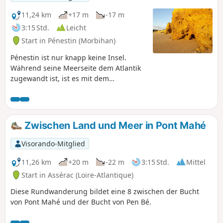
11,24 km
+17 m
-17 m
3:15 Std.
Leicht
Start in Pénestin (Morbihan)
Pénestin ist nur knapp keine Insel.
Während seine Meerseite dem Atlantik
zugewandt ist, ist es mit dem
Hinterland nur durch einen
Landstreifen verbunden, der zwischen
zwei Sümpfen eingeklemmt ist. Die
vorgeschlagene Route führt durch den
Zwischen Land und Meer in Pont Mahé
südlichen Teil des Gebiets, das früher
Larmor hieß, zwischen den Sümpfen
Visorando-Mitglied
von Pont Mahé und den Klippen von
Lanchale und Bile.
11,26 km
+20 m
-22 m
3:15 Std.
Mittel
Start in Assérac (Loire-Atlantique)
Diese Rundwanderung bildet eine 8 zwischen der Bucht
von Pont Mahé und der Bucht von Pen Bé.