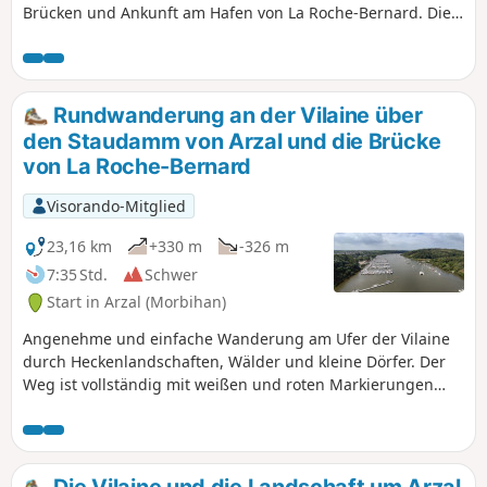
Brücken und Ankunft am Hafen von La Roche-Bernard. Die
Landschaften an der Vilaine sind atemberaubend.
Rundwanderung an der Vilaine über
den Staudamm von Arzal und die Brücke
von La Roche-Bernard
Visorando-Mitglied
23,16 km
+330 m
-326 m
7:35 Std.
Schwer
Start in Arzal (Morbihan)
Angenehme und einfache Wanderung am Ufer der Vilaine
durch Heckenlandschaften, Wälder und kleine Dörfer. Der
Weg ist vollständig mit weißen und roten Markierungen
derGR®39(linkes Ufer) undGR®349(rechtes Ufer)
ausgeschildert.