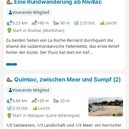
Eine Rundwanderung ab Nivillac
markieren diese Route, die sich rund
um das ehemalige Anwesen des
Visorando-Mitglied
Schlosses Fescal erstreckt. Diese Route
verläuft größtenteils durch bewaldete
9,23 km
+90 m
-90 m
2:55 Std.
Leicht
Gebiete, unterbrochen von gut
Start in Nivillac (Morbihan)
bewaldeten Heckenlandschaften.
Zu beiden Seiten von La Roche-Bernard durchquert die
Vilaine die südarmorikanische Faltenkette, das erste Relief
hinter der Küste. Der Fluss hat dort ein tief
eingeschnittenes Tal gegraben, dessen vorgeschlagene
Route es ermöglicht, den Abschnitt unmittelbar oberhalb
der Morbihan-Brücke zu entdecken. Die mehr oder weniger
steilen, bewaldeten Hänge säumen den Spiegel, den das
Quimiac, zwischen Meer und Sumpf (2)
dunkle Wasser der Vilaine bildet.
Visorando-Mitglied
8,84 km
+20 m
-20 m
2:35 Std.
Leicht
Start in Mesquer (Loire-Atlantique)
1/3 Salzwiesen, 1/3 Landschaft und 1/3 Meer: ein herrlicher