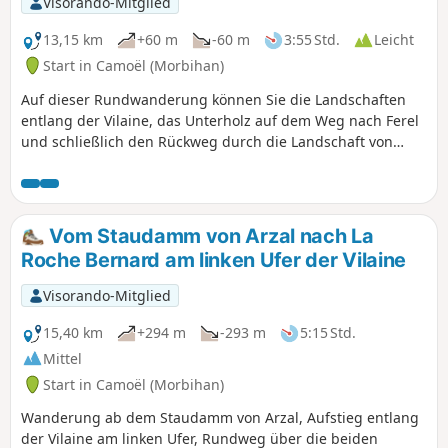
Visorando-Mitglied
13,15 km
+60 m
-60 m
3:55 Std.
Leicht
Start in Camoël (Morbihan)
Auf dieser Rundwanderung können Sie die Landschaften
entlang der Vilaine, das Unterholz auf dem Weg nach Ferel
und schließlich den Rückweg durch die Landschaft von
Camoël genießen.
Vom Staudamm von Arzal nach La
Roche Bernard am linken Ufer der Vilaine
Visorando-Mitglied
15,40 km
+294 m
-293 m
5:15 Std.
Mittel
Start in Camoël (Morbihan)
Wanderung ab dem Staudamm von Arzal, Aufstieg entlang
der Vilaine am linken Ufer, Rundweg über die beiden