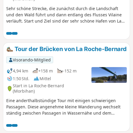
Sehr schöne Strecke, die zunächst durch die Landschaft
und den Wald führt und dann entlang des Flusses Vilaine
verläuft. Start und Ziel sind der sehr schöne Hafen von La
Roche-Bernard.
Tour der Brücken von La Roche-Bernard
Visorando-Mitglied
4,94 km
+158 m
-152 m
1:50 Std.
Mittel
Start in La Roche-Bernard
(Morbihan)
Eine anderthalbstündige Tour mit einigen schwierigen
Passagen. Diese angenehme kleine Wanderung wechselt
ständig zwischen Passagen in Wassernähe und dem
Erklimmen von Anhöhen ab und führt außerdem über zwei
Brücken etwa 50 Meter über der Vilaine. Auf dem Brücken-
Rundweg kannst Du einen kleinen Abschnitt des Flusses in