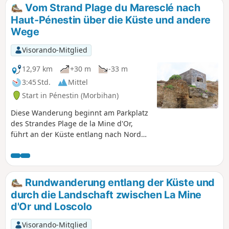
verlassenen Salinen liegen.
Vom Strand Plage du Maresclé nach
Haut-Pénestin über die Küste und andere
Wege
Visorando-Mitglied
12,97 km
+30 m
-33 m
3:45 Std.
Mittel
Start in Pénestin (Morbihan)
Diese Wanderung beginnt am Parkplatz
des Strandes Plage de la Mine d'Or,
führt an der Küste entlang nach Norden
bis nach Haut-Pénestin, um dann über
Pfade im Landesinneren zurück zum
Meer am Strand Plage du Maresclé und
dann zum Ausgangspunkt zu gelangen.
Rundwanderung entlang der Küste und
durch die Landschaft zwischen La Mine
d'Or und Loscolo
Visorando-Mitglied