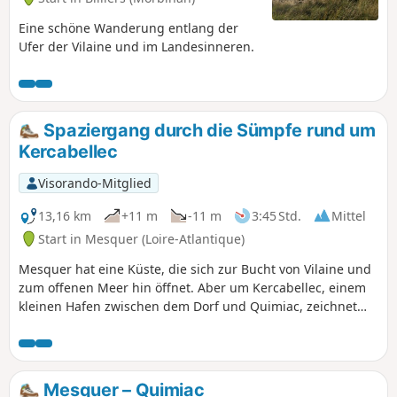
Eine schöne Wanderung entlang der
Ufer der Vilaine und im Landesinneren.
Spaziergang durch die Sümpfe rund um
Kercabellec
Visorando-Mitglied
13,16 km
+11 m
-11 m
3:45 Std.
Mittel
Start in Mesquer (Loire-Atlantique)
Mesquer hat eine Küste, die sich zur Bucht von Vilaine und
zum offenen Meer hin öffnet. Aber um Kercabellec, einem
kleinen Hafen zwischen dem Dorf und Quimiac, zeichnet
sich ein viel versteckterer Weg zwischen den Sümpfen und
Meeresarmen von Merquel und Rostu ab. Lassen Sie sich
von dieser einzigartigen Landschaft verzaubern, in der sich
Salzgewinnung und Muschelzucht eng miteinander
Mesquer – Quimiac