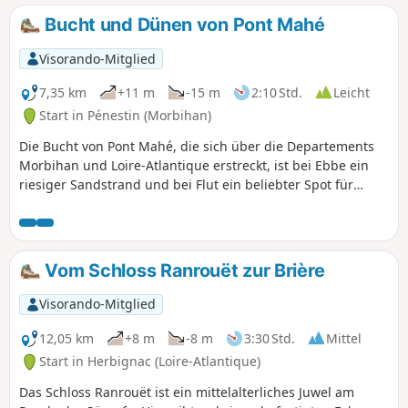
dem Teil entdecken, in dem er durch den Sillon de Bretagne
Bucht und Dünen von Pont Mahé
fließt. Bereite Deine Waden vor!
Visorando-Mitglied
7,35 km
+11 m
-15 m
2:10 Std.
Leicht
Start in Pénestin (Morbihan)
Die Bucht von Pont Mahé, die sich über die Departements
Morbihan und Loire-Atlantique erstreckt, ist bei Ebbe ein
riesiger Sandstrand und bei Flut ein beliebter Spot für
Gleitsportarten. Die beiden Landzungen, die sie begrenzen,
zu verbinden, ist eine angenehme Art, die
Verwaltungsgrenzen zu überschreiten.
Vom Schloss Ranrouët zur Brière
Visorando-Mitglied
12,05 km
+8 m
-8 m
3:30 Std.
Mittel
Start in Herbignac (Loire-Atlantique)
Das Schloss Ranrouët ist ein mittelalterliches Juwel am