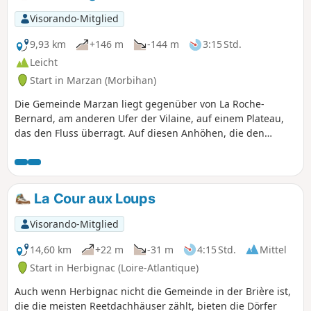
Visorando-Mitglied
9,93 km
+146 m
-144 m
3:15 Std.
Leicht
Start in Marzan (Morbihan)
Die Gemeinde Marzan liegt gegenüber von La Roche-
Bernard, am anderen Ufer der Vilaine, auf einem Plateau,
das den Fluss überragt. Auf diesen Anhöhen, die den
Meereswinden ausgesetzt sind, befinden sich die Überreste
mehrerer Windmühlen. Bäche haben den Fels ausgehöhlt
und fließen nun in den Tälern. Dort, wo es möglich war, sie
zu stauen, wurden Wassermühlen errichtet. Die
La Cour aux Loups
vorgeschlagene Route führt durch eine
abwechslungsreiche und angenehme Landschaft von einer
Visorando-Mitglied
Mühle zur nächsten.
14,60 km
+22 m
-31 m
4:15 Std.
Mittel
Start in Herbignac (Loire-Atlantique)
Auch wenn Herbignac nicht die Gemeinde in der Brière ist,
die die meisten Reetdachhäuser zählt, bieten die Dörfer