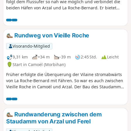
folgt dem Flussufer so nah wie möglich und verbindet die
beiden Häfen von Arzal und La Roche-Bernard. Er bietet
eine Vielzahl von Landschaften und Ausblicken auf die
Basse-Vilaine. Im Sommer kann man auch mit dem Boot
oder Kanu zurückkehren.
Rundweg von Vieille Roche
Visorando-Mitglied
9,31 km
+34 m
-39 m
2:45 Std.
Leicht
Start in Camoël (Morbihan)
Früher erfolgte die Überquerung der Vilaine stromabwärts
von La Roche-Bernard mit Fähren. So war es auch zwischen
Vieille Roche in Camoël und Arzal. Der Bau des Staudamms
in den 70er Jahren hat die Gegebenheiten erheblich
verändert, da nun eine feste Verbindung den Übergang von
einem Ufer zum anderen ermöglicht. Die vorgeschlagene
Tour ermöglicht es, das Bauwerk und die Wege am linken
Rundwanderung zwischen dem
Ufer der Vilaine rund um Camoël zu erkunden.
Staudamm von Arzal und Ferel