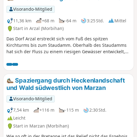
Wandermöglichkeiten bietet. Auf dieser
Wanderroute hat man fast ständig den
Visorando-Mitglied
Glockenturm im Blick, der aufgrund
seiner Höhe und seiner spitzen Form
11,36 km
+68 m
-64 m
3:25 Std.
Mittel
einen der wichtigsten
Start in Arzal (Morbihan)
Orientierungspunkte der Gegend
Das Dorf Arzal erstreckt sich vom Fuß des spitzen
darstellt.
Kirchturms bis zum Staudamm. Oberhalb des Staudamms
hat sich der Fluss zu einem riesigen Gewässer entwickelt,
auf dem Tausende von Booten liegen, während
stromabwärts der maritime Charakter der Mündung
erhalten geblieben ist. Die vorgeschlagene Route
ermöglicht es Ihnen, diese beiden Aspekte des Flusses und
Spaziergang durch Heckenlandschaft
die ihn überragende Heckenlandschaft zu entdecken.
und Wald südwestlich von Marzan
Visorando-Mitglied
7,54 km
+116 m
-115 m
2:30 Std.
Leicht
Start in Marzan (Morbihan)
Wie so oft in der Bretagne ist das Relief nicht das Ergebnis