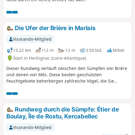
hauptsächlich aus Sümpfen besteht,
deren Wasser er bis zum Ozean
ableitet. Auf der vorgeschlagenen Route
können Sie den oberen Teil dieser
Die Ufer der Brière in Marlais
Sümpfe entdecken und sie über die
Pont de Gras, eine alte Steinbrücke,
Visorando-Mitglied
überqueren. Nur zu Zeiten zu
reservieren, in denen der Wasserstand
13,22 km
+12 m
-12 m
3:50 Std.
Mittel
im Sumpfgebiet die Nutzung der
Start in Herbignac (Loire-Atlantique)
umliegenden Wege erlaubt.
Dieser Rundweg verläuft zwischen den Sümpfen von Brière
und denen von Mès. Diese beiden geschützten
Feuchtgebiete beherbergen zahlreiche Vögel, die Sie
entlang des Weges beobachten können.
Rundweg durch die Sümpfe: Étier de
Boulay, Île de Rostu, Kercabellec
Visorando-Mitglied