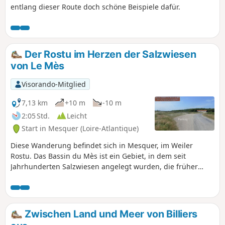
entlang dieser Route doch schöne Beispiele dafür.
Der Rostu im Herzen der Salzwiesen
von Le Mès
Visorando-Mitglied
7,13 km
+10 m
-10 m
2:05 Std.
Leicht
Start in Mesquer (Loire-Atlantique)
Diese Wanderung befindet sich in Mesquer, im Weiler
Rostu. Das Bassin du Mès ist ein Gebiet, in dem seit
Jahrhunderten Salzwiesen angelegt wurden, die früher
sehr weit verbreitet waren. Sie werden durch Wasserläufe
aus den Traicts „Merquel – Rostu – Pen-Bé” mit Meerwasser
versorgt, einer Meeresbucht zwischen der Pointe de Pen-Bé
und der Pointe de Merquel. In diesem Gebiet haben sich
Zwischen Land und Meer von Billiers
auch die Austern- und Muschelzucht entwickelt. Es gibt