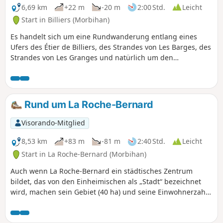
6,69 km
+22 m
-20 m
2:00 Std.
Leicht
Start in Billiers (Morbihan)
Es handelt sich um eine Rundwanderung entlang eines
Ufers des Étier de Billiers, des Strandes von Les Barges, des
Strandes von Les Granges und natürlich um den
Leuchtturm von La Pointe de Penn Lann. An einem einzigen
Tag können Sie Sightseeing, Baden und Wandern allein
oder mit der Familie miteinander verbinden. Der Weg
verläuft größtenteils auf dem Chemin des Mégalithes
Rund um La Roche-Bernard
zwischen Marschland und Meer.
Visorando-Mitglied
8,53 km
+83 m
-81 m
2:40 Std.
Leicht
Start in La Roche-Bernard (Morbihan)
Auch wenn La Roche-Bernard ein städtisches Zentrum
bildet, das von den Einheimischen als „Stadt“ bezeichnet
wird, machen sein Gebiet (40 ha) und seine Einwohnerzahl
(ca. 700) es zu einem der kleinsten Kantonshauptorte
Frankreichs. Es ist umgeben von den Gemeinden Nivillac,