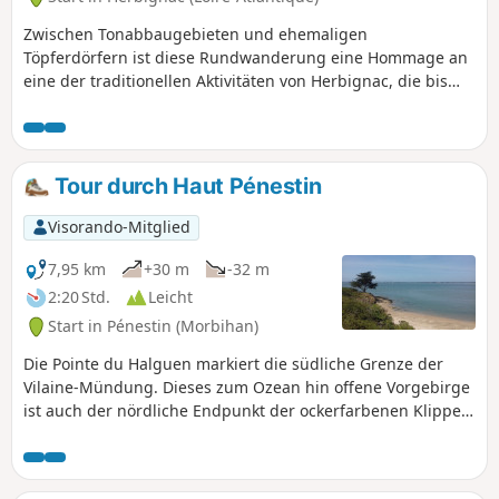
Zwischen Tonabbaugebieten und ehemaligen
Töpferdörfern ist diese Rundwanderung eine Hommage an
eine der traditionellen Aktivitäten von Herbignac, die bis
Mitte des 20. Jahrhunderts fortbestand.
Tour durch Haut Pénestin
Visorando-Mitglied
7,95 km
+30 m
-32 m
2:20 Std.
Leicht
Start in Pénestin (Morbihan)
Die Pointe du Halguen markiert die südliche Grenze der
Vilaine-Mündung. Dieses zum Ozean hin offene Vorgebirge
ist auch der nördliche Endpunkt der ockerfarbenen Klippen,
die die Küste von Pénestin säumen. Es erwartet Sie ein
schöner Spaziergang rund um das Dorf Haut Pénestin, bei
dem lange Sandstrände vor diskreten Buchten oder alten,