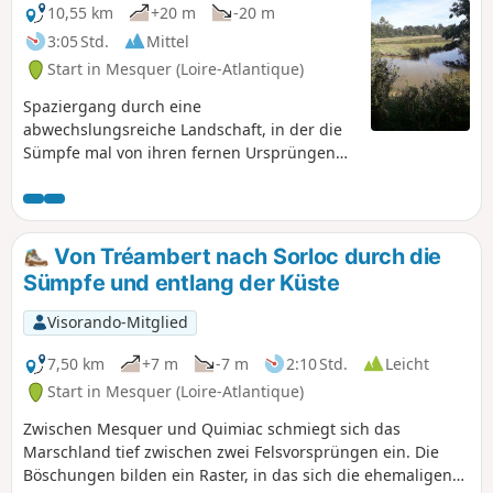
10,55 km
+20 m
-20 m
3:05 Std.
Mittel
Start in Mesquer (Loire-Atlantique)
Spaziergang durch eine
abwechslungsreiche Landschaft, in der die
Sümpfe mal von ihren fernen Ursprüngen
erzählen, die sie der Erde und dem Ozean
verdanken, mit ihrer niedrigen, welligen
Vegetation, die von kleinen Bächen
durchzogen ist, mal von ihrer
Von Tréambert nach Sorloc durch die
Domestizierung durch den Menschen, mit
Sümpfe und entlang der Küste
Salzwiesen und Austernparks, nicht zu
vergessen die emblematischen
Visorando-Mitglied
Fischerhütten.
7,50 km
+7 m
-7 m
2:10 Std.
Leicht
Start in Mesquer (Loire-Atlantique)
Zwischen Mesquer und Quimiac schmiegt sich das
Marschland tief zwischen zwei Felsvorsprüngen ein. Die
Böschungen bilden ein Raster, in das sich die ehemaligen