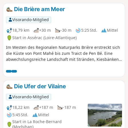
Herbignac und Férel, auf die sich der größte Teil des
Ballungsraums erstreckt. Die vorgeschlagene
Die Brière am Meer
Rundwanderung ermöglicht es, das Gebiet zu umrunden.
Visorando-Mitglied
18,79 km
+30 m
-30 m
5:25 Std.
Mittel
Start in Assérac (Loire-Atlantique)
Im Westen des Regionalen Naturparks Brière erstreckt sich
die Küste von Pont Mahé bis zum Traict de Pen Bé. Eine
abwechslungsreiche Landschaft mit Stränden, Kiesbänken,
wilden Küsten, Heideflächen und Salzwiesen. Eine
Rundwanderung zweigt von dieser Route ab und führt bis
zur Pointe du Bile im Morbihan.
Die Ufer der Vilaine
Visorando-Mitglied
18,22 km
+187 m
-187 m
5:45 Std.
Mittel
Start in La Roche-Bernard
(Morbihan)