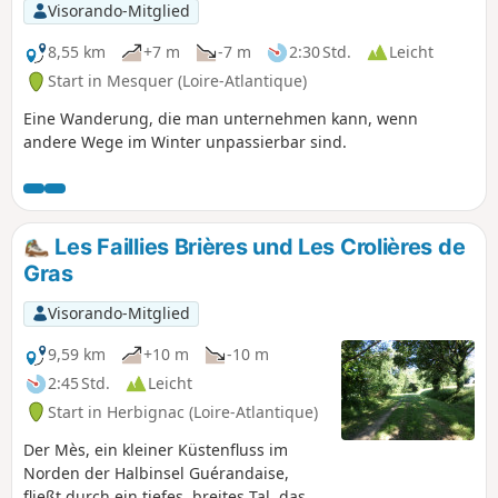
Visorando-Mitglied
8,55 km
+7 m
-7 m
2:30 Std.
Leicht
Start in Mesquer (Loire-Atlantique)
Eine Wanderung, die man unternehmen kann, wenn
andere Wege im Winter unpassierbar sind.
Les Faillies Brières und Les Crolières de
Gras
Visorando-Mitglied
9,59 km
+10 m
-10 m
2:45 Std.
Leicht
Start in Herbignac (Loire-Atlantique)
Der Mès, ein kleiner Küstenfluss im
Norden der Halbinsel Guérandaise,
fließt durch ein tiefes, breites Tal, das