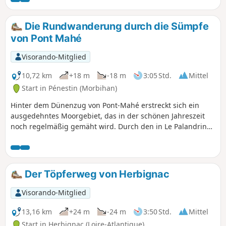
Die Rundwanderung durch die Sümpfe
von Pont Mahé
Visorando-Mitglied
10,72 km
+18 m
-18 m
3:05 Std.
Mittel
Start in Pénestin (Morbihan)
Hinter dem Dünenzug von Pont-Mahé erstreckt sich ein
ausgedehntes Moorgebiet, das in der schönen Jahreszeit
noch regelmäßig gemäht wird. Durch den in Le Palandrin
mündenden Wasserlauf mit dem Meer verbunden,
unterliegt es noch mehr oder weniger den Gezeiten,
gewinnt jedoch jeden Sommer sein Aussehen als von
Herden durchstreifte Wiese zurück – inmitten einer Mulde,
Der Töpferweg von Herbignac
die von dichtem Wald gesäumt ist. Entdecken Sie es selbst
auf einigen geheimen Pfaden, sofern der Wasserstand es
Visorando-Mitglied
zulässt.
13,16 km
+24 m
-24 m
3:50 Std.
Mittel
Start in Herbignac (Loire-Atlantique)