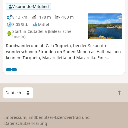
Visorando-Mitglied
9,13 km
+178 m
-180 m
3:05 Std.
Mittel
Start in Ciutadella (Balearische
Inseln)
Rundwanderung ab Cala Tuqueta, bei der Sie an drei
wunderschönen Stränden im Süden Menorcas Halt machen
können: Turqueta, Macarelletta und Macarella. Eine
Wanderung ohne besondere Schwierigkeiten, die jedoch
außerhalb des Hauptweges etwas Aufmerksamkeit
erfordert.
W
Z
ä
u
h
r
l
ü
e
Impressum, Endbenutzer-Lizenzvertrag und
c
e
Datenschutzerklärung
k
i