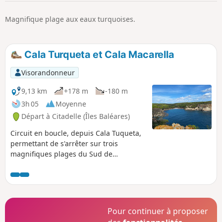
p
Magnifique plage aux eaux turquoises.
Cala Turqueta et Cala Macarella
Visorandonneur
9,13 km
+178 m
-180 m
3h 05
Moyenne
Départ à Citadelle (Îles Baléares)
Circuit en boucle, depuis Cala Tuqueta,
permettant de s'arrêter sur trois
magnifiques plages du Sud de
Minorque : Turqueta, Macarelletta et
Macarella. Une randonnée sans
difficulté particulière mais qui demande
de l'attention pour les parties en dehors
du sentier principal.
Pour continuer à proposer