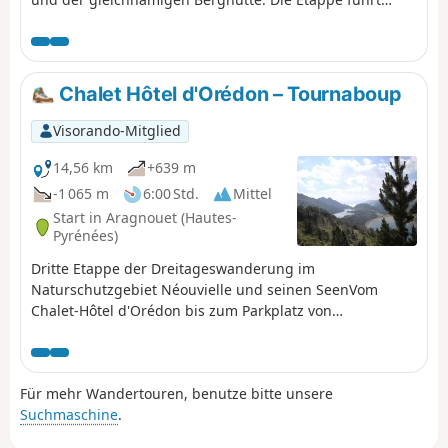
weiter über einen steileren Aufstieg zu den Lacs
d'Arraillé, dann über die Hourquette d'Ossoue, bevor es
wieder hinunter zur Berghütte Refuge de Bayssellance
geht.
Chalet Hôtel d'Orédon – Tournaboup
Visorando-Mitglied
14,56 km
+639 m
-1 065 m
6:00 Std.
Mittel
Start in Aragnouet (Hautes-
Pyrénées)
Dritte Etappe der Dreitageswanderung im
Naturschutzgebiet Néouvielle und seinen SeenVom
Chalet-Hôtel d'Orédon bis zum Parkplatz von
Tournaboup.Die Wanderung ist zu Ende, aber die
Schönheit der 20 Seen bleibt.Sie betreten das
Naturschutzgebiet Réserve Naturelle Nationale du
Für mehr Wandertouren, benutze bitte unsere
Néouvielle, das durch Vorschriften geschützt ist. Bitte
Suchmaschine
.
halten Sie sich daran (siehe praktische Informationen).