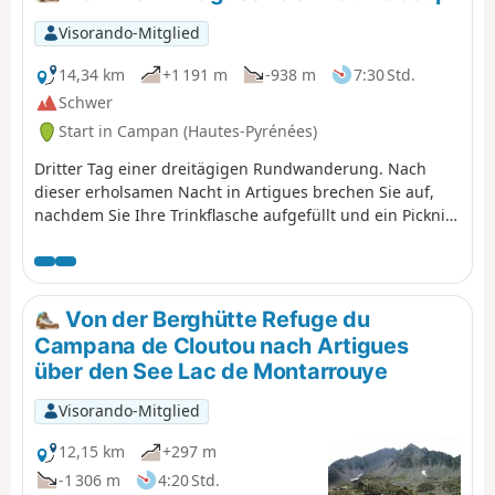
Visorando-Mitglied
14,34 km
+1 191 m
-938 m
7:30 Std.
Schwer
Start in Campan (Hautes-Pyrénées)
Dritter Tag einer dreitägigen Rundwanderung. Nach
dieser erholsamen Nacht in Artigues brechen Sie auf,
nachdem Sie Ihre Trinkflasche aufgefüllt und ein Picknick
für das Mittagessen eingepackt haben. Um diese
Rundwanderung angenehm ausklingen zu lassen,
nehmen Sie diesen Weg zwischen dem Col du Tourmalet
und dem Pic du Midi de Bigorre. Ein sehr schöner Weg,
Von der Berghütte Refuge du
mit dem Pic du Midi über unseren Köpfen. Rückweg im
Campana de Cloutou nach Artigues
Abstieg zum Parkplatz von Tournaboup.
über den See Lac de Montarrouye
Visorando-Mitglied
12,15 km
+297 m
-1 306 m
4:20 Std.