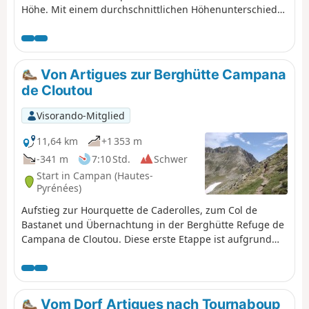
Höhe. Mit einem durchschnittlichen Höhenunterschied
von ± 1230 m und einer Tagesstrecke von 17 km ist diese
Tour insgesamt sportlich anspruchsvoll. Berücksichtigen
Sie unbedingt die kumulierten Höhenmeter und die
zurückzulegenden Kilometer. Die Tour findet zwischen
Von Artigues zur Berghütte Campana
1000 m und 2655 m Höhe statt. Der Startpunkt dieser
de Cloutou
Tour ist mit öffentlichen Verkehrsmitteln erreichbar
(Busse und Shuttlebusse von Cauterets im Sommer).
Visorando-Mitglied
11,64 km
+1 353 m
-341 m
7:10 Std.
Schwer
Start in Campan (Hautes-
Pyrénées)
Aufstieg zur Hourquette de Caderolles, zum Col de
Bastanet und Übernachtung in der Berghütte Refuge de
Campana de Cloutou. Diese erste Etappe ist aufgrund
des großen Höhenunterschieds als schwierig eingestuft.
Vom Dorf Artigues nach Tournaboup