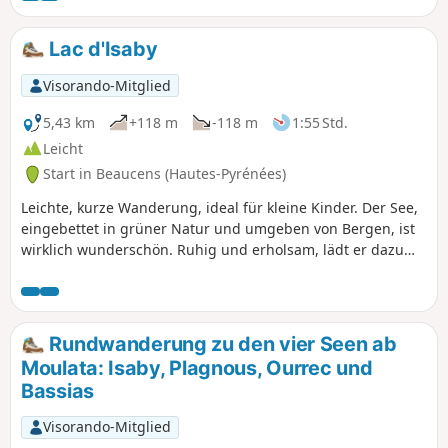
auf diese Wanderung, wenn in diesem Gebiet häufig Nebel
herrscht.GPX-Track empfohlen.
Lac d'Isaby
Visorando-Mitglied
5,43 km
+118 m
-118 m
1:55 Std.
Leicht
Start in Beaucens (Hautes-Pyrénées)
Leichte, kurze Wanderung, ideal für kleine Kinder. Der See,
eingebettet in grüner Natur und umgeben von Bergen, ist
wirklich wunderschön. Ruhig und erholsam, lädt er dazu
ein, lange zu verweilen.
Rundwanderung zu den vier Seen ab
Moulata: Isaby, Plagnous, Ourrec und
Bassias
Visorando-Mitglied