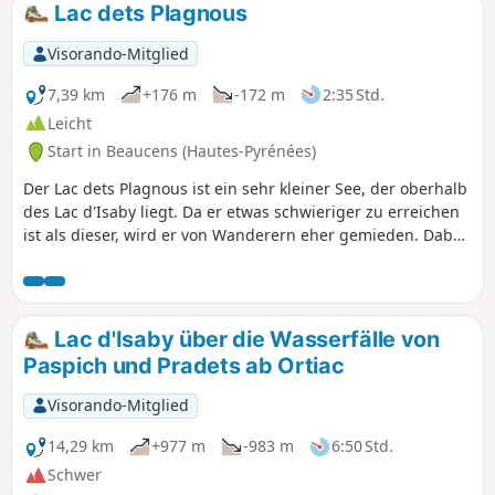
Lac dets Plagnous
Visorando-Mitglied
7,39 km
+176 m
-172 m
2:35 Std.
Leicht
Start in Beaucens (Hautes-Pyrénées)
Der Lac dets Plagnous ist ein sehr kleiner See, der oberhalb
des Lac d'Isaby liegt. Da er etwas schwieriger zu erreichen
ist als dieser, wird er von Wanderern eher gemieden. Dabei
ist er sehr schön und lädt dazu ein, eine Weile an seinen
Ufern zu verweilen.
Lac d'Isaby über die Wasserfälle von
Paspich und Pradets ab Ortiac
Visorando-Mitglied
14,29 km
+977 m
-983 m
6:50 Std.
Schwer