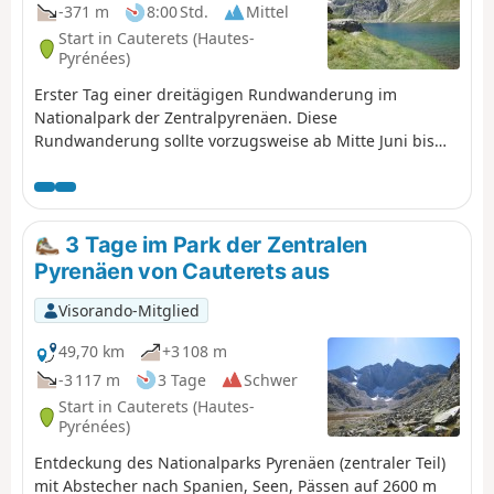
-371 m
8:00 Std.
Mittel
Start in Cauterets (Hautes-
Pyrénées)
Erster Tag einer dreitägigen Rundwanderung im
Nationalpark der Zentralpyrenäen. Diese
Rundwanderung sollte vorzugsweise ab Mitte Juni bis
zum Einsetzen der ersten Kälte unternommen werden.
Aufstieg zum Lac Noir, zum Col d'Ilhéou, zur Berghütte
Refuge d'Ilhéou und zum Lac d'Ilhéou
3 Tage im Park der Zentralen
Pyrenäen von Cauterets aus
Visorando-Mitglied
49,70 km
+3 108 m
-3 117 m
3 Tage
Schwer
Start in Cauterets (Hautes-
Pyrénées)
Entdeckung des Nationalparks Pyrenäen (zentraler Teil)
mit Abstecher nach Spanien, Seen, Pässen auf 2600 m