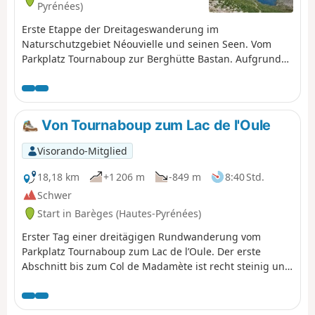
Pyrénées)
Erste Etappe der Dreitageswanderung im
Naturschutzgebiet Néouvielle und seinen Seen. Vom
Parkplatz Tournaboup zur Berghütte Bastan. Aufgrund
des Höhenunterschieds und der kurzen Distanz eine
recht anspruchsvolle Wanderung. Unter (6) kann man
sich die Etappe anhören und den Höhenunterschied
verringern. Siehe Praktische Informationen. Unter (7)
Von Tournaboup zum Lac de l'Oule
kann man die Etappe verkürzen und etwas
Höhenunterschied einsparen, indem man einen
Visorando-Mitglied
Südhangweg nimmt.
18,18 km
+1 206 m
-849 m
8:40 Std.
Schwer
Start in Barèges (Hautes-Pyrénées)
Erster Tag einer dreitägigen Rundwanderung vom
Parkplatz Tournaboup zum Lac de l’Oule. Der erste
Abschnitt bis zum Col de Madamète ist recht steinig und
erfordert gutes Schuhwerk, doch danach ist es ein
wahres Vergnügen, an den herrlichen Seen des
Néouvielle vorbeizukommen, zu denen unter anderem