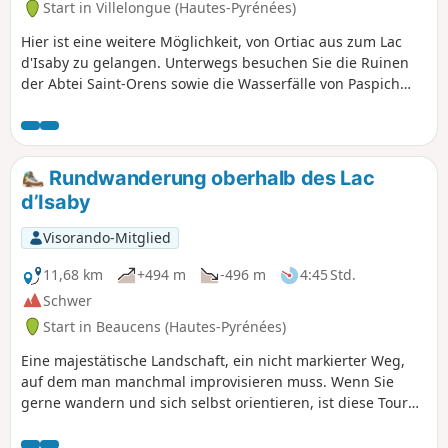
Start in Villelongue (Hautes-Pyrénées)
Hier ist eine weitere Möglichkeit, von Ortiac aus zum Lac
d'Isaby zu gelangen. Unterwegs besuchen Sie die Ruinen
der Abtei Saint-Orens sowie die Wasserfälle von Paspich
und Pradets, bevor Sie den Lac d'Isaby erreichen und zum
Aufstieg zur Cabane Picourlet aufsteigen.
Rundwanderung oberhalb des Lac
d’Isaby
Visorando-Mitglied
11,68 km
+494 m
-496 m
4:45 Std.
Schwer
Start in Beaucens (Hautes-Pyrénées)
Eine majestätische Landschaft, ein nicht markierter Weg,
auf dem man manchmal improvisieren muss. Wenn Sie
gerne wandern und sich selbst orientieren, ist diese Tour
genau das Richtige für Sie.Schwierige Passagen, nicht für
Familien mit Kindern zu empfehlen.Begeben Sie sich nicht