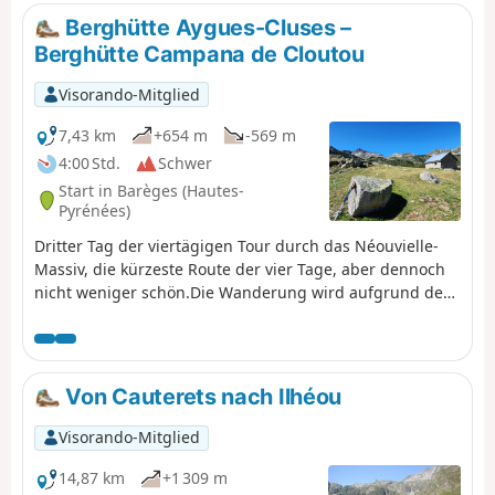
der Lac d’Aumar, der Lac d’Aubert und der Lac de l’Oule
Berghütte Aygues-Cluses –
gehören.
Berghütte Campana de Cloutou
Visorando-Mitglied
7,43 km
+654 m
-569 m
4:00 Std.
Schwer
Start in Barèges (Hautes-
Pyrénées)
Dritter Tag der viertägigen Tour durch das Néouvielle-
Massiv, die kürzeste Route der vier Tage, aber dennoch
nicht weniger schön.Die Wanderung wird aufgrund des
Aufstiegs zum Pic d'Aygues-Cluses (Grat T5) als schwierig
eingestuft. Siehe Varianten, wenn Sie den Gipfel
umgehen oder ihn in der anderen Richtung (weniger
kompliziert) besteigen möchten.
Von Cauterets nach Ilhéou
Visorando-Mitglied
14,87 km
+1 309 m