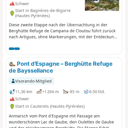
Schwer
Start in Bagnères-de-Bigorre
(Hautes-Pyrénées)
Diese zweite Etappe nach der Übernachtung in der
Berghütte Refuge de Campana de Cloutou führt zurück
nach Artigues, ohne Markierungen, mit der Entdeckung
des wenig bekannten Tals von Montarrouye.Dieser Tag
wird als schwierig eingestuft, da man sich gut
orientieren können muss.
Pont d'Espagne – Berghütte Refuge
de Bayssellance
Visorando-Mitglied
11,36 km
+1 264 m
-85 m
6:50 Std.
Schwer
Start in Cauterets (Hautes-Pyrénées)
Anmarsch vom Pont d'Espagne mit Passage am
wunderschönen Lac de Gaube, den Oulettes de Gaube
und der gleichnamigen Berghütte. Die Etappe führt