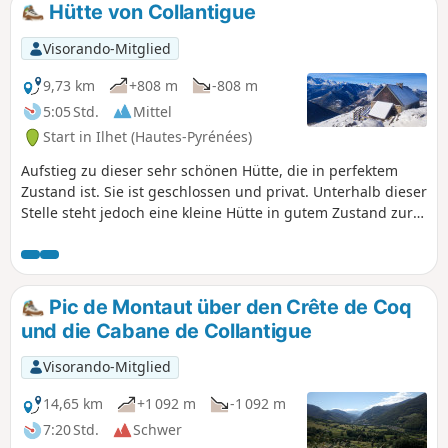
Hütte von Collantigue
Visorando-Mitglied
9,73 km
+808 m
-808 m
5:05 Std.
Mittel
Start in Ilhet (Hautes-Pyrénées)
Aufstieg zu dieser sehr schönen Hütte, die in perfektem
Zustand ist. Sie ist geschlossen und privat. Unterhalb dieser
Stelle steht jedoch eine kleine Hütte in gutem Zustand zur
Verfügung. Achtung: Die Wanderung verläuft teilweise
ohne Markierungen, daher ist Orientierungssinn
erforderlich.Diese Wanderung kann bei mittlerer
Schneelage unternommen werden. Allerdings ist dann ein
Pic de Montaut über den Crête de Coq
noch besserer Orientierungssinn erforderlich.
und die Cabane de Collantigue
Visorando-Mitglied
14,65 km
+1 092 m
-1 092 m
7:20 Std.
Schwer