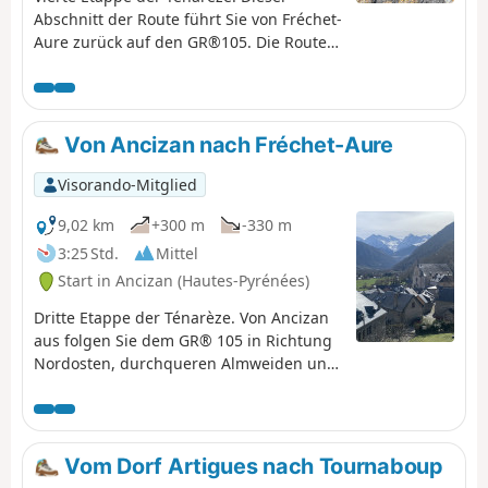
Abschnitt der Route führt Sie von Fréchet-
Aure zurück auf den GR®105. Die Route
führt weiter durch Camous, ein
malerisches Dorf mit einem historischen
Bergbau-Erbe. Anschließend nehmen Sie
einen Weg in Richtung Ilhet, der entlang
Von Ancizan nach Fréchet-Aure
der alten Eisenbahnstrecke verläuft,
einem industriellen Relikt, das der
Visorando-Mitglied
Wanderung einen Hauch von Nostalgie
verleiht. Die Wanderung führt weiter bis
9,02 km
+300 m
-330 m
nach Sarrancolin, dem Ziel dieser Etappe.
3:25 Std.
Mittel
Start in Ancizan (Hautes-Pyrénées)
Dritte Etappe der Ténarèze. Von Ancizan
aus folgen Sie dem GR® 105 in Richtung
Nordosten, durchqueren Almweiden und
Buchenwälder mit Blick auf den Pic du
Midi de Bigorre. Nach Cadéac führt der
Weg nach Arreau, der ehemaligen
Hauptstadt des Vallée d'Aure. Nehmen
Vom Dorf Artigues nach Tournaboup
Sie dann die alte (stillgelegte)