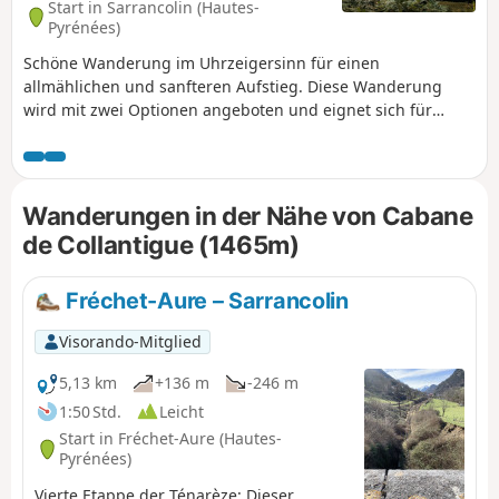
Start in Sarrancolin (Hautes-
Pyrénées)
Schöne Wanderung im Uhrzeigersinn für einen
allmählichen und sanfteren Aufstieg. Diese Wanderung
wird mit zwei Optionen angeboten und eignet sich für
verschiedene Schwierigkeitsgrade. Das Ziel ist es, sich in
der Hütte von Collantigue zu treffen, um gemeinsam zu
essen und sich auszuruhen.
Wanderungen in der Nähe von Cabane
de Collantigue (1465m)
Fréchet-Aure – Sarrancolin
Visorando-Mitglied
5,13 km
+136 m
-246 m
1:50 Std.
Leicht
Start in Fréchet-Aure (Hautes-
Pyrénées)
Vierte Etappe der Ténarèze: Dieser