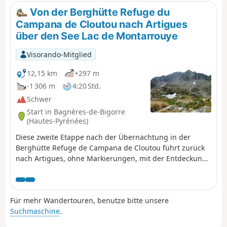
Nourde. Friedliche Strecke, die durch
Von der Berghütte Refuge du
mehrere kleine ländliche Dörfer führt, die
Campana de Cloutou nach Artigues
auf einer Ebene liegen, die sich ideal zum
über den See Lac de Montarrouye
Ausruhen der Herden vor dem Aufstieg in
die Sommerweiden eignet.
Visorando-Mitglied
12,15 km
+297 m
-1 306 m
4:20 Std.
Schwer
Start in Bagnères-de-Bigorre
(Hautes-Pyrénées)
Diese zweite Etappe nach der Übernachtung in der
Berghütte Refuge de Campana de Cloutou führt zurück
nach Artigues, ohne Markierungen, mit der Entdeckung
des wenig bekannten Tals von Montarrouye.Dieser Tag
wird als schwierig eingestuft, da man sich gut
orientieren können muss.
Für mehr Wandertouren, benutze bitte unsere
Suchmaschine
.