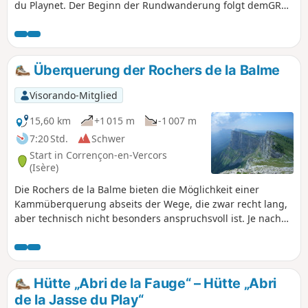
du Playnet. Der Beginn der Rundwanderung folgt demGR®
91 „Traversée du Vercors” bis zur Cabane de Carette, dann
können Sie auf dem nicht markierten und wenig
frequentierten Weg die wildere Seite dieser Region
entdecken.
Überquerung der Rochers de la Balme
Visorando-Mitglied
15,60 km
+1 015 m
-1 007 m
7:20 Std.
Schwer
Start in Corrençon-en-Vercors
(Isère)
Die Rochers de la Balme bieten die Möglichkeit einer
Kammüberquerung abseits der Wege, die zwar recht lang,
aber technisch nicht besonders anspruchsvoll ist. Je nach
gewähltem Zugang sind mehrere Kombinationen möglich.
Die vorliegende Rundwanderung umfasst die gesamte
Überquerung von der Tête des Chaudières bis zum Pas
Ernadant mit einem steilen Aufstieg (teilweise abseits der
Hütte „Abri de la Fauge“ – Hütte „Abri
Wege) über die Combe de Fer und einem eher klassischen
de la Jasse du Play“
Abstieg über die Cabanne de Carrette und denGR® 91.