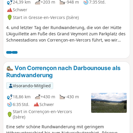
24,39 km
+203 m
-948 m
7:35 Std.
Schwer
Start in Gresse-en-Vercors (Isère)
4. und letzter Tag der Rundwanderung, die von der Hütte
L'Aiguillette am Fuße des Grand Veymont zum Parkplatz des
Schneestadions von Corrençon-en-Vercors führt, wo wir
zuvor ein Auto abgestellt haben.
Von Corrençon nach Darbounouse als
Rundwanderung
Visorando-Mitglied
18,86 km
+430 m
-430 m
6:35 Std.
Schwer
Start in Corrençon-en-Vercors
(Isère)
Eine sehr schöne Rundwanderung mit geringem
Höhenunterschied bis zum Naturschutzgebiet „Réserve