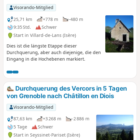
Visorando-Mitglied
25,71 km
+778 m
-480 m
9:35 Std.
Schwer
Start in Villard-de-Lans (Isère)
Dies ist die längste Etappe dieser
Durchquerung, aber auch diejenige, die den
Eingang in die Hochebenen markiert.
Durchquerung des Vercors in 5 Tagen
von Grenoble nach Châtillon en Diois
Visorando-Mitglied
87,63 km
+3 268 m
-2 886 m
5 Tage
Schwer
Start in Seyssinet-Pariset (Isère)