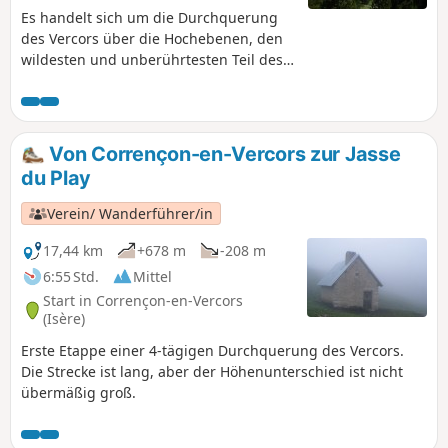
Es handelt sich um die Durchquerung
des Vercors über die Hochebenen, den
wildesten und unberührtesten Teil des
Vercors. Von Norden nach Süden durch
den Vercors: ca. 88 km Wanderung
inmitten grandioser Landschaften.
Übernachtungen im Zelt oder in den
Von Corrençon-en-Vercors zur Jasse
verschiedenen Schutzhütten entlang
du Play
desGR® stehen auf dem Programm.
Verein/ Wanderführer/in
17,44 km
+678 m
-208 m
6:55 Std.
Mittel
Start in Corrençon-en-Vercors
(Isère)
Erste Etappe einer 4-tägigen Durchquerung des Vercors.
Die Strecke ist lang, aber der Höhenunterschied ist nicht
übermäßig groß.