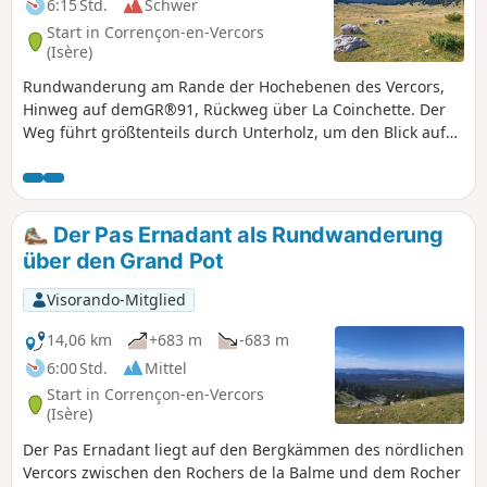
6:15 Std.
Schwer
Start in Corrençon-en-Vercors
(Isère)
Rundwanderung am Rande der Hochebenen des Vercors,
Hinweg auf demGR®91, Rückweg über La Coinchette. Der
Weg führt größtenteils durch Unterholz, um den Blick auf
die Bergkämme des Vercors von Darbounouse aus zu
entdecken. Der Rückweg ist teilweise abenteuerlich, dann
gelangen Sie über die Baraque Guillet, Les Auberges und
La Fleur du Roy zurück auf die Waldwege.
Der Pas Ernadant als Rundwanderung
über den Grand Pot
Visorando-Mitglied
14,06 km
+683 m
-683 m
6:00 Std.
Mittel
Start in Corrençon-en-Vercors
(Isère)
Der Pas Ernadant liegt auf den Bergkämmen des nördlichen
Vercors zwischen den Rochers de la Balme und dem Rocher