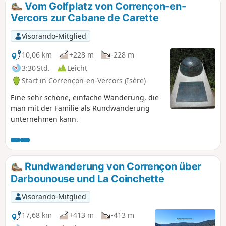
Vom Golfplatz von Corrençon-en-
Vercors zur Cabane de Carette
Visorando-Mitglied
10,06 km
+228 m
-228 m
3:30 Std.
Leicht
Start in Corrençon-en-Vercors (Isère)
Eine sehr schöne, einfache Wanderung, die
man mit der Familie als Rundwanderung
unternehmen kann.
Rundwanderung von Corrençon über
Darbounouse und La Coinchette
Visorando-Mitglied
17,68 km
+413 m
-413 m