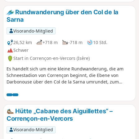
Rundwanderung über den Col de la
Sarna
Visorando-Mitglied
26,52 km
+718 m
-718 m
10 Std.
Schwer
Start in Corrençon-en-Vercors (Isère)
Es handelt sich um eine kleine Rundwanderung, die am
Schneestadion von Corrençon beginnt, die Ebene von
Darbonouse über den Col de la Sarna umrundet, zum
südlichen Ende der Ebene zurückführt und über denGR®
wieder nach Corrençonführt.
Hütte „Cabane des Aiguillettes“ –
Corrençon-en-Vercors
Visorando-Mitglied