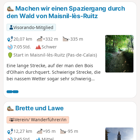
Glück haben, können Sie dort Gleitschirmflieger beim Start
Machen wir einen Spaziergang durch
beobachten (was zugegebenermaßen recht selten ist), und
den Wald von Maisnil-lès-Ruitz
warum kommen Sie nicht während der Mongolfiades, um
diese riesigen bunten Ballons vor Ihren Augen abheben zu
Visorando-Mitglied
sehen?
20,07 km
+332 m
-335 m
7:05 Std.
Schwer
Start in Maisnil-lès-Ruitz (Pas-de-Calais)
Eine lange Strecke, auf der man den Bois
d’Olhain durchquert. Schwierige Strecke, die
bei nassem Wetter sogar sehr schwierig
ist.Wie bei allen Strecken im Unterholz ist
die Beschreibung nicht ganz eindeutig,
daher empfehle ich die Nutzung der App.
Brette und Lawe
Verein/ Wanderführer/in
12,27 km
+95 m
-95 m
3:45 Std.
Mittel