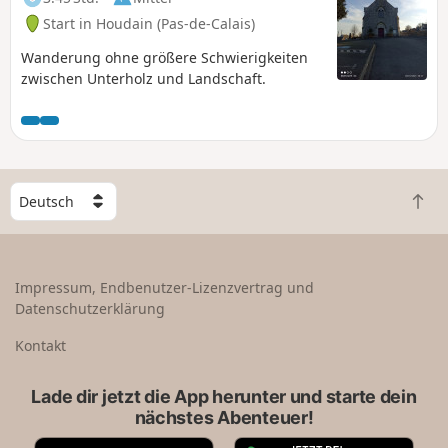
Start in Houdain (Pas-de-Calais)
Wanderung ohne größere Schwierigkeiten
zwischen Unterholz und Landschaft.
W
Z
ä
u
h
r
l
ü
e
Impressum, Endbenutzer-Lizenzvertrag und
c
e
Datenschutzerklärung
k
i
n
n
Kontakt
a
L
c
a
Lade dir jetzt die App herunter und starte dein
h
n
nächstes Abenteuer!
o
d
b
A
G