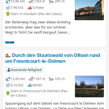
23,86 km
+293 m
-285 m
7:40 Std.
Schwer
Start in Houdain (Pas-de-Calais)
Der Reiterweg mag zwar etwas eintönig
erscheinen, aber was für ein schöner
Weg! Er führt Sie sanft bergauf, bevor
er wieder ins Tal hinabführt, um den
Mont de la Comté zu erklimmen. Am
Ende der Wanderung erwartet Sie die
Kirche.
Durch den Staatswald von Olhain rund
um Fresnicourt-le-Dolmen
Visorando-Mitglied
12,69 km
+187 m
-185 m
4:10 Std.
Mittel
Start in Fresnicourt-le-Dolmen (Pas-
de-Calais)
Spaziergang auf dem Gebiet von Fresnicourt le Dolmen Vom
Schloss Olhain zum Dolmen „La Table aux Fées” kommen Sie