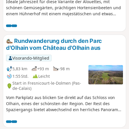
Ideale Jahreszeit für diese Variante der Alouettes, mit
schönen Gemüsegärten, prächtigen Hortensienbeeten und
einem Hühnerhof mit einem majestätischen und etwas
arroganten Truthahn.
Rundwanderung durch den Parc
d'Olhain vom Château d'Olhain aus
Visorando-Mitglied
5,83 km
+93 m
-98 m
1:55 Std.
Leicht
Start in Fresnicourt-le-Dolmen (Pas-
de-Calais)
Vom Parkplatz aus blicken Sie direkt auf das Schloss von
Olhain, eines der schönsten der Region. Der Rest des
Spaziergangs bietet abwechselnd ein herrliches Panorama
und kleine Pfade durch das (nicht allzu dichte) Unterholz,
bis Sie die „Esplanade“ des Parc d'Olhain erreichen. Dort
erwartet Sie ein außergewöhnlicher Ausblick. Wenn Sie