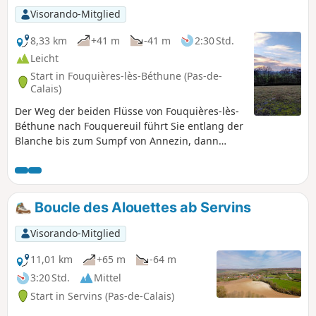
Punkt der Strecke, die Furt von Caucourt
Visorando-Mitglied
und ihre Mühle.
8,33 km
+41 m
-41 m
2:30 Std.
Leicht
Start in Fouquières-lès-Béthune (Pas-de-
Calais)
Der Weg der beiden Flüsse von Fouquières-lès-
Béthune nach Fouquereuil führt Sie entlang der
Blanche bis zum Sumpf von Annezin, dann
entlang der Lawe, bevor Sie über dem Wasser
unter einer Eisenbahnbrücke hindurchgehen!
Diese Rundwanderung führt Sie zur Halde von
Fouquereuil (Terril de la Cuisse Maraune), von
Boucle des Alouettes ab Servins
deren Gipfel aus Sie einen herrlichen 360°-
Panoramablick genießen können. Der Rückweg
Visorando-Mitglied
führt über Felder.
11,01 km
+65 m
-64 m
3:20 Std.
Mittel
Start in Servins (Pas-de-Calais)