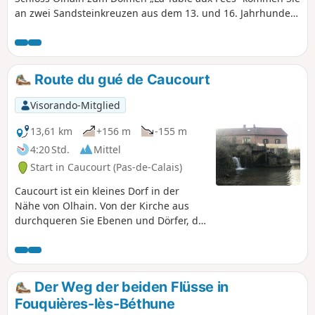
an zwei Sandsteinkreuzen aus dem 13. und 16. Jahrhundert
vorbei, dann durchqueren Sie den Weiler Verdrel und den
Staatswald von Olhain mit seinem Freizeitcenter und
kehren durch den Wald zurück. Herrliche Ausblicke auf die
Ebene und ihre Dörfer. Wählen Sie für diese Wanderung
Route du gué de Caucourt
möglichst trockenes Wetter, da die Wege bei Nässe
schwierig sein können.
Visorando-Mitglied
13,61 km
+156 m
-155 m
4:20 Std.
Mittel
Start in Caucourt (Pas-de-Calais)
Caucourt ist ein kleines Dorf in der
Nähe von Olhain. Von der Kirche aus
durchqueren Sie Ebenen und Dörfer, die
vor allem bei sonnigem Wetter sehr
reizvoll sind. Vermeiden Sie diese Tour
bei großer Hitze, da die Strecke nicht
sehr schattig ist; bei Regen oder Nebel
Der Weg der beiden Flüsse in
ist die Aussicht weniger schön! Am Ende
Fouquières-lès-Béthune
der Tour erreichen Sie den schönsten