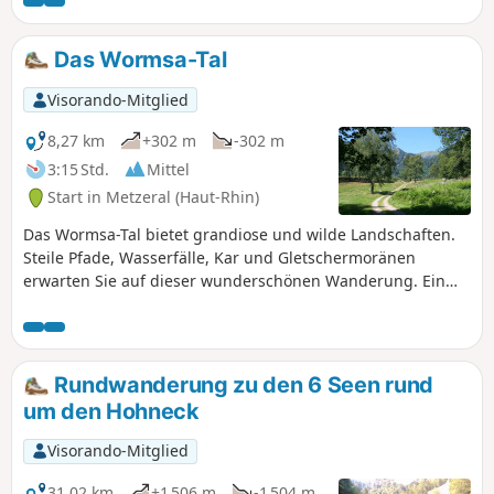
seiner Gloriette und weiter oben den Schiessrothried-See.
Dieser Abschnitt enthält einige technische Passagen, aber
die Belohnung wartet am Ende der Anstrengung. Der
Das Wormsa-Tal
Rückweg ist einfacher und führt über schattige und breite
Waldwege.
Visorando-Mitglied
8,27 km
+302 m
-302 m
3:15 Std.
Mittel
Start in Metzeral (Haut-Rhin)
Das Wormsa-Tal bietet grandiose und wilde Landschaften.
Steile Pfade, Wasserfälle, Kar und Gletschermoränen
erwarten Sie auf dieser wunderschönen Wanderung. Ein
Klassiker im Vogesenmassiv.
Rundwanderung zu den 6 Seen rund
um den Hohneck
Visorando-Mitglied
31,02 km
+1 506 m
-1 504 m