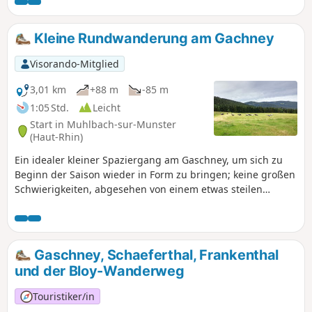
dieser Wanderung entdecken. Der Wanderweg „Sentier de
la Bloy“GR®®531zwischen (S/Z) und (1) ist gemäß einem
Präfekturbeschluss vom 18. Mai 2022 vom 1. November bis
Kleine Rundwanderung am Gachney
zum 30. April gesperrt.
Visorando-Mitglied
3,01 km
+88 m
-85 m
1:05 Std.
Leicht
Start in Muhlbach-sur-Munster
(Haut-Rhin)
Ein idealer kleiner Spaziergang am Gaschney, um sich zu
Beginn der Saison wieder in Form zu bringen; keine großen
Schwierigkeiten, abgesehen von einem etwas steilen
Aufstieg zwischen (2) und (3). Für Familien geeignet.
Gaschney, Schaeferthal, Frankenthal
und der Bloy-Wanderweg
Touristiker/in