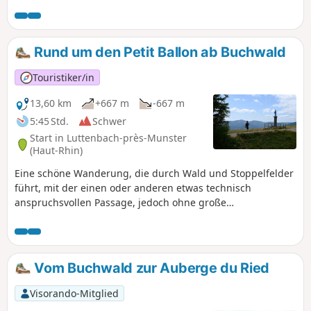
Hohnecks schmiegen.Von der Kerbholtz-Hütte aus, die dem
Kamm der Spitzköpfe gegenüberliegt, geht es hinunter in
die Ammelthaler Schlucht mit sehr technischen, aber
gesicherten Passagen, dann in die Wormspel-Schlucht, wo
Rund um den Petit Ballon ab Buchwald
man Gämsen beobachten kann. Der Rückweg führt über
den Hohneck, von wo aus man einen Panoramablick
Touristiker/in
genießt.
13,60 km
+667 m
-667 m
5:45 Std.
Schwer
Start in Luttenbach-près-Munster
(Haut-Rhin)
Eine schöne Wanderung, die durch Wald und Stoppelfelder
führt, mit der einen oder anderen etwas technisch
anspruchsvollen Passage, jedoch ohne große
Schwierigkeiten (man muss aufmerksam bleiben). Schöner
Ausblick auf die elsässische Ebene und den Kaiserstuhl,
weiter in Richtung Jura und Alpen. Diese Wanderung wird
zudem von Bergbauerngasthöfen gesäumt, die alle einen
Vom Buchwald zur Auberge du Ried
Besuch wert sind: Wassmatt, Buchwald, Kahlenwasen,
Hilsen, Strohberg. Aber man muss sich entscheiden...
Visorando-Mitglied