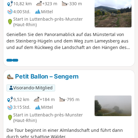
10,82 km
+323 m
-330 m
4:00 Std.
Mittel
Start in Luttenbach-près-Munster
(Haut-Rhin)
Genießen Sie den Panoramablick auf das Münstertal von
den Steinberg-Hügeln und dem Weg zum Lameysberg aus
und auf dem Rückweg die Landschaft an den Hängen des
Petit Ballon vom Aussichtspunkt des Herzog-Weges aus.
Petit Ballon – Sengern
Visorando-Mitglied
9,52 km
+184 m
-795 m
3:15 Std.
Mittel
Start in Luttenbach-près-Munster
(Haut-Rhin)
Die Tour beginnt in einer Almlandschaft und führt dann
durch sehr schattige Wälder.