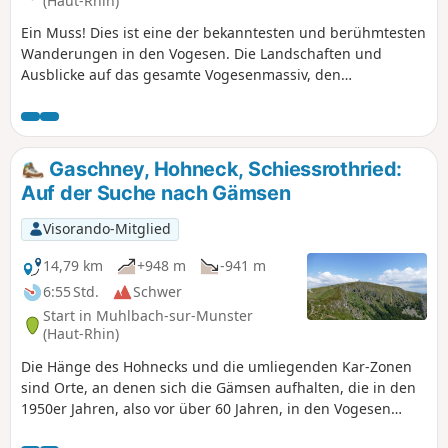
(Haut-Rhin)
Ein Muss! Dies ist eine der bekanntesten und berühmtesten
Wanderungen in den Vogesen. Die Landschaften und
Ausblicke auf das gesamte Vogesenmassiv, den
Schwarzwald und sogar die Alpen (bei klarem Wetter) sind
einfach wunderschön. Mit etwas Glück können Sie Gämsen
an den Hängen des Hohneck beobachten, vergessen Sie
also Ihr Fernglas nicht! ⚠️ Diese Route ist im Winter nicht
Gaschney, Hohneck, Schiessrothried:
begehbar. Die Strecke zwischen (4), (2) und (5) ist vom 1.
Auf der Suche nach Gämsen
November bis zum 30. April 2022 gesperrt
(Präfekturbeschluss vom 18. Mai 2022).
Visorando-Mitglied
14,79 km
+948 m
-941 m
6:55 Std.
Schwer
Start in Muhlbach-sur-Munster
(Haut-Rhin)
Die Hänge des Hohnecks und die umliegenden Kar-Zonen
sind Orte, an denen sich die Gämsen aufhalten, die in den
1950er Jahren, also vor über 60 Jahren, in den Vogesen
wieder angesiedelt wurden.Vielleicht können Sie sie auf