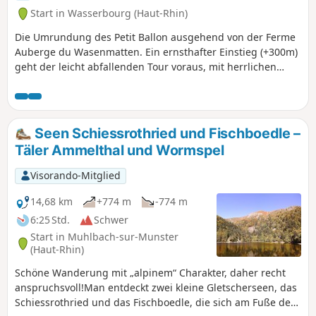
Start in Wasserbourg (Haut-Rhin)
Die Umrundung des Petit Ballon ausgehend von der Ferme
Auberge du Wasenmatten. Ein ernsthafter Einstieg (+300m)
geht der leicht abfallenden Tour voraus, mit herrlichen
Ausblicken auf die umliegenden Bergmassive - Vogesen,
Schwarzwald, Jura und für die Glücklichen auch die Alpen.
Seen Schiessrothried und Fischboedle –
Täler Ammelthal und Wormspel
Visorando-Mitglied
14,68 km
+774 m
-774 m
6:25 Std.
Schwer
Start in Muhlbach-sur-Munster
(Haut-Rhin)
Schöne Wanderung mit „alpinem“ Charakter, daher recht
anspruchsvoll!Man entdeckt zwei kleine Gletscherseen, das
Schiessrothried und das Fischboedle, die sich am Fuße des