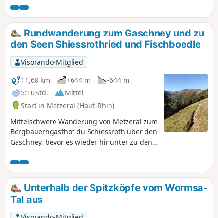
beeindruckende Combe du Wormspel,
dann zurück zum Ausgangspunkt am
anderen Ufer der Wormsa.
Rundwanderung zum Gaschney und zu
den Seen Shiessrothried und Fischboedle
Visorando-Mitglied
11,68 km
+644 m
-644 m
5:10 Std.
Mittel
Start in Metzeral (Haut-Rhin)
Mittelschwere Wanderung von Metzeral zum
Bergbauerngasthof du Schiessroth über den
Gaschney, bevor es wieder hinunter zu den
Seen Schiessrothried und Fischboedle geht.
In dieser Richtung vermeidet man einen
sehr steilen Aufstieg von diesen Seen zum
Bergbauerngasthof du Schiessroth.
Unterhalb der Spitzköpfe vom Wormsa-
Tal aus
Visorando-Mitglied