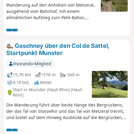
Wanderung auf den Anhöhen von Metzeral,
ausgehend vom Bahnhof, mit einem
allmählichen Aufstieg zum Petit-Ballon,
bevor Sie den Kamm des Steinberg und den
Grothkopf erreichen und über den Hang von
Brietenbach wieder zum Dorf
hinuntersteigen. Entlang der gesamten
Gaschney über den Col de Sattel,
Strecke genießen Sie schöne Ausblicke auf
Startpunkt Munster
die umliegenden Hügel oder die Dörfer im
Tal.
Visorando-Mitglied
15,76 km
+578 m
-569 m
6:10 Std.
Mittel
Start in Munster (Haut-Rhin) (Haut-
Rhin)
Die Wanderung führt über beide Hänge des Bergrückens,
der das Tal von Stosswhir und das Tal von Metzeral trennt,
und bietet auf dem Hinweg Ausblicke auf die Bergrücken,
den Col de la Schlucht und die Trois Fours und auf dem
Rückweg auf das Massiv des Petit Ballon und das