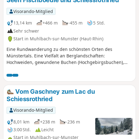
Seen Fischboedle und Schiessrothried
Visorando-Mitglied
13,14 km
+466 m
-455 m
5 Std.
Sehr schwer
Start in Muhlbach-sur-Munster (Haut-Rhin)
Eine Rundwanderung zu den schönsten Orten des
Münstertals. Eine Vielfalt an Berglandschaften:
Hochweiden, gewundene Buchen (Hochgebirgsbuchen),
Kare und -seen, Geröllfelder, Klettersteige, Geröllhalden,
Gletschertäler: ein ganzes Konzentrat der Vogesen in einer
Wanderung. Ein Muss. Diese Route wird aufgrund des
Abschnitts vom (10) bis zum (13) als sehr schwierig
Vom Gaschney zum Lac du
eingestuft. Sie ist absolut nicht geeignet für Anfänger,
Schiessrothried
Kinder, Gelegenheitswanderer oder Personen, die Hunde
mitführen.(!) Siehe auch praktische Informationen zu einer
Visorando-Mitglied
offensichtlich gesperrten Passage.
8,01 km
+238 m
-236 m
3:00 Std.
Leicht
Start in Muhlbach-sur-Munster