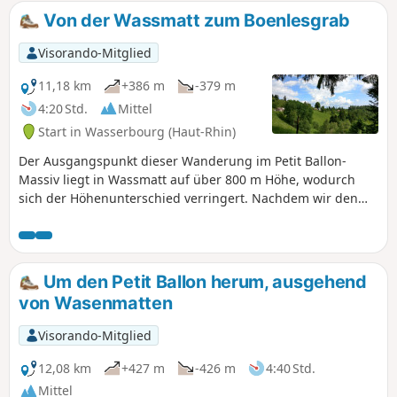
des Petit Hohneck), und der Abstieg vom Schaefferthal zum
Von der Wassmatt zum Boenlesgrab
Gaschney sehr felsig ist.Mit etwas Glück begegnen Sie
einigen Gämsen, die auf den Almen grasen. ⚠️ Diese
Visorando-Mitglied
Wanderung ist im Winter nicht möglich. Hier finden Sie die
gesperrten markierten Wanderwege.
11,18 km
+386 m
-379 m
4:20 Std.
Mittel
Start in Wasserbourg (Haut-Rhin)
Der Ausgangspunkt dieser Wanderung im Petit Ballon-
Massiv liegt in Wassmatt auf über 800 m Höhe, wodurch
sich der Höhenunterschied verringert. Nachdem wir den
Buchwald mit seinen jahrhundertealten Buchen und
seinem Panoramablick auf das Tal von Wasserburg, die
elsässische Ebene und den Schwarzwald erreicht haben,
führt uns die Route zu den Gipfeln, um dann durch den
Um den Petit Ballon herum, ausgehend
Wald nach Boenlesgrab hinabzusteigen. Der Rückweg ist
von Wasenmatten
ruhiger und führt über Dreischoepf und Hanspen, bevor
wir wieder Wassmatt erreichen.
Visorando-Mitglied
12,08 km
+427 m
-426 m
4:40 Std.
Mittel