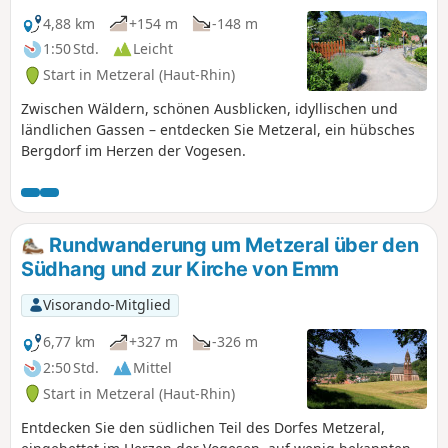
4,88 km
+154 m
-148 m
1:50 Std.
Leicht
Start in Metzeral (Haut-Rhin)
Zwischen Wäldern, schönen Ausblicken, idyllischen und
ländlichen Gassen – entdecken Sie Metzeral, ein hübsches
Bergdorf im Herzen der Vogesen.
Rundwanderung um Metzeral über den
Südhang und zur Kirche von Emm
Visorando-Mitglied
6,77 km
+327 m
-326 m
2:50 Std.
Mittel
Start in Metzeral (Haut-Rhin)
Entdecken Sie den südlichen Teil des Dorfes Metzeral,