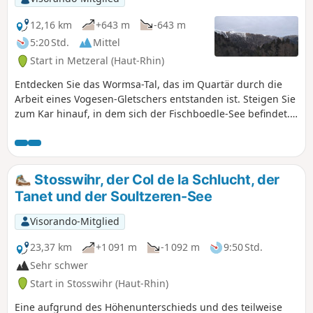
12,16 km
+643 m
-643 m
5:20 Std.
Mittel
Start in Metzeral (Haut-Rhin)
Entdecken Sie das Wormsa-Tal, das im Quartär durch die
Arbeit eines Vogesen-Gletschers entstanden ist. Steigen Sie
zum Kar hinauf, in dem sich der Fischboedle-See befindet.
Von dort aus erreichen Sie schnell den zweiten See, den
Schiessrothried-See, am Fuße des Hohneck. Der etwas
technischere Rückweg führt unterhalb des Endgrats der
Spitzköpfe und seinem Granitgeröllfeld entlang. Der letzte
Stosswihr, der Col de la Schlucht, der
Abstieg führt Sie zu den Ruinen der alten Seilbahn aus dem
Tanet und der Soultzeren-See
Ersten Weltkrieg.Die Route ist von April bis November zu
bevorzugen.
Visorando-Mitglied
23,37 km
+1 091 m
-1 092 m
9:50 Std.
Sehr schwer
Start in Stosswihr (Haut-Rhin)
Eine aufgrund des Höhenunterschieds und des teilweise