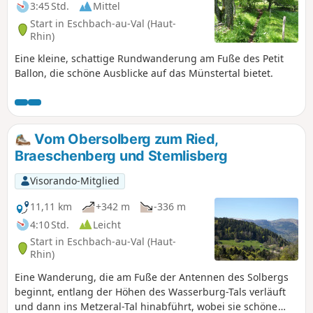
3:45 Std.
Mittel
Start in Eschbach-au-Val (Haut-
Rhin)
Eine kleine, schattige Rundwanderung am Fuße des Petit
Ballon, die schöne Ausblicke auf das Münstertal bietet.
Vom Obersolberg zum Ried,
Braeschenberg und Stemlisberg
Visorando-Mitglied
11,11 km
+342 m
-336 m
4:10 Std.
Leicht
Start in Eschbach-au-Val (Haut-
Rhin)
Eine Wanderung, die am Fuße der Antennen des Solbergs
beginnt, entlang der Höhen des Wasserburg-Tals verläuft
und dann ins Metzeral-Tal hinabführt, wobei sie schöne