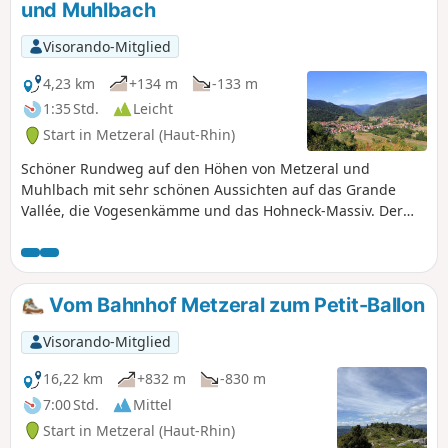
und Muhlbach
Visorando-Mitglied
4,23 km
+134 m
-133 m
1:35 Std.
Leicht
Start in Metzeral (Haut-Rhin)
Schöner Rundweg auf den Höhen von Metzeral und
Muhlbach mit sehr schönen Aussichten auf das Grande
Vallée, die Vogesenkämme und das Hohneck-Massiv. Der
Aussichtspunkt Kuhfeil bietet einen atemberaubenden Blick
auf Metzeral. Es ist auch ein Ort der Erinnerung. Während
der Schlacht von Metzeral im Jahr 1915 fanden hier
erbitterte Kämpfe statt.
Vom Bahnhof Metzeral zum Petit-Ballon
Visorando-Mitglied
16,22 km
+832 m
-830 m
7:00 Std.
Mittel
Start in Metzeral (Haut-Rhin)