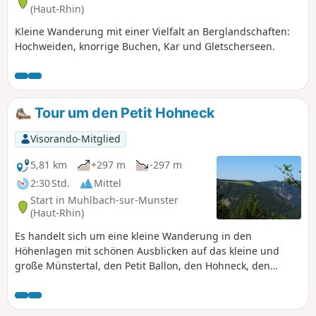
(Haut-Rhin)
Kleine Wanderung mit einer Vielfalt an Berglandschaften:
Hochweiden, knorrige Buchen, Kar und Gletscherseen.
Tour um den Petit Hohneck
Visorando-Mitglied
5,81 km
+297 m
-297 m
2:30 Std.
Mittel
Start in Muhlbach-sur-Munster
(Haut-Rhin)
Es handelt sich um eine kleine Wanderung in den
Höhenlagen mit schönen Ausblicken auf das kleine und
große Münstertal, den Petit Ballon, den Hohneck, den
Frankenthal, die Schlucht und die Trois Fours.Sie erfordert
gutes Schuhwerk, da man einige Passagen überqueren
muss, an denen man über Felsen klettern muss (Nordseite