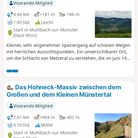
Visorando-Mitglied
4,46 km
+181 m
-186 m
1:45 Std.
Leicht
Start in Muhlbach-sur-Munster
(Haut-Rhin)
Kleiner, sehr angenehmer Spaziergang auf schönen Wegen
mit herrlichen Aussichtspunkten. Ein unverzichtbarer Ort,
um die Schlacht von Metzeral zu verstehen, die im Juni 1915
tobte; Informationsschilder sind vorhanden.
Das Hohneck-Massiv zwischen dem
Großen und dem Kleinen Münstertal
Visorando-Mitglied
7,01 km
+404 m
-402 m
3:10 Std.
Mittel
Start in Muhlbach-sur-Munster