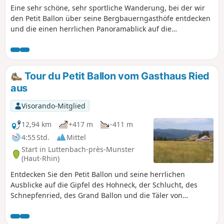
Eine sehr schöne, sehr sportliche Wanderung, bei der wir
den Petit Ballon über seine Bergbauerngasthöfe entdecken
und die einen herrlichen Panoramablick auf die
umliegenden Vogesen-Gipfel Hohneck, Schlucht,
Schnepfenried, Grand Ballon und die Täler von Metzeral,
Guebwiller, Linthal, Wasserbourg bietet, ganz zu schweigen
vom Schwarzwald und den Schweizer Alpen bei schönem
Tour du Petit Ballon vom Gasthaus Ried
Wetter.
aus
Visorando-Mitglied
12,94 km
+417 m
-411 m
4:55 Std.
Mittel
Start in Luttenbach-près-Munster
(Haut-Rhin)
Entdecken Sie den Petit Ballon und seine herrlichen
Ausblicke auf die Gipfel des Hohneck, der Schlucht, des
Schnepfenried, des Grand Ballon und die Täler von
Metzeral, Linthal und Wasserbourg, ohne bei schönem
Wetter das Schwarzwaldmassiv und die Schweizer Alpen zu