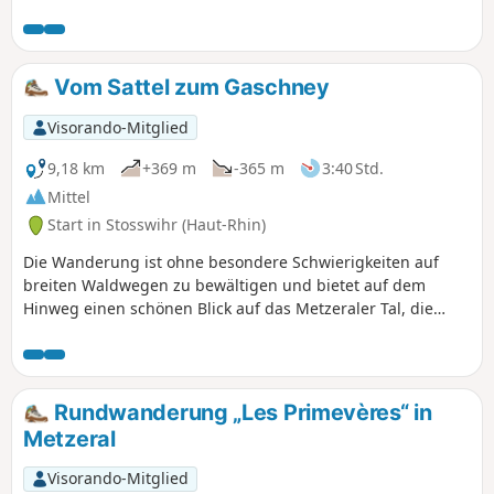
Vom Sattel zum Gaschney
Visorando-Mitglied
9,18 km
+369 m
-365 m
3:40 Std.
Mittel
Start in Stosswihr (Haut-Rhin)
Die Wanderung ist ohne besondere Schwierigkeiten auf
breiten Waldwegen zu bewältigen und bietet auf dem
Hinweg einen schönen Blick auf das Metzeraler Tal, die
elsässische Ebene und den Schwarzwald in der Ferne. Auf
dem Rückweg können Sie den Col de la Schlucht und die
Bergkämme bewundern. Die Wanderung kann mit einem
Zwischenstopp im Restaurant Schallern oder im
Rundwanderung „Les Primevères“ in
Bergbauerngasthof Gaschney abgerundet werden.
Metzeral
Visorando-Mitglied