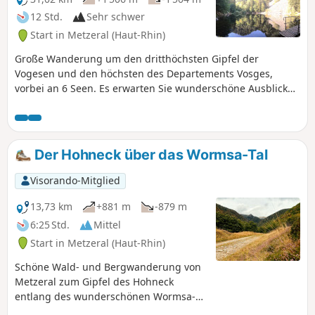
12 Std.
Sehr schwer
Start in Metzeral (Haut-Rhin)
Große Wanderung um den dritthöchsten Gipfel der
Vogesen und den höchsten des Departements Vosges,
vorbei an 6 Seen. Es erwarten Sie wunderschöne Ausblicke
und alle Arten von Gelände (Wege, Straßen, Pfade, Wald,
Lichtungen, Almen ...). Sehr schwierige Wanderung, die nur
für ergehene Wanderer geeignet ist (Länge, Dauer und
großer Höhenunterschied). Nicht im Winter unternehmen,
Der Hohneck über das Wormsa-Tal
sondern lieber im späten Frühjahr, Sommer und frühen
Herbst.
Visorando-Mitglied
13,73 km
+881 m
-879 m
6:25 Std.
Mittel
Start in Metzeral (Haut-Rhin)
Schöne Wald- und Bergwanderung von
Metzeral zum Gipfel des Hohneck
entlang des wunderschönen Wormsa-
Tals, am Ufer zweier Seen und durch die