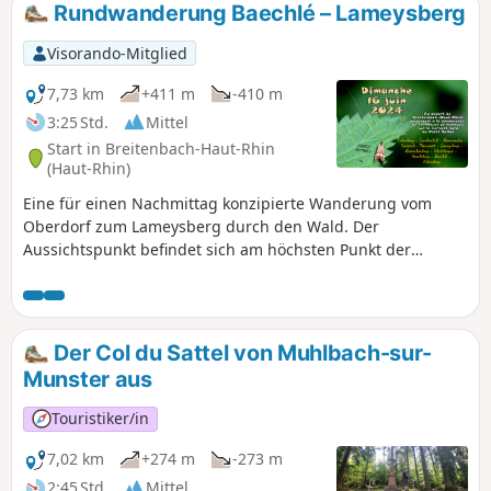
Rundwanderung Baechlé – Lameysberg
Visorando-Mitglied
7,73 km
+411 m
-410 m
3:25 Std.
Mittel
Start in Breitenbach-Haut-Rhin
(Haut-Rhin)
Eine für einen Nachmittag konzipierte Wanderung vom
Oberdorf zum Lameysberg durch den Wald. Der
Aussichtspunkt befindet sich am höchsten Punkt der
Wanderung. Der Rückweg führt ebenfalls durch das
Unterholz, mit der Möglichkeit, sich im Bergbauerngasthof
Christlesgut zu stärken.
Der Col du Sattel von Muhlbach-sur-
Munster aus
Touristiker/in
7,02 km
+274 m
-273 m
2:45 Std.
Mittel