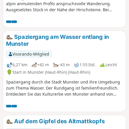
alpin anmutenden Profils anspruchsvolle Wanderung.
Ausgesetztes Stück in der Nähe der Hirschsteine. Bei
Regenwetter nicht begeben. Die Route bietet herrliche
Ausblicke auf Moore und Seen und vielleicht sogar Gämse,
wenn der Wanderer sich unauffällig verhält (in der
Umgebung der Hirschsteine und in den Felsen auf den
Spaziergang am Wasser entlang in
Graten). In der vorgeschlagenen Richtung verlaufen alle
Munster
Aufstiege im Schatten. Auf den Gratpassagen oder
Abstiegen entdecken Sie einen Teil der „Must-Sees“ der
Visorando-Mitglied
Hochvogesen!
6,27 km
+42 m
-43 m
1:55 Std.
Leicht
Start in Munster (Haut-Rhin) (Haut-Rhin)
Spaziergang durch die Stadt Munster und ihre Umgebung
zum Thema Wasser. Der Rundgang ist familienfreundlich.
Entdecken Sie das Kulturerbe von Munster anhand von
etwa zwanzig spielerischen und lehrreichen Tafeln, die
entlang der Strecke aufgestellt sind. Verweilen Sie
insbesondere bei den alten Waschhäusern. Der
Spaziergang bietet zudem die Gelegenheit, die noch in
Auf dem Gipfel des Altmattkopfs
Betrieb befindlichen Wasserkraftwerke zu sehen.