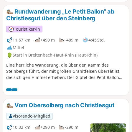
Schnepfenried. Zahlreiche Ruinen aus dem Ersten
Weltkrieg säumen beide Hänge dieses Bergrückens, der die
Rundwanderung „Le Petit Ballon“ ab
Demarkationslinie zwischen den französischen und
Christlesgut über den Steinberg
deutschen Truppen bildete. Achttausendfünfhundert
Männer starben an diesen Hängen.
Touristiker/in
11,67 km
+490 m
-489 m
4:45 Std.
Mittel
Start in Breitenbach-Haut-Rhin (Haut-Rhin)
Eine herrliche Wanderung, die über den Kamm des
Steinbergs führt, der mit großen Granitfelsen übersät ist,
die sich gen Himmel erheben. Der Gipfel des Petit Ballon
bietet einen schönen Blick auf den Vogesen-Kamm. Der
Steinberg gilt als energetischer Kraftort der Hochvogesen.
Diese Wanderung ist zudem ohne besondere
Schwierigkeiten, auch wenn sie einige ordentliche
Vom Obersolberg nach Christlesgut
Aufstiege beinhaltet.
Visorando-Mitglied
10,32 km
+290 m
-290 m