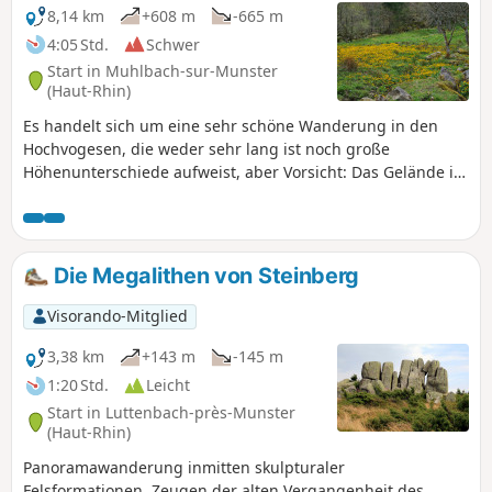
8,14 km
+608 m
-665 m
4:05 Std.
Schwer
Start in Muhlbach-sur-Munster
(Haut-Rhin)
Es handelt sich um eine sehr schöne Wanderung in den
Hochvogesen, die weder sehr lang ist noch große
Höhenunterschiede aufweist, aber Vorsicht: Das Gelände ist
stellenweise steil, und man sollte diese Route am Ende des
Winters (außer mit geeigneter Ausrüstung) und bei
Regenwetter meiden. Die Wanderung führt Sie ins
Schaeferthal und ins Frankenthal, wo Sie im Frühjahr
Die Megalithen von Steinberg
Sumpfdotterblumen und Narzissen sehen werden, die den
Boden bedecken, und später Martagon-Lilien...
Visorando-Mitglied
3,38 km
+143 m
-145 m
1:20 Std.
Leicht
Start in Luttenbach-près-Munster
(Haut-Rhin)
Panoramawanderung inmitten skulpturaler
Felsformationen, Zeugen der alten Vergangenheit des