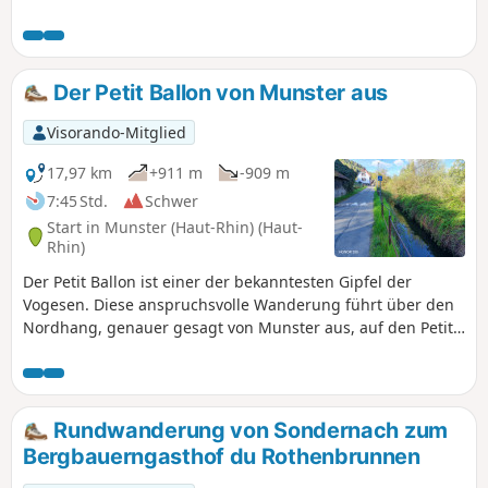
Ausblicke auf die Bergrücken bietet. Entlang der Route trifft
man auf einige Überreste von Bauwerken aus dem Ersten
und Zweiten Weltkrieg.
Der Petit Ballon von Munster aus
Visorando-Mitglied
17,97 km
+911 m
-909 m
7:45 Std.
Schwer
Start in Munster (Haut-Rhin) (Haut-
Rhin)
Der Petit Ballon ist einer der bekanntesten Gipfel der
Vogesen. Diese anspruchsvolle Wanderung führt über den
Nordhang, genauer gesagt von Munster aus, auf den Petit
Ballon. Sie gliedert sich in zwei Abschnitte, die jeweils 8 km
lang sind. Im ersten Abschnitt werden zwischen Munster
und dem Gipfel mehr als 800 Höhenmeter überwunden, im
zweiten Abschnitt geht es wieder hinunter. Von dort oben
Rundwanderung von Sondernach zum
hat man einen herrlichen Blick auf die höchsten Gipfel der
Bergbauerngasthof du Rothenbrunnen
Vogesen sowie auf die Täler von Munster und Florival. Zu
beachten ist auch, dass der Abstieg stärker durch den Wald