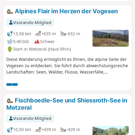
vergessen.
Alpines Flair im Herzen der Vogesen
Visorando-Mitglied
13,58 km
+635 m
-632 m
5:40 Std.
Schwer
Start in Metzeral (Haut-Rhin)
Diese Wanderung ermöglicht es Ihnen, die alpine Seite der
Vogesen zu entdecken. Sie führt durch abwechslungsreiche
Landschaften: Seen, Wälder, Flüsse, Wasserfälle,
Lichtungen, Felsen und entlang des Baches Wormsa.
Achtung: Eine Passage kann beeindruckend und
schwindelerregend sein, da sie an einer Bergflanke durch
ein felsiges Gebiet führt, das teilweise aus Kies und
Fischboedle-See und Shiessroth-See in
teilweise aus Fels besteht (Handläufe in gutem Zustand
Metzeral
vorhanden). Bei feuchtem Wetter zu vermeiden.
Visorando-Mitglied
10,50 km
+439 m
-439 m