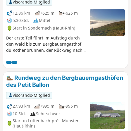
Visorando-Mitglied
führt als der Aufstieg.
12,86 km
+625 m
-625 m
5:30 Std.
Mittel
Start in Sondernach (Haut-Rhin)
Der erste Teil führt im Aufstieg durch
den Wald bis zum Bergbauerngasthof
du Rothenbrunnen, der Rückweg nach
Sondernach bietet ein bemerkenswertes
Panorama vom Schnepfenried bis zum
Hohneck-Massiv.
Rundweg zu den Bergbauerngasthöfen
des Petit Ballon
Visorando-Mitglied
27,93 km
+995 m
-995 m
10 Std.
Sehr schwer
Start in Luttenbach-près-Munster
(Haut-Rhin)