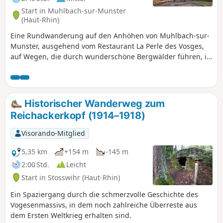
Start in Muhlbach-sur-Munster
(Haut-Rhin)
Eine Rundwanderung auf den Anhöhen von Muhlbach-sur-
Munster, ausgehend vom Restaurant La Perle des Vosges,
auf Wegen, die durch wunderschöne Bergwälder führen, in
Richtung Col du Sattel und zur ehemaligen Frontlinie des
Ersten Weltkriegs.
Historischer Wanderweg zum
Reichackerkopf (1914–1918)
Visorando-Mitglied
5,35 km
+154 m
-145 m
2:00 Std.
Leicht
Start in Stosswihr (Haut-Rhin)
Ein Spaziergang durch die schmerzvolle Geschichte des
Vogesenmassivs, in dem noch zahlreiche Überreste aus
dem Ersten Weltkrieg erhalten sind.