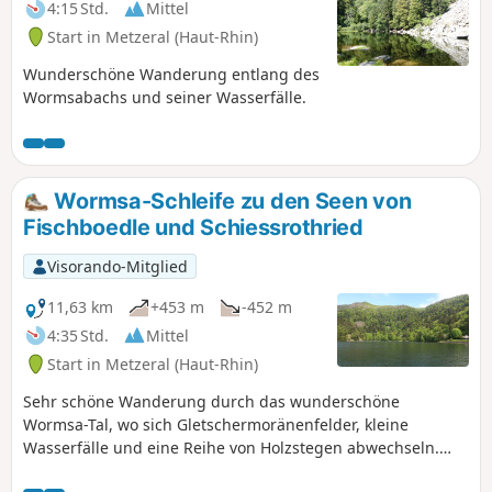
4:15 Std.
Mittel
Start in Metzeral (Haut-Rhin)
Wunderschöne Wanderung entlang des
Wormsabachs und seiner Wasserfälle.
Wormsa-Schleife zu den Seen von
Fischboedle und Schiessrothried
Visorando-Mitglied
11,63 km
+453 m
-452 m
4:35 Std.
Mittel
Start in Metzeral (Haut-Rhin)
Sehr schöne Wanderung durch das wunderschöne
Wormsa-Tal, wo sich Gletschermoränenfelder, kleine
Wasserfälle und eine Reihe von Holzstegen abwechseln.
Man erreicht den hübschen kleinen Fischboedle-See mit