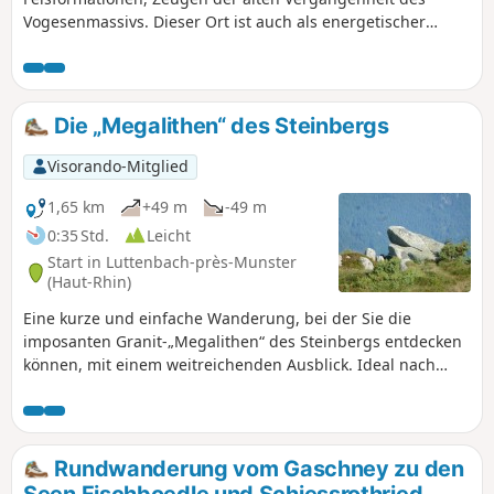
Vogesenmassivs. Dieser Ort ist auch als energetischer
Kraftort im Elsass bekannt!
Die „Megalithen“ des Steinbergs
Visorando-Mitglied
1,65 km
+49 m
-49 m
0:35 Std.
Leicht
Start in Luttenbach-près-Munster
(Haut-Rhin)
Eine kurze und einfache Wanderung, bei der Sie die
imposanten Granit-„Megalithen“ des Steinbergs entdecken
können, mit einem weitreichenden Ausblick. Ideal nach
einem Essen in einem der Bergbauerngasthöfe in der Nähe
des Petit Ballon.
Rundwanderung vom Gaschney zu den