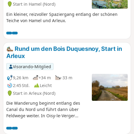
Start in Hamel (Nord)
Ein kleiner, reizvoller Spaziergang entlang der schönen
Teiche von Hamel und Arleux.
Rund um den Bois Duquesnoy, Start in
Arleux
Visorando-Mitglied
9,26 km
+34 m
-33 m
2:45 Std.
Leicht
Start in Arleux (Nord)
Die Wanderung beginnt entlang des
Canal du Nord und führt dann über
Feldwege weiter. In Oisy-le-Verger
angekommen, wird man direkt von den
Pferden des Reitzentrums begrüßt.