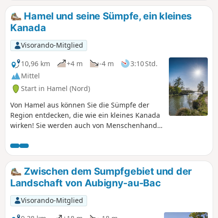
Dann schlängeln Sie sich durch die
Landschaft und gelangen zum Bois
Hamel und seine Sümpfe, ein kleines
Duquesnoy. Da ich mit meinem Hund
Kanada
nicht den kommunalen Wanderweg
nehmen kann, biege ich vorher ab und
Visorando-Mitglied
folge einer kleinen, ruhigen und grünen
Landstraße. Zum Schluss geht es wieder
10,96 km
+4 m
-4 m
3:10 Std.
am Kanal entlang zurück zum Parkplatz.
Mittel
Viel Spaß beim Wandern!
Start in Hamel (Nord)
Von Hamel aus können Sie die Sümpfe der
Region entdecken, die wie ein kleines Kanada
wirken! Sie werden auch von Menschenhand
geschaffene Bauwerke wie die Église de
l'Écluse, ein Hausboot mit ungewöhnlicher
Nutzung, den Canal du Nord mit der Schleuse
von Palluel und Wanderwege inmitten der
Zwischen dem Sumpfgebiet und der
Natur entdecken.
Landschaft von Aubigny-au-Bac
Visorando-Mitglied