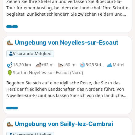
Ziehen Sie Ihre Stiefel an und verlassen Sie Ribécourt-la-
Tour für einen Ausflug, bei dem die Landschaft Ihre Schritte
begleitet. Zunächst schlendern Sie zwischen Feldern und
Hecken hindurch bis nach Villers-Plouich, einem idyllischen
Ort, wo Mohnblumen am Wegesrand tanzen. Weiter geht es
nach Beaucamps, einem charmanten Dorf, wo sich die
Sanftheit der Wiesen mit dem leisen Rauschen der Bäche
Umgebung von Noyelles-sur-Escaut
verbindet. Schließlich erreichen Sie Flesquières, das auf
einem Hügel liegt, und lassen sich vom Panorama über die
Visorando-Mitglied
Picardie überraschen. Zwischen ländlichem Kulturerbe und
beruhigenden Landschaften verspricht diese
18,20 km
+62 m
-60 m
5:25 Std.
Mittel
Rundwanderung einen echten Hauch frischer Luft.
Start in Noyelles-sur-Escaut (Nord)
Begeben Sie sich auf eine idyllische Reise, die Sie in das
Herz der friedlichen Landschaften des Nordens führt. Von
Noyelles-sur-Escaut aus lassen Sie sich von den ländlichen
Wegen nach Marcoing und Masnières führen, zwei Dörfern
voller Charme und Geschichte. Diese Route ist sowohl sanft
als auch erholsam und bietet eine echte Auszeit voller
Ruhe, ideal für Liebhaber von Wanderungen oder
Umgebung von Sailly-lez-Cambrai
Radtouren auf der Suche nach Natur und Authentizität.
Zwischen Flüssen, kleinen Wäldern und offenen Feldern
Visorando-Mitglied