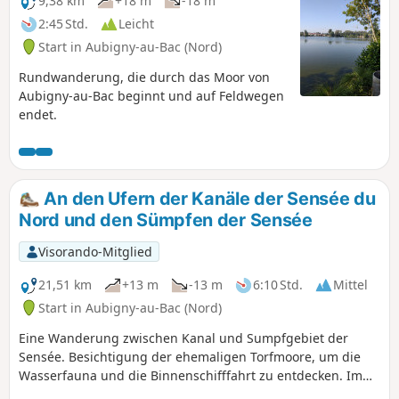
9,38 km
+18 m
-18 m
2:45 Std.
Leicht
Start in Aubigny-au-Bac (Nord)
Rundwanderung, die durch das Moor von
Aubigny-au-Bac beginnt und auf Feldwegen
endet.
An den Ufern der Kanäle der Sensée du
Nord und den Sümpfen der Sensée
Visorando-Mitglied
21,51 km
+13 m
-13 m
6:10 Std.
Mittel
Start in Aubigny-au-Bac (Nord)
Eine Wanderung zwischen Kanal und Sumpfgebiet der
Sensée. Besichtigung der ehemaligen Torfmoore, um die
Wasserfauna und die Binnenschifffahrt zu entdecken. Im
Laufe der Wanderung passieren Sie die Schleuse von