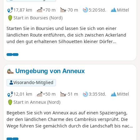
17,87 km
+70 m
-70 m
5:20 Std.
Mittel
Start in Boursies (Nord)
Starten Sie in Boursies und lassen Sie sich von einer
ländlichen Route entführen, die sich zwischen Ackerland
und den gut erhaltenen Silhouetten kleiner Dörfer
schlängelt. Auf dem Weg nach Mœuvres, Demicourt,
Doignies und Louverval offenbart jede Etappe ein neues
Bild: friedliche Gassen, Kirchtürme am Horizont, Felder
soweit das Auge reicht und Hecken, die im Wind rascheln.
Umgebung von Anneux
Diese Route, die sich ideal zum Wandern oder Radgehen
eignet, lädt dazu ein, die sanften Landschaften und die
Visorando-Mitglied
Ruhe der weniger frequentierten Wege zu genießen. Es ist
eine Reise im langsamen Tempo, bei der man sich von den
12,01 km
+50 m
-51 m
3:35 Std.
Mittel
einfachen und authentischen Details überraschen lässt, die
Start in Anneux (Nord)
den Charme des Cambrésis ausmachen.
Begeben Sie sich von Anneux aus auf einen Spaziergang,
der den ländlichen Charme des Cambrésis versprüht. Die
Wege führen Sie gemächlich durch die Landschaft bis nach
Cantaing-sur-Escaut, wo man an jeder Straßenecke auf
Geschichte stößt, und dann weiter nach Fontaine-Notre-