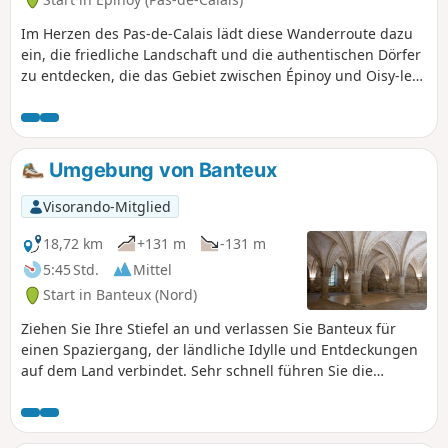
Im Herzen des Pas-de-Calais lädt diese Wanderroute dazu
ein, die friedliche Landschaft und die authentischen Dörfer
zu entdecken, die das Gebiet zwischen Épinoy und Oisy-le-
Verger prägen. Von Épinoy, einem charmanten Dorf mit
ländlichem Flair, aus durchqueren Sie Cauchy-Lestrée und
Sauchy-Cauchy, zwei Dörfer, die von Geschichte und
Lebensfreude geprägt sind. Der Weg schlängelt sich
Umgebung von Banteux
zwischen offenen Feldern, ruhigen kleinen Straßen und
idyllischen Landschaften und bietet eine ideale Auszeit für
Visorando-Mitglied
Liebhaber der Natur und des lokalen Kulturerbes. Das
Erreichen von Oisy-le-Verger mit seinen typischen Häusern
18,72 km
+131 m
-131 m
und seiner einladenden Atmosphäre rundet diese
5:45 Std.
Mittel
Wanderung ab. Eine für alle zugängliche Route, perfekt, um
Start in Banteux (Nord)
neue Energie zu tanken und die verborgenen Schätze
unserer Region wiederzuentdecken.
Ziehen Sie Ihre Stiefel an und verlassen Sie Banteux für
einen Spaziergang, der ländliche Idylle und Entdeckungen
auf dem Land verbindet. Sehr schnell führen Sie die
Hohlwege nach Vaucelles, einer Oase aus Wiesen mit
Apfelbäumen und grünen Hecken, wo Sie der Gesang der
Vögel begleitet. Weiter geht es nach Bantouzelle, einem