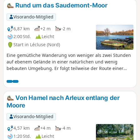
Dorf mit diskretem Charme, und dann in Richtung
Rund um das Saudemont-Moor
Honnecourt-sur-Escaut, wo sich der ruhige Flusslauf in den
alten Steinen spiegelt. Zwischen Heckenlandschaften,
Visorando-Mitglied
Flüssen und geheimen Gärten verspricht diese Route eine
wohltuende Auszeit im Rhythmus der Natur und der lokalen
6,87 km
+2 m
-2 m
Traditionen.
2:00 Std.
Leicht
Start in Lécluse (Nord)
Eine gemütliche Wanderung von weniger als zwei Stunden
auf ebenem Gelände in einer natürlichen und wenig
bebauten Umgebung. Er folgt teilweise der Route einer
anderen Wanderung, die ich sehr mag, jedoch in
umgekehrter Richtung, was einen anderen Blickwinkel
bietet: Hamel und seine Sümpfe, ein kleines Kanada
Von Hamel nach Arleux entlang der
Moore
Visorando-Mitglied
4,57 km
+4 m
-4 m
1:20 Std.
Leicht