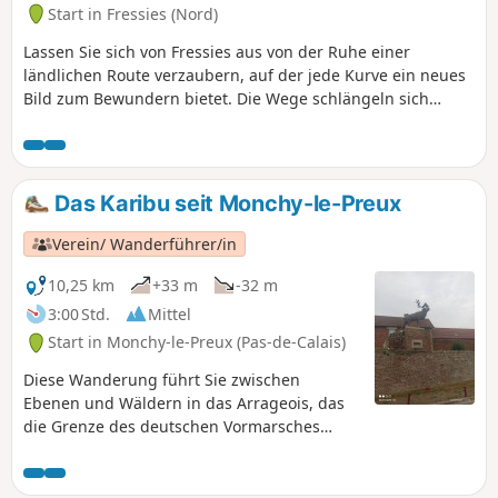
insbesondere für Reiher, Sumpfrohrsänger und
Start in Fressies (Nord)
Ringelnattern.
Lassen Sie sich von Fressies aus von der Ruhe einer
ländlichen Route verzaubern, auf der jede Kurve ein neues
Bild zum Bewundern bietet. Die Wege schlängeln sich
durch Wiesen und entlang goldener Felder und führen
nach Aubencheul-au-Bac, einem kleinen Dorf, in dem die
Zeit langsamer zu vergehen scheint. Auf dem Weg nach
Hem-Lenglet offenbart die Wanderung authentische und
Das Karibu seit Monchy-le-Preux
beruhigende Landschaften, unterbrochen von
Baumkonturen und roten Ziegeldächern. Eine Route, die
Verein/ Wanderführer/in
dazu einlädt, den Moment zu genießen, tief durchzuatmen
und sich von der Ruhe des Ortes durchdringen zu lassen.
10,25 km
+33 m
-32 m
3:00 Std.
Mittel
Start in Monchy-le-Preux (Pas-de-Calais)
Diese Wanderung führt Sie zwischen
Ebenen und Wäldern in das Arrageois, das
die Grenze des deutschen Vormarsches
während des Ersten Weltkriegs markiert. Der
Grenzstein ist auf der RD 939 zu sehen. Von
Monchy aus bombardierten die Deutschen