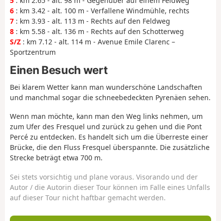
5
: km 2.65 - alt. 98 m - Gegenüber auf einem Feldweg
6
: km 3.42 - alt. 100 m - Verfallene Windmühle, rechts
7
: km 3.93 - alt. 113 m - Rechts auf den Feldweg
8
: km 5.58 - alt. 136 m - Rechts auf den Schotterweg
S/Z
: km 7.12 - alt. 114 m - Avenue Emile Clarenc –
Sportzentrum
Einen Besuch wert
Bei klarem Wetter kann man wunderschöne Landschaften
und manchmal sogar die schneebedeckten Pyrenäen sehen.
Wenn man möchte, kann man den Weg links nehmen, um
zum Ufer des Fresquel und zurück zu gehen und die Pont
Percé zu entdecken. Es handelt sich um die Überreste einer
Brücke, die den Fluss Fresquel überspannte. Die zusätzliche
Strecke beträgt etwa 700 m.
Sei stets vorsichtig und plane voraus. Visorando und der
Autor / die Autorin dieser Tour können im Falle eines Unfalls
auf dieser Tour nicht haftbar gemacht werden.