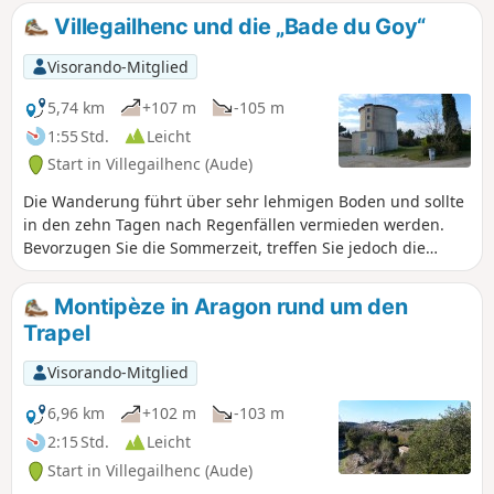
Noire und die Pyrenäen.
Villegailhenc und die „Bade du Goy“
Visorando-Mitglied
5,74 km
+107 m
-105 m
1:55 Std.
Leicht
Start in Villegailhenc (Aude)
Die Wanderung führt über sehr lehmigen Boden und sollte
in den zehn Tagen nach Regenfällen vermieden werden.
Bevorzugen Sie die Sommerzeit, treffen Sie jedoch die
üblichen Vorsichtsmaßnahmen (direkte
Sonneneinstrahlung).
Montipèze in Aragon rund um den
Trapel
Visorando-Mitglied
6,96 km
+102 m
-103 m
2:15 Std.
Leicht
Start in Villegailhenc (Aude)