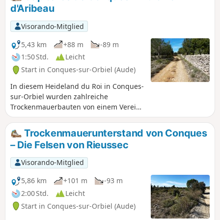
dienten, wenn sie auf diesem
d'Aribeau
unwirtlichen Land arbeiteten. Die
während der Arbeiten aus dem Boden
Visorando-Mitglied
gerissenen Felsen wurden zum Bau
dieser Unterkünfte verwendet. Sie
5,43 km
+88 m
-89 m
werden auf etwa dreißig dieser
1:50 Std.
Leicht
Trockenmauerunterstände stoßen.
Start in Conques-sur-Orbiel (Aude)
In diesem Heideland du Roi in Conques-
sur-Orbiel wurden zahlreiche
Trockenmauerbauten von einem Verein
des Dorfes restauriert. Auf dieser
Wanderung zeigen wir Ihnen Mauern,
Trockenmauerunterstand von Conques
die ursprünglich dazu dienten,
– Die Felsen von Rieussec
Grundstücke abzugrenzen und nachts
als Einfriedungen für Herden zu dienen.
Visorando-Mitglied
5,86 km
+101 m
-93 m
2:00 Std.
Leicht
Start in Conques-sur-Orbiel (Aude)