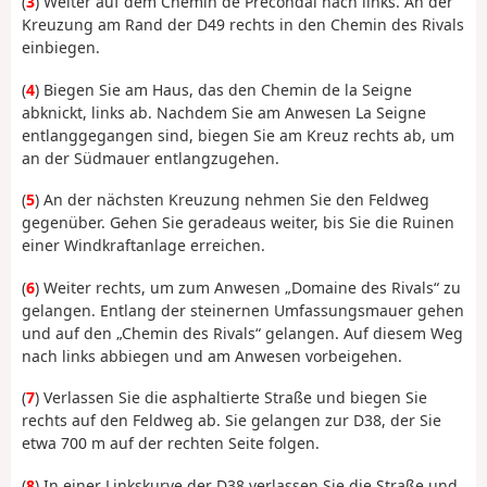
(
3
) Weiter auf dem Chemin de Précondal nach links. An der
Kreuzung am Rand der D49 rechts in den Chemin des Rivals
einbiegen.
(
4
) Biegen Sie am Haus, das den Chemin de la Seigne
abknickt, links ab. Nachdem Sie am Anwesen La Seigne
entlanggegangen sind, biegen Sie am Kreuz rechts ab, um
an der Südmauer entlangzugehen.
(
5
) An der nächsten Kreuzung nehmen Sie den Feldweg
gegenüber. Gehen Sie geradeaus weiter, bis Sie die Ruinen
einer Windkraftanlage erreichen.
(
6
) Weiter rechts, um zum Anwesen „Domaine des Rivals“ zu
gelangen. Entlang der steinernen Umfassungsmauer gehen
und auf den „Chemin des Rivals“ gelangen. Auf diesem Weg
nach links abbiegen und am Anwesen vorbeigehen.
(
7
) Verlassen Sie die asphaltierte Straße und biegen Sie
rechts auf den Feldweg ab. Sie gelangen zur D38, der Sie
etwa 700 m auf der rechten Seite folgen.
(
8
) In einer Linkskurve der D38 verlassen Sie die Straße und