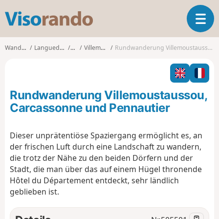
V
T
i
o
s
g
o
Wanderungen
Languedoc-Roussillon
Aude
Villemoustaussou
Rundwanderung Villemoustaussou, Carcassonne und Pennautier
g
r
l
a
e
n
n
d
Rundwanderung Villemoustaussou,
a
o
v
Carcassonne und Pennautier
i
g
Dieser unprätentiöse Spaziergang ermöglicht es, an
a
der frischen Luft durch eine Landschaft zu wandern,
t
i
die trotz der Nähe zu den beiden Dörfern und der
o
Stadt, die man über das auf einem Hügel thronende
n
Hôtel du Département entdeckt, sehr ländlich
geblieben ist.