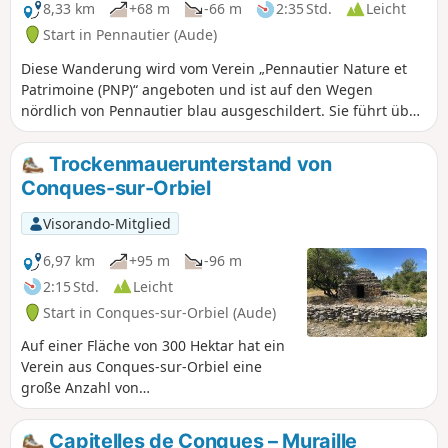
8,33 km
+68 m
-66 m
2:35 Std.
Leicht
Start in Pennautier (Aude)
Diese Wanderung wird vom Verein „Pennautier Nature et
Patrimoine (PNP)“ angeboten und ist auf den Wegen
nördlich von Pennautier blau ausgeschildert. Sie führt über
einen einfachen Weg und ermöglicht es, die von unseren
Vorgehen errichteten Bauwerke zu besichtigen, die der
Trockenmauerunterstand von
Wasserableitung und der Erreichbarkeit der Anbauflächen
Conques-sur-Orbiel
dienten.
Visorando-Mitglied
6,97 km
+95 m
-96 m
2:15 Std.
Leicht
Start in Conques-sur-Orbiel (Aude)
Auf einer Fläche von 300 Hektar hat ein
Verein aus Conques-sur-Orbiel eine
große Anzahl von
Trockenmauerunterständen restauriert,
die früher den Bauern als Unterkunft
Capitelles de Conques – Muraille