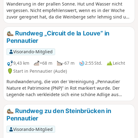
Wanderung in der prallen Sonne. Hut und Wasser nicht
vergessen. Nicht empfehlenswert, wenn es in der Woche
zuvor geregnet hat, da die Weinberge sehr lehmig sind und
lange Zeit klebrig bleiben. Sehr schöne Aussicht auf das
Dorf Aragon.
Rundweg „Circuit de la Louve” in
Pennautier
Visorando-Mitglied
9,43 km
+68 m
-67 m
2:55 Std.
Leicht
Start in Pennautier (Aude)
Rundwanderung, die von der Vereinigung „Pennautier
Nature et Patrimoine (PNP)” in Rot markiert wurde. Der
Legende nach verkleidete sich eine schöne Adlige aus
Pennautier nachts als Wölfin, um über diese Wege zu ihren
Liebhabern zu gelangen. Schöne Wanderung entlang des
Rundweg zu den Steinbrücken in
Fresquel, die durch Felder und Weinberge in der
Pennautier
Landschaft westlich von Carcassonne führt.
Visorando-Mitglied