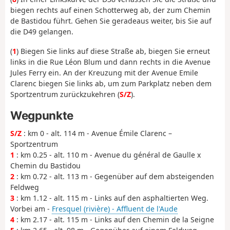
biegen rechts auf einen Schotterweg ab, der zum Chemin
de Bastidou führt. Gehen Sie geradeaus weiter, bis Sie auf
die D49 gelangen.
(
1
) Biegen Sie links auf diese Straße ab, biegen Sie erneut
links in die Rue Léon Blum und dann rechts in die Avenue
Jules Ferry ein. An der Kreuzung mit der Avenue Emile
Clarenc biegen Sie links ab, um zum Parkplatz neben dem
Sportzentrum zurückzukehren (
S/Z
).
Wegpunkte
S/Z
: km 0 - alt. 114 m - Avenue Émile Clarenc –
Sportzentrum
1
: km 0.25 - alt. 110 m - Avenue du général de Gaulle x
Chemin du Bastidou
2
: km 0.72 - alt. 113 m - Gegenüber auf dem absteigenden
Feldweg
3
: km 1.12 - alt. 115 m - Links auf den asphaltierten Weg.
Vorbei am -
Fresquel (rivière) - Affluent de l'Aude
4
: km 2.17 - alt. 115 m - Links auf den Chemin de la Seigne