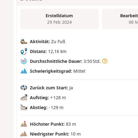
Erstelldatum
Bearbei
29 Feb 2024
06 M
Aktivität:
Zu Fuß
Distanz:
12,16 km
Durchschnittliche Dauer:
3:50 Std.
Schwierigkeitsgrad:
Mittel
Zurück zum Start:
Ja
Aufstieg:
+ 128 m
Abstieg:
- 129 m
Höchster Punkt:
83 m
Niedrigster Punkt:
10 m