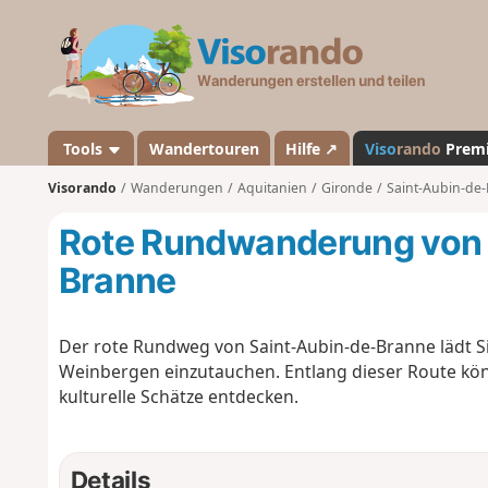
V
i
s
o
r
a
Tools
Wandertouren
Hilfe ↗
Viso
rando
Prem
n
Visorando
Wanderungen
Aquitanien
Gironde
Saint-Aubin-de
d
o
Rote Rundwanderung von 
Branne
Der rote Rundweg von Saint-Aubin-de-Branne lädt Sie
Weinbergen einzutauchen. Entlang dieser Route kö
kulturelle Schätze entdecken.
Details