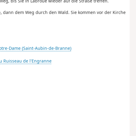
eg, bis Sie in Labroue wieder auf die Straße treffen.
aße, dann dem Weg durch den Wald. Sie kommen vor der Kirche
otre-Dame (Saint-Aubin-de-Branne)
 du Ruisseau de l'Engranne