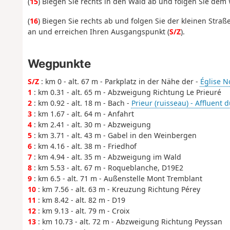
(
15
) Biegen Sie rechts in den Wald ab und folgen Sie dem W
(
16
) Biegen Sie rechts ab und folgen Sie der kleinen Str
an und erreichen Ihren Ausgangspunkt (
S/Z
).
Wegpunkte
S/Z
: km 0 - alt. 67 m - Parkplatz in der Nähe der -
Église N
1
: km 0.31 - alt. 65 m - Abzweigung Richtung Le Prieuré
2
: km 0.92 - alt. 18 m - Bach -
Prieur (ruisseau) - Affluent
3
: km 1.67 - alt. 64 m - Anfahrt
4
: km 2.41 - alt. 30 m - Abzweigung
5
: km 3.71 - alt. 43 m - Gabel in den Weinbergen
6
: km 4.16 - alt. 38 m - Friedhof
7
: km 4.94 - alt. 35 m - Abzweigung im Wald
8
: km 5.53 - alt. 67 m - Roqueblanche, D19E2
9
: km 6.5 - alt. 71 m - Außenstelle Mont Tremblant
10
: km 7.56 - alt. 63 m - Kreuzung Richtung Pérey
11
: km 8.42 - alt. 82 m - D19
12
: km 9.13 - alt. 79 m - Croix
13
: km 10.73 - alt. 72 m - Abzweigung Richtung Peyssan