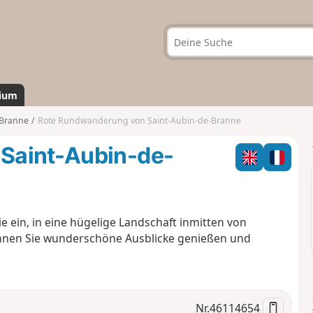
ium
-Branne
Rote Rundwanderung von Saint-Aubin-de-Branne
Saint-Aubin-de-
 ein, in eine hügelige Landschaft inmitten von
nnen Sie wunderschöne Ausblicke genießen und
Nr.
46114654