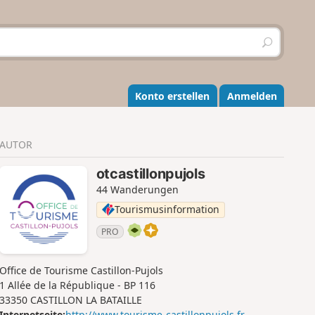
S
u
c
h
e
Konto erstellen
Anmelden
n
AUTOR
otcastillonpujols
44 Wanderungen
Tourismusinformation
PRO
Office de Tourisme Castillon-Pujols
1 Allée de la République - BP 116
33350 CASTILLON LA BATAILLE
Internetseite:
http://www.tourisme-castillonpujols.fr