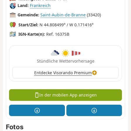
Land:
Frankreich
Gemeinde:
Saint-Aubin-de-Branne
(33420)
Start/Ziel:
N 44.808499° / W 0.171416°
IGN-Karte(n):
Ref. 1637SB
Stündliche Wettervorhersage
Entdecke Visorando Premium
In der mobilen App anzeigen
Fotos