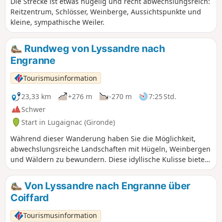
Die Strecke ist etwas hügelig und recht abwechslungsreich:
Reitzentrum, Schlösser, Weinberge, Aussichtspunkte und
kleine, sympathische Weiler.
Rundweg von Lyssandre nach
Engranne
Tourismusinformation
23,33 km
+276 m
-270 m
7:25 Std.
Schwer
Start in Lugaignac (Gironde)
Während dieser Wanderung haben Sie die Möglichkeit,
abwechslungsreiche Landschaften mit Hügeln, Weinbergen
und Wäldern zu bewundern. Diese idyllische Kulisse bietet
eine Vielzahl bemerkenswerter Ausblicke. Unterwegs
entdecken Sie auch ein reiches architektonisches Erbe.
Von Lyssandre nach Engranne über
Burgen, Festungen und malerische Weiler säumen Ihren
Coiffard
Weg.
Tourismusinformation