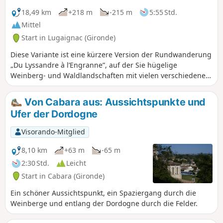
18,49 km
+218 m
-215 m
5:55 Std.
Mittel
Start in Lugaignac (Gironde)
Diese Variante ist eine kürzere Version der Rundwanderung
„Du Lyssandre à l’Engranne”, auf der Sie hügelige
Weinberg- und Waldlandschaften mit vielen verschiedenen
Ausblicken bewundern können. Bei der Erkundung dieser
reizvollen Gegend entdecken Sie Schlösser, Festungshäuser
Von Cabara aus: Aussichtspunkte und
und malerische Weiler.
Ufer der Dordogne
Visorando-Mitglied
8,10 km
+63 m
-65 m
2:30 Std.
Leicht
Start in Cabara (Gironde)
Ein schöner Aussichtspunkt, ein Spaziergang durch die
Weinberge und entlang der Dordogne durch die Felder.