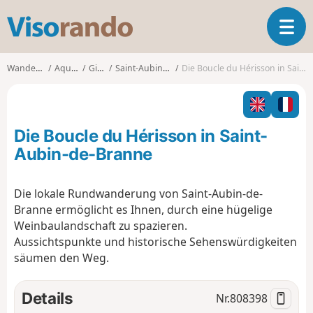
V
T
i
o
s
g
o
Wanderungen
Aquitanien
Gironde
Saint-Aubin-de-Branne
Die Boucle du Hérisson in Saint-Aubin-de-Branne
g
r
l
a
e
n
n
d
Die Boucle du Hérisson in Saint-
a
o
v
Aubin-de-Branne
i
g
Die lokale Rundwanderung von Saint-Aubin-de-
a
Branne ermöglicht es Ihnen, durch eine hügelige
t
i
Weinbaulandschaft zu spazieren.
o
Aussichtspunkte und historische Sehenswürdigkeiten
n
säumen den Weg.
Details
Nr.
808398