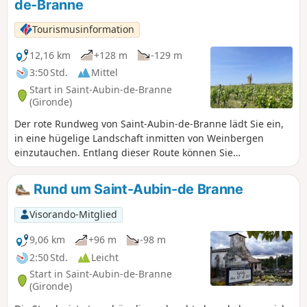
de-Branne
Tourismusinformation
12,16 km
+128 m
-129 m
3:50 Std.
Mittel
Start in Saint-Aubin-de-Branne
(Gironde)
Der rote Rundweg von Saint-Aubin-de-Branne lädt Sie ein,
in eine hügelige Landschaft inmitten von Weinbergen
einzutauchen. Entlang dieser Route können Sie
wunderschöne Ausblicke genießen und kulturelle Schätze
entdecken.
Rund um Saint-Aubin-de Branne
Visorando-Mitglied
9,06 km
+96 m
-98 m
2:50 Std.
Leicht
Start in Saint-Aubin-de-Branne
(Gironde)