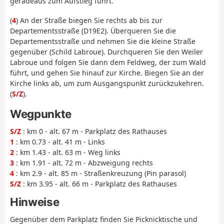
geradeaus zum Aufstieg führt.
(
4
) An der Straße biegen Sie rechts ab bis zur
Departementsstraße (D19E2). Überqueren Sie die
Departementsstraße und nehmen Sie die kleine Straße
gegenüber (Schild Labroue). Durchqueren Sie den Weiler
Labroue und folgen Sie dann dem Feldweg, der zum Wald
führt, und gehen Sie hinauf zur Kirche. Biegen Sie an der
Kirche links ab, um zum Ausgangspunkt zurückzukehren.
(
S/Z
).
Wegpunkte
S/Z
: km 0 - alt. 67 m - Parkplatz des Rathauses
1
: km 0.73 - alt. 41 m - Links
2
: km 1.43 - alt. 63 m - Weg links
3
: km 1.91 - alt. 72 m - Abzweigung rechts
4
: km 2.9 - alt. 85 m - Straßenkreuzung (Pin parasol)
S/Z
: km 3.95 - alt. 66 m - Parkplatz des Rathauses
Hinweise
Gegenüber dem Parkplatz finden Sie Picknicktische und