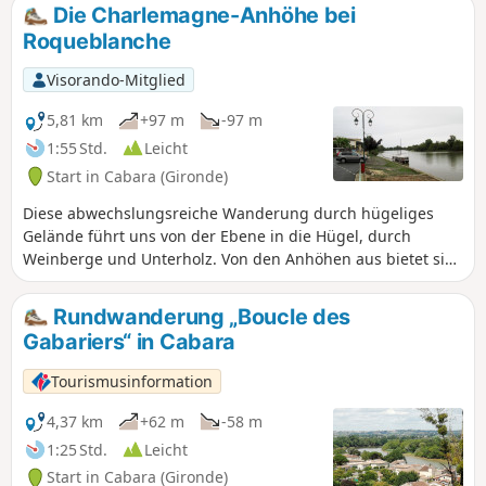
Die Charlemagne-Anhöhe bei
Roqueblanche
Visorando-Mitglied
5,81 km
+97 m
-97 m
1:55 Std.
Leicht
Start in Cabara (Gironde)
Diese abwechslungsreiche Wanderung durch hügeliges
Gelände führt uns von der Ebene in die Hügel, durch
Weinberge und Unterholz. Von den Anhöhen aus bietet sie
wunderschöne Ausblicke auf die Dordogne oder die
Weinberge und beeindruckende Eindrücke im dichten
Rundwanderung „Boucle des
Unterholz...
Gabariers“ in Cabara
Tourismusinformation
4,37 km
+62 m
-58 m
1:25 Std.
Leicht
Start in Cabara (Gironde)