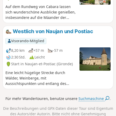
Auf dem Rundweg von Cabara lassen
sich wunderschöne Ausblicke genießen,
insbesondere auf die Mäander der
Dordogne. Der Hafen von Cabara mit
seinen alten Lagerhäusern erinnert
Westlich von Naujan und Postiac
daran, dass das Dorf im 19. Jahrhundert
vom Flusshandel geprägt war. Sein
Visorando-Mitglied
Hafen war sehr belebt. Als Zeugen
dieser blühenden Zeiten stehen die
8,20 km
+57 m
-57 m
Häuser und Geschäfte der zahlreichen
2:30 Std.
Leicht
Handwerker und Fischer noch immer
Start in Naujan-et-Postiac (Gironde)
am Ufer des Flusses.
Eine leicht hügelige Strecke durch
Wälder, Weinberge, mit
Aussichtspunkten und entlang des
Radwegs von Lapébie.
Für mehr Wandertouren, benutze unsere
Suchmaschine
.
Die Beschreibungen und GPX-Daten dieser Tour sind Eigentum
des Autors/der Autorin. Bitte nicht ohne Genehmigung