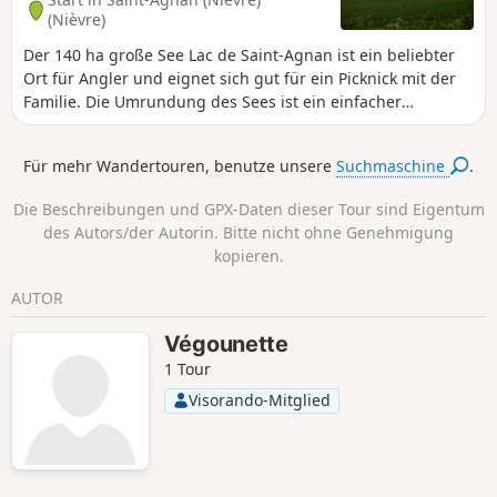
(Nièvre)
Der 140 ha große See Lac de Saint-Agnan ist ein beliebter
Ort für Angler und eignet sich gut für ein Picknick mit der
Familie. Die Umrundung des Sees ist ein einfacher
Spaziergang, bei dem man verschiedene Ausblicke auf das
Gewässer genießen kann. Außerdem kann man dank eines
Für mehr Wandertouren, benutze unsere
Suchmaschine
.
angelegten Weges ein Moor entdecken.
Die Beschreibungen und GPX-Daten dieser Tour sind Eigentum
des Autors/der Autorin. Bitte nicht ohne Genehmigung
kopieren.
AUTOR
Végounette
1 Tour
Visorando-Mitglied