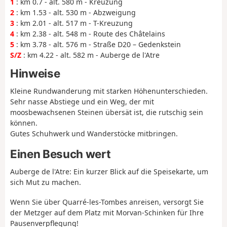
1
: km 0.7 - alt. 580 m - Kreuzung
2
: km 1.53 - alt. 530 m - Abzweigung
3
: km 2.01 - alt. 517 m - T-Kreuzung
4
: km 2.38 - alt. 548 m - Route des Châtelains
5
: km 3.78 - alt. 576 m - Straße D20 – Gedenkstein
S/Z
: km 4.22 - alt. 582 m - Auberge de l'Atre
Hinweise
Kleine Rundwanderung mit starken Höhenunterschieden.
Sehr nasse Abstiege und ein Weg, der mit
moosbewachsenen Steinen übersät ist, die rutschig sein
können.
Gutes Schuhwerk und Wanderstöcke mitbringen.
Einen Besuch wert
Auberge de l'Atre: Ein kurzer Blick auf die Speisekarte, um
sich Mut zu machen.
Wenn Sie über Quarré-les-Tombes anreisen, versorgt Sie
der Metzger auf dem Platz mit Morvan-Schinken für Ihre
Pausenverpflegung!