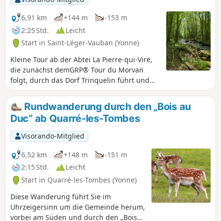
6,91 km
+144 m
-153 m
2:25 Std.
Leicht
Start in Saint-Léger-Vauban (Yonne)
Kleine Tour ab der Abtei La Pierre-qui-Vire,
die zunächst demGRP® Tour du Morvan
folgt, durch das Dorf Trinquelin führt und
dann dem Trinquelin-Tal folgt. Die Abtei
befindet sich auf dem Gebiet von Saint-
Rundwanderung durch den „Bois au
Léger-Vauban, ist aber auch von Saint-
Duc“ ab Quarré-les-Tombes
Agnan aus zu erreichen.
Visorando-Mitglied
6,52 km
+148 m
-151 m
2:15 Std.
Leicht
Start in Quarré-les-Tombes (Yonne)
Diese Wanderung führt Sie im
Uhrzeigersinn um die Gemeinde herum,
vorbei am Süden und durch den „Bois