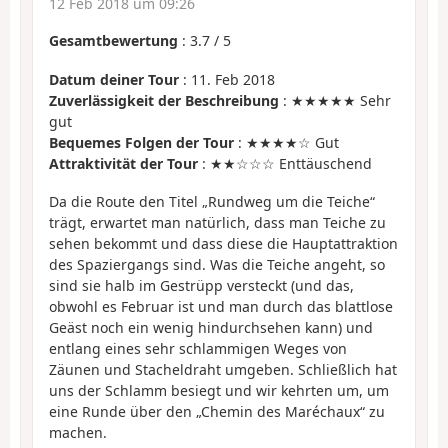
12 Feb 2018 um 09:26
Gesamtbewertung
:
3.7
/
5
Datum deiner Tour
: 11. Feb 2018
Zuverlässigkeit der Beschreibung
: ★★★★★ Sehr
gut
Bequemes Folgen der Tour
: ★★★★☆ Gut
Attraktivität der Tour
: ★★☆☆☆ Enttäuschend
Da die Route den Titel „Rundweg um die Teiche“
trägt, erwartet man natürlich, dass man Teiche zu
sehen bekommt und dass diese die Hauptattraktion
des Spaziergangs sind. Was die Teiche angeht, so
sind sie halb im Gestrüpp versteckt (und das,
obwohl es Februar ist und man durch das blattlose
Geäst noch ein wenig hindurchsehen kann) und
entlang eines sehr schlammigen Weges von
Zäunen und Stacheldraht umgeben. Schließlich hat
uns der Schlamm besiegt und wir kehrten um, um
eine Runde über den „Chemin des Maréchaux“ zu
machen.