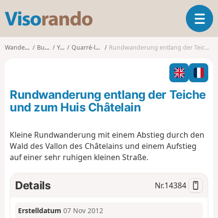
V
T
i
o
s
g
o
Wanderungen
Burgund
Yonne
Quarré-les-Tombes
Rundwanderung entlang der Teiche und zum Huis Châtelain
g
r
l
a
e
n
n
d
Rundwanderung entlang der Teiche
a
o
v
und zum Huis Châtelain
i
g
Kleine Rundwanderung mit einem Abstieg durch den
a
Wald des Vallon des Châtelains und einem Aufstieg
t
i
auf einer sehr ruhigen kleinen Straße.
o
n
Details
Nr.
14384
Erstelldatum
07 Nov 2012