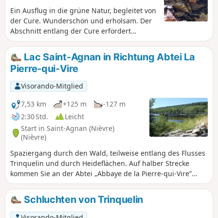
Ein Ausflug in die grüne Natur, begleitet von
der Cure. Wunderschön und erholsam. Der
Abschnitt entlang der Cure erfordert
zweimal ein wenig Geschicklichkeit, ist aber
für jemanden, der regelmäßig wandert, sehr
Lac Saint-Agnan in Richtung Abtei La
gut zu bewältigen, keine Sorge.
Pierre-qui-Vire
Visorando-Mitglied
7,53 km
+125 m
-127 m
2:30 Std.
Leicht
Start in Saint-Agnan (Nièvre)
(Nièvre)
Spaziergang durch den Wald, teilweise entlang des Flusses
Trinquelin und durch Heideflächen. Auf halber Strecke
kommen Sie an der Abtei „Abbaye de la Pierre-qui-Vire”
vorbei.
Schluchten von Trinquelin
Visorando-Mitglied