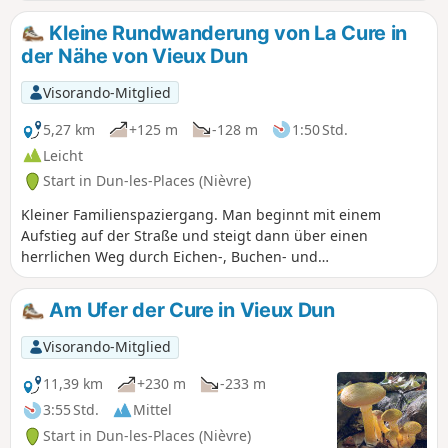
Nièvre und die Gemeinde Dun-les-Places bietet.
Kleine Rundwanderung von La Cure in
der Nähe von Vieux Dun
Visorando-Mitglied
5,27 km
+125 m
-128 m
1:50 Std.
Leicht
Start in Dun-les-Places (Nièvre)
Kleiner Familienspaziergang. Man beginnt mit einem
Aufstieg auf der Straße und steigt dann über einen
herrlichen Weg durch Eichen-, Buchen- und
Haselnusswälder bis zur Cure ab, von wo aus man wieder
zum Ausgangspunkt hinaufsteigt.
Am Ufer der Cure in Vieux Dun
Visorando-Mitglied
11,39 km
+230 m
-233 m
3:55 Std.
Mittel
Start in Dun-les-Places (Nièvre)