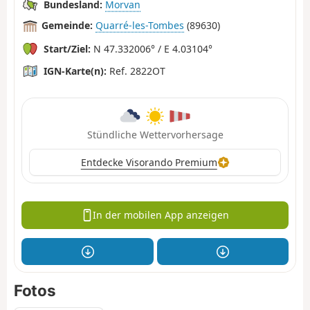
Bundesland:
Morvan
Gemeinde:
Quarré-les-Tombes
(89630)
Start/Ziel:
N 47.332006° / E 4.03104°
IGN-Karte(n):
Ref. 2822OT
Stündliche Wettervorhersage
Entdecke Visorando Premium
In der mobilen App anzeigen
Fotos