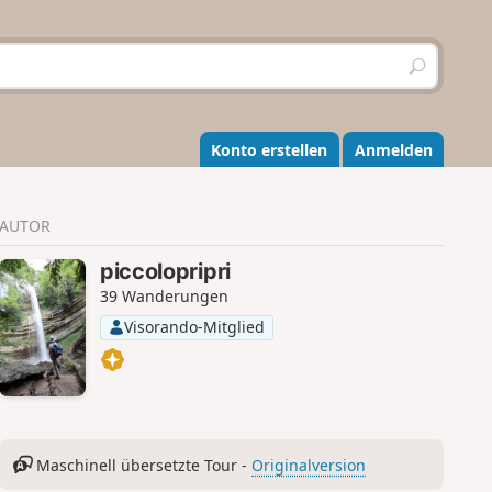
S
u
c
h
e
Konto erstellen
Anmelden
n
AUTOR
piccolopripri
39 Wanderungen
Visorando-Mitglied
Maschinell übersetzte Tour -
Originalversion