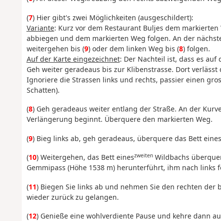
(
7
) Hier gibt's zwei Möglichkeiten (ausgeschildert):
Variante
: Kurz vor dem Restaurant Buljes dem markierten
abbiegen und dem markierten Weg folgen. An der nächst
weitergehen bis (
9
) oder dem linken Weg bis (
8
) folgen.
Auf der Karte eingezeichnet
: Der Nachteil ist, dass es au
Geh weiter geradeaus bis zur Klibenstrasse. Dort verlässt
Ignoriere die Strassen links und rechts, passier einen gr
Schatten).
(
8
) Geh geradeaus weiter entlang der Straße. An der Kurve
Verlängerung beginnt. Überquere den markierten Weg.
(
9
) Bieg links ab, geh geradeaus, überquere das Bett eine
zweiten
(
10
) Weitergehen, das Bett eines
Wildbachs überquer
Gemmipass (Höhe 1538 m) herunterführt, ihm nach links f
(
11
) Biegen Sie links ab und nehmen Sie den rechten der
wieder zurück zu gelangen.
(
12
) Genieße eine wohlverdiente Pause und kehre dann a