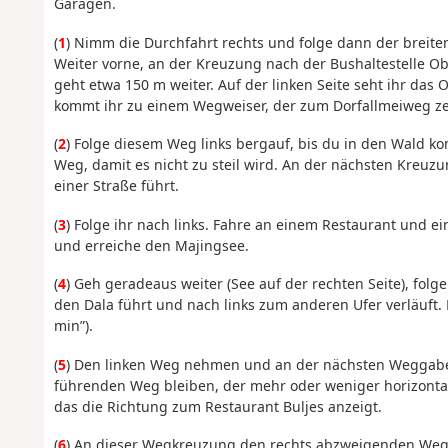
Garagen.
(
1
) Nimm die Durchfahrt rechts und folge dann der breiten
Weiter vorne, an der Kreuzung nach der Bushaltestelle Obe
geht etwa 150 m weiter. Auf der linken Seite seht ihr das
kommt ihr zu einem Wegweiser, der zum Dorfallmeiweg ze
(
2
) Folge diesem Weg links bergauf, bis du in den Wald 
Weg, damit es nicht zu steil wird. An der nächsten Kreuzu
einer Straße führt.
(
3
) Folge ihr nach links. Fahre an einem Restaurant und e
und erreiche den Majingsee.
(
4
) Geh geradeaus weiter (See auf der rechten Seite), fol
den Dala führt und nach links zum anderen Ufer verläuft
min”).
(
5
) Den linken Weg nehmen und an der nächsten Weggabe
führenden Weg bleiben, der mehr oder weniger horizontal
das die Richtung zum Restaurant Buljes anzeigt.
(
6
) An dieser Wegkreuzung den rechts abzweigenden Weg 