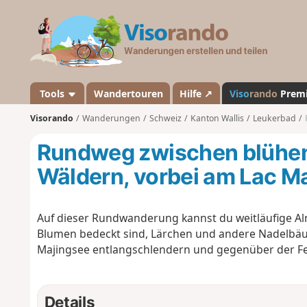
V
i
s
o
r
a
Tools
Wandertouren
Hilfe ↗
Viso
rando
Prem
n
Visorando
Wanderungen
Schweiz
Kanton Wallis
Leukerbad
d
o
Rundweg zwischen blühe
Wäldern, vorbei am Lac M
Auf dieser Rundwanderung kannst du weitläufige Alm
Blumen bedeckt sind, Lärchen und andere Nadelbä
Majingsee entlangschlendern und gegenüber der Fe
Details