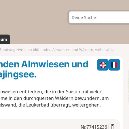
ium
Rundweg zwischen blühenden Almwiesen und Wäldern, vorbei am Lac Majingsee.
nden Almwiesen und
ajingsee.
wiesen entdecken, die in der Saison mit vielen
ume in den durchquerten Wäldern bewundern, am
lswand, die Leukerbad überragt, weitergehen.
Nr.
77415236