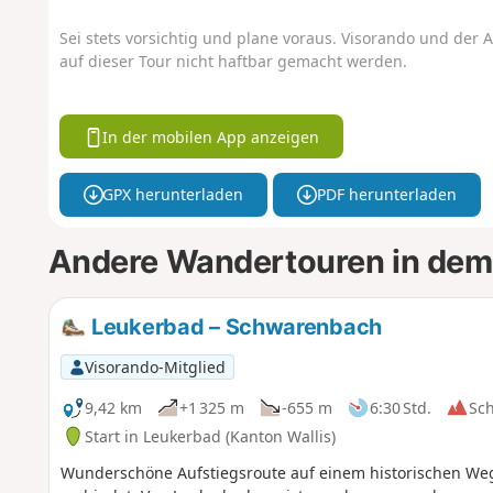
Sei stets vorsichtig und plane voraus. Visorando und der A
auf dieser Tour nicht haftbar gemacht werden.
In der mobilen App anzeigen
GPX herunterladen
PDF herunterladen
Andere Wandertouren in dem
Leukerbad – Schwarenbach
Visorando-Mitglied
9,42 km
+1 325 m
-655 m
6:30 Std.
Sc
Start in Leukerbad (Kanton Wallis)
Wunderschöne Aufstiegsroute auf einem historischen Weg