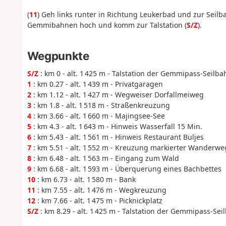
(
11
) Geh links runter in Richtung Leukerbad und zur Seilb
Gemmibahnen hoch und komm zur Talstation (
S/Z
).
Wegpunkte
S/Z
: km 0 - alt. 1 425 m - Talstation der Gemmipass-Seilba
1
: km 0.27 - alt. 1 439 m - Privatgaragen
2
: km 1.12 - alt. 1 427 m - Wegweiser Dorfallmeiweg
3
: km 1.8 - alt. 1 518 m - Straßenkreuzung
4
: km 3.66 - alt. 1 660 m - Majingsee-See
5
: km 4.3 - alt. 1 643 m - Hinweis Wasserfall 15 Min.
6
: km 5.43 - alt. 1 561 m - Hinweis Restaurant Buljes
7
: km 5.51 - alt. 1 552 m - Kreuzung markierter Wanderwe
8
: km 6.48 - alt. 1 563 m - Eingang zum Wald
9
: km 6.68 - alt. 1 593 m - Überquerung eines Bachbettes
10
: km 6.73 - alt. 1 580 m - Bank
11
: km 7.55 - alt. 1 476 m - Wegkreuzung
12
: km 7.66 - alt. 1 475 m - Picknickplatz
S/Z
: km 8.29 - alt. 1 425 m - Talstation der Gemmipass-Sei