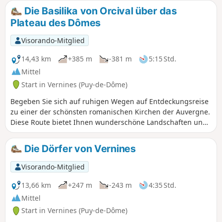
die allerdings kaum begehen sind.
Die Basilika von Orcival über das
Plateau des Dômes
Visorando-Mitglied
14,43 km
+385 m
-381 m
5:15 Std.
Mittel
Start in Vernines (Puy-de-Dôme)
Begeben Sie sich auf ruhigen Wegen auf Entdeckungsreise
zu einer der schönsten romanischen Kirchen der Auvergne.
Diese Route bietet Ihnen wunderschöne Landschaften und
führt durch Weiler mit schönen Bauernhöfen, Brunnen und
Waschhäusern.
Die Dörfer von Vernines
Visorando-Mitglied
13,66 km
+247 m
-243 m
4:35 Std.
Mittel
Start in Vernines (Puy-de-Dôme)