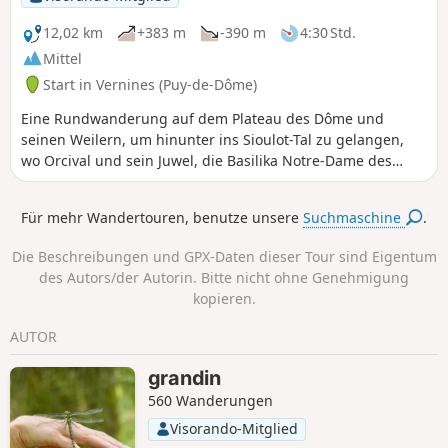
12,02 km
+383 m
-390 m
4:30 Std.
Mittel
Start in Vernines (Puy-de-Dôme)
Eine Rundwanderung auf dem Plateau des Dôme und
seinen Weilern, um hinunter ins Sioulot-Tal zu gelangen,
wo Orcival und sein Juwel, die Basilika Notre-Dame des
Fers, liegen. Einige schöne Ausblicke auf die Chaîne des
Puys.
Für mehr Wandertouren, benutze unsere
Suchmaschine
.
Die Beschreibungen und GPX-Daten dieser Tour sind Eigentum
des Autors/der Autorin. Bitte nicht ohne Genehmigung
kopieren.
AUTOR
grandin
560 Wanderungen
Visorando-Mitglied