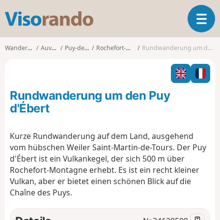
V
T
i
o
s
g
o
Wanderungen
Auvergne
Puy-de-Dôme
Rochefort-Montagne
Rundwanderung um den Puy d'Ébert
g
r
l
a
e
n
n
d
Rundwanderung um den Puy
a
o
v
d'Ébert
i
g
Kurze Rundwanderung auf dem Land, ausgehend
a
vom hübschen Weiler Saint-Martin-de-Tours. Der Puy
t
i
d'Ébert ist ein Vulkankegel, der sich 500 m über
o
Rochefort-Montagne erhebt. Es ist ein recht kleiner
n
Vulkan, aber er bietet einen schönen Blick auf die
Chaîne des Puys.