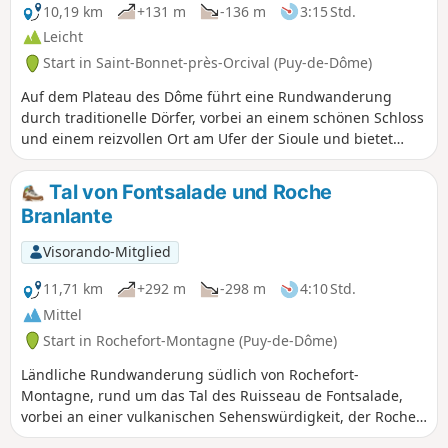
10,19 km
+131 m
-136 m
3:15 Std.
Leicht
Start in Saint-Bonnet-près-Orcival (Puy-de-Dôme)
Auf dem Plateau des Dôme führt eine Rundwanderung
durch traditionelle Dörfer, vorbei an einem schönen Schloss
und einem reizvollen Ort am Ufer der Sioule und bietet
schöne Ausblicke auf die Chaîne des Puys.
Tal von Fontsalade und Roche
Branlante
Visorando-Mitglied
11,71 km
+292 m
-298 m
4:10 Std.
Mittel
Start in Rochefort-Montagne (Puy-de-Dôme)
Ländliche Rundwanderung südlich von Rochefort-
Montagne, rund um das Tal des Ruisseau de Fontsalade,
vorbei an einer vulkanischen Sehenswürdigkeit, der Roche
Branlante. Achtung, auf dieser Route gibt es viele Straßen,