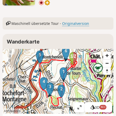
Maschinell übersetzte Tour -
Originalversion
Wanderkarte
6
5
1
4
3
2
3D
NEU
K
Attributions
a