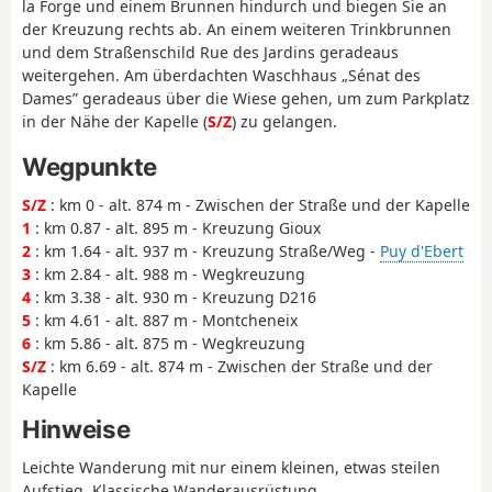
la Forge und einem Brunnen hindurch und biegen Sie an
der Kreuzung rechts ab. An einem weiteren Trinkbrunnen
und dem Straßenschild Rue des Jardins geradeaus
weitergehen. Am überdachten Waschhaus „Sénat des
Dames” geradeaus über die Wiese gehen, um zum Parkplatz
in der Nähe der Kapelle (
S/Z
) zu gelangen.
Wegpunkte
S/Z
: km 0 - alt. 874 m - Zwischen der Straße und der Kapelle
1
: km 0.87 - alt. 895 m - Kreuzung Gioux
2
: km 1.64 - alt. 937 m - Kreuzung Straße/Weg -
Puy d'Ebert
3
: km 2.84 - alt. 988 m - Wegkreuzung
4
: km 3.38 - alt. 930 m - Kreuzung D216
5
: km 4.61 - alt. 887 m - Montcheneix
6
: km 5.86 - alt. 875 m - Wegkreuzung
S/Z
: km 6.69 - alt. 874 m - Zwischen der Straße und der
Kapelle
Hinweise
Leichte Wanderung mit nur einem kleinen, etwas steilen
Aufstieg. Klassische Wanderausrüstung.