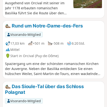
Ausgehend von Orcival mit seiner im
Jahr 1178 erbauten romanischen
Basilika führt Sie die Route über den
GR®4-30 und die Dômes-
Rundwanderung in die Nähe der Puys
Rund um Notre-Dame-des-Fers
de Pourcharet und de Mercoeur, um
schließlich Laschamps mit Blick auf den
Visorando-Mitglied
Puy de Dôme zu erreichen.
17,03 km
+501 m
-508 m
6:20 Std.
Mittel
Start in Orcival (Puy-de-Dôme)
Spaziergang um eine der schönsten romanischen Kirchen
der Auvergne. Neben der Basilika entdecken Sie einen
hübschen Weiler, Saint-Martin-de-Tours, einen wackelnden
Felsen und auf den Anhöhen ein herrliches Panorama auf
die Chaîne des Puys und das Massif du Sancy.
Das Sioule-Tal über das Schloss
Polagnat
Visorando-Mitglied