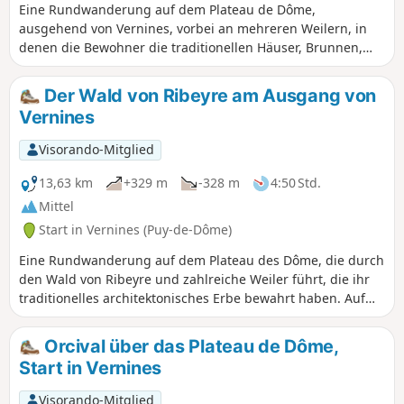
Eine Rundwanderung auf dem Plateau de Dôme,
ausgehend von Vernines, vorbei an mehreren Weilern, in
denen die Bewohner die traditionellen Häuser, Brunnen,
Waschhäuser, Hufschmieden und andere
Gemeinschaftsöfen erhalten haben. Einige Abschnitte am
Der Wald von Ribeyre am Ausgang von
Ende der Wanderung führen über kleine, wenig begehene
Vernines
Straßen und bieten freie Sicht auf die Chaîne des Puys.
Visorando-Mitglied
13,63 km
+329 m
-328 m
4:50 Std.
Mittel
Start in Vernines (Puy-de-Dôme)
Eine Rundwanderung auf dem Plateau des Dôme, die durch
den Wald von Ribeyre und zahlreiche Weiler führt, die ihr
traditionelles architektonisches Erbe bewahrt haben. Auf
vielen Abschnitten der Strecke hat man einen freien Blick
auf die Chaîne des Puys.
Orcival über das Plateau de Dôme,
Start in Vernines
Visorando-Mitglied