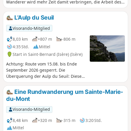
Wanderer wird mehr Zeit damit verbringen, die Arbeit des
Wassers zu bewundern, als zu laufen. Diese Wanderung
kann mit einem Spaziergang durch die Gassen des alten
L’Aulp du Seuil
Dorfes oder, wie es vor Ort heißt, „auf den Wegen von
früher“ enden, wo eine örtliche Markierung den Wanderer
Visorando-Mitglied
leiten kann.
8,03 km
+807 m
-806 m
4:35 Std.
Mittel
Start in Saint-Bernard (Isère) (Isère)
Achtung: Route vom 15.08. bis Ende
September 2026 gesperrt. Die
Überquerung der Aulp du Seuil: Diese
Wanderung zählt zu den schönsten in
der Chartreuse.
Eine Rundwanderung um Sainte-Marie-
du-Mont
Visorando-Mitglied
8,48 km
+320 m
-315 m
3:20 Std.
Mittel