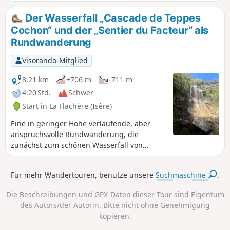
davon 250 m auf der D29, aber ohne Gefahr.
obwohl vor Ort kein Verbotsschild zu
diese Wanderung eine Variation eines Themas von Pascal
Der Wasserfall „Cascade de Teppes
sehen ist.
Sombardier.
Cochon“ und der „Sentier du Facteur“ als
Rundwanderung
Visorando-Mitglied
8,21 km
+706 m
-711 m
4:20 Std.
Schwer
Start in La Flachère (Isère)
Eine in geringer Höhe verlaufende, aber
anspruchsvolle Rundwanderung, die
zunächst zum schönen Wasserfall von
Teppes Cochon führt, dann über den gut
markierten Weg von Pierre-Plate auf das
Für mehr Wandertouren, benutze unsere
Suchmaschine
.
Plateau des Petites Roches steigt, bevor sie
am Hang entlang in Richtung Les Prés
Die Beschreibungen und GPX-Daten dieser Tour sind Eigentum
verläuft und schließlich über den heiklen
des Autors/der Autorin. Bitte nicht ohne Genehmigung
Pas du Facteur wieder hinunter ins
kopieren.
Grésivaudan führt.