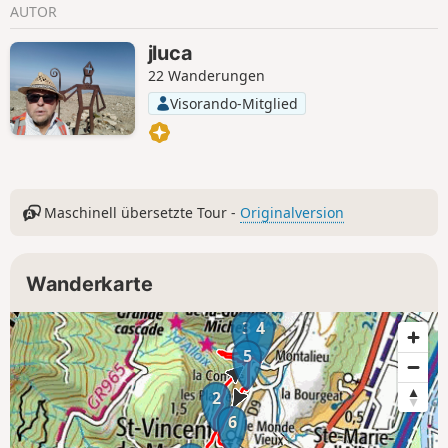
AUTOR
jluca
22 Wanderungen
Visorando-Mitglied
Maschinell übersetzte Tour -
Originalversion
Wanderkarte
3
4
5
2
6