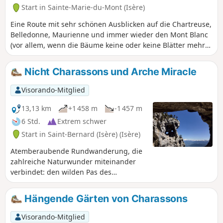
Start in Sainte-Marie-du-Mont (Isère)
Eine Route mit sehr schönen Ausblicken auf die Chartreuse,
Belledonne, Maurienne und immer wieder den Mont Blanc
(vor allem, wenn die Bäume keine oder keine Blätter mehr
haben). Zahlreiche Bäche und Wildbäche sorgen für eine
schöne Atmosphäre, erfordern aber gutes Schuhwerk, es
Nicht Charassons und Arche Miracle
sei denn, man mag nasse Füße. Leider scheint meine
Wegbeschreibung Probleme zu bereiten, daher empfehle
Visorando-Mitglied
ich dringend die Nutzung von GPS und der Karte auf dem
Handy!
13,13 km
+1 458 m
-1 457 m
6 Std.
Extrem schwer
Start in Saint-Bernard (Isère) (Isère)
Atemberaubende Rundwanderung, die
zahlreiche Naturwunder miteinander
verbindet: den wilden Pas des
Charassons, die malerische Crête de
l'Alpette, die herrliche Écaille du Pas de
Hängende Gärten von Charassons
Ragris, den berühmten Tour Percée, die
instabile Arche Miracle und den
Visorando-Mitglied