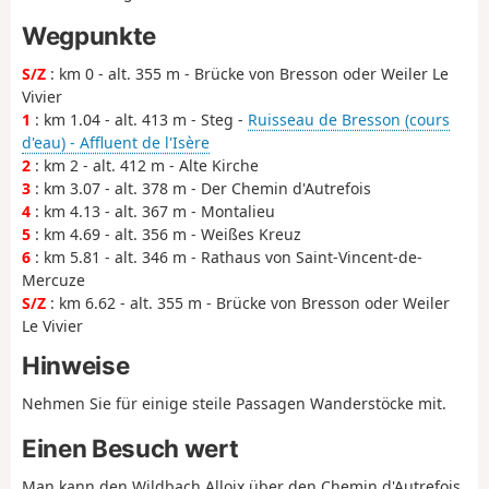
Wegpunkte
S/Z
: km 0 - alt. 355 m - Brücke von Bresson oder Weiler Le
Vivier
1
: km 1.04 - alt. 413 m - Steg -
Ruisseau de Bresson (cours
d'eau) - Affluent de l'Isère
2
: km 2 - alt. 412 m - Alte Kirche
3
: km 3.07 - alt. 378 m - Der Chemin d'Autrefois
4
: km 4.13 - alt. 367 m - Montalieu
5
: km 4.69 - alt. 356 m - Weißes Kreuz
6
: km 5.81 - alt. 346 m - Rathaus von Saint-Vincent-de-
Mercuze
S/Z
: km 6.62 - alt. 355 m - Brücke von Bresson oder Weiler
Le Vivier
Hinweise
Nehmen Sie für einige steile Passagen Wanderstöcke mit.
Einen Besuch wert
Man kann den Wildbach Alloix über den Chemin d'Autrefois