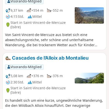
Visorando-Mitglied
9,37 km
+554 m
-552 m
4:15 Std.
Mittel
Start in Saint-Vincent-de-Mercuze
(Isère)
Von Saint-Vincent-de-Mercuze aus bietet sich eine
abwechslungsreiche, sehr schöne und unterhaltsame
Wanderung, die bei trockenem Wetter auch für Kinder
geeignet ist. Achtung, der Aufstieg zum Bach Ruisseau
l'Alloix kann bei Regen sehr rutschig sein. Der größte Teil
Cascades de l'Alloix ab Montalieu
der Strecke verläuft unter Bäumen. Angenehm bei heißem
Wetter, mit einer kleinen Pause auf halber Strecke, um sich
Visorando-Mitglied
an der Moulin Tardy (Picknicktisch) zu stärken und im Alloix
zu baden. Am besten im Frühling, wenn viel Wasser
5,08 km
+376 m
-376 m
vorhanden ist, sind die Wasserfälle wunderschön.
2:30 Std.
Mittel
Start in Saint-Vincent-de-Mercuze
(Isère)
Es handelt sich um eine kurze, ungewöhnliche Wanderung,
die den Wildbach Alloix hinaufführt. Der neugierige