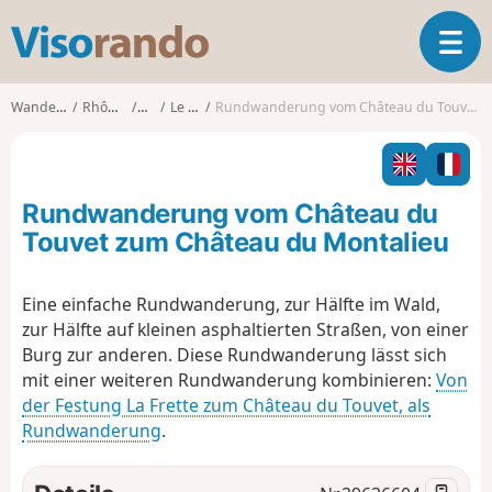
V
T
i
o
s
g
o
Wanderungen
Rhône-Alpes
Isère
Le Touvet
Rundwanderung vom Château du Touvet zum Château du Montalieu
g
r
l
a
e
n
n
d
Rundwanderung vom Château du
a
o
v
Touvet zum Château du Montalieu
i
g
Eine einfache Rundwanderung, zur Hälfte im Wald,
a
zur Hälfte auf kleinen asphaltierten Straßen, von einer
t
i
Burg zur anderen. Diese Rundwanderung lässt sich
o
mit einer weiteren Rundwanderung kombinieren:
Von
n
der Festung La Frette zum Château du Touvet, als
Rundwanderung
.