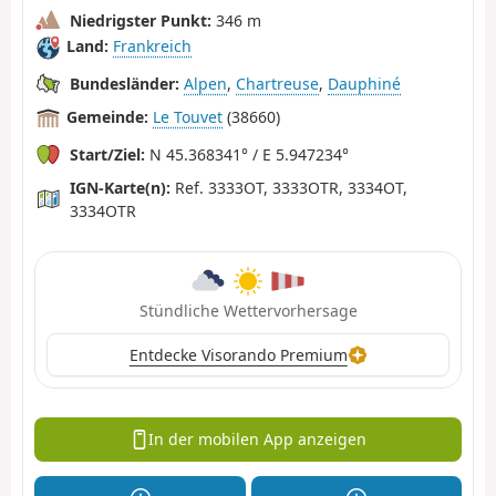
Niedrigster Punkt:
346 m
Land:
Frankreich
Bundesländer:
Alpen
,
Chartreuse
,
Dauphiné
Gemeinde:
Le Touvet
(38660)
Start/Ziel:
N 45.368341° / E 5.947234°
IGN-Karte(n):
Ref. 3333OT, 3333OTR, 3334OT,
3334OTR
Stündliche Wettervorhersage
Entdecke Visorando Premium
In der mobilen App anzeigen