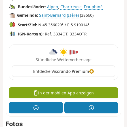
Bundesländer:
Alpen
,
Chartreuse
,
Dauphiné
Gemeinde:
Saint-Bernard (Isère)
(38660)
Start/Ziel:
N 45.356029° / E 5.919014°
IGN-Karte(n):
Ref. 3334OT, 3334OTR
Stündliche Wettervorhersage
Entdecke Visorando Premium
In der mobilen App anzeigen
Fotos