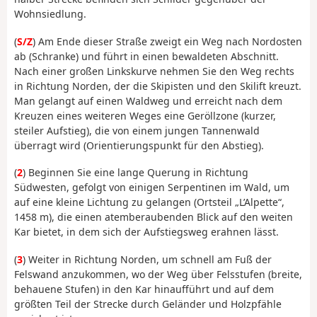
Wohnsiedlung.
(
S/Z
) Am Ende dieser Straße zweigt ein Weg nach Nordosten
ab (Schranke) und führt in einen bewaldeten Abschnitt.
Nach einer großen Linkskurve nehmen Sie den Weg rechts
in Richtung Norden, der die Skipisten und den Skilift kreuzt.
Man gelangt auf einen Waldweg und erreicht nach dem
Kreuzen eines weiteren Weges eine Geröllzone (kurzer,
steiler Aufstieg), die von einem jungen Tannenwald
überragt wird (Orientierungspunkt für den Abstieg).
(
2
) Beginnen Sie eine lange Querung in Richtung
Südwesten, gefolgt von einigen Serpentinen im Wald, um
auf eine kleine Lichtung zu gelangen (Ortsteil „L’Alpette“,
1458 m), die einen atemberaubenden Blick auf den weiten
Kar bietet, in dem sich der Aufstiegsweg erahnen lässt.
(
3
) Weiter in Richtung Norden, um schnell am Fuß der
Felswand anzukommen, wo der Weg über Felsstufen (breite,
behauene Stufen) in den Kar hinaufführt und auf dem
größten Teil der Strecke durch Geländer und Holzpfähle