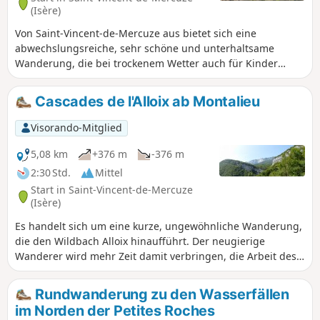
(Isère)
Von Saint-Vincent-de-Mercuze aus bietet sich eine
abwechslungsreiche, sehr schöne und unterhaltsame
Wanderung, die bei trockenem Wetter auch für Kinder
geeignet ist. Achtung, der Aufstieg zum Bach Ruisseau
l'Alloix kann bei Regen sehr rutschig sein. Der größte Teil
Cascades de l'Alloix ab Montalieu
der Strecke verläuft unter Bäumen. Angenehm bei heißem
Wetter, mit einer kleinen Pause auf halber Strecke, um sich
Visorando-Mitglied
an der Moulin Tardy (Picknicktisch) zu stärken und im Alloix
zu baden. Am besten im Frühling, wenn viel Wasser
5,08 km
+376 m
-376 m
vorhanden ist, sind die Wasserfälle wunderschön.
2:30 Std.
Mittel
Start in Saint-Vincent-de-Mercuze
(Isère)
Es handelt sich um eine kurze, ungewöhnliche Wanderung,
die den Wildbach Alloix hinaufführt. Der neugierige
Wanderer wird mehr Zeit damit verbringen, die Arbeit des
Wassers zu bewundern, als zu laufen. Diese Wanderung
kann mit einem Spaziergang durch die Gassen des alten
Rundwanderung zu den Wasserfällen
Dorfes oder, wie es vor Ort heißt, „auf den Wegen von
im Norden der Petites Roches
früher“ enden, wo eine örtliche Markierung den Wanderer