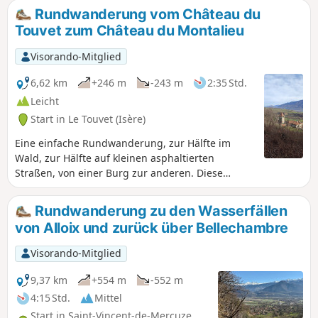
obwohl vor Ort kein Verbotsschild zu
diese Wanderung eine Variation eines Themas von Pascal
Rundwanderung vom Château du
sehen ist.
Sombardier.
Touvet zum Château du Montalieu
Visorando-Mitglied
6,62 km
+246 m
-243 m
2:35 Std.
Leicht
Start in Le Touvet (Isère)
Eine einfache Rundwanderung, zur Hälfte im
Wald, zur Hälfte auf kleinen asphaltierten
Straßen, von einer Burg zur anderen. Diese
Rundwanderung lässt sich mit einer weiteren
Rundwanderung kombinieren: Von der Festung
Rundwanderung zu den Wasserfällen
La Frette zum Château du Touvet, als
von Alloix und zurück über Bellechambre
Rundwanderung.
Visorando-Mitglied
9,37 km
+554 m
-552 m
4:15 Std.
Mittel
Start in Saint-Vincent-de-Mercuze