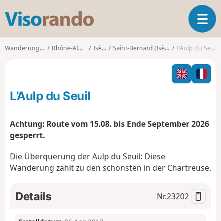
V
T
i
o
s
g
o
Wanderungen
Rhône-Alpes
Isère
Saint-Bernard (Isère)
L’Aulp du Seuil
g
r
l
a
e
n
n
d
L’Aulp du Seuil
a
o
v
i
Achtung: Route vom 15.08. bis Ende September 2026
g
gesperrt.
a
t
Die Überquerung der Aulp du Seuil: Diese
i
Wanderung zählt zu den schönsten in der Chartreuse.
o
n
Details
Nr.
23202