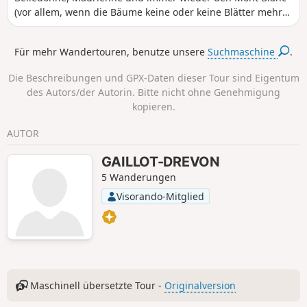
(vor allem, wenn die Bäume keine oder keine Blätter mehr
haben). Zahlreiche Bäche und Wildbäche sorgen für eine
schöne Atmosphäre, erfordern aber gutes Schuhwerk, es
Für mehr Wandertouren, benutze unsere
Suchmaschine
.
sei denn, man mag nasse Füße. Leider scheint meine
Wegbeschreibung Probleme zu bereiten, daher empfehle
Die Beschreibungen und GPX-Daten dieser Tour sind Eigentum
ich dringend die Nutzung von GPS und der Karte auf dem
des Autors/der Autorin. Bitte nicht ohne Genehmigung
Handy!
kopieren.
AUTOR
GAILLOT-DREVON
5 Wanderungen
Visorando-Mitglied
Maschinell übersetzte Tour -
Originalversion