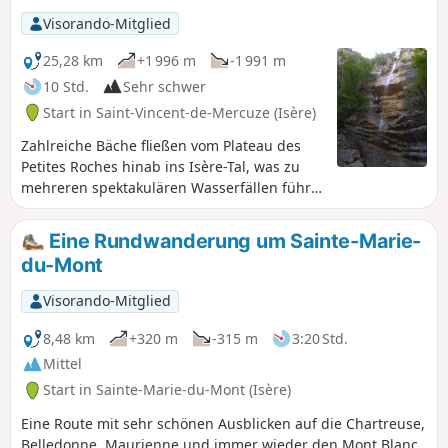
leiten kann.
Visorando-Mitglied
25,28 km
+1 996 m
-1 991 m
10 Std.
Sehr schwer
Start in Saint-Vincent-de-Mercuze (Isère)
Zahlreiche Bäche fließen vom Plateau des
Petites Roches hinab ins Isère-Tal, was zu
mehreren spektakulären Wasserfällen führt.
Auf dieser Route können Sie die Wasserfälle
am nördlichen Ende des Plateau des Petites
Eine Rundwanderung um Sainte-Marie-
Roches entdecken, die nicht Teil derGR®-
du-Mont
Regionalroute „Tour des Petites Roches“
sind, die weiter südlich verläuft. Sollte die
Visorando-Mitglied
gesamte Wanderung zu lang sein, können
Sie sich davon für einfachere Varianten
8,48 km
+320 m
-315 m
3:20 Std.
inspirieren lassen.
Mittel
Start in Sainte-Marie-du-Mont (Isère)
Eine Route mit sehr schönen Ausblicken auf die Chartreuse,
Belledonne, Maurienne und immer wieder den Mont Blanc