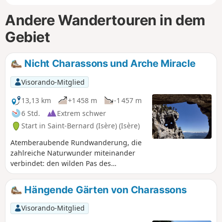
Andere Wandertouren in dem
Gebiet
Nicht Charassons und Arche Miracle
Visorando-Mitglied
13,13 km
+1 458 m
-1 457 m
6 Std.
Extrem schwer
Start in Saint-Bernard (Isère) (Isère)
Atemberaubende Rundwanderung, die
zahlreiche Naturwunder miteinander
verbindet: den wilden Pas des
Charassons, die malerische Crête de
l'Alpette, die herrliche Écaille du Pas de
Hängende Gärten von Charassons
Ragris, den berühmten Tour Percée, die
instabile Arche Miracle und den
Visorando-Mitglied
schönen Durchgang des Aup du Seuil.