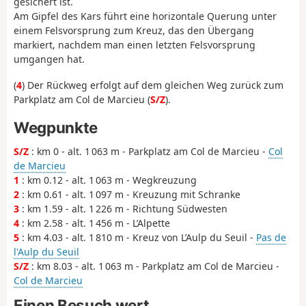
gesichert ist.
Am Gipfel des Kars führt eine horizontale Querung unter
einem Felsvorsprung zum Kreuz, das den Übergang
markiert, nachdem man einen letzten Felsvorsprung
umgangen hat.
(
4
) Der Rückweg erfolgt auf dem gleichen Weg zurück zum
Parkplatz am Col de Marcieu (
S/Z
).
Wegpunkte
S/Z
: km 0 - alt. 1 063 m - Parkplatz am Col de Marcieu -
Col
de Marcieu
1
: km 0.12 - alt. 1 063 m - Wegkreuzung
2
: km 0.61 - alt. 1 097 m - Kreuzung mit Schranke
3
: km 1.59 - alt. 1 226 m - Richtung Südwesten
4
: km 2.58 - alt. 1 456 m - L’Alpette
5
: km 4.03 - alt. 1 810 m - Kreuz von L’Aulp du Seuil -
Pas de
l'Aulp du Seuil
S/Z
: km 8.03 - alt. 1 063 m - Parkplatz am Col de Marcieu -
Col de Marcieu
Einen Besuch wert