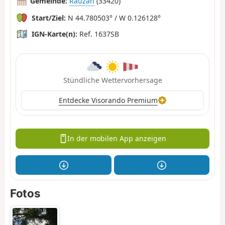
Gemeinde:
Rauzan
(33420)
Start/Ziel:
N 44.780503° / W 0.126128°
IGN-Karte(n):
Ref. 1637SB
Stündliche Wettervorhersage
Entdecke Visorando Premium
In der mobilen App anzeigen
Fotos