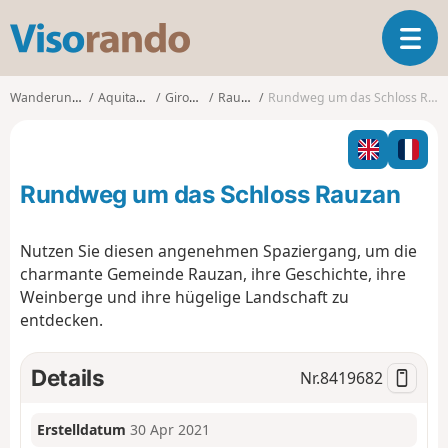
V
T
i
o
s
g
o
Wanderungen
Aquitanien
Gironde
Rauzan
Rundweg um das Schloss Rauzan
g
r
l
a
e
n
n
d
Rundweg um das Schloss Rauzan
a
o
v
i
Nutzen Sie diesen angenehmen Spaziergang, um die
g
charmante Gemeinde Rauzan, ihre Geschichte, ihre
a
Weinberge und ihre hügelige Landschaft zu
t
entdecken.
i
o
n
Details
Nr.
8419682
Erstelldatum
30 Apr 2021