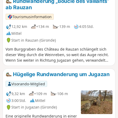
Rundwanderung „Boucle des vaillants“
ab Rauzan
Tourismusinformation
12,92 km
+134 m
-139 m
4:05 Std.
Mittel
Start in Rauzan (Gironde)
Vom Burggraben des Château de Rauzan schlängelt sich
dieser Weg durch die Weinreben, so weit das Auge reicht.
Wenn Sie weiter in Richtung Jugazan gehen, verwandelt
sich die Landschaft in ein hügeliges Relief, das herrliche
Ausblicke auf das Engranne-Tal bietet.
Hügelige Rundwanderung um Jugazan
Visorando-Mitglied
9,32 km
+109 m
-106 m
3:00 Std.
Mittel
Start in Jugazan (Gironde)
Eine originelle Rundwanderung in einer