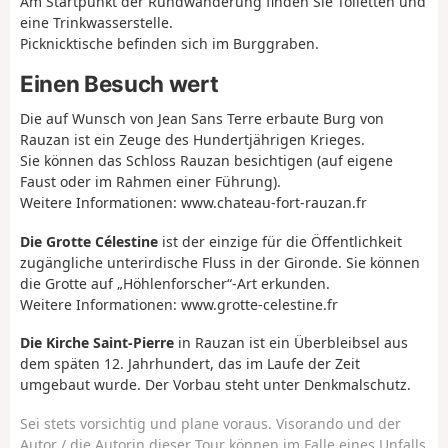
Am Startpunkt der Rundwanderung finden Sie Toiletten und
eine Trinkwasserstelle.
Picknicktische befinden sich im Burggraben.
Einen Besuch wert
Die auf Wunsch von Jean Sans Terre erbaute Burg von
Rauzan ist ein Zeuge des Hundertjährigen Krieges.
Sie können das Schloss Rauzan besichtigen (auf eigene
Faust oder im Rahmen einer Führung).
Weitere Informationen: www.chateau-fort-rauzan.fr
Die Grotte Célestine
ist der einzige für die Öffentlichkeit
zugängliche unterirdische Fluss in der Gironde. Sie können
die Grotte auf „Höhlenforscher“-Art erkunden.
Weitere Informationen: www.grotte-celestine.fr
Die Kirche Saint-Pierre
in Rauzan ist ein Überbleibsel aus
dem späten 12. Jahrhundert, das im Laufe der Zeit
umgebaut wurde. Der Vorbau steht unter Denkmalschutz.
Sei stets vorsichtig und plane voraus. Visorando und der
Autor / die Autorin dieser Tour können im Falle eines Unfalls