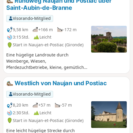
Rundweg Naujan und Postiac über
Castillon-la-Bataille zu genießen. Die
Saint-Aubin-de-Branne
Strecke führt durch Weinberge, Wälder
und Wiesen, es gibt wenig Asphalt. Sie
Visorando-Mitglied
endet mit einem steilen Anstieg, der
jedoch weniger steil ist als der am
9,58 km
+166 m
-172 m
Anfang.
3:15 Std.
Leicht
Start in Naujan-et-Postiac (Gironde)
Eine hügelige Landroute durch
Weinberge, Wiesen,
Pferdezuchtbetriebe, kleine, gemütliche
Weiler und an einigen Schlössern
vorbei.
Westlich von Naujan und Postiac
Visorando-Mitglied
8,20 km
+57 m
-57 m
2:30 Std.
Leicht
Start in Naujan-et-Postiac (Gironde)
Eine leicht hügelige Strecke durch