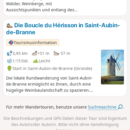
Wälder, Weinberge, mit
Aussichtspunkten und entlang des
Radwegs von Lapébie.
Die Boucle du Hérisson in Saint-Aubin-
de-Branne
Tourismusinformation
3,95 km
+51 m
-57 m
1:15 Std.
Leicht
Start in Saint-Aubin-de-Branne (Gironde)
Die lokale Rundwanderung von Saint-Aubin-
de-Branne ermöglicht es Ihnen, durch eine
hügelige Weinbaulandschaft zu spazieren.
Aussichtspunkte und historische
Sehenswürdigkeiten säumen den Weg.
Für mehr Wandertouren, benutze unsere
Suchmaschine
.
Die Beschreibungen und GPX-Daten dieser Tour sind Eigentum
des Autors/der Autorin. Bitte nicht ohne Genehmigung