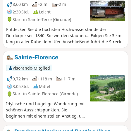
8,60 km
+2 m
-2 m
2:30 Std.
Leicht
Start in Sainte-Terre (Gironde)
Entdecken Sie die höchsten Hochwasserstände der
Dordogne seit 1840! Sie werden staunen... Folgen Sie 3 km
lang in aller Ruhe dem Ufer. Anschließend führt die Strecke
durch Weinberge und hübsche kleine Weiler. Die Strecke ist
völlig flach und führt über kleine, wenig begehene Straßen.
Sainte-Florence
Achtung: Bei starker Flut kann es zu Überschwemmungen
kommen.
Visorando-Mitglied
9,72 km
+118 m
-117 m
3:05 Std.
Mittel
Start in Sainte-Florence (Gironde)
Idyllische und hügelige Wanderung mit
schönen Aussichtspunkten. Sie
beginnen mit einem steilen Anstieg, um
dann auf dem Gipfel einen schönen
Blick auf das Tal der Dordogne und