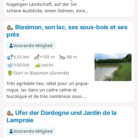
hügeligen Landschaft, auf der Sie
schöne Ausblicke, einen Dolmen, eine
romanische Kirche und das Unterholz
und die Weinberge genießen können.
Blasimon, son lac, ses sous-bois et ses
Sie können auch an der „Cabane à Lire”
prés
Halt machen, wo Ihnen zahlreiche
Bücher zur Verfügung stehen. Am
Visorando-Mitglied
07.02.2019 erneut getestet: Der Abstieg
nach dem „1 ” ist schmal, aber
9,55 km
+105 m
-98 m
befahrbar.
3:00 Std.
Leicht
Start in Blasimon (Gironde)
Très agréable lieu, idéal pour un pique-
nique, lac dans un cadre calme et
bucolique et de très nombreux sous-
bois en pleine aventure...
Ufer der Dordogne und Jardin de la
Lamproie
Visorando-Mitglied