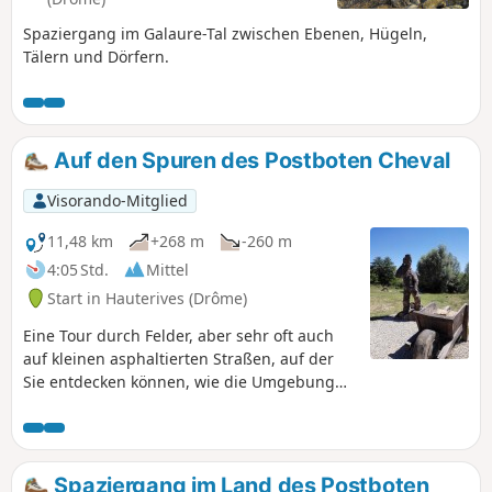
Spaziergang im Galaure-Tal zwischen Ebenen, Hügeln,
Tälern und Dörfern.
Auf den Spuren des Postboten Cheval
Visorando-Mitglied
11,48 km
+268 m
-260 m
4:05 Std.
Mittel
Start in Hauterives (Drôme)
Eine Tour durch Felder, aber sehr oft auch
auf kleinen asphaltierten Straßen, auf der
Sie entdecken können, wie die Umgebung
von Facteur Cheval ausgesehen haben
könnte. Vielleicht waren sogar einige
Abschnitte der Strecke Teil seiner Tour!
Spaziergang im Land des Postboten