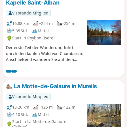
Kapelle Saint-Alban
Visorando-Mitglied
16,88 km
+254 m
-254 m
5:35 Std.
Mittel
Start in Roybon (Isère)
Der erste Teil der Wanderung führt
durch den kühlen Wald von Chambaran.
Anschließend wandern Sie auf dem
Kamm und genießen die schöne
Aussicht auf die umliegenden Berge.
La Motte-de-Galaure in Mureils
Visorando-Mitglied
13,20 km
+125 m
-122 m
4:10 Std.
Mittel
Start in La Motte-de-Galaure
(Drôme)