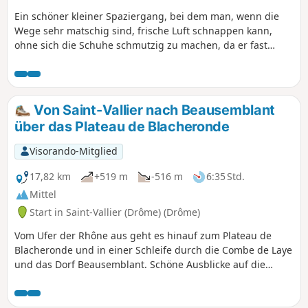
Ein schöner kleiner Spaziergang, bei dem man, wenn die
Wege sehr matschig sind, frische Luft schnappen kann,
ohne sich die Schuhe schmutzig zu machen, da er fast
ausschließlich auf kleinen asphaltierten Straßen verläuft.
Keine Schwierigkeiten, der Höhenunterschied ist sehr
gering und gleichmäßig.
Von Saint-Vallier nach Beausemblant
über das Plateau de Blacheronde
Visorando-Mitglied
17,82 km
+519 m
-516 m
6:35 Std.
Mittel
Start in Saint-Vallier (Drôme) (Drôme)
Vom Ufer der Rhône aus geht es hinauf zum Plateau de
Blacheronde und in einer Schleife durch die Combe de Laye
und das Dorf Beausemblant. Schöne Ausblicke auf die
Massive Pilat und Vercors sowie das Rhonetal. Der Park
entlang des Flusses La Galaure eignet sich für eine letzte
Pause.