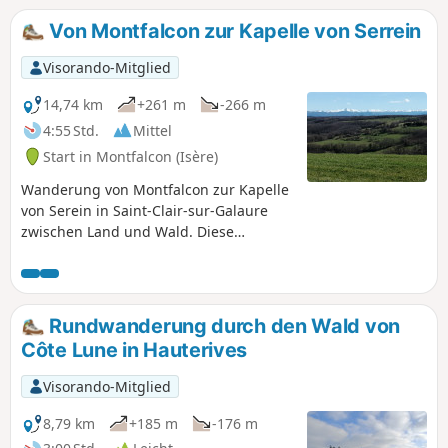
Von Montfalcon zur Kapelle von Serrein
Visorando-Mitglied
14,74 km
+261 m
-266 m
4:55 Std.
Mittel
Start in Montfalcon (Isère)
Wanderung von Montfalcon zur Kapelle
von Serein in Saint-Clair-sur-Galaure
zwischen Land und Wald. Diese
Wanderung ist eine längere Variante
der Wanderung: Von der Kapelle von
Serrein zum Schloss von Montfalcon mit
anderen Passagen.
Rundwanderung durch den Wald von
Côte Lune in Hauterives
Visorando-Mitglied
8,79 km
+185 m
-176 m