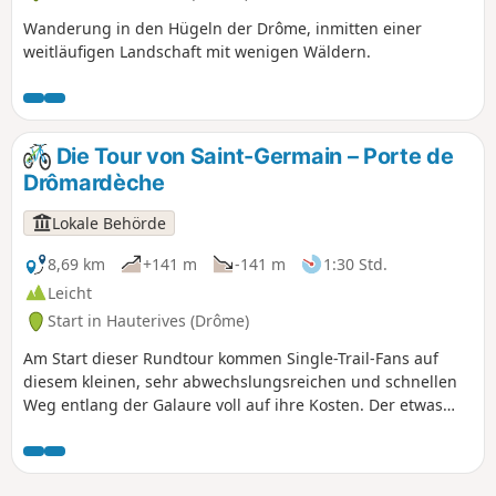
Wanderung in den Hügeln der Drôme, inmitten einer
weitläufigen Landschaft mit wenigen Wäldern.
Die Tour von Saint-Germain – Porte de
Drômardèche
Lokale Behörde
8,69 km
+141 m
-141 m
1:30 Std.
Leicht
Start in Hauterives (Drôme)
Am Start dieser Rundtour kommen Single-Trail-Fans auf
diesem kleinen, sehr abwechslungsreichen und schnellen
Weg entlang der Galaure voll auf ihre Kosten. Der etwas
steile Aufstieg entlang eines Feldes führt Sie zum höchsten
Punkt der Strecke, von wo aus Sie einen herrlichen Blick auf
das Galaure-Tal genießen können. Der Abstieg nach