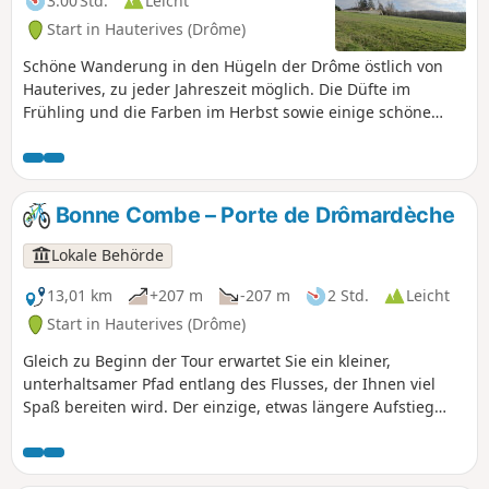
3:00 Std.
Leicht
Start in Hauterives (Drôme)
Schöne Wanderung in den Hügeln der Drôme östlich von
Hauterives, zu jeder Jahreszeit möglich. Die Düfte im
Frühling und die Farben im Herbst sowie einige schöne
Ausblicke werden Ihnen diese Wanderung gefallen lassen.
AN ALLE WANDERER (SES), DIE MEINE WANDERUNGEN
ABSOLVIEREN: Sie können Fotos einstellen und den
Standort auf der Route angeben.
Bonne Combe – Porte de Drômardèche
Lokale Behörde
13,01 km
+207 m
-207 m
2 Std.
Leicht
Start in Hauterives (Drôme)
Gleich zu Beginn der Tour erwartet Sie ein kleiner,
unterhaltsamer Pfad entlang des Flusses, der Ihnen viel
Spaß bereiten wird. Der einzige, etwas längere Aufstieg
führt Sie zum höchsten Punkt der Runde und bietet Ihnen
einen schönen Blick auf das Tal von Hauterives.