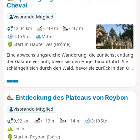
Cheval
Visorando-Mitglied
12,44 km
+249 m
-247 m
4:15 Std.
Mittel
Start in Hauterives (Drôme)
Eine abwechslungsreiche Wanderung, die zunächst entlang
der Galaure verläuft, bevor sie den Hügel hinaufführt. Sie
schlängelt sich durch den Wald, bevor sie zurück in den Ort
Hauterives vor dem Palais Idéal führt. Lesen Sie vor dem
Aufbruch die praktischen Informationen. Es gibt eine Furt
zu überqueren. Wenn Sie möchten, können Sie die Strecke
verkürzen und nur eine 7 km lange Runde machen.
Entdeckung des Plateaus von Roybon
Visorando-Mitglied
9,92 km
+113 m
-114 m
3:10 Std.
Leicht
Start in Roybon (Isère)