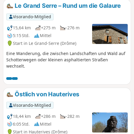
Le Grand Serre – Rund um die Galaure
Visorando-Mitglied
15,64 km
+275 m
-276 m
5:15 Std.
Mittel
Start in Le Grand-Serre (Drôme)
Eine Wanderung, die zwischen Landschaften und Wald auf
Schotterwegen oder kleinen asphaltierten Straßen
wechselt.
Östlich von Hauterives
Visorando-Mitglied
18,44 km
+286 m
-282 m
6:05 Std.
Mittel
Start in Hauterives (Drôme)