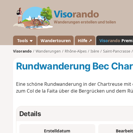
V
i
s
o
r
a
Tools
Wandertouren
Hilfe ↗
Viso
rando
Prem
n
Visorando
Wanderungen
Rhône-Alpes
Isère
Saint-Pancrasse
d
o
Rundwanderung Bec Char
Eine schöne Rundwanderung in der Chartreuse mit 
zum Col de la Faïta über die Bergrücken und dem R
Details
Erstelldatum
Bearbei