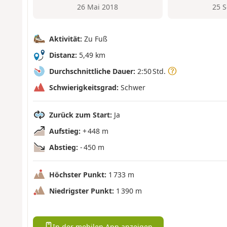
26 Mai 2018
25 
Aktivität:
Zu Fuß
Distanz:
5,49 km
Durchschnittliche Dauer:
2:50 Std.
Schwierigkeitsgrad:
Schwer
Zurück zum Start:
Ja
Aufstieg:
+ 448 m
Abstieg:
- 450 m
Höchster Punkt:
1 733 m
Niedrigster Punkt:
1 390 m
In der mobilen App anzeigen