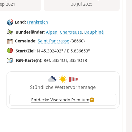
Sep 2021
30 Jul 2025
Land:
Frankreich
Bundesländer:
Alpen
,
Chartreuse
,
Dauphiné
Gemeinde:
Saint-Pancrasse
(38660)
Start/Ziel:
N 45.302492° / E 5.836653°
IGN-Karte(n):
Ref. 3334OT, 3334OTR
Stündliche Wettervorhersage
Entdecke Visorando Premium