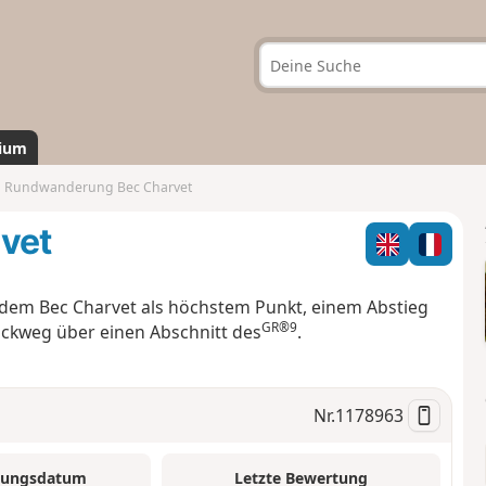
ium
Rundwanderung Bec Charvet
vet
dem Bec Charvet als höchstem Punkt, einem Abstieg
GR®9
ückweg über einen Abschnitt des
.
Nr.
1178963
tungsdatum
Letzte Bewertung