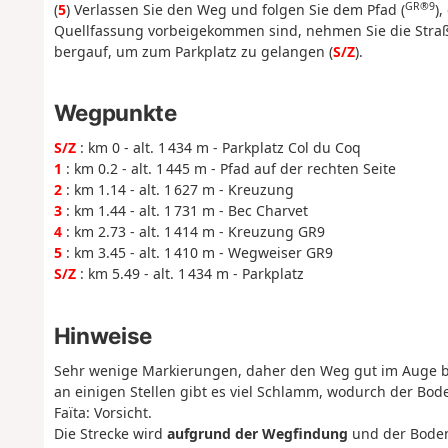
GR®9
(
5
) Verlassen Sie den Weg und folgen Sie dem Pfad (
)
Quellfassung vorbeigekommen sind, nehmen Sie die Straße
bergauf, um zum Parkplatz zu gelangen (
S/Z
).
Wegpunkte
S/Z
: km 0 - alt. 1 434 m - Parkplatz Col du Coq
1
: km 0.2 - alt. 1 445 m - Pfad auf der rechten Seite
2
: km 1.14 - alt. 1 627 m - Kreuzung
3
: km 1.44 - alt. 1 731 m - Bec Charvet
4
: km 2.73 - alt. 1 414 m - Kreuzung GR9
5
: km 3.45 - alt. 1 410 m - Wegweiser GR9
S/Z
: km 5.49 - alt. 1 434 m - Parkplatz
Hinweise
Sehr wenige Markierungen, daher den Weg gut im Auge beha
an einigen Stellen gibt es viel Schlamm, wodurch der Bode
Faïta: Vorsicht.
Die Strecke wird
aufgrund der Wegfindung
und der Boden