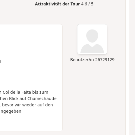
Attraktivität der Tour
4.6 / 5
Benutzer/in 26729129
t
 Col de la Faïta bis zum
ichen Blick auf Chamechaude
, bevor wir wieder auf den
 angegeben.