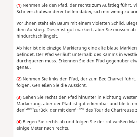
(
1
) Nehmen Sie den Pfad, der rechts zum Aufstieg führt. Vio
Schneeschuhwanderer helfen dabei, sich ein wenig zu ori
Vor Ihnen steht ein Baum mit einem violetten Schild. Biege
dem Aufstieg. Dieser ist gut markiert, aber Sie müssen ab
hindurchschlängelt.
Ab hier ist die einzige Markierung eine alte blaue Marki
befindet. Der Pfad verläuft unterhalb des Kamms in west
durchqueren muss. Erkennen Sie den Pfad gegenüber etwas
genau.
(
2
) Nehmen Sie links den Pfad, der zum Bec Charvet führt
folgen. Genießen Sie die Aussicht.
(
3
) Gehen Sie rechts den Pfad hinunter in Richtung Westen
Markierung, aber der Pfad ist gut erkennbar und bleibt 
GR®9
GRP®
den
zurück, der mit dem
des Tour de Chartreuse 
(
4
) Biegen Sie rechts ab und folgen Sie der rot-weißen M
einige Meter nach rechts.