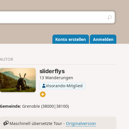
S
u
c
h
e
Konto erstellen
Anmelden
n
AUTOR
sliderflys
13 Wanderungen
Visorando-Mitglied
Gemeinde:
Grenoble (38000|38100)
Maschinell übersetzte Tour -
Originalversion