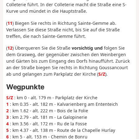
Colleterie führt. In der Colleterie macht die Straße eine S-
Kurve und mündet in die Hauptstraße.
(
11
) Biegen Sie rechts in Richtung Sainte-Gemme ab.
Verlassen Sie diese Straße nicht, bis Sie auf die Straße
treffen, die nach Sainte-Gemme führt.
(
12
) Überqueren Sie die Straße
vorsichtig und
folgen Sie
dem Grasweg, der gegenüber zwischen den Weinbergen
und Gärten bis zum Eingang des Dorfs hinaufführt. Zurück
an der Straße biegen Sie rechts in Richtung Goussancourt
ab und gelangen zum Parkplatz der Kirche (
S/Z
).
Wegpunkte
S/Z
: km 0 - alt. 179 m - Parkplatz der Kirche
1
: km 0.35 - alt. 182 m - Kalvarienberg am Ententeich
2
: km 1.62 - alt. 222 m - Bois de la Folie
3
: km 2.79 - alt. 181 m - La Galopinerie
4
: km 3.56 - alt. 172 m - Ru de la Fosse
5
: km 4.37 - alt. 138 m - Route de la Chapelle Hurlay
6
: km 5 - alt. 153 m - Chemin de Bonru