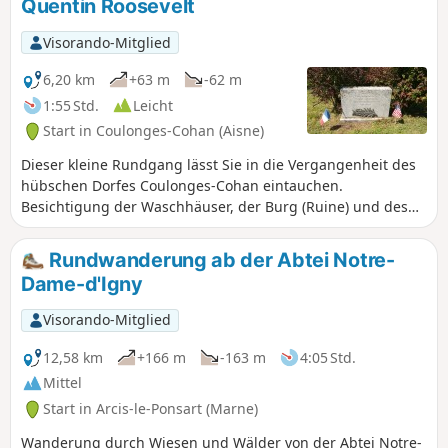
Quentin Roosevelt
gelangen Sie zur Auberge de la Roue Fleurie, wo Sie etwas
essen oder einen Drink genießen können!
Visorando-Mitglied
6,20 km
+63 m
-62 m
1:55 Std.
Leicht
Start in Coulonges-Cohan (Aisne)
Dieser kleine Rundgang lässt Sie in die Vergangenheit des
hübschen Dorfes Coulonges-Cohan eintauchen.
Besichtigung der Waschhäuser, der Burg (Ruine) und des
Quentin-Roosevelt-Denkmals. Jeder Sehenswürdigkeit ist
vor Ort eine Informationstafel zugeordnet.
Rundwanderung ab der Abtei Notre-
Dame-d'Igny
Visorando-Mitglied
12,58 km
+166 m
-163 m
4:05 Std.
Mittel
Start in Arcis-le-Ponsart (Marne)
Wanderung durch Wiesen und Wälder von der Abtei Notre-