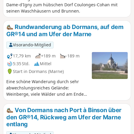
Dame-d'Igny zum hübschen Dorf Coulonges-Cohan mit
seinen Waschhäusern und Brunnen.
Rundwanderung ab Dormans, auf dem
GR®14 und am Ufer der Marne
Visorando-Mitglied
17,79 km
+189 m
-189 m
5:35 Std.
Mittel
Start in Dormans (Marne)
Eine schöne Wanderung durch sehr
abwechslungsreiches Gelände:
Weinberge, viele Wälder und am Ende
der Strecke das Ufer der Marne.
Besichtigung von Dormans, seinem
Von Dormans nach Port à Binson über
Schloss und dem Mémorial des batailles
den GR®14, Rückweg am Ufer der Marne
de la Marne möglich.
entlang