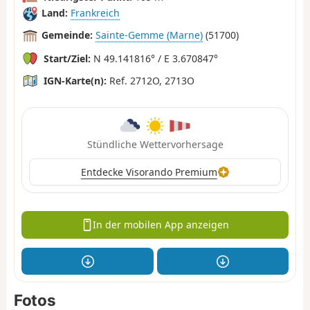
Land:
Frankreich
Gemeinde:
Sainte-Gemme (Marne)
(51700)
Start/Ziel:
N 49.141816° / E 3.670847°
IGN-Karte(n):
Ref. 2712O, 2713O
Stündliche Wettervorhersage
Entdecke Visorando Premium
In der mobilen App anzeigen
Fotos