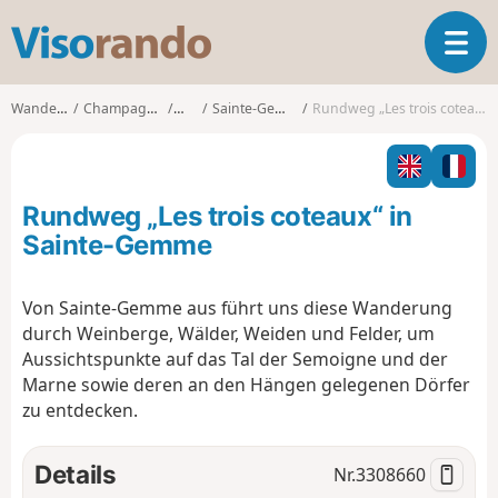
V
T
i
o
s
g
o
Wanderungen
Champagne-Ardenne
Marne
Sainte-Gemme (Marne)
Rundweg „Les trois coteaux“ in Sainte-Gemme
g
r
l
a
e
n
n
d
Rundweg „Les trois coteaux“ in
a
o
v
Sainte-Gemme
i
g
Von Sainte-Gemme aus führt uns diese Wanderung
a
durch Weinberge, Wälder, Weiden und Felder, um
t
i
Aussichtspunkte auf das Tal der Semoigne und der
o
Marne sowie deren an den Hängen gelegenen Dörfer
n
zu entdecken.
Details
Nr.
3308660