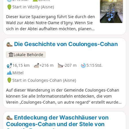
Start in Vézilly (Aisne)
Dieser kurze Spaziergang führt Sie durch den
Wald zur Abtei Notre-Dame d'Igny. Wenn Sie
sich in der Abtei aufhalten möchten, planen
Sie einen halben Tag ein.
Die Geschichte von Coulonges-Cohan
Lokale Behörde
16,15 km
+216 m
-207 m
5:15 Std.
Mittel
Start in Coulonges-Cohan (Aisne)
Auf dieser Wanderung in der Gemeinde Coulonges-Cohan
können Sie alle Informationstafeln entdecken, die vom
Verein „Coulonges-Cohan, un autre regard“ erstellt wurden
und die Geschichte der Gemeinde, das Alltagsleben und die
Ereignisse, die das Dorf geprägt haben, beleuchten.
Entdeckung der Waschhäuser von
Außerdem können Sie dabei die meisten Brunnen und
Coulonges-Cohan und der Stele von
Waschhäuser der Gemeinde erkunden. Am Ende der Tour