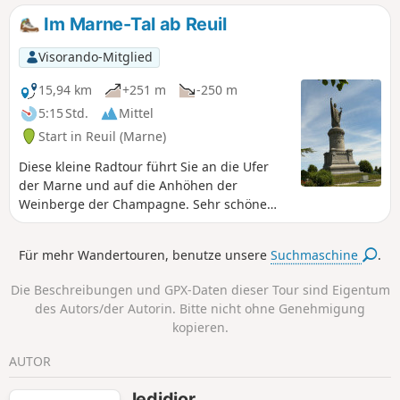
Im Marne-Tal ab Reuil
Visorando-Mitglied
15,94 km
+251 m
-250 m
5:15 Std.
Mittel
Start in Reuil (Marne)
Diese kleine Radtour führt Sie an die Ufer
der Marne und auf die Anhöhen der
Weinberge der Champagne. Sehr schöne
Ausblicke auf das Tal. Sie können das
charmante Dorf Châtillon-sur-Marne und die
Für mehr Wandertouren, benutze unsere
Suchmaschine
.
Statue von Urban II. besichtigen.
Die Beschreibungen und GPX-Daten dieser Tour sind Eigentum
des Autors/der Autorin. Bitte nicht ohne Genehmigung
kopieren.
AUTOR
ledidior