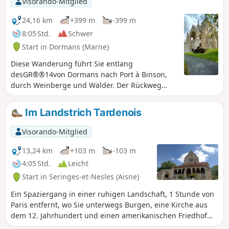
Visorando-Mitglied
24,16 km
+399 m
-399 m
8:05 Std.
Schwer
Start in Dormans (Marne)
Diese Wanderung führt Sie entlang
desGR®®14von Dormans nach Port à Binson,
durch Weinberge und Wälder. Der Rückweg
erfolgt am Ufer der Marne entlang, auf der
unbefestigten Seite, also der angenehmeren.
Im Landstrich Tardenois
Die Strecke ist lang, aber nicht schwierig, da es
kaum Höhenunterschiede gibt.
Visorando-Mitglied
13,24 km
+103 m
-103 m
4:05 Std.
Leicht
Start in Seringes-et-Nesles (Aisne)
Ein Spaziergang in einer ruhigen Landschaft, 1 Stunde von
Paris entfernt, wo Sie unterwegs Burgen, eine Kirche aus
dem 12. Jahrhundert und einen amerikanischen Friedhof
aus dem 1. Weltkrieg entdecken können.