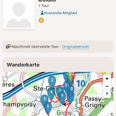
1 Tour
Visorando-Mitglied
Maschinell übersetzte Tour -
Originalversion
Wanderkarte
1
12
2
11
10
3
4
9
8
5
6