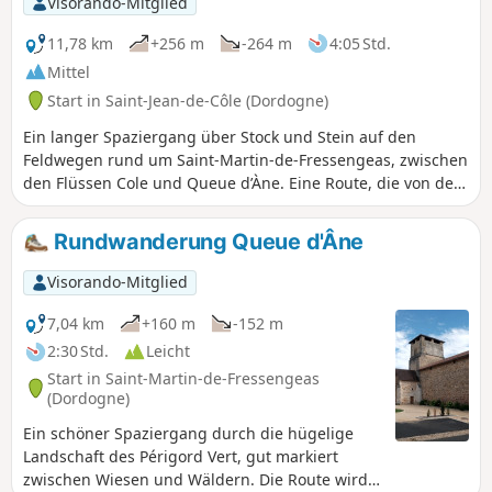
Visorando-Mitglied
11,78 km
+256 m
-264 m
4:05 Std.
Mittel
Start in Saint-Jean-de-Côle (Dordogne)
Ein langer Spaziergang über Stock und Stein auf den
Feldwegen rund um Saint-Martin-de-Fressengeas, zwischen
den Flüssen Cole und Queue d’Àne. Eine Route, die von den
ehrenamtlichen Helfern des örtlichen Vereins „Amis
Chemin“ sehr gut ausgeschildert ist.
Rundwanderung Queue d'Âne
Visorando-Mitglied
7,04 km
+160 m
-152 m
2:30 Std.
Leicht
Start in Saint-Martin-de-Fressengeas
(Dordogne)
Ein schöner Spaziergang durch die hügelige
Landschaft des Périgord Vert, gut markiert
zwischen Wiesen und Wäldern. Die Route wird