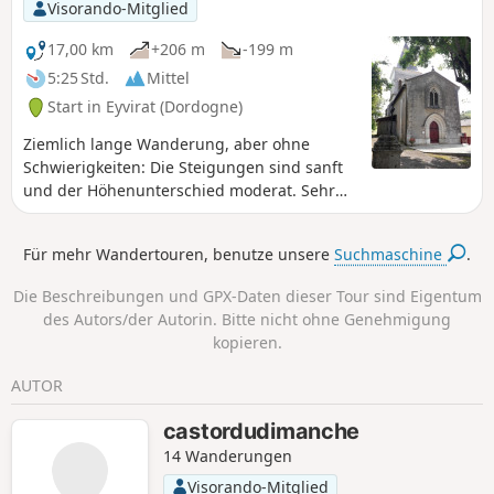
Visorando-Mitglied
17,00 km
+206 m
-199 m
5:25 Std.
Mittel
Start in Eyvirat (Dordogne)
Ziemlich lange Wanderung, aber ohne
Schwierigkeiten: Die Steigungen sind sanft
und der Höhenunterschied moderat. Sehr
schöne Waldabschnitte, eher gegen Ende;
einige Aussichtspunkte auf die hügelige
Für mehr Wandertouren, benutze unsere
Suchmaschine
.
Landschaft, aber auch teilweise etwas
längere asphaltierte Abschnitte.
Die Beschreibungen und GPX-Daten dieser Tour sind Eigentum
des Autors/der Autorin. Bitte nicht ohne Genehmigung
kopieren.
AUTOR
castordudimanche
14 Wanderungen
Visorando-Mitglied