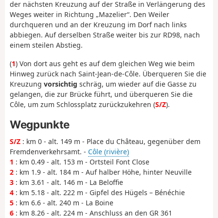
der nächsten Kreuzung auf der Straße in Verlängerung des
Weges weiter in Richtung „Mazelier“. Den Weiler
durchqueren und an der Kreuzung im Dorf nach links
abbiegen. Auf derselben Straße weiter bis zur RD98, nach
einem steilen Abstieg.
(
1
) Von dort aus geht es auf dem gleichen Weg wie beim
Hinweg zurück nach Saint-Jean-de-Côle. Überqueren Sie die
Kreuzung
vorsichtig
schräg, um wieder auf die Gasse zu
gelangen, die zur Brücke führt, und überqueren Sie die
Côle, um zum Schlossplatz zurückzukehren (
S/Z
).
Wegpunkte
S/Z
: km 0 - alt. 149 m - Place du Château, gegenüber dem
Fremdenverkehrsamt. -
Côle (rivière)
1
: km 0.49 - alt. 153 m - Ortsteil Font Close
2
: km 1.9 - alt. 184 m - Auf halber Höhe, hinter Neuville
3
: km 3.61 - alt. 146 m - La Beloffie
4
: km 5.18 - alt. 222 m - Gipfel des Hügels – Bénéchie
5
: km 6.6 - alt. 240 m - La Boine
6
: km 8.26 - alt. 224 m - Anschluss an den GR 361