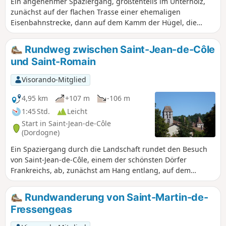
Ein angenehmer Spaziergang, größtenteils im Unterholz,
zunächst auf der flachen Trasse einer ehemaligen
Eisenbahnstrecke, dann auf dem Kamm der Hügel, die
Saint-Jean-de-Côle im Westen überragen, um schließlich
durch traditionelle Weiler zu führen, bevor es zum Abstieg
Rundweg zwischen Saint-Jean-de-Côle
zum Dorf geht.
und Saint-Romain
Visorando-Mitglied
4,95 km
+107 m
-106 m
1:45 Std.
Leicht
Start in Saint-Jean-de-Côle
(Dordogne)
Ein Spaziergang durch die Landschaft rundet den Besuch
von Saint-Jean-de-Côle, einem der schönsten Dörfer
Frankreichs, ab, zunächst am Hang entlang, auf dem
schattigen Weg der ehemaligen Eisenbahnlinie und dann
auf dem Kamm der Hügel, die das Tal der Côle überragen.
Rundwanderung von Saint-Martin-de-
Fressengeas