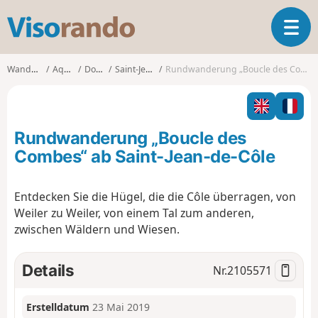
V
T
i
o
s
g
o
Wanderungen
Aquitanien
Dordogne
Saint-Jean-de-Côle
Rundwanderung „Boucle des Combes“ ab Saint-Jean-de-Côle
g
r
l
a
e
n
n
d
Rundwanderung „Boucle des
a
o
v
Combes“ ab Saint-Jean-de-Côle
i
g
Entdecken Sie die Hügel, die die Côle überragen, von
a
Weiler zu Weiler, von einem Tal zum anderen,
t
i
zwischen Wäldern und Wiesen.
o
n
Details
Nr.
2105571
Erstelldatum
23 Mai 2019