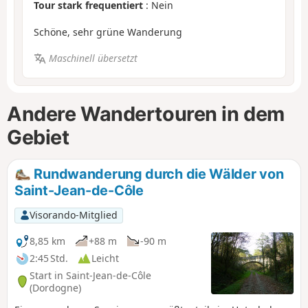
Tour stark frequentiert
: Nein
Schöne, sehr grüne Wanderung
Maschinell übersetzt
Andere Wandertouren in dem
Gebiet
Rundwanderung durch die Wälder von
Saint-Jean-de-Côle
Visorando-Mitglied
8,85 km
+88 m
-90 m
2:45 Std.
Leicht
Start in Saint-Jean-de-Côle
(Dordogne)