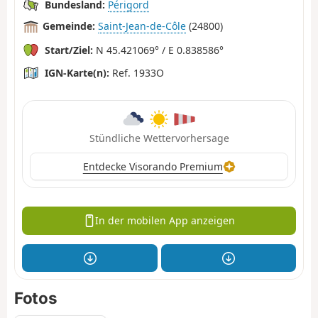
Bundesland:
Périgord
Gemeinde:
Saint-Jean-de-Côle
(24800)
Start/Ziel:
N 45.421069° / E 0.838586°
IGN-Karte(n):
Ref. 1933O
Stündliche Wettervorhersage
Entdecke Visorando Premium
In der mobilen App anzeigen
Fotos