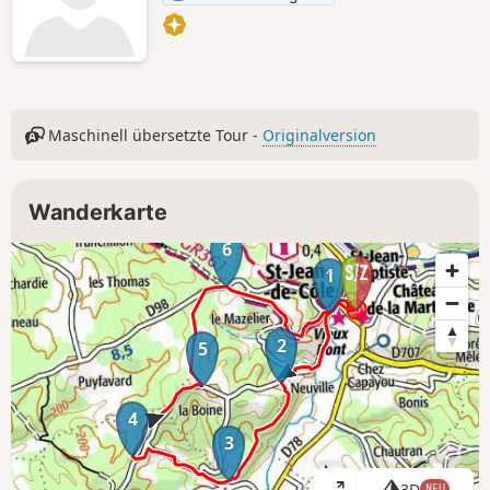
Maschinell übersetzte Tour -
Originalversion
Wanderkarte
6
1
2
5
4
3
3D
NEU