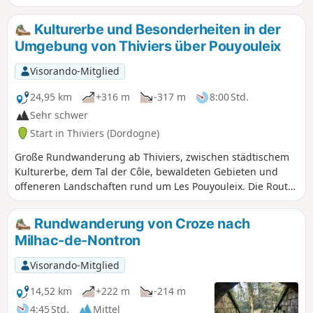
vom lokalen Verein „Amis Chemin”
vorgeschlagen und gepflegt.
Kulturerbe und Besonderheiten in der
Umgebung von Thiviers über Pouyouleix
Visorando-Mitglied
24,95 km
+316 m
-317 m
8:00 Std.
Sehr schwer
Start in Thiviers (Dordogne)
Große Rundwanderung ab Thiviers, zwischen städtischem
Kulturerbe, dem Tal der Côle, bewaldeten Gebieten und
offeneren Landschaften rund um Les Pouyouleix. Die Route
ermöglicht es, verschiedene Facetten der Gemeinde zu
entdecken: die Altstadt, die Umgebung des Bahnhofs, die
Rundwanderung von Croze nach
Ufer der Côle, das Arboretum von Les Pouyouleix und das
Milhac-de-Nontron
alte Thiviers.
Visorando-Mitglied
14,52 km
+222 m
-214 m
4:45 Std.
Mittel