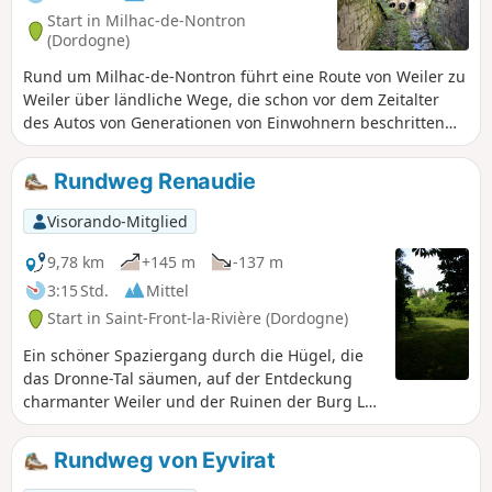
Start in Milhac-de-Nontron
(Dordogne)
Rund um Milhac-de-Nontron führt eine Route von Weiler zu
Weiler über ländliche Wege, die schon vor dem Zeitalter
des Autos von Generationen von Einwohnern beschritten
wurden. Eine andere Art, die Gegend und das ländliche
Leben kennenzulernen.
Rundweg Renaudie
Visorando-Mitglied
9,78 km
+145 m
-137 m
3:15 Std.
Mittel
Start in Saint-Front-la-Rivière (Dordogne)
Ein schöner Spaziergang durch die Hügel, die
das Dronne-Tal säumen, auf der Entdeckung
charmanter Weiler und der Ruinen der Burg La
Renaudie.
Rundweg von Eyvirat