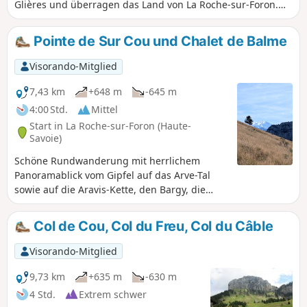
Glières und überragen das Land von La Roche-sur-Foron.
Die Rundwanderung bietet eine abwechslungsreiche und
interessante, aber anspruchsvolle Route: Einige Abschnitte
Pointe de Sur Cou und Chalet de Balme
sind luftige Kletterpartien und mehrere Passagen mit
Seilen erfordern Vorsicht, insbesondere die des Col du
Visorando-Mitglied
Câble, die die gewählte Schwierigkeitsstufe rechtfertigt.
7,43 km
+648 m
-645 m
4:00 Std.
Mittel
Start in La Roche-sur-Foron (Haute-
Savoie)
Schöne Rundwanderung mit herrlichem
Panoramablick vom Gipfel auf das Arve-Tal
sowie auf die Aravis-Kette, den Bargy, die
Sous Dine usw. Der Mont Blanc ist zu sehen.
Verpflegungsmöglichkeit beim Abstieg, da
Col de Cou, Col du Freu, Col du Câble
man am Chalet de Balme vorbeikommt.Sehr
beliebte Wanderung, unter anderem wegen
Visorando-Mitglied
des Chalet de Balme.
9,73 km
+635 m
-630 m
4 Std.
Extrem schwer