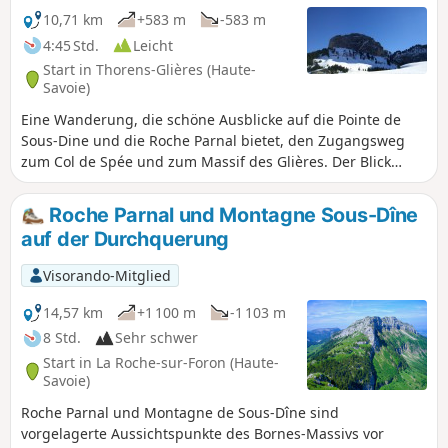
10,71 km
+583 m
-583 m
4:45 Std.
Leicht
Start in Thorens-Glières (Haute-
Savoie)
Eine Wanderung, die schöne Ausblicke auf die Pointe de
Sous-Dine und die Roche Parnal bietet, den Zugangsweg
zum Col de Spée und zum Massif des Glières. Der Blick
reicht auch bis zum Jura, zum Salève und zum Genfer See.
Roche Parnal und Montagne Sous-Dîne
auf der Durchquerung
Visorando-Mitglied
14,57 km
+1 100 m
-1 103 m
8 Std.
Sehr schwer
Start in La Roche-sur-Foron (Haute-
Savoie)
Roche Parnal und Montagne de Sous-Dîne sind
vorgelagerte Aussichtspunkte des Bornes-Massivs vor