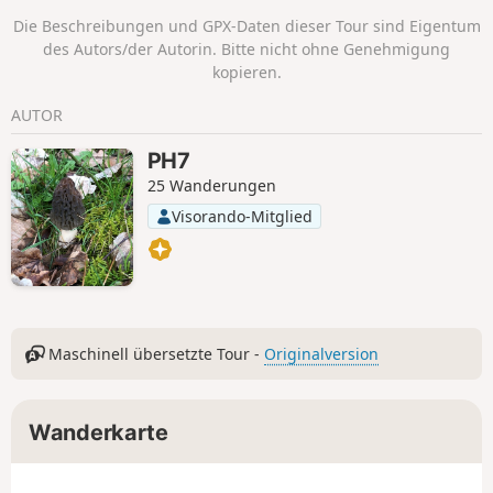
Sous-Dîne) zum authentischen Gipfel der
Die Beschreibungen und GPX-Daten dieser Tour sind Eigentum
Montagne de Sous-Dîne. Rückweg über den Col
des Autors/der Autorin. Bitte nicht ohne Genehmigung
du Câble.
kopieren.
AUTOR
PH7
25 Wanderungen
Visorando-Mitglied
Maschinell übersetzte Tour -
Originalversion
Wanderkarte