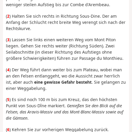
weniger steilen Aufstieg bis zur Combe d'Arembeau.
(
2
) Halten Sie sich rechts in Richtung Sous-Dine. Der am
Anfang der Schlucht recht breite Weg verengt sich nach der
Rechtskurve.
(
3
) Lassen Sie links einen weiteren Weg vom Mont Piton
liegen. Gehen Sie rechts weiter (Richtung Süden). Zwei
Seilabschnitte (in dieser Richtung des Aufstiegs ohne
größere Schwierigkeiten) führen zur Passage du Monthieu.
(
4
) Der Weg führt dann weiter bis zum Plateau, wobei man
an den Felsen entlanggeht, wo die Aussicht zwar herrlich
ist, aber auch
eine gewisse Gefahr besteht
. Sie gelangen zu
einer Weggabelung.
(
5
) Es sind noch 100 m bis zum Kreuz, das den höchsten
Punkt von Sous-Dîne markiert.
Genießen Sie den Blick auf die
Felsen, das Aravis-Massiv und das Mont-Blanc-Massiv sowie auf
die Gämsen
.
(
6
) Kehren Sie zur vorherigen Weggabelung zurück.