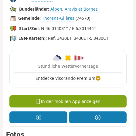
Bundesländer:
Alpen
,
Aravis et Bornes
Gemeinde:
Thorens-Glières
(74570)
Start/Ziel:
N 46.014031° / E 6.301444°
IGN-Karte(n):
Ref. 3430ET, 3430ETR, 3430OT
Stündliche Wettervorhersage
Entdecke Visorando Premium
In der mobilen App anzeigen
Fotos