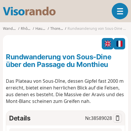
V
T
i
o
s
g
o
Wanderungen
Rhône-Alpes
Haute-Savoie
Thorens-Glières
Rundwanderung von Sous-Dine über den Passage du Monthieu
g
r
l
a
e
n
n
d
Rundwanderung von Sous-Dine
a
o
v
über den Passage du Monthieu
i
g
Das Plateau von Sous-Dîne, dessen Gipfel fast 2000 m
a
erreicht, bietet einen herrlichen Blick auf die Felsen,
t
i
aus denen es besteht. Die Massive der Aravis und des
o
Mont-Blanc scheinen zum Greifen nah.
n
Details
Nr.
38589028