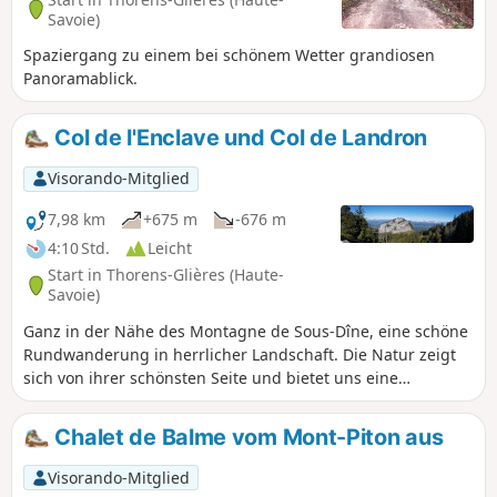
du Câble ist ergehenen Wanderern
Savoie)
vorbehalten, die schwindelfrei sind.
Spaziergang zu einem bei schönem Wetter grandiosen
Panoramablick.
Col de l'Enclave und Col de Landron
Visorando-Mitglied
7,98 km
+675 m
-676 m
4:10 Std.
Leicht
Start in Thorens-Glières (Haute-
Savoie)
Ganz in der Nähe des Montagne de Sous-Dîne, eine schöne
Rundwanderung in herrlicher Landschaft. Die Natur zeigt
sich von ihrer schönsten Seite und bietet uns eine
Symphonie aus Herbstfarben. Die Strecke zwischen dem Col
de Landron und dem Col de l’Enclave führt durch eine
Chalet de Balme vom Mont-Piton aus
wunderschöne, recht unberührte Umgebung und eine
Farbenpracht in den Bäumen.
Visorando-Mitglied