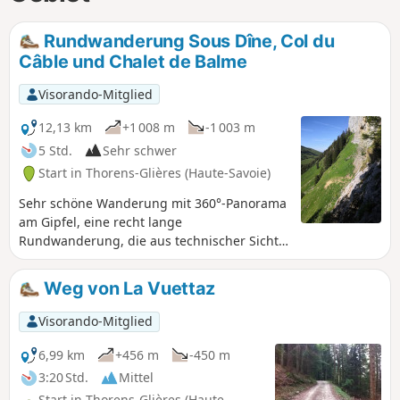
Rundwanderung Sous Dîne, Col du
Câble und Chalet de Balme
Visorando-Mitglied
12,13 km
+1 008 m
-1 003 m
5 Std.
Sehr schwer
Start in Thorens-Glières (Haute-Savoie)
Sehr schöne Wanderung mit 360°-Panorama
am Gipfel, eine recht lange
Rundwanderung, die aus technischer Sicht
sehr anspruchsvoll ist. Abwechselnd durch
Wälder, über das Schratte-Plateau, dann ein
Weg von La Vuettaz
recht technischer Abstieg bis zum Col du
Câble mit einer sehr schwierigen Passage.
Visorando-Mitglied
Anschließend ein relativ einfacher Abstieg
bis zum Chalet de Balme, dann auf einem
6,99 km
+456 m
-450 m
befahrbaren Weg und durch den Wald.
3:20 Std.
Mittel
Achtung: Eine ausgesetzte Passage am Col
Start in Thorens-Glières (Haute-