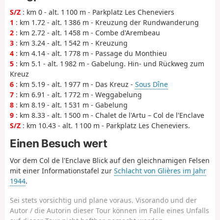
S/Z
: km 0 - alt. 1 100 m - Parkplatz Les Cheneviers
1
: km 1.72 - alt. 1 386 m - Kreuzung der Rundwanderung
2
: km 2.72 - alt. 1 458 m - Combe d'Arembeau
3
: km 3.24 - alt. 1 542 m - Kreuzung
4
: km 4.14 - alt. 1 778 m - Passage du Monthieu
5
: km 5.1 - alt. 1 982 m - Gabelung. Hin- und Rückweg zum
Kreuz
6
: km 5.19 - alt. 1 977 m - Das Kreuz -
Sous Dîne
7
: km 6.91 - alt. 1 772 m - Weggabelung
8
: km 8.19 - alt. 1 531 m - Gabelung
9
: km 8.33 - alt. 1 500 m - Chalet de l'Artu – Col de l'Enclave
S/Z
: km 10.43 - alt. 1 100 m - Parkplatz Les Cheneviers.
Einen Besuch wert
Vor dem Col de l'Enclave Blick auf den gleichnamigen Felsen
mit einer Informationstafel zur
Schlacht von Glières im Jahr
1944
.
Sei stets vorsichtig und plane voraus. Visorando und der
Autor / die Autorin dieser Tour können im Falle eines Unfalls