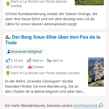
Start in La Roche-sur-Foron (Haute-
Savoie)
Schöne Rundwanderung unweit der Station Orange, die
über drei Pässe führt und mit dem Abstieg vom Col du
Câble für einen kleinen Adrenalinkick sorgt!
Der Berg Sous-Dîne über den Pas de la
Truie
Visorando-Mitglied
5,10 km
+669 m
-663 m
3:20 Std.
Schwer
Start in La Roche-sur-Foron (Haute-Savoie)
In der Reihe „Grandes Classiques” (Große
Klassiker) finden Sie eine Wanderung, die an
den Chalets de la Balme beginnt und über den
Pas de la Truie, einen Weg entlang der
Felswände, zur Pointe de Sous-Dîne führt, dann
Für mehr Wandertouren, benutze unsere
Suchmaschine
.
über den Gipfelgrat der Soudine-Kette (oder