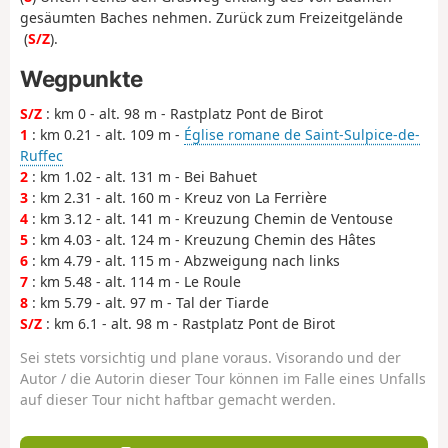
gesäumten Baches nehmen. Zurück zum Freizeitgelände
(
S/Z
).
Wegpunkte
S/Z
: km 0 - alt. 98 m - Rastplatz Pont de Birot
1
: km 0.21 - alt. 109 m -
Église romane de Saint-Sulpice-de-
Ruffec
2
: km 1.02 - alt. 131 m - Bei Bahuet
3
: km 2.31 - alt. 160 m - Kreuz von La Ferrière
4
: km 3.12 - alt. 141 m - Kreuzung Chemin de Ventouse
5
: km 4.03 - alt. 124 m - Kreuzung Chemin des Hâtes
6
: km 4.79 - alt. 115 m - Abzweigung nach links
7
: km 5.48 - alt. 114 m - Le Roule
8
: km 5.79 - alt. 97 m - Tal der Tiarde
S/Z
: km 6.1 - alt. 98 m - Rastplatz Pont de Birot
Sei stets vorsichtig und plane voraus. Visorando und der
Autor / die Autorin dieser Tour können im Falle eines Unfalls
auf dieser Tour nicht haftbar gemacht werden.