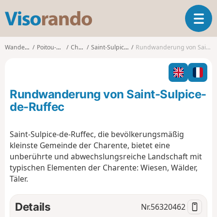
V
T
i
o
s
g
o
Wanderungen
Poitou-Charentes
Charente
Saint-Sulpice-de-Ruffec
Rundwanderung von Saint-Sulpice-de-Ruffec
g
r
l
a
e
n
n
d
Rundwanderung von Saint-Sulpice-
a
o
v
de-Ruffec
i
g
Saint-Sulpice-de-Ruffec, die bevölkerungsmäßig
a
kleinste Gemeinde der Charente, bietet eine
t
i
unberührte und abwechslungsreiche Landschaft mit
o
typischen Elementen der Charente: Wiesen, Wälder,
n
Täler.
Details
Nr.
56320462