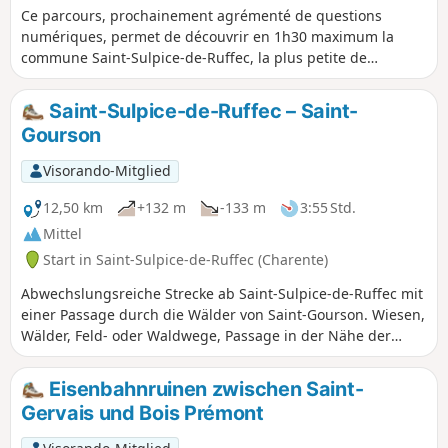
Ce parcours, prochainement agrémenté de questions
numériques, permet de découvrir en 1h30 maximum la
commune Saint-Sulpice-de-Ruffec, la plus petite de
Charente par sa population (36 habitants).
Saint-Sulpice-de-Ruffec – Saint-
Gourson
Visorando-Mitglied
12,50 km
+132 m
-133 m
3:55 Std.
Mittel
Start in Saint-Sulpice-de-Ruffec (Charente)
Abwechslungsreiche Strecke ab Saint-Sulpice-de-Ruffec mit
einer Passage durch die Wälder von Saint-Gourson. Wiesen,
Wälder, Feld- oder Waldwege, Passage in der Nähe der
Quelle der Tiarde usw. Hier finden Sie alles, was Sie
brauchen, um die Anfänge der Charente Limousine zu
Eisenbahnruinen zwischen Saint-
entdecken.
Gervais und Bois Prémont