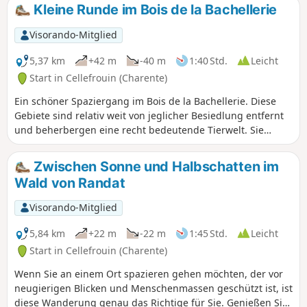
Kleine Runde im Bois de la Bachellerie
Visorando-Mitglied
5,37 km
+42 m
-40 m
1:40 Std.
Leicht
Start in Cellefrouin (Charente)
Ein schöner Spaziergang im Bois de la Bachellerie. Diese
Gebiete sind relativ weit von jeglicher Besiedlung entfernt
und beherbergen eine recht bedeutende Tierwelt. Sie
können entspannt spazieren gehen, da einige Abschnitte
der Wege gut freigelegt sind.
Zwischen Sonne und Halbschatten im
Wald von Randat
Visorando-Mitglied
5,84 km
+22 m
-22 m
1:45 Std.
Leicht
Start in Cellefrouin (Charente)
Wenn Sie an einem Ort spazieren gehen möchten, der vor
neugierigen Blicken und Menschenmassen geschützt ist, ist
diese Wanderung genau das Richtige für Sie. Genießen Sie