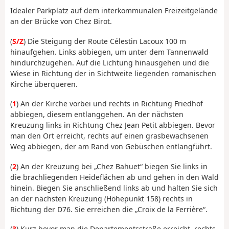
Idealer Parkplatz auf dem interkommunalen Freizeitgelände
an der Brücke von Chez Birot.
(
S/Z
) Die Steigung der Route Célestin Lacoux 100 m
hinaufgehen. Links abbiegen, um unter dem Tannenwald
hindurchzugehen. Auf die Lichtung hinausgehen und die
Wiese in Richtung der in Sichtweite liegenden romanischen
Kirche überqueren.
(
1
) An der Kirche vorbei und rechts in Richtung Friedhof
abbiegen, diesem entlanggehen. An der nächsten
Kreuzung links in Richtung Chez Jean Petit abbiegen. Bevor
man den Ort erreicht, rechts auf einen grasbewachsenen
Weg abbiegen, der am Rand von Gebüschen entlangführt.
(
2
) An der Kreuzung bei „Chez Bahuet“ biegen Sie links in
die brachliegenden Heideflächen ab und gehen in den Wald
hinein. Biegen Sie anschließend links ab und halten Sie sich
an der nächsten Kreuzung (Höhepunkt 158) rechts in
Richtung der D76. Sie erreichen die „Croix de la Ferrière“.
(
3
) Kurz bevor man die Departementsstraße erreicht, rechts