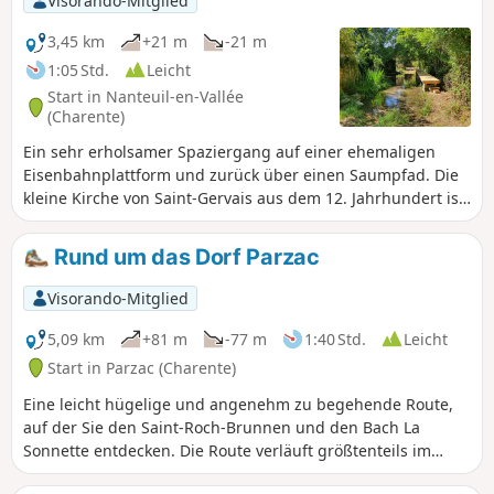
Visorando-Mitglied
3,45 km
+21 m
-21 m
1:05 Std.
Leicht
Start in Nanteuil-en-Vallée
(Charente)
Ein sehr erholsamer Spaziergang auf einer ehemaligen
Eisenbahnplattform und zurück über einen Saumpfad. Die
kleine Kirche von Saint-Gervais aus dem 12. Jahrhundert ist
in einem außergewöhnlich guten Zustand.
Rund um das Dorf Parzac
Visorando-Mitglied
5,09 km
+81 m
-77 m
1:40 Std.
Leicht
Start in Parzac (Charente)
Eine leicht hügelige und angenehm zu begehende Route,
auf der Sie den Saint-Roch-Brunnen und den Bach La
Sonnette entdecken. Die Route verläuft größtenteils im
Freien mit einigen Abschnitten im Unterholz.