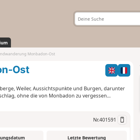
ium
ndwanderung Monbadon-Ost
n-Ost
erge, Weiler, Aussichtspunkte und Burgen, darunter
chlag, ohne die von Monbadon zu vergessen...
Nr.
401591
tungsdatum
Letzte Bewertung