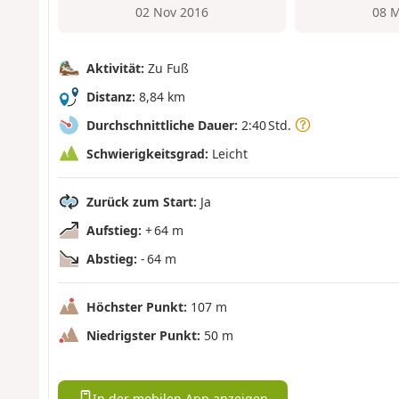
02 Nov 2016
08 M
Aktivität:
Zu Fuß
Distanz:
8,84 km
Durchschnittliche Dauer:
2:40 Std.
Schwierigkeitsgrad:
Leicht
Zurück zum Start:
Ja
Aufstieg:
+ 64 m
Abstieg:
- 64 m
Höchster Punkt:
107 m
Niedrigster Punkt:
50 m
In der mobilen App anzeigen