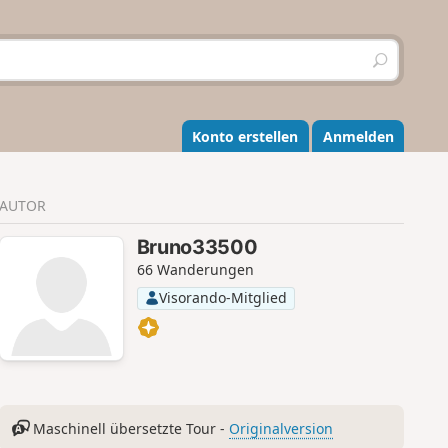
S
u
c
h
e
Konto erstellen
Anmelden
n
AUTOR
Bruno33500
66 Wanderungen
Visorando-Mitglied
Maschinell übersetzte Tour -
Originalversion