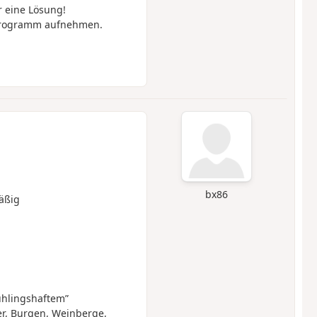
 eine Lösung!
Programm aufnehmen.
bx86
äßig
ühlingshaftem”
er, Burgen, Weinberge,