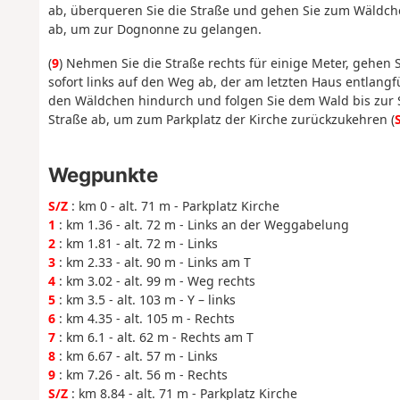
ab, überqueren Sie die Straße und gehen Sie zum Wäldche
ab, um zur Dognonne zu gelangen.
(
9
) Nehmen Sie die Straße rechts für einige Meter, gehen
sofort links auf den Weg ab, der am letzten Haus entlang
den Wäldchen hindurch und folgen Sie dem Wald bis zur S
Straße ab, um zum Parkplatz der Kirche zurückzukehren (
Wegpunkte
S/Z
: km 0 - alt. 71 m - Parkplatz Kirche
1
: km 1.36 - alt. 72 m - Links an der Weggabelung
2
: km 1.81 - alt. 72 m - Links
3
: km 2.33 - alt. 90 m - Links am T
4
: km 3.02 - alt. 99 m - Weg rechts
5
: km 3.5 - alt. 103 m - Y – links
6
: km 4.35 - alt. 105 m - Rechts
7
: km 6.1 - alt. 62 m - Rechts am T
8
: km 6.67 - alt. 57 m - Links
9
: km 7.26 - alt. 56 m - Rechts
S/Z
: km 8.84 - alt. 71 m - Parkplatz Kirche