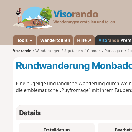
V
i
s
o
r
a
Tools
Wandertouren
Hilfe ↗
Viso
rando
Prem
n
Visorando
Wanderungen
Aquitanien
Gironde
Puisseguin
Ru
d
o
Rundwanderung Monbado
Eine hügelige und ländliche Wanderung durch Weinb
die emblematische „Puyfromage” mit ihrem Taubens
Details
Erstelldatum
Bearbei