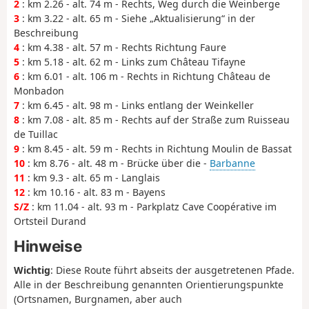
2
: km 2.26 - alt. 74 m - Rechts, Weg durch die Weinberge
3
: km 3.22 - alt. 65 m - Siehe „Aktualisierung“ in der
Beschreibung
4
: km 4.38 - alt. 57 m - Rechts Richtung Faure
5
: km 5.18 - alt. 62 m - Links zum Château Tifayne
6
: km 6.01 - alt. 106 m - Rechts in Richtung Château de
Monbadon
7
: km 6.45 - alt. 98 m - Links entlang der Weinkeller
8
: km 7.08 - alt. 85 m - Rechts auf der Straße zum Ruisseau
de Tuillac
9
: km 8.45 - alt. 59 m - Rechts in Richtung Moulin de Bassat
10
: km 8.76 - alt. 48 m - Brücke über die -
Barbanne
11
: km 9.3 - alt. 65 m - Langlais
12
: km 10.16 - alt. 83 m - Bayens
S/Z
: km 11.04 - alt. 93 m - Parkplatz Cave Coopérative im
Ortsteil Durand
Hinweise
Wichtig
: Diese Route führt abseits der ausgetretenen Pfade.
Alle in der Beschreibung genannten Orientierungspunkte
(Ortsnamen, Burgnamen, aber auch