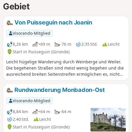
Gebiet
Von Puisseguin nach Joanin
Visorando-Mitglied
8,26 km
+69 m
-76 m
2:35 Std.
Leicht
Start in Puisseguin (Gironde)
Leicht hügelige Wanderung durch Weinberge und Weiler.
Die begehenen Straßen sind meist wenig begehen und die
ausreichend breiten Seitenstreifen ermöglichen es, nicht
auf dem Asphalt gehen zu müssen.
Rundwanderung Monbadon-Ost
Visorando-Mitglied
8,84 km
+64 m
-64 m
2:40 Std.
Leicht
Start in Puisseguin (Gironde)