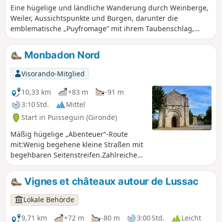
Eine hügelige und ländliche Wanderung durch Weinberge,
Weiler, Aussichtspunkte und Burgen, darunter die
emblematische „Puyfromage” mit ihrem Taubenschlag,
ohne die von Monbadon zu vergessen...
Monbadon Nord
Visorando-Mitglied
10,33 km
+83 m
-91 m
3:10 Std.
Mittel
Start in Puisseguin (Gironde)
Mäßig hügelige „Abenteuer“-Route
mit:Wenig begehene kleine Straßen mit
begehbaren Seitenstreifen.Zahlreiche
Passagen im Unterholz.
Vignes et châteaux autour de Lussac
Lokale Behörde
9,71 km
+72 m
-80 m
3:00 Std.
Leicht