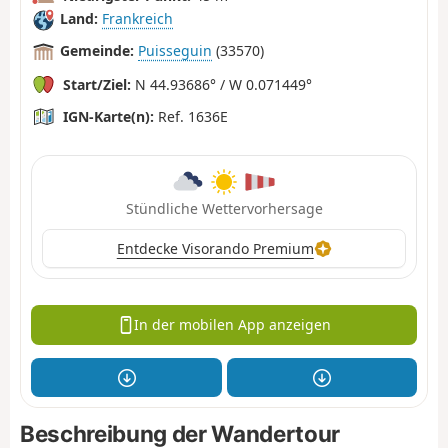
Land:
Frankreich
Gemeinde:
Puisseguin
(33570)
Start/Ziel:
N 44.93686° / W 0.071449°
IGN-Karte(n):
Ref. 1636E
Stündliche Wettervorhersage
Entdecke Visorando Premium
In der mobilen App anzeigen
Beschreibung der Wandertour