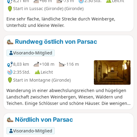
8,21 km
+66 m
-73 m
2:30 Std.
Leicht
Start in Lussac (Gironde) (Gironde)
Eine sehr flache, ländliche Strecke durch Weinberge,
Unterholz und kleine Weiler.
Rundweg östlich von Parsac
Visorando-Mitglied
8,03 km
+108 m
-116 m
2:35 Std.
Leicht
Start in Montagne (Gironde)
Wanderung in einer abwechslungsreichen und hügeligen
Landschaft zwischen Weinbergen, Wiesen, Wäldern und
Teichen. Einige Schlösser und schöne Häuser. Die wenigen
begehenen Straßen sind sehr wenig frequentiert.
Nördlich von Parsac
Visorando-Mitglied