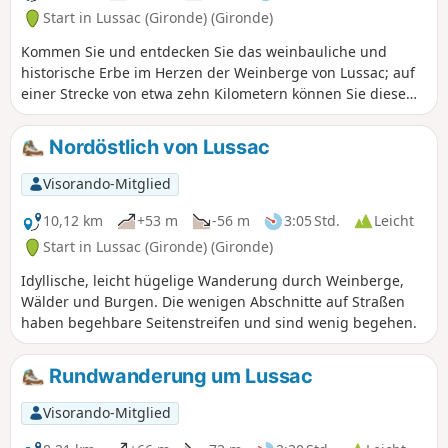
Start in Lussac (Gironde) (Gironde)
Kommen Sie und entdecken Sie das weinbauliche und
historische Erbe im Herzen der Weinberge von Lussac; auf
einer Strecke von etwa zehn Kilometern können Sie diese
Region bewundern, in der der Mensch seine Geschichte
und Kultur aufgebaut hat. Diese für alle zugängliche
Nordöstlich von Lussac
Rundwanderung eignet sich für Ihre individuellen oder
gemeinsamen Sport- oder Freizeitziele.Die Strecke ist mit
Visorando-Mitglied
Pfosten markiert, die Ihnen durch Scannen des QR-Codes
Angaben zur Durchlaufzeit beim Wandern oder Nordic
10,12 km
+53 m
-56 m
3:05 Std.
Leicht
Walking oder zu den durchquerten Orten liefern.Pfeile
Start in Lussac (Gironde) (Gironde)
ergänzen diese Route.
Idyllische, leicht hügelige Wanderung durch Weinberge,
Wälder und Burgen. Die wenigen Abschnitte auf Straßen
haben begehbare Seitenstreifen und sind wenig begehen.
Rundwanderung um Lussac
Visorando-Mitglied