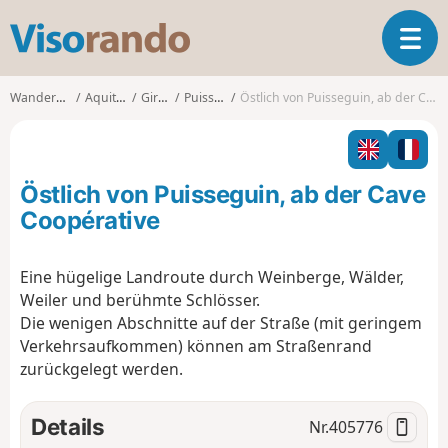
V
T
i
o
s
g
o
Wanderungen
Aquitanien
Gironde
Puisseguin
Östlich von Puisseguin, ab der Cave Coopérative
g
r
l
a
e
n
n
d
Östlich von Puisseguin, ab der Cave
a
o
v
Coopérative
i
g
Eine hügelige Landroute durch Weinberge, Wälder,
a
Weiler und berühmte Schlösser.
t
i
Die wenigen Abschnitte auf der Straße (mit geringem
o
Verkehrsaufkommen) können am Straßenrand
n
zurückgelegt werden.
Details
Nr.
405776