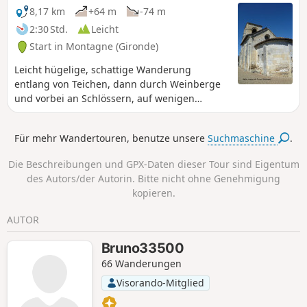
8,17 km
+64 m
-74 m
2:30 Std.
Leicht
Start in Montagne (Gironde)
Leicht hügelige, schattige Wanderung
entlang von Teichen, dann durch Weinberge
und vorbei an Schlössern, auf wenigen
kleinen, sehr wenig begehenen Straßen.
Für mehr Wandertouren, benutze unsere
Suchmaschine
.
Die Beschreibungen und GPX-Daten dieser Tour sind Eigentum
des Autors/der Autorin. Bitte nicht ohne Genehmigung
kopieren.
AUTOR
Bruno33500
66 Wanderungen
Visorando-Mitglied