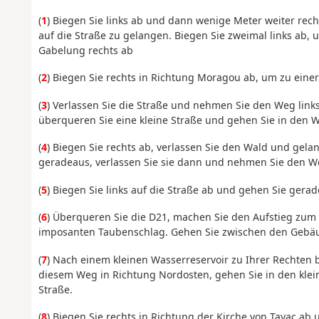
(
1
) Biegen Sie links ab und dann wenige Meter weiter rech
auf die Straße zu gelangen. Biegen Sie zweimal links ab, 
Gabelung rechts ab
(
2
) Biegen Sie rechts in Richtung Moragou ab, um zu eine
(
3
) Verlassen Sie die Straße und nehmen Sie den Weg link
überqueren Sie eine kleine Straße und gehen Sie in den W
(
4
) Biegen Sie rechts ab, verlassen Sie den Wald und gelan
geradeaus, verlassen Sie sie dann und nehmen Sie den Weg
(
5
) Biegen Sie links auf die Straße ab und gehen Sie ger
(
6
) Überqueren Sie die D21, machen Sie den Aufstieg zum
imposanten Taubenschlag. Gehen Sie zwischen den Gebä
(
7
) Nach einem kleinen Wasserreservoir zu Ihrer Rechten 
diesem Weg in Richtung Nordosten, gehen Sie in den klei
Straße.
(
8
) Biegen Sie rechts in Richtung der Kirche von Tayac ab 