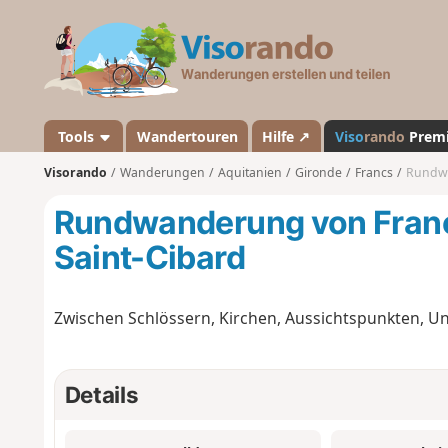
V
i
s
o
r
a
Tools
Wandertouren
Hilfe ↗
Viso
rando
Prem
n
Visorando
Wanderungen
Aquitanien
Gironde
Francs
Rundwa
d
o
Rundwanderung von Franc
Saint-Cibard
Zwischen Schlössern, Kirchen, Aussichtspunkten, U
Details