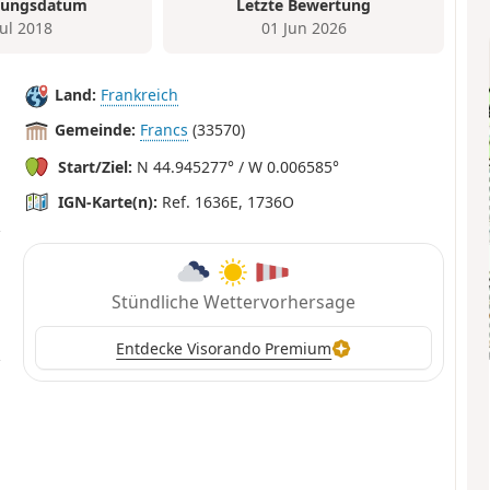
tungsdatum
Letzte Bewertung
Jul 2018
01 Jun 2026
Land:
Frankreich
Gemeinde:
Francs
(33570)
Start/Ziel:
N 44.945277° / W 0.006585°
IGN-Karte(n):
Ref. 1636E, 1736O
Stündliche Wettervorhersage
Entdecke Visorando Premium