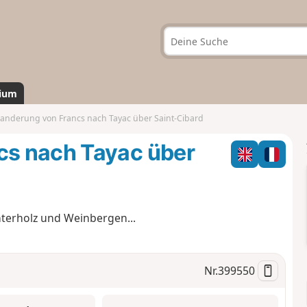
ium
nderung von Francs nach Tayac über Saint-Cibard
s nach Tayac über
nterholz und Weinbergen...
Nr.
399550