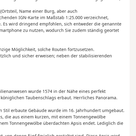
(Ortsteil, Name einer Burg, aber auch
chenden IGN-Karte im Maßstab 1:25.000 verzeichnet,
e. Es wird dringend empfohlen, sich entweder die genannte
Smartphone zu nutzen, wodurch Sie zudem ständig geortet
nzige Möglichkeit, solche Routen fortzusetzen.
zlich und sicher erweisen; neben der stabilisierenden
ilienanwesen wurde 1574 in der Nähe eines perfekt
 königlichen Taubenschlags erbaut. Herrliches Panorama.
en Stil erbaute Gebäude wurde im 16. Jahrhundert umgebaut.
sis, die aus einem kurzen, mit einem Tonnengewölbe
inem Tonnengewölbe überdachten Apsis endet. Lediglich die
t, von denen fünf figürlich gestaltet sind. Diese Apsis wird