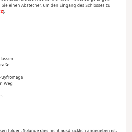
ie einen Abstecher, um den Eingang des Schlosses zu
/Z
).
rlassen
traße
g Puyfromage
den Weg
cs
en folgen: Solange dies nicht ausdrücklich angegeben ist,