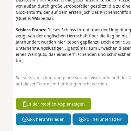
von außen durch große Strebepfeiler gestützt, die zu ei
Glockenturm, der auf dem ersten Joch des Kirchenschiffs st
(Quelle: Wikipedia).
Schloss Francs
: Dieses Schloss thront über der Umgebung
zeugt von der englischen Herrschaft über die Region bis 14
Jahrhundert wurden hier Reben gepflanzt. Doch erst 1986 
unternehmungslustiger Eigentümer zum Erwachen dieser 
eines Weinguts, das einen erfrischenden und schmackhafte
tun.
Sei stets vorsichtig und plane voraus. Visorando und der A
auf dieser Tour nicht haftbar gemacht werden.
In der mobilen App anzeigen
GPX herunterladen
PDF herunterladen