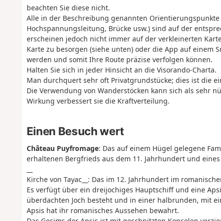
beachten Sie diese nicht.
Alle in der Beschreibung genannten Orientierungspunkte 
Hochspannungsleitung, Brücke usw.) sind auf der entspre
erscheinen jedoch nicht immer auf der verkleinerten Kart
Karte zu besorgen (siehe unten) oder die App auf einem 
werden und somit Ihre Route präzise verfolgen können.
Halten Sie sich in jeder Hinsicht an die Visorando-Charta.
Man durchquert sehr oft Privatgrundstücke; dies ist die ei
Die Verwendung von Wanderstöcken kann sich als sehr nüt
Wirkung verbessert sie die Kraftverteilung.
Einen Besuch wert
Château Puyfromage
: Das auf einem Hügel gelegene Fam
erhaltenen Bergfrieds aus dem 11. Jahrhundert und eines
__
Kirche von Tayac__: Das im 12. Jahrhundert im romanisch
Es verfügt über ein dreijochiges Hauptschiff und eine Ap
überdachten Joch besteht und in einer halbrunden, mit e
Apsis hat ihr romanisches Aussehen bewahrt.
Das Gesims der Apsis ist mit geschnitzten Konsolen verzier