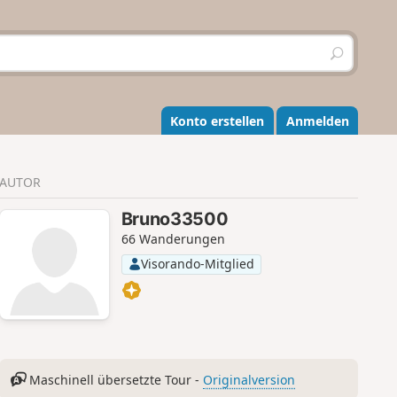
S
u
c
h
e
Konto erstellen
Anmelden
n
AUTOR
Bruno33500
66 Wanderungen
Visorando-Mitglied
Maschinell übersetzte Tour -
Originalversion