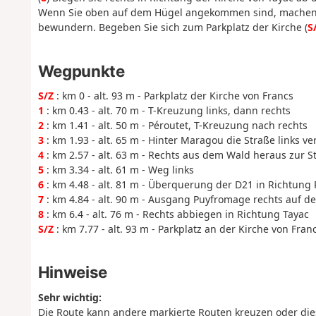
Wenn Sie oben auf dem Hügel angekommen sind, machen S
bewundern. Begeben Sie sich zum Parkplatz der Kirche (
S
Wegpunkte
S/Z
: km 0 - alt. 93 m - Parkplatz der Kirche von Francs
1
: km 0.43 - alt. 70 m - T-Kreuzung links, dann rechts
2
: km 1.41 - alt. 50 m - Péroutet, T-Kreuzung nach rechts
3
: km 1.93 - alt. 65 m - Hinter Maragou die Straße links ve
4
: km 2.57 - alt. 63 m - Rechts aus dem Wald heraus zur S
5
: km 3.34 - alt. 61 m - Weg links
6
: km 4.48 - alt. 81 m - Überquerung der D21 in Richtun
7
: km 4.84 - alt. 90 m - Ausgang Puyfromage rechts auf 
8
: km 6.4 - alt. 76 m - Rechts abbiegen in Richtung Tayac
S/Z
: km 7.77 - alt. 93 m - Parkplatz an der Kirche von Fran
Hinweise
Sehr wichtig:
Die Route kann andere markierte Routen kreuzen oder dies