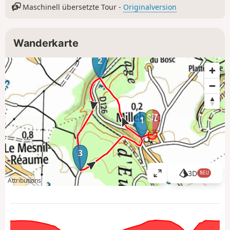
Maschinell übersetzte Tour -
Originalversion
Wanderkarte
2
1
3
3D
NEU
K
Attributions
a
r
t
e