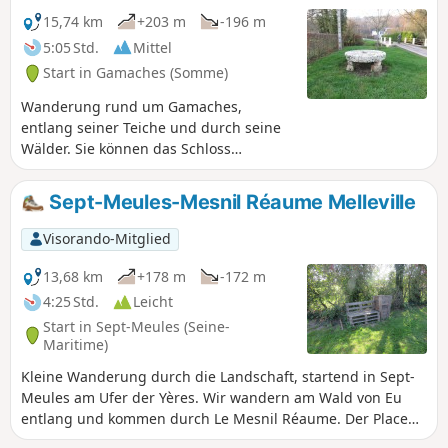
herrlichen Blick auf das Tal mit der Stadt
15,74 km
+203 m
-196 m
Incheville und das Waldmassiv.
5:05 Std.
Mittel
Start in Gamaches (Somme)
Wanderung rund um Gamaches,
entlang seiner Teiche und durch seine
Wälder. Sie können das Schloss
Floriville, das hübsche Dorf Hélicourt
und seinen Fluss, die Vimeuse,
Sept-Meules-Mesnil Réaume Melleville
entdecken.
Visorando-Mitglied
13,68 km
+178 m
-172 m
4:25 Std.
Leicht
Start in Sept-Meules (Seine-
Maritime)
Kleine Wanderung durch die Landschaft, startend in Sept-
Meules am Ufer der Yères. Wir wandern am Wald von Eu
entlang und kommen durch Le Mesnil Réaume. Der Place
Motte ist perfekt für eine kleine Pause, und wir kehren nach