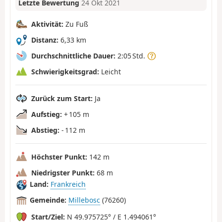
Letzte Bewertung
24 Okt 2021
Aktivität:
Zu Fuß
Distanz:
6,33 km
Durchschnittliche Dauer:
2:05 Std.
Schwierigkeitsgrad:
Leicht
Zurück zum Start:
Ja
Aufstieg:
+ 105 m
Abstieg:
- 112 m
Höchster Punkt:
142 m
Niedrigster Punkt:
68 m
Land:
Frankreich
Gemeinde:
Millebosc
(76260)
Start/Ziel:
N 49.975725° / E 1.494061°