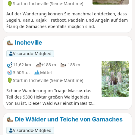
Start in Incheville (Seine-Maritime)
Auf der Wanderung können Sie manchmal entdecken, dass
Segeln, Kanu, Kajak, Tretboot, Paddeln und Angeln auf dem
Étang de Gamaches ebenfalls möglich sind.
Incheville
Visorando-Mitglied
11,62 km
+188 m
-188 m
3:50 Std.
Mittel
Start in Incheville (Seine-Maritime)
Schöne Wanderung im Triage-Massiv, das
Teil des 9300 Hektar großen Waldgebiets
von Eu ist. Dieser Wald war einst im Besitz
der Familie d'Orléans. Ein majestätischer
Wald, der hauptsächlich aus Buchen
Die Wälder und Teiche von Gamaches
besteht. Auf der Wanderung kommt man am
Quesne au loup und am Pierre bise vorbei.
Visorando-Mitglied
Auf dem Rückweg haben wir einen