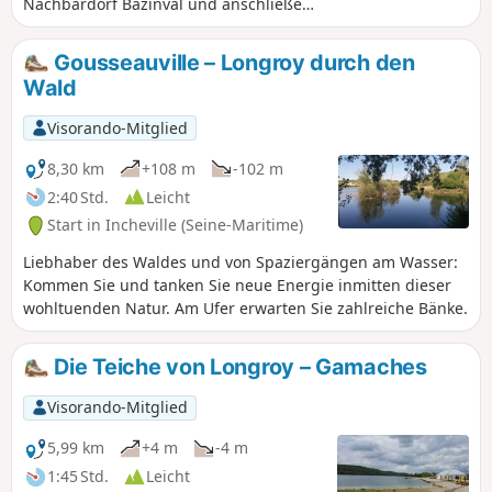
Nachbardorf Bazinval und anschließend
durch das Massif de la Haute Forêt d’Eu.
Auf dem Rückweg kommen Sie am
Gousseauville – Longroy durch den
Schloss „Château de la Grande Vallée“
Wald
vorbei.
Visorando-Mitglied
8,30 km
+108 m
-102 m
2:40 Std.
Leicht
Start in Incheville (Seine-Maritime)
Liebhaber des Waldes und von Spaziergängen am Wasser:
Kommen Sie und tanken Sie neue Energie inmitten dieser
wohltuenden Natur. Am Ufer erwarten Sie zahlreiche Bänke.
Die Teiche von Longroy – Gamaches
Visorando-Mitglied
5,99 km
+4 m
-4 m
1:45 Std.
Leicht