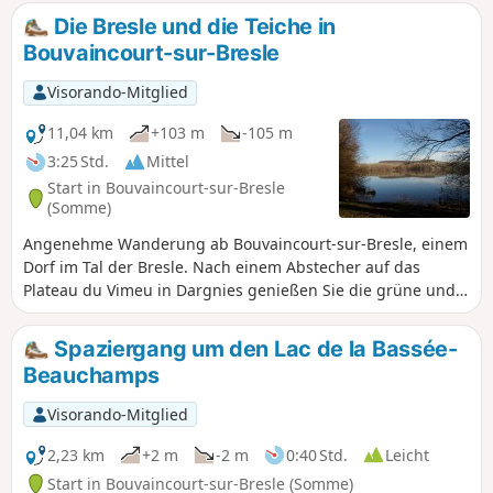
Sept-Meules zurück, mit Blick auf das Tal der Yères.
Die Bresle und die Teiche in
Bouvaincourt-sur-Bresle
Visorando-Mitglied
11,04 km
+103 m
-105 m
3:25 Std.
Mittel
Start in Bouvaincourt-sur-Bresle
(Somme)
Angenehme Wanderung ab Bouvaincourt-sur-Bresle, einem
Dorf im Tal der Bresle. Nach einem Abstecher auf das
Plateau du Vimeu in Dargnies genießen Sie die grüne und
erholsame Landschaft der Teiche. Sie wandern entlang der
Bresle, der natürlichen Grenze zwischen den Hauts-de-
Spaziergang um den Lac de la Bassée-
France und der Normandie.
Beauchamps
Visorando-Mitglied
2,23 km
+2 m
-2 m
0:40 Std.
Leicht
Start in Bouvaincourt-sur-Bresle (Somme)