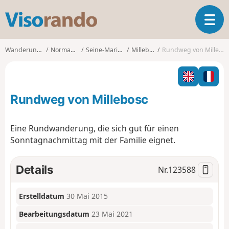
V
T
i
o
s
g
o
Wanderungen
Normandie
Seine-Maritime
Millebosc
Rundweg von Millebosc
g
r
l
a
e
n
n
d
Rundweg von Millebosc
a
o
v
i
Eine Rundwanderung, die sich gut für einen
g
Sonntagnachmittag mit der Familie eignet.
a
t
i
Details
Nr.
123588
o
n
Erstelldatum
30 Mai 2015
Bearbeitungsdatum
23 Mai 2021