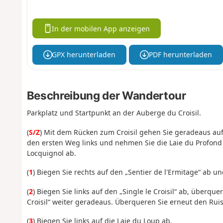
In der mobilen App anzeigen
GPX herunterladen
PDF herunterladen
Beschreibung der Wandertour
Parkplatz und Startpunkt an der Auberge du Croisil.
(
S/Z
) Mit dem Rücken zum Croisil gehen Sie geradeaus auf 
den ersten Weg links und nehmen Sie die Laie du Profond B
Locquignol ab.
(
1
) Biegen Sie rechts auf den „Sentier de l'Ermitage“ ab u
(
2
) Biegen Sie links auf den „Single le Croisil“ ab, überqu
Croisil“ weiter geradeaus. Überqueren Sie erneut den Ruis
(
3
) Biegen Sie links auf die Laie du Loup ab.