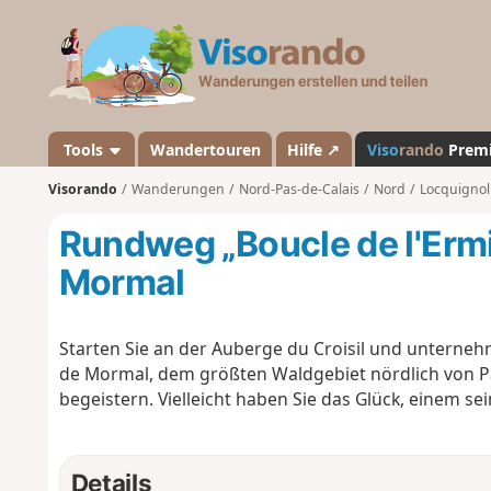
V
i
s
o
r
a
Tools
Wandertouren
Hilfe ↗
Viso
rando
Prem
n
Visorando
Wanderungen
Nord-Pas-de-Calais
Nord
Locquignol
d
o
Rundweg „Boucle de l'Erm
Mormal
Starten Sie an der Auberge du Croisil und unterneh
de Mormal, dem größten Waldgebiet nördlich von Pari
begeistern. Vielleicht haben Sie das Glück, einem 
Details