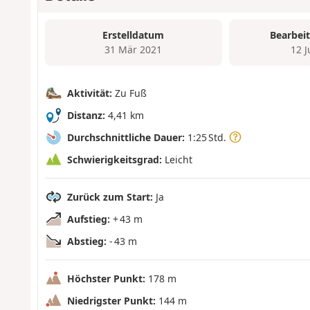
Erstelldatum
Bearbei
31 Mär 2021
12 
Aktivität:
Zu Fuß
Distanz:
4,41 km
Durchschnittliche Dauer:
1:25 Std.
Schwierigkeitsgrad:
Leicht
Zurück zum Start:
Ja
Aufstieg:
+ 43 m
Abstieg:
- 43 m
Höchster Punkt:
178 m
Niedrigster Punkt:
144 m