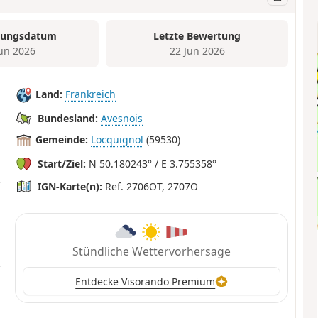
tungsdatum
Letzte Bewertung
Jun 2026
22 Jun 2026
Land:
Frankreich
Bundesland:
Avesnois
Gemeinde:
Locquignol
(59530)
Start/Ziel:
N 50.180243° / E 3.755358°
IGN-Karte(n):
Ref. 2706OT, 2707O
Stündliche Wettervorhersage
Entdecke Visorando Premium