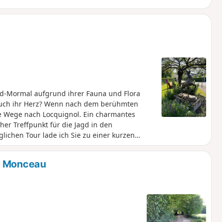
ord-Mormal aufgrund ihrer Fauna und Flora
 auch ihr Herz? Wenn nach dem berühmten
le Wege nach Locquignol. Ein charmantes
her Treffpunkt für die Jagd in den
lichen Tour lade ich Sie zu einer kurzen
rz zu entdecken. Es gibt keine
ischen (mir selbst) zusammengestellt wurde.
on Monceau
r der angezeigten Karte auf Ihrem