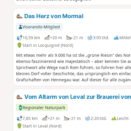
Das Herz von Mormal
Visorando-Mitglied
10,59 km
+20 m
-21 m
3:05 Std.
Mittel
Start in Locquignol (Nord)
Mit etwas mehr als 9.000 ha ist die „grüne Riesin“ des N
ebenso faszinierend wie majestätisch – aber kennen Sie
Sprichwort alle Wege nach Rom führen, so führen hier al
kleines Dorf voller Geschichte, das ursprünglich ein einfac
Grafschaften von Hennegau war. Auf dieser für alle zugäng
Pilgerreise durch den Wald von Mormal ein, um dessen He
Wegmarkierungen, da diese Wanderung von einer Einheim
Vom Altarm von Leval zur Brauerei v
Es handelt sich nicht um eineGR®-Route. Sie müssen dahe
Smartphone in Echtzeit folgen.
Regionaler Naturpark
7,85 km
+21 m
-21 m
2:20 Std.
Leicht
Start in Leval (Nord)