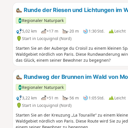
Runde der Riesen und Lichtungen im 
Regionaler Naturpark
5,02 km
+17 m
-20 m
1:30 Std.
Leicht
Start in Locquignol (Nord)
Starten Sie an der Auberge du Croisil zu einem kleinen 
Waldgebiet nördlich von Paris. Diese Rundwanderung wird S
das Glück, einem seiner Bewohner zu begegnen?
Rundweg der Brunnen im Wald von Mo
Regionaler Naturpark
3,22 km
+51 m
-56 m
1:05 Std.
Leicht
Start in Locquignol (Nord)
Starten Sie an der Kreuzung „La Touraille“ zu einem kle
Waldgebiet nördlich von Paris. Diese Route wird Sie zu jed
einem seiner Bewohner zu begegnen.