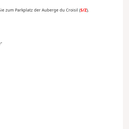
ie zum Parkplatz der Auberge du Croisil (
S/Z
).
“