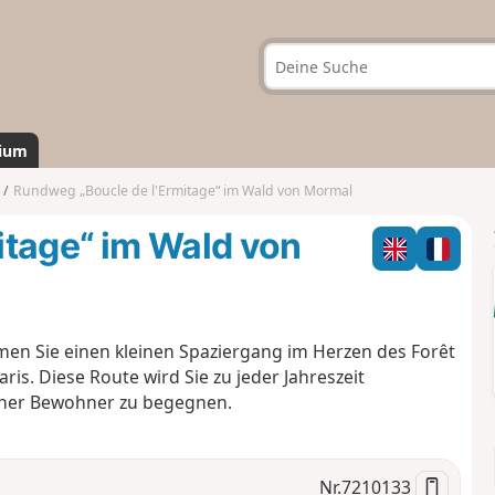
ium
Rundweg „Boucle de l'Ermitage“ im Wald von Mormal
itage“ im Wald von
men Sie einen kleinen Spaziergang im Herzen des Forêt
s. Diese Route wird Sie zu jeder Jahreszeit
seiner Bewohner zu begegnen.
Nr.
7210133