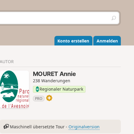
S
u
c
h
e
Konto erstellen
Anmelden
n
AUTOR
MOURET Annie
238 Wanderungen
Regionaler Naturpark
PRO
Maschinell übersetzte Tour -
Originalversion