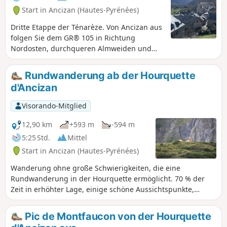
Start in Ancizan (Hautes-Pyrénées)
Dritte Etappe der Ténarèze. Von Ancizan aus
folgen Sie dem GR® 105 in Richtung
Nordosten, durchqueren Almweiden und
Buchenwälder mit Blick auf den Pic du Midi
de Bigorre. Nach Cadéac führt der Weg nach
Rundwanderung ab der Hourquette
Arreau, der ehemaligen Hauptstadt des
d'Ancizan
Vallée d'Aure. Nehmen Sie dann die alte
(stillgelegte) Eisenbahnstrecke, einen
Visorando-Mitglied
flachen, von Farnen gesäumten Weg, bis
nach Fréchet-Aure. Dieses Dorf, das zu den
12,90 km
+593 m
-594 m
„schönsten Dörfern Frankreichs” zählt, bietet
5:25 Std.
Mittel
einen Panoramablick auf die Pyrenäen und
Start in Ancizan (Hautes-Pyrénées)
ein gut erhaltenes pastorales Erbe.
Wanderung ohne große Schwierigkeiten, die eine
Rundwanderung in der Hourquette ermöglicht. 70 % der
Zeit in erhöhter Lage, einige schöne Aussichtspunkte,
Passage am Lac d'Arou (wo die Kühe baden) und
Überquerung einiger Bäche. Wichtig: Für diese Wanderung
Pic de Montfaucon von der Hourquette
empfiehlt es sich, „Open Street Map Rando” zu verwenden,