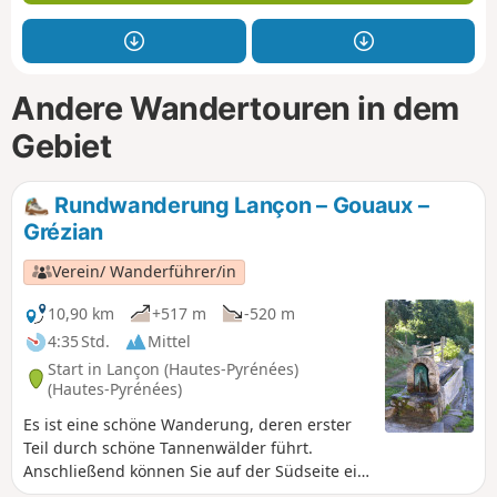
Andere Wandertouren in dem
Gebiet
Rundwanderung Lançon – Gouaux –
Grézian
Verein/ Wanderführer/in
10,90 km
+517 m
-520 m
4:35 Std.
Mittel
Start in Lançon (Hautes-Pyrénées)
(Hautes-Pyrénées)
Es ist eine schöne Wanderung, deren erster
Teil durch schöne Tannenwälder führt.
Anschließend können Sie auf der Südseite ein
herrliches Panorama auf das Aure-Tal