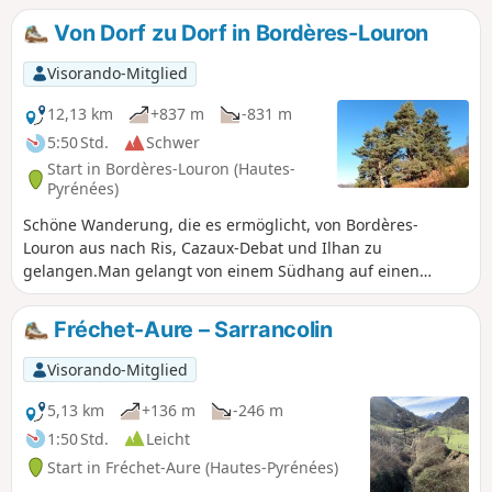
bewundern, nicht zu vergessen den
Von Dorf zu Dorf in Bordères-Louron
Höhepunkt der Wanderung, einen
unvergleichlichen Blick auf den Arbizon.
Visorando-Mitglied
12,13 km
+837 m
-831 m
5:50 Std.
Schwer
Start in Bordères-Louron (Hautes-
Pyrénées)
Schöne Wanderung, die es ermöglicht, von Bordères-
Louron aus nach Ris, Cazaux-Debat und Ilhan zu
gelangen.Man gelangt von einem Südhang auf einen
Nordhang und folgt dabei sehr schönen
Schotterwegen.Einige schöne Aussichtspunkte säumen
Fréchet-Aure – Sarrancolin
diese Route.Diese Wanderung sollte bei trockenem Wetter
und ohne starken Schneefall unternommen werden.Die
Visorando-Mitglied
Wanderung ist als schwierig eingestuft, da zwischen den
Punkten (2) und (3) beispielsweise einige
5,13 km
+136 m
-246 m
Orientierungskenntnisse erforderlich sind.
1:50 Std.
Leicht
Start in Fréchet-Aure (Hautes-Pyrénées)