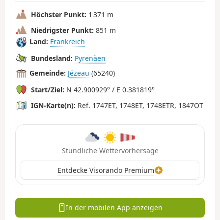
Höchster Punkt:
1 371 m
Niedrigster Punkt:
851 m
Land:
Frankreich
Bundesland:
Pyrenäen
Gemeinde:
Jézeau
(65240)
Start/Ziel:
N 42.900929° / E 0.381819°
IGN-Karte(n):
Ref. 1747ET, 1748ET, 1748ETR, 1847OT
Stündliche Wettervorhersage
Entdecke Visorando Premium
In der mobilen App anzeigen