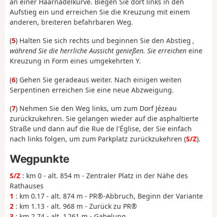
an einer Haarnadelkurve. Biegen Sie dort links in den
Aufstieg ein und erreichen Sie die Kreuzung mit einem
anderen, breiteren befahrbaren Weg.
(
5
) Halten Sie sich rechts und beginnen Sie den Abstieg
,
während Sie die herrliche Aussicht genießen. Sie erreichen
eine
Kreuzung in Form eines umgekehrten Y.
(
6
) Gehen Sie geradeaus weiter. Nach einigen weiten
Serpentinen erreichen Sie eine neue Abzweigung.
(
7
) Nehmen Sie den Weg links, um zum Dorf Jézeau
zurückzukehren. Sie gelangen wieder auf die asphaltierte
Straße und dann auf die Rue de l'Église, der Sie einfach
nach links folgen, um zum Parkplatz zurückzukehren (
S/Z
).
Wegpunkte
S/Z
: km 0 - alt. 854 m - Zentraler Platz in der Nähe des
Rathauses
1
: km 0.17 - alt. 874 m - PR®-Abbruch, Beginn der Variante
2
: km 1.13 - alt. 968 m - Zurück zu PR®
3
: km 2.74 - alt. 1 261 m - Gabelung