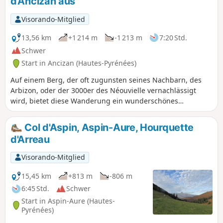
d'Ancizan aus
da diese App mehr Wanderwege anbietet als IGN. Es ist
jedoch unmöglich, sich zu verlaufen, da alle Ziele während
Visorando-Mitglied
der Wanderung sichtbar sind und als Orientierungspunkte
dienen.
13,56 km
+1 214 m
-1 213 m
7:20 Std.
Schwer
Start in Ancizan (Hautes-Pyrénées)
Auf einem Berg, der oft zugunsten seines Nachbarn, des
Arbizon, oder der 3000er des Néouvielle vernachlässigt
wird, bietet diese Wanderung ein wunderschönes
Panorama. Die Route durch die Almen bis zum Lac d'Arou
und dann über Geröll bis zum Gipfel erfordert gute
Col d'Aspin, Aspin-Aure, Hourquette
Erfahrung im Wandern auf Boden, der leicht unter den
d'Arreau
Füßen nachgibt. Beachten Sie unbedingt die Hinweise zum
begehbaren Berggelände. Diese Wanderung sollte nur bei
Visorando-Mitglied
schneefreien Bedingungen unternommen werden!
15,45 km
+813 m
-806 m
6:45 Std.
Schwer
Start in Aspin-Aure (Hautes-
Pyrénées)