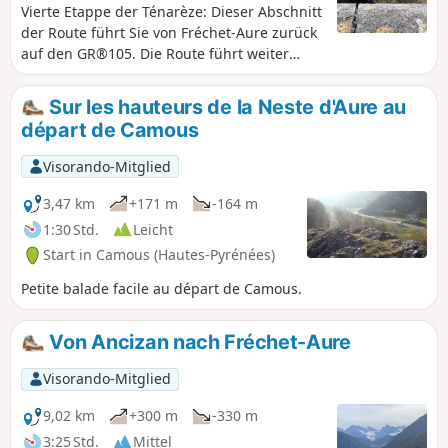
Vierte Etappe der Ténarèze: Dieser Abschnitt
der Route führt Sie von Fréchet-Aure zurück
auf den GR®105. Die Route führt weiter
durch Camous, ein malerisches Dorf mit
einem historischen Bergbau-Erbe.
Sur les hauteurs de la Neste d'Aure au
Anschließend nehmen Sie einen Weg in
départ de Camous
Richtung Ilhet, der entlang der alten
Eisenbahnstrecke verläuft, einem
Visorando-Mitglied
industriellen Relikt, das der Wanderung
einen Hauch von Nostalgie verleiht. Die
3,47 km
+171 m
-164 m
Wanderung führt weiter bis nach
1:30 Std.
Leicht
Sarrancolin, dem Ziel dieser Etappe.
Start in Camous (Hautes-Pyrénées)
Petite balade facile au départ de Camous.
Von Ancizan nach Fréchet-Aure
Visorando-Mitglied
9,02 km
+300 m
-330 m
3:25 Std.
Mittel