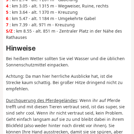
4
: km 3.05 - alt. 1 315 m - Wegweiser, Ruine, rechts
5
: km 3.64 - alt. 1 370 m - Kreuzung
6
: km 5.47 - alt. 1 184 m - Umgekehrte Gabel
7
: km 7.39 - alt. 971 m - Kreuzung
S/Z
: km 8.55 - alt. 851 m - Zentraler Platz in der Nähe des
Rathauses
Hinweise
Bei heißem Wetter sollten Sie viel Wasser und die üblichen
Sonnenschutzmittel einpacken.
Achtung: Da man hier herrliche Ausblicke hat, ist die
Strecke kaum schattig. Bei großer Hitze dringend nicht zu
empfehlen.
Durchquerung des Pferdegeländes
: Wenn ihr auf Pferde
trefft und mit diesen Tieren vertraut seid, ist das super, sie
sind sehr cool. Wenn ihr nicht vertraut seid, kein Problem.
Geht einfach langsam auf sie zu und bleibt dabei in ihrem
Blickfeld (also weder hinter noch direkt vor ihnen). Sie
können Ihre Hand ausstrecken, damit sie sie spüren, aber