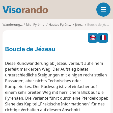
V
T
i
o
s
g
o
Wanderungen
Midi-Pyrénées
Hautes-Pyrénées
Jézeau
Boucle de Jézeau
g
r
l
a
e
n
n
d
Boucle de Jézeau
a
o
v
i
Diese Rundwanderung ab Jézeau verläuft auf einem
g
perfekt markierten Weg. Der Aufstieg bietet
a
unterschiedliche Steigungen mit einigen recht steilen
t
Passagen, aber nichts Technisches oder
i
o
Kompliziertes. Der Rückweg ist viel einfacher auf
n
einem sehr breiten Weg mit herrlichem Blick auf die
Pyrenäen. Die Variante führt durch eine Pferdekoppel:
Siehe das Kapitel „Praktische Informationen“ für das
richtige Verhalten auf diesem Abschnitt.