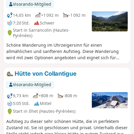
Datei kann anschließend besonders von (10) bis (14)
Visorando-Mitglied
hilfreich sein.
14,65 km
+1 092 m
-1 092 m
7:20 Std.
Schwer
Start in Sarrancolin (Hautes-
Pyrénées)
Schöne Wanderung im Uhrzeigersinn für einen
allmählichen und sanfteren Aufstieg. Diese Wanderung
wird mit zwei Optionen angeboten und eignet sich für
verschiedene Schwierigkeitsgrade. Das Ziel ist es, sich in
der Hütte von Collantigue zu treffen, um gemeinsam zu
Hütte von Collantigue
essen und sich auszuruhen.
Visorando-Mitglied
9,73 km
+808 m
-808 m
5:05 Std.
Mittel
Start in Ilhet (Hautes-Pyrénées)
Aufstieg zu dieser sehr schönen Hütte, die in perfektem
Zustand ist. Sie ist geschlossen und privat. Unterhalb dieser
Stelle steht jedoch eine kleine Hütte in gutem Zustand zur