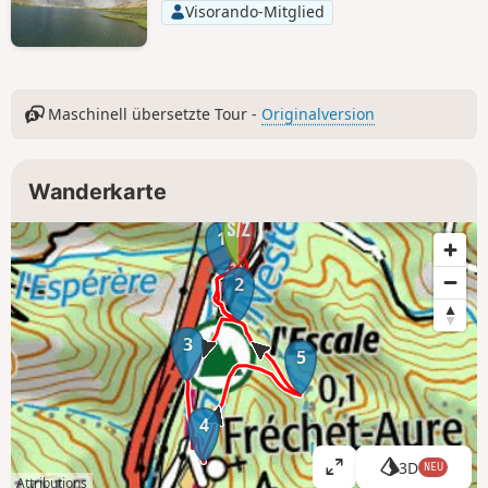
Visorando-Mitglied
Maschinell übersetzte Tour -
Originalversion
Wanderkarte
1
2
3
5
4
3D
NEU
K
Attributions