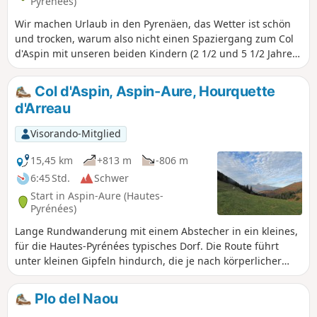
Pyrénées)
Wir machen Urlaub in den Pyrenäen, das Wetter ist schön
und trocken, warum also nicht einen Spaziergang zum Col
d'Aspin mit unseren beiden Kindern (2 1/2 und 5 1/2 Jahre
alt) unternehmen?
Col d'Aspin, Aspin-Aure, Hourquette
d'Arreau
Visorando-Mitglied
15,45 km
+813 m
-806 m
6:45 Std.
Schwer
Start in Aspin-Aure (Hautes-
Pyrénées)
Lange Rundwanderung mit einem Abstecher in ein kleines,
für die Hautes-Pyrénées typisches Dorf. Die Route führt
unter kleinen Gipfeln hindurch, die je nach körperlicher
Verfassung leicht bestiegen werden können.
Plo del Naou