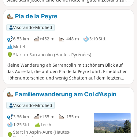
Verfügung. Achtung: Die Wanderung verläuft teilweise
ohne Markierungen, daher ist Orientierungssinn
Pla de la Peyre
erforderlich.Diese Wanderung kann bei mittlerer
Schneelage unternommen werden. Allerdings ist dann ein
Visorando-Mitglied
noch besserer Orientierungssinn erforderlich.
6,53 km
+452 m
-448 m
3:10 Std.
Mittel
Start in Sarrancolin (Hautes-Pyrénées)
Kleine Wanderung ab Sarrancolin mit schönem Blick auf
das Aure-Tal, die auf den Pla de la Peyre führt. Erheblicher
Höhenunterschied und wenig Schatten auf dem letzten
Stück.
Familienwanderung am Col d'Aspin
Visorando-Mitglied
3,36 km
+155 m
-155 m
1:25 Std.
Leicht
Start in Aspin-Aure (Hautes-