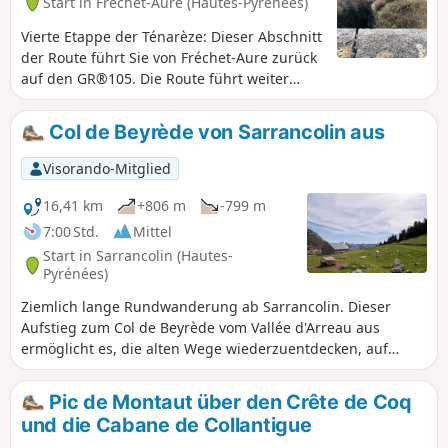
Start in Fréchet-Aure (Hautes-Pyrénées)
Vierte Etappe der Ténarèze: Dieser Abschnitt
der Route führt Sie von Fréchet-Aure zurück
auf den GR®105. Die Route führt weiter
durch Camous, ein malerisches Dorf mit
einem historischen Bergbau-Erbe.
Col de Beyrède von Sarrancolin aus
Anschließend nehmen Sie einen Weg in
Richtung Ilhet, der entlang der alten
Visorando-Mitglied
Eisenbahnstrecke verläuft, einem
industriellen Relikt, das der Wanderung
16,41 km
+806 m
-799 m
einen Hauch von Nostalgie verleiht. Die
7:00 Std.
Mittel
Wanderung führt weiter bis nach
Start in Sarrancolin (Hautes-
Sarrancolin, dem Ziel dieser Etappe.
Pyrénées)
Ziemlich lange Rundwanderung ab Sarrancolin. Dieser
Aufstieg zum Col de Beyrède vom Vallée d'Arreau aus
ermöglicht es, die alten Wege wiederzuentdecken, auf
denen die Hirten früher ihre Tiere auf die Sommerweiden
trieben. Natürlich wurden bestimmte Abschnitte dieser
Pic de Montaut über den Crête de Coq
Wege vom motorisierten Menschen ausgebaut.Hinweis:
und die Cabane de Collantigue
Diese Wanderung verläuft ab (3) ohne Markierung. Die GPX-