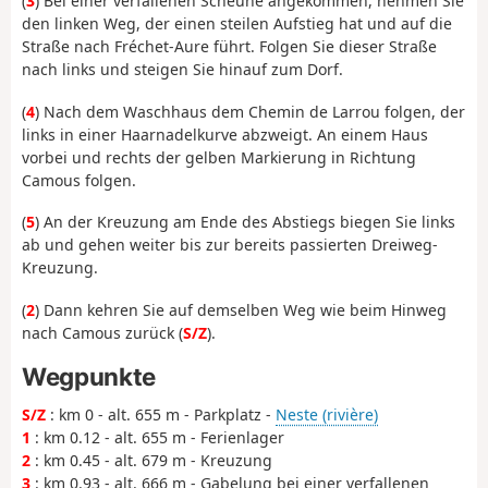
(
3
) Bei einer verfallenen Scheune angekommen, nehmen Sie
den linken Weg, der einen steilen Aufstieg hat und auf die
Straße nach Fréchet-Aure führt. Folgen Sie dieser Straße
nach links und steigen Sie hinauf zum Dorf.
(
4
) Nach dem Waschhaus dem Chemin de Larrou folgen, der
links in einer Haarnadelkurve abzweigt. An einem Haus
vorbei und rechts der gelben Markierung in Richtung
Camous folgen.
(
5
) An der Kreuzung am Ende des Abstiegs biegen Sie links
ab und gehen weiter bis zur bereits passierten Dreiweg-
Kreuzung.
(
2
) Dann kehren Sie auf demselben Weg wie beim Hinweg
nach Camous zurück (
S/Z
).
Wegpunkte
S/Z
: km 0 - alt. 655 m - Parkplatz -
Neste (rivière)
1
: km 0.12 - alt. 655 m - Ferienlager
2
: km 0.45 - alt. 679 m - Kreuzung
3
: km 0.93 - alt. 666 m - Gabelung bei einer verfallenen