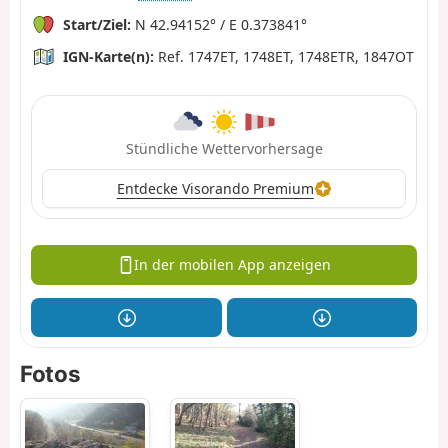
Start/Ziel:
N 42.94152° / E 0.373841°
IGN-Karte(n):
Ref. 1747ET, 1748ET, 1748ETR, 1847OT
Stündliche Wettervorhersage
Entdecke Visorando Premium
In der mobilen App anzeigen
Fotos