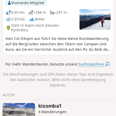
Visorando-Mitglied
6,05 km
+298 m
-297 m
2:35 Std.
Mittel
Start in Aspin-Aure (Hautes-
Pyrénées)
Vom Col d'Aspin aus führt Sie diese kleine Rundwanderung
auf die Bergrücken zwischen den Tälern von Campan und
Aure, wo Sie ein herrlicher Ausblick auf den Pic du Midi de
Bigorre, den Arbizon und die Gipfel von Perdiguère
erwartet.
Für mehr Wandertouren, benutze unsere
Suchmaschine
.
Die Beschreibungen und GPX-Daten dieser Tour sind Eigentum
des Autors/der Autorin. Bitte nicht ohne Genehmigung
kopieren.
AUTOR
kizomba1
4 Wanderungen