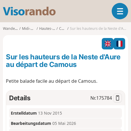
V
T
i
o
s
g
o
Wanderungen
Midi-Pyrénées
Hautes-Pyrénées
Camous
Sur les hauteurs de la Neste d'Aure au départ de Camous
g
r
l
a
e
n
n
d
Sur les hauteurs de la Neste d'Aure
a
o
v
au départ de Camous
i
g
Petite balade facile au départ de Camous.
a
t
i
Details
Nr.
175784
o
n
Erstelldatum
13 Nov 2015
Bearbeitungsdatum
05 Mai 2026