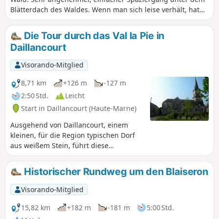
Blätterdach des Waldes. Wenn man sich leise verhält, hat
man vielleicht das Vergnügen, Rehe zu sehen, die in dieser
Gegend zahlreich vorkommen.
Die Tour durch das Val la Pie in
Daillancourt
Visorando-Mitglied
8,71 km
+126 m
-127 m
2:50 Std.
Leicht
Start in Daillancourt (Haute-Marne)
Ausgehend von Daillancourt, einem
kleinen, für die Region typischen Dorf
aus weißem Stein, führt diese
angenehme kleine Wanderung über die
Wege der Gemeinde mit einem
Historischer Rundweg um den Blaiseron
Abstecher in den Gemeindewald. Gegen
Ende der Wanderung haben Sie einen
Visorando-Mitglied
Blick auf die Dörfer oberhalb des Blaise-
Tals.
15,82 km
+182 m
-181 m
5:00 Std.