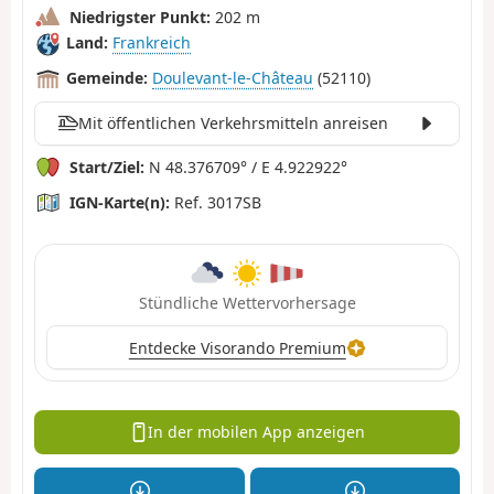
Niedrigster Punkt:
202 m
Land:
Frankreich
Gemeinde:
Doulevant-le-Château
(52110)
Mit öffentlichen Verkehrsmitteln anreisen
Start/Ziel:
N 48.376709° / E 4.922922°
IGN-Karte(n):
Ref. 3017SB
Stündliche Wettervorhersage
Entdecke Visorando Premium
In der mobilen App anzeigen