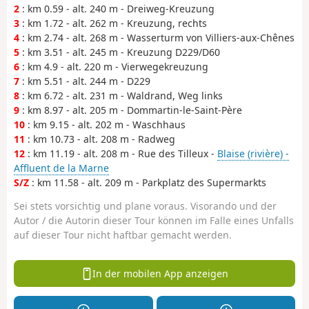
2
: km 0.59 - alt. 240 m - Dreiweg-Kreuzung
3
: km 1.72 - alt. 262 m - Kreuzung, rechts
4
: km 2.74 - alt. 268 m - Wasserturm von Villiers-aux-Chênes
5
: km 3.51 - alt. 245 m - Kreuzung D229/D60
6
: km 4.9 - alt. 220 m - Vierwegekreuzung
7
: km 5.51 - alt. 244 m - D229
8
: km 6.72 - alt. 231 m - Waldrand, Weg links
9
: km 8.97 - alt. 205 m - Dommartin-le-Saint-Père
10
: km 9.15 - alt. 202 m - Waschhaus
11
: km 10.73 - alt. 208 m - Radweg
12
: km 11.19 - alt. 208 m - Rue des Tilleux -
Blaise (rivière) -
Affluent de la Marne
S/Z
: km 11.58 - alt. 209 m - Parkplatz des Supermarkts
Sei stets vorsichtig und plane voraus. Visorando und der
Autor / die Autorin dieser Tour können im Falle eines Unfalls
auf dieser Tour nicht haftbar gemacht werden.
In der mobilen App anzeigen