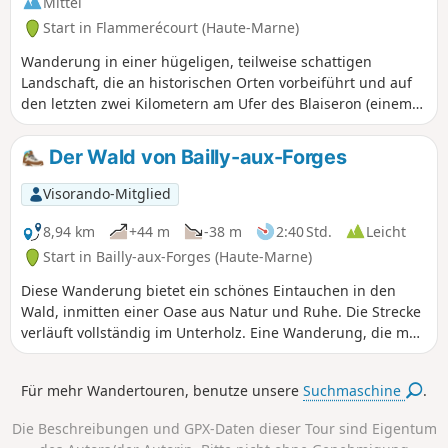
Mittel
Start in Flammerécourt (Haute-Marne)
Wanderung in einer hügeligen, teilweise schattigen
Landschaft, die an historischen Orten vorbeiführt und auf
den letzten zwei Kilometern am Ufer des Blaiseron (einem
Nebenfluss der Blaise) entlangführt. Die drei durchquerten
Dörfer sind geschichtsträchtig, und man wandelt eine Zeit
Der Wald von Bailly-aux-Forges
lang auf den Spuren von Jeanne d’Arc.
Visorando-Mitglied
8,94 km
+44 m
-38 m
2:40 Std.
Leicht
Start in Bailly-aux-Forges (Haute-Marne)
Diese Wanderung bietet ein schönes Eintauchen in den
Wald, inmitten einer Oase aus Natur und Ruhe. Die Strecke
verläuft vollständig im Unterholz. Eine Wanderung, die man
besonders im Sommer bei großer Hitze unternehmen sollte.
Für mehr Wandertouren, benutze unsere
Suchmaschine
.
Die Beschreibungen und GPX-Daten dieser Tour sind Eigentum