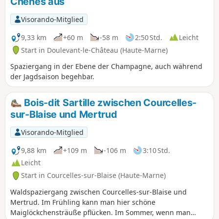
Chênes aus
Visorando-Mitglied
9,33 km
+60 m
-58 m
2:50 Std.
Leicht
Start in Doulevant-le-Château (Haute-Marne)
Spaziergang in der Ebene der Champagne, auch während
der Jagdsaison begehbar.
Bois-dit Sartille zwischen Courcelles-
sur-Blaise und Mertrud
Visorando-Mitglied
9,88 km
+109 m
-106 m
3:10 Std.
Leicht
Start in Courcelles-sur-Blaise (Haute-Marne)
Waldspaziergang zwischen Courcelles-sur-Blaise und
Mertrud. Im Frühling kann man hier schöne
Maiglöckchensträuße pflücken. Im Sommer, wenn man