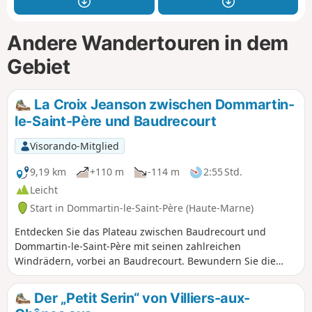
Andere Wandertouren in dem
Gebiet
La Croix Jeanson zwischen Dommartin-
le-Saint-Père und Baudrecourt
Visorando-Mitglied
9,19 km
+110 m
-114 m
2:55 Std.
Leicht
Start in Dommartin-le-Saint-Père (Haute-Marne)
Entdecken Sie das Plateau zwischen Baudrecourt und
Dommartin-le-Saint-Père mit seinen zahlreichen
Windrädern, vorbei an Baudrecourt. Bewundern Sie die
hübschen alten, renovierten Steinhäuser. Im Flussbett des
Blaiseron können Sie außerdem eine Kressezucht
Der „Petit Serin“ von Villiers-aux-
beobachten.