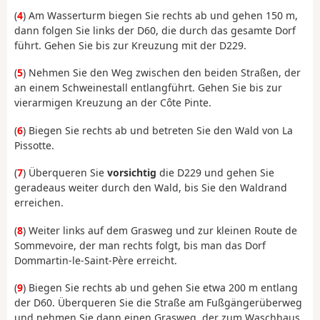
(
4
) Am Wasserturm biegen Sie rechts ab und gehen 150 m,
dann folgen Sie links der D60, die durch das gesamte Dorf
führt. Gehen Sie bis zur Kreuzung mit der D229.
(
5
) Nehmen Sie den Weg zwischen den beiden Straßen, der
an einem Schweinestall entlangführt. Gehen Sie bis zur
vierarmigen Kreuzung an der Côte Pinte.
(
6
) Biegen Sie rechts ab und betreten Sie den Wald von La
Pissotte.
(
7
) Überqueren Sie
vorsichtig
die D229 und gehen Sie
geradeaus weiter durch den Wald, bis Sie den Waldrand
erreichen.
(
8
) Weiter links auf dem Grasweg und zur kleinen Route de
Sommevoire, der man rechts folgt, bis man das Dorf
Dommartin-le-Saint-Père erreicht.
(
9
) Biegen Sie rechts ab und gehen Sie etwa 200 m entlang
der D60. Überqueren Sie die Straße am Fußgängerüberweg
und nehmen Sie dann einen Grasweg, der zum Waschhaus