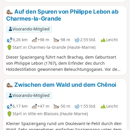
etwas Abkühlung sucht, ist diese Route ideal, da sie
vollständig im Wald verläuft.
Auf den Spuren von Philippe Lebon ab
Charmes-la-Grande
Visorando-Mitglied
9,26 km
+98 m
-98 m
2:55 Std.
Leicht
Start in Charmes-la-Grande (Haute-Marne)
Dieser Spaziergang führt nach Brachay, dem Geburtsort
von Philippe Lebon (1767), dem Erfinder des durch
Holzdestillation gewonnenen Beleuchtungsgases. Vor dem
Rathaus steht eine ihm zu Ehren errichtete Büste, und man
kann auch zwei Häuser besichtigen, die ihm gehörten.
Zwischen dem Wald und dem Chênoi
Visorando-Mitglied
6,17 km
+47 m
-50 m
1:55 Std.
Leicht
Start in Ville-en-Blaisois (Haute-Marne)
Kleiner Spaziergang rund um Doulevant-le-Petit durch den
Wald. Sehr angenehmer, einfacher Spaziergang unter dem