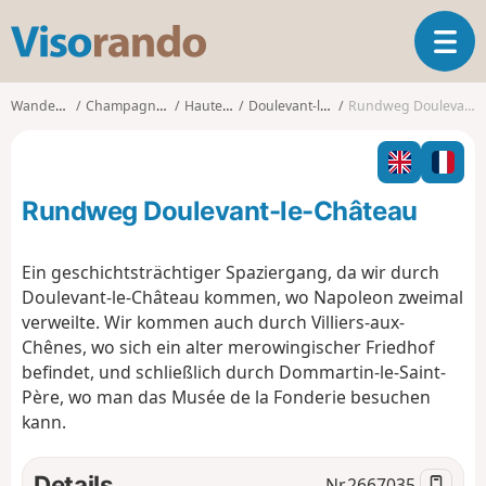
V
T
i
o
s
g
o
Wanderungen
Champagne-Ardenne
Haute-Marne
Doulevant-le-Château
Rundweg Doulevant-le-Château
g
r
l
a
e
n
n
d
Rundweg Doulevant-le-Château
a
o
v
i
Ein geschichtsträchtiger Spaziergang, da wir durch
g
Doulevant-le-Château kommen, wo Napoleon zweimal
a
verweilte. Wir kommen auch durch Villiers-aux-
t
Chênes, wo sich ein alter merowingischer Friedhof
i
o
befindet, und schließlich durch Dommartin-le-Saint-
n
Père, wo man das Musée de la Fonderie besuchen
kann.
Details
Nr.
2667035