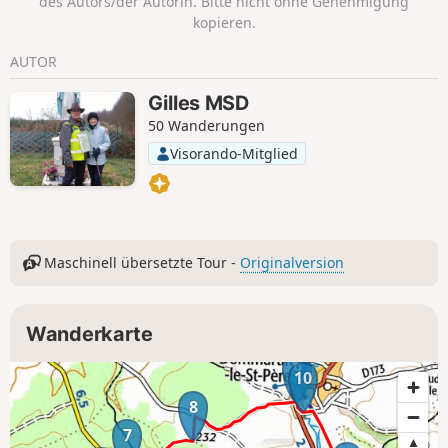
des Autors/der Autorin. Bitte nicht ohne Genehmigung
kopieren.
AUTOR
Gilles MSD
50 Wanderungen
Visorando-Mitglied
Maschinell übersetzte Tour -
Originalversion
Wanderkarte
9
10
8
7