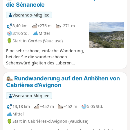
die Sénancole
Visorando-Mitglied
8,40 km
+276 m
-271 m
3:10 Std.
Mittel
Start in Gordes (Vaucluse)
Eine sehr schöne, einfache Wanderung,
bei der Sie die wunderschönen
Sehenswürdigkeiten des Luberon
entdecken können, darunter das Dorf
Gordes, das Dorf Les Bories und die
Rundwanderung auf den Anhöhen von
Abtei Sénanque.
Cabrières d'Avignon
Visorando-Mitglied
13,18 km
+452 m
-452 m
5:05 Std.
Mittel
Start in Cabrières-d'Avignon (Vaucluse)