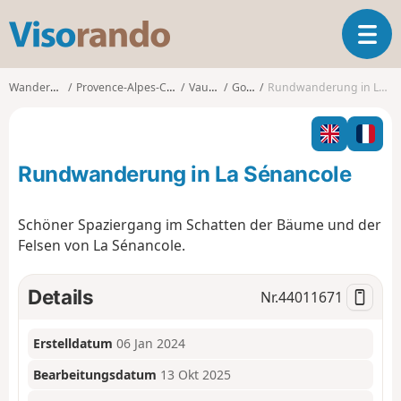
V
T
i
o
s
g
o
Wanderungen
Provence-Alpes-Côte d'Azur
Vaucluse
Gordes
Rundwanderung in La Sénancole
g
r
l
a
e
n
n
d
Rundwanderung in La Sénancole
a
o
v
i
Schöner Spaziergang im Schatten der Bäume und der
g
Felsen von La Sénancole.
a
t
i
Details
Nr.
44011671
o
n
Erstelldatum
06 Jan 2024
Bearbeitungsdatum
13 Okt 2025