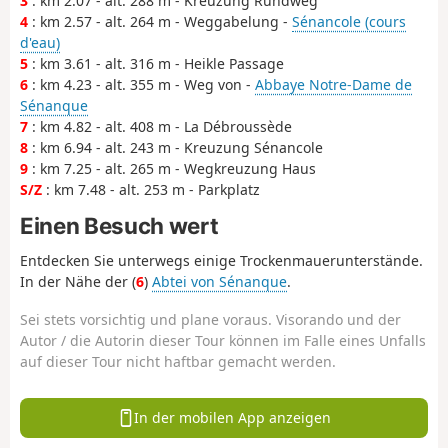
3
: km 2.07 - alt. 288 m - Kreuzung Rundweg
4
: km 2.57 - alt. 264 m - Weggabelung -
Sénancole (cours
d'eau)
5
: km 3.61 - alt. 316 m - Heikle Passage
6
: km 4.23 - alt. 355 m - Weg von -
Abbaye Notre-Dame de
Sénanque
7
: km 4.82 - alt. 408 m - La Débroussède
8
: km 6.94 - alt. 243 m - Kreuzung Sénancole
9
: km 7.25 - alt. 265 m - Wegkreuzung Haus
S/Z
: km 7.48 - alt. 253 m - Parkplatz
Einen Besuch wert
Entdecken Sie unterwegs einige Trockenmauerunterstände.
In der Nähe der (
6
)
Abtei von Sénanque
.
Sei stets vorsichtig und plane voraus. Visorando und der
Autor / die Autorin dieser Tour können im Falle eines Unfalls
auf dieser Tour nicht haftbar gemacht werden.
In der mobilen App anzeigen