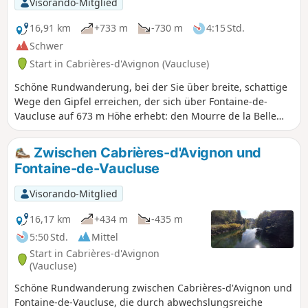
Visorando-Mitglied
16,91 km
+733 m
-730 m
4:15 Std.
Schwer
Start in Cabrières-d'Avignon (Vaucluse)
Schöne Rundwanderung, bei der Sie über breite, schattige
Wege den Gipfel erreichen, der sich über Fontaine-de-
Vaucluse auf 673 m Höhe erhebt: den Mourre de la Belle
Étoile. Der Rückweg kann mit zwei weiteren Wanderungen
kombiniert werden, je nachdem, ob Sie möglichst direkt
Zwischen Cabrières-d'Avignon und
zurückkehren oder weiterhin die historischen Schätze der
Fontaine-de-Vaucluse
Region erkunden möchten.
Visorando-Mitglied
16,17 km
+434 m
-435 m
5:50 Std.
Mittel
Start in Cabrières-d'Avignon
(Vaucluse)
Schöne Rundwanderung zwischen Cabrières-d'Avignon und
Fontaine-de-Vaucluse, die durch abwechslungsreiche