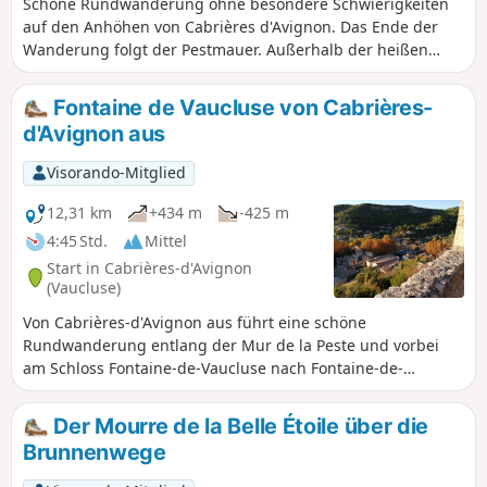
Schöne Rundwanderung ohne besondere Schwierigkeiten
auf den Anhöhen von Cabrières d'Avignon. Das Ende der
Wanderung folgt der Pestmauer. Außerhalb der heißen
Jahreszeit zu bevorzugen, da es nur wenige schattige
Bereiche gibt.
Fontaine de Vaucluse von Cabrières-
d'Avignon aus
Visorando-Mitglied
12,31 km
+434 m
-425 m
4:45 Std.
Mittel
Start in Cabrières-d'Avignon
(Vaucluse)
Von Cabrières-d'Avignon aus führt eine schöne
Rundwanderung entlang der Mur de la Peste und vorbei
am Schloss Fontaine-de-Vaucluse nach Fontaine-de-
Vaucluse.
Der Mourre de la Belle Étoile über die
Brunnenwege