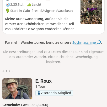
2:35 Std.
Leicht
Start in Cabrières-d'Avignon (Vaucluse)
Kleine Rundwanderung, auf der Sie die
versteckten Schönheiten im westlichen Teil
von Cabrières d'Avignon entdecken können:
Olivenhaine, Weinberge, Hügel, Zedern, Mur
de la Peste.
Für mehr Wandertouren, benutze unsere
Suchmaschine
.
Die Beschreibungen und GPX-Daten dieser Tour sind Eigentum
des Autors/der Autorin. Bitte nicht ohne Genehmigung
kopieren.
AUTOR
E. Roux
1 Tour
Visorando-Mitglied
Gemeinde:
Cavaillon (84300)