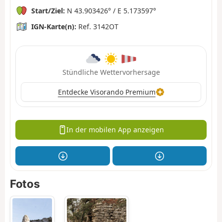
Start/Ziel:
N 43.903426° / E 5.173597°
IGN-Karte(n):
Ref. 3142OT
Stündliche Wettervorhersage
Entdecke Visorando Premium
In der mobilen App anzeigen
Fotos