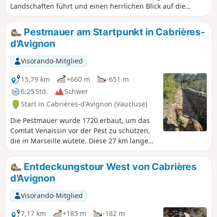
Landschaften führt und einen herrlichen Blick auf die
Sorgue bietet.
Pestmauer am Startpunkt in Cabrières-
d'Avignon
Visorando-Mitglied
15,79 km
+660 m
-651 m
6:25 Std.
Schwer
Start in Cabrières-d'Avignon (Vaucluse)
Die Pestmauer wurde 1720 erbaut, um das
Comtat Venaissin vor der Pest zu schützen,
die in Marseille wütete. Diese 27 km lange
Trockenmauer wurde Tag und Nacht
bewacht. Entlang der gesamten Mauer sind
Entdeckungstour West von Cabrières
Wachhäuschen zu sehen. 17 Monate lang
d'Avignon
gelang es der Pest nicht, diese Mauer zu
überwinden.
Visorando-Mitglied
7,17 km
+185 m
-182 m