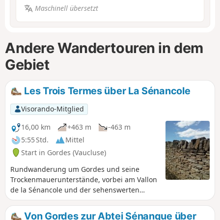
Maschinell übersetzt
Andere Wandertouren in dem
Gebiet
Les Trois Termes über La Sénancole
Visorando-Mitglied
16,00 km
+463 m
-463 m
5:55 Std.
Mittel
Start in Gordes (Vaucluse)
Rundwanderung um Gordes und seine
Trockenmauerunterstände, vorbei am Vallon
de la Sénancole und der sehenswerten
Abbaye de Sénanque.
Von Gordes zur Abtei Sénanque über