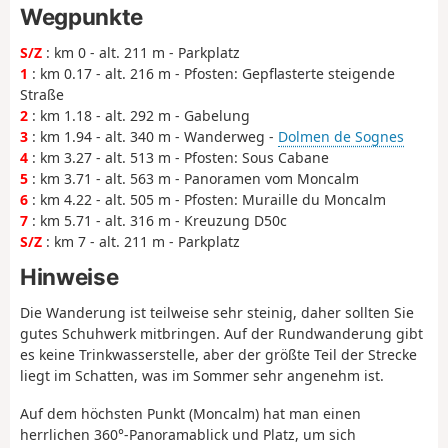
Wegpunkte
S/Z
: km 0 - alt. 211 m - Parkplatz
1
: km 0.17 - alt. 216 m - Pfosten: Gepflasterte steigende
Straße
2
: km 1.18 - alt. 292 m - Gabelung
3
: km 1.94 - alt. 340 m - Wanderweg -
Dolmen de Sognes
4
: km 3.27 - alt. 513 m - Pfosten: Sous Cabane
5
: km 3.71 - alt. 563 m - Panoramen vom Moncalm
6
: km 4.22 - alt. 505 m - Pfosten: Muraille du Moncalm
7
: km 5.71 - alt. 316 m - Kreuzung D50c
S/Z
: km 7 - alt. 211 m - Parkplatz
Hinweise
Die Wanderung ist teilweise sehr steinig, daher sollten Sie
gutes Schuhwerk mitbringen. Auf der Rundwanderung gibt
es keine Trinkwasserstelle, aber der größte Teil der Strecke
liegt im Schatten, was im Sommer sehr angenehm ist.
Auf dem höchsten Punkt (Moncalm) hat man einen
herrlichen 360°-Panoramablick und Platz, um sich