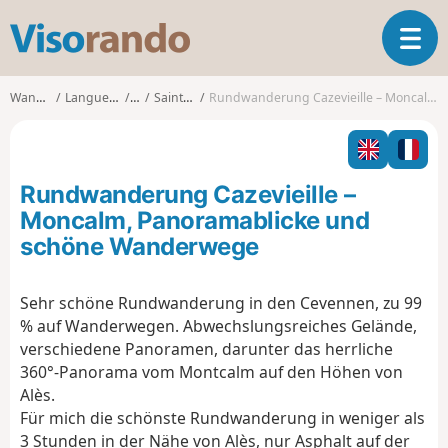
V
T
i
o
s
g
o
Wanderungen
Languedoc-Roussillon
Gard
Saint-Jean-du-Pin
Rundwanderung Cazevieille – Moncalm, Panoramablicke und schöne Wanderwege
g
r
l
a
e
n
n
d
Rundwanderung Cazevieille –
a
o
v
Moncalm, Panoramablicke und
i
schöne Wanderwege
g
a
t
Sehr schöne Rundwanderung in den Cevennen, zu 99
i
% auf Wanderwegen. Abwechslungsreiches Gelände,
o
verschiedene Panoramen, darunter das herrliche
n
360°-Panorama vom Montcalm auf den Höhen von
Alès.
Für mich die schönste Rundwanderung in weniger als
3 Stunden in der Nähe von Alès, nur Asphalt auf der