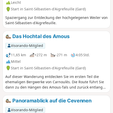
Leicht
Start in Saint-Sébastien-d'Aigrefeuille (Gard)
Spaziergang zur Entdeckung der hochgelegenen Weiler von
Saint-Sébastien-d'Aigrefeuille.
Das Hochtal des Amous
Visorando-Mitglied
11,65 km
+272 m
-271 m
4:05 Std.
Mittel
Start in Saint-Sébastien-d'Aigrefeuille (Gard)
Auf dieser Wanderung entdecken Sie im ersten Teil die
ehemaligen Bergwerke von Carnoulès. Die Route führt Sie
dann zu den Hängen des Amous-Tals und zurück entlang
dieses Flusses. Der Amous ist von seiner Quelle bis nach La
Fabrègue wunderschön: Sein klares Wasser durchzieht ein
Panoramablick auf die Cevennen
wildes Tal, dann bahnt sich sein Bett einen Weg durch
fruchtbarere Böden.
Visorando-Mitglied