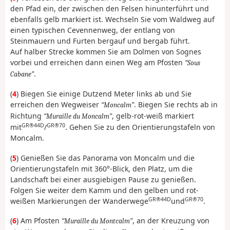
den Pfad ein, der zwischen den Felsen hinunterführt und
ebenfalls gelb markiert ist. Wechseln Sie vom Waldweg auf
einen typischen Cevennenweg, der entlang von
Steinmauern und Furten bergauf und bergab führt.
Auf halber Strecke kommen Sie am Dolmen von Sognes
vorbei und erreichen dann einen Weg am Pfosten
Sous
.
Cabane
(
4
) Biegen Sie einige Dutzend Meter links ab und Sie
erreichen den Wegweiser
. Biegen Sie rechts ab in
Moncalm
Richtung
, gelb-rot-weiß markiert
Muraille du Moncalm
GR®44D
GR®70
mit
/
. Gehen Sie zu den Orientierungstafeln von
Moncalm.
(
5
) Genießen Sie das Panorama von Moncalm und die
Orientierungstafeln mit 360°-Blick, den Platz, um die
Landschaft bei einer ausgiebigen Pause zu genießen.
Folgen Sie weiter dem Kamm und den gelben und rot-
GR®44D
GR®70
weißen Markierungen der Wanderwege
und
.
(
6
) Am Pfosten
, an der Kreuzung von
Muraille du Montcalm