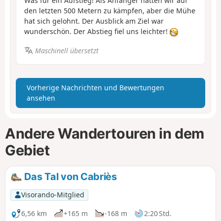
Was für ein Aufstieg! Als Anfänger hatten wir auf
den letzten 500 Metern zu kämpfen, aber die Mühe
hat sich gelohnt. Der Ausblick am Ziel war
wunderschön. Der Abstieg fiel uns leichter!
Maschinell übersetzt
Vorherige Nachrichten und Bewertungen
ansehen
Andere Wandertouren in dem
Gebiet
Das Tal von Cabriès
Visorando-Mitglied
6,56 km
+165 m
-168 m
2:20 Std.