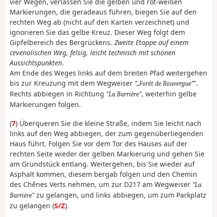
vier Wegen, verlassen Sie die gelben und rot-weißen
Markierungen, die geradeaus führen, biegen Sie auf den
rechten Weg ab (nicht auf den Karten verzeichnet) und
ignorieren Sie das gelbe Kreuz. Dieser Weg folgt dem
Gipfelbereich des Bergrückens.
Zweite Etappe auf einem
cevenolischen Weg, felsig, leicht technisch mit schönen
Aussichtspunkten
.
Am Ende des Weges links auf dem breiten Pfad weitergehen
bis zur Kreuzung mit dem Wegweiser
”.
„Forêt de Rouvergue
Rechts abbiegen in Richtung
, weiterhin gelbe
La Barrière
Markierungen folgen.
(
7
) Überqueren Sie die kleine Straße, indem Sie leicht nach
links auf den Weg abbiegen, der zum gegenüberliegenden
Haus führt. Folgen Sie vor dem Tor des Hauses auf der
rechten Seite wieder der gelben Markierung und gehen Sie
am Grundstück entlang. Weitergehen, bis Sie wieder auf
Asphalt kommen, diesem bergab folgen und den Chemin
des Chênes Verts nehmen, um zur D217 am Wegweiser
La
zu gelangen, und links abbiegen, um zum Parkplatz
Barrière
zu gelangen (
S/Z
).