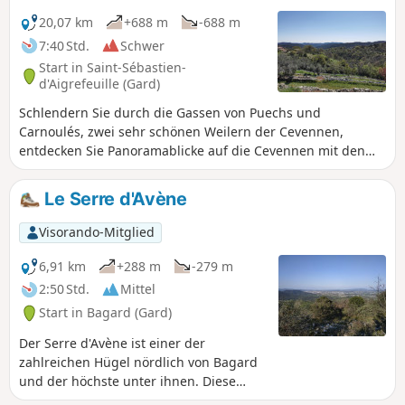
20,07 km
+688 m
-688 m
7:40 Std.
Schwer
Start in Saint-Sébastien-
d'Aigrefeuille (Gard)
Schlendern Sie durch die Gassen von Puechs und
Carnoulés, zwei sehr schönen Weilern der Cevennen,
entdecken Sie Panoramablicke auf die Cevennen mit den
Düften des Heidelands, der Kastanienbäume und der
grünen Eichenwälder.. Auf dieser Strecke ist Vorsicht
Le Serre d'Avène
geboten an felsigen Stellen, die gefährlich sein können (3)
bis (6).
Visorando-Mitglied
6,91 km
+288 m
-279 m
2:50 Std.
Mittel
Start in Bagard (Gard)
Der Serre d'Avène ist einer der
zahlreichen Hügel nördlich von Bagard
und der höchste unter ihnen. Diese
Rundwanderung führt Sie über Wege