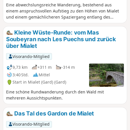
Eine abwechslungsreiche Wanderung, bestehend aus
einem anspruchsvollen Aufstieg zu den Höhen von Mialet
und einem gemächlicheren Spaziergang entlang des
Gardon de Mialet. Unterwegs entdecken Sie hochgelegene
Weiler, einen Tempel, einen Dolmen und die berühmte
Kleine Wüste-Runde: vom Mas
Camisards-Brücke. Achtung! Mehrere Hinweise deuten
Soubeyran nach Les Puechs und zurück
darauf hin, dass der Weg hinter der Pont des Camisards (9)
über Mialet
wegen Steinschlaggefahr bis auf Weiteres gesperrt ist.
Visorando-Mitglied
9,73 km
+311 m
-314 m
3:40 Std.
Mittel
Start in Mialet (Gard) (Gard)
Eine schöne Rundwanderung durch den Wald mit
mehreren Aussichtspunkten.
Das Tal des Gardon de Mialet
Visorando-Mitglied