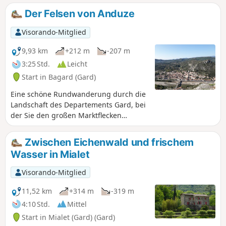
und Pfade durch das Heideland. Auf
Der Felsen von Anduze
dem Gipfel erwartet Sie eine
wunderschöne Aussicht auf die
Visorando-Mitglied
Cevennen und den Großraum Alès.
9,93 km
+212 m
-207 m
3:25 Std.
Leicht
Start in Bagard (Gard)
Eine schöne Rundwanderung durch die
Landschaft des Departements Gard, bei
der Sie den großen Marktflecken
Anduze vom Felsen aus entdecken
können, der ihn überragt.
Zwischen Eichenwald und frischem
Wasser in Mialet
Visorando-Mitglied
11,52 km
+314 m
-319 m
4:10 Std.
Mittel
Start in Mialet (Gard) (Gard)