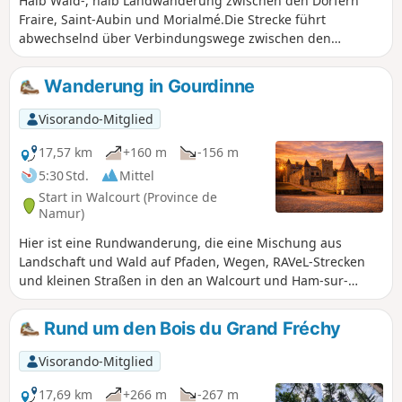
Halb Wald-, halb Landwanderung zwischen den Dörfern
Fraire, Saint-Aubin und Morialmé.Die Strecke führt
abwechselnd über Verbindungswege zwischen den
Dörfern, Wald- oder Feldwege sowie kleine Landstraßen.
Achten Sie darauf, keine Wege oder Waldwege zu
Wanderung in Gourdinne
benutzen, die gesperrt sind (um die Ruhe des Wildes nicht
zu stören).
Visorando-Mitglied
17,57 km
+160 m
-156 m
5:30 Std.
Mittel
Start in Walcourt (Province de
Namur)
Hier ist eine Rundwanderung, die eine Mischung aus
Landschaft und Wald auf Pfaden, Wegen, RAVeL-Strecken
und kleinen Straßen in den an Walcourt und Ham-sur-
Heure-Nalinnes angrenzenden Gemeinden bietet.Genießen
Sie die Natur im Frühling mit ihren Blumen und im Herbst
Rund um den Bois du Grand Fréchy
mit den schönen Farben im Wald in vollen Zügen.
Visorando-Mitglied
17,69 km
+266 m
-267 m