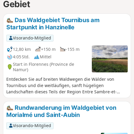
Gebiet
Das Waldgebiet Tournibus am
Startpunkt in Hanzinelle
Visorando-Mitglied
12,80 km
+150 m
-155 m
4:05 Std.
Mittel
Start in Florennes (Province de
Namur)
Entdecken Sie auf breiten Waldwegen die Wälder von
Tournibus und die weitläufigen, sanft hügeligen
Landschaften dieses Teils der Region Entre Sambre-et-
Meuse und ihre Geschichte, die mit der Schlacht von
Wagnée am 24. August 1914 manchmal tragisch war. Im
Rundwanderung im Waldgebiet von
Schloss Hanzinelle wurden 1978 die „Accords d'Hanzinelle”
Morialmé und Saint-Aubin
unterzeichnet, die die Umstrukturierung der wallonischen
Stahlindustrie vorsahen. Nicht zu vergessen ist auch die
Visorando-Mitglied
Folklore mit den berühmten Marches de l'entre Sambre-et-