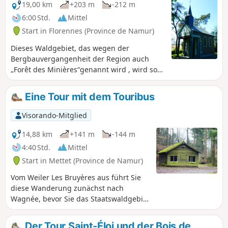
Meuse, Nachstellungen in historischen Kostümen der
19,00 km
+203 m
-212 m
napoleonischen Armeen.
6:00 Std.
Mittel
Start in Florennes (Province de Namur)
Dieses Waldgebiet, das wegen der
Bergbauvergangenheit der Region auch
„Forêt des Minières“genannt wird , wird so
manchen Wanderer verzaubern. Die Natur
ist hier unangefochtener Herrscher, und
Eine Tour mit dem Touribus
abgesehen von ein wenig Lärmbelästigung
in der Nähe der N932 herrscht absolute
Visorando-Mitglied
Ruhe, untermalt je nach Jahreszeit und
Wetter vom Vogelgesang oder dem Rascheln
14,88 km
+141 m
-144 m
der Blätter im Wind.
4:40 Std.
Mittel
Start in Mettet (Province de Namur)
Vom Weiler Les Bruyères aus führt Sie
diese Wanderung zunächst nach
Wagnée, bevor Sie das Staatswaldgebiet
Tournibus und die umliegende
Landschaft an den Grenzen von Biesme
Der Tour Saint-Éloi und der Bois de