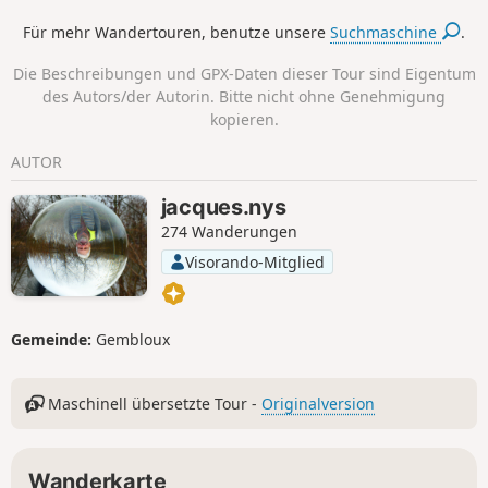
die noch ein paar Kilometer mehr
Für mehr Wandertouren, benutze unsere
Suchmaschine
.
wandern möchten, siehe meine andere
Wanderung in derselben Gegend (Nr.
Die Beschreibungen und GPX-Daten dieser Tour sind Eigentum
6600390).
des Autors/der Autorin. Bitte nicht ohne Genehmigung
kopieren.
AUTOR
jacques.nys
274 Wanderungen
Visorando-Mitglied
Gemeinde:
Gembloux
Maschinell übersetzte Tour -
Originalversion
Wanderkarte