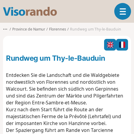
V
T
i
o
s
g
o
•••
Province de Namur
Florennes
Rundweg um Thy-le-Bauduin
g
r
l
a
e
n
n
d
Rundweg um Thy-le-Bauduin
a
o
v
i
Entdecken Sie die Landschaft und die Waldgebiete
g
nordwestlich von Florennes und nordöstlich von
a
Walcourt. Sie befinden sich südlich von Gerpinnes
t
und sind das Zentrum der Märkte und Pilgerfahrten
i
o
der Region Entre-Sambre-et-Meuse.
n
Kurz nach dem Start führt die Route an der
majestätischen Ferme de la Prévôté (Lehrtafel) und
der imposanten Kirche von Hanzinne vorbei.
Der Spaziergang führt am Rande von Tarcienne