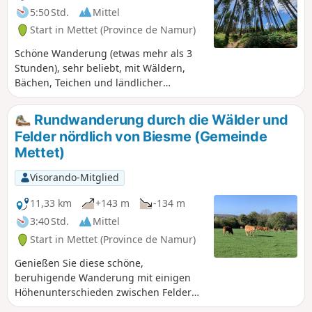
5:50 Std.
Mittel
Start in Mettet (Province de Namur)
Schöne Wanderung (etwas mehr als 3
Stunden), sehr beliebt, mit Wäldern,
Bächen, Teichen und ländlicher
Landschaft. Sie können dabei auch das
Schloss von Sart-Eustache bewundern.
Rundwanderung durch die Wälder und
Einige kurze Abschnitte auf
Felder nördlich von Biesme (Gemeinde
Schotterstraßen sind notwendig, um zu
Mettet)
anderen schönen Abschnitten zu
gelangen, wo der Wald dominiert.
Visorando-Mitglied
Jagdtermine weiter unten
11,33 km
+143 m
-134 m
3:40 Std.
Mittel
Start in Mettet (Province de Namur)
Genießen Sie diese schöne,
beruhigende Wanderung mit einigen
Höhenunterschieden zwischen Feldern,
Wäldern und Flüssen. Für diejenigen,