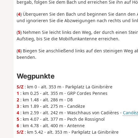
bergab, folgen Sie dem Bach und erreichen Sie ihn auf H
(
4
) Überqueren Sie den Bach und beginnen Sie dann den A
und ignorieren Sie die Abzweigungen nach rechts und link
(
5
) Nehmen Sie leicht links den Weg, der durch einen Stein
Aufstieg, bis Sie die Mobilfunkantenne erreichen.
(
6
) Biegen Sie anschließend links auf den steinigen Weg a
beenden.
Wegpunkte
S/Z
: km 0 - alt. 353 m - Parkplatz La Ginibrière
1
: km 0.25 - alt. 355 m - GRP Cordes Pennes
2
: km 1.48 - alt. 286 m - D8
3
: km 1.89 - alt. 275 m - Candèze
4
: km 2.59 - alt. 242 m - Waschhaus von Cadières -
Candèze
5
: km 4.07 - alt. 377 m - Pech de Rossignol
6
: km 4.78 - alt. 400 m - Antenne
S/Z
: km 5.42 - alt. 353 m - Parkplatz La Ginibrière