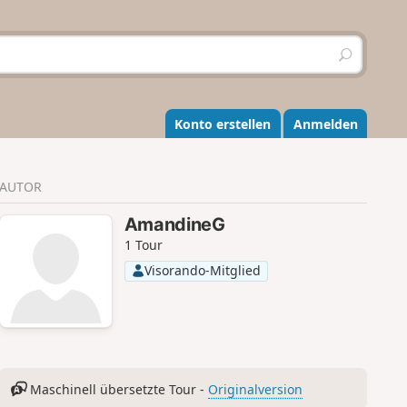
S
u
c
h
e
Konto erstellen
Anmelden
n
AUTOR
AmandineG
1 Tour
Visorando-Mitglied
Maschinell übersetzte Tour -
Originalversion