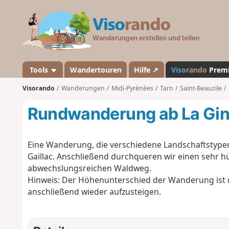
V
i
s
o
r
a
Tools
Wandertouren
Hilfe ↗
Viso
rando
Prem
n
Visorando
Wanderungen
Midi-Pyrénées
Tarn
Saint-Beauzile
d
o
Rundwanderung ab La Gini
Eine Wanderung, die verschiedene Landschaftstypen 
Gaillac. Anschließend durchqueren wir einen sehr 
abwechslungsreichen Waldweg.
Hinweis: Der Höhenunterschied der Wanderung ist r
anschließend wieder aufzusteigen.