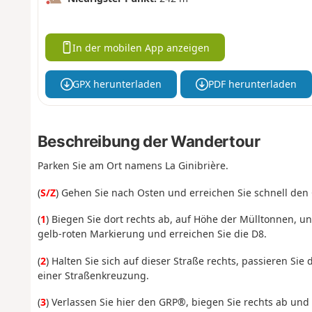
In der mobilen App anzeigen
GPX herunterladen
PDF herunterladen
Beschreibung der Wandertour
Parken Sie am Ort namens La Ginibrière.
(
S/Z
) Gehen Sie nach Osten und erreichen Sie schnell de
(
1
) Biegen Sie dort rechts ab, auf Höhe der Mülltonnen, u
gelb-roten Markierung und erreichen Sie die D8.
(
2
) Halten Sie sich auf dieser Straße rechts, passieren S
einer Straßenkreuzung.
(
3
) Verlassen Sie hier den GRP®, biegen Sie rechts ab un