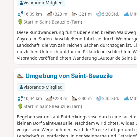
Visorando-Mitglied
16,09 km
+323 m
-321 m
5:30 Std.
Mit
Start in Saint-Beauzile (Tarn)
Diese Rundwanderung führt über einen breiten Waldweg i
Cayrou im Süden. Anschließend führt sie durch Weinberge
Landschaft, die von zahlreichen Bächen durchzogen ist. E
nützlichen Unterschlupf für ein Picknick bei schlechtem W
Visorando veröffentlichten Wanderung „Autour de Saint-Be
Umgebung von Saint-Beauzile
Visorando-Mitglied
10,44 km
+223 m
-230 m
3:35 Std.
Mit
Start in Saint-Beauzile (Tarn)
Begeben wir uns auf Entdeckungsreise durch eine facet
kleinen Dorf Saint-Beauzile. Nachdem wir dichtes, wildes
vergessene Wege nehmen, wird die Strecke luftiger und er
Landschaft zu entdecken, in der Weinberge und Getreide