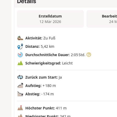
Details
Erstelldatum
Bearbei
12 Mär 2026
24 M
Aktivität:
Zu Fuß
Distanz:
5,42 km
Durchschnittliche Dauer:
2:05 Std.
Schwierigkeitsgrad:
Leicht
Zurück zum Start:
Ja
Aufstieg:
+ 180 m
Abstieg:
- 174 m
Höchster Punkt:
411 m
Niedrigster Punkt:
242 m