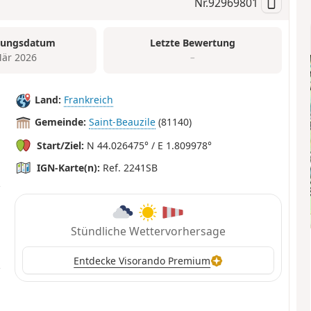
Nr.
92969801
tungsdatum
Letzte Bewertung
är 2026
–
Land:
Frankreich
Gemeinde:
Saint-Beauzile
(81140)
Start/Ziel:
N 44.026475° / E 1.809978°
IGN-Karte(n):
Ref. 2241SB
Stündliche Wettervorhersage
Entdecke Visorando Premium