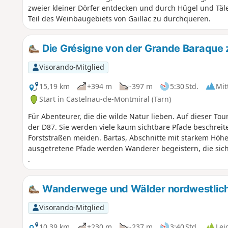
zweier kleiner Dörfer entdecken und durch Hügel und Täle
Teil des Weinbaugebiets von Gaillac zu durchqueren.
Die Grésigne von der Grande Baraque
Visorando-Mitglied
15,19 km
+394 m
-397 m
5:30 Std.
Mit
Start in Castelnau-de-Montmiral (Tarn)
Für Abenteurer, die die wilde Natur lieben. Auf dieser To
der D87. Sie werden viele kaum sichtbare Pfade beschrei
Forststraßen meiden. Bartas, Abschnitte mit starkem Hö
ausgetretene Pfade werden Wanderer begeistern, die sic
.
Wanderwege und Wälder nordwestlich
Visorando-Mitglied
10,39 km
+230 m
-237 m
3:40 Std.
Lei