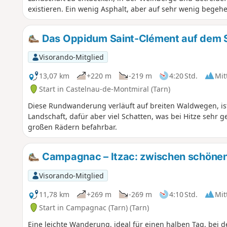
existieren. Ein wenig Asphalt, aber auf sehr wenig begeh
Das Oppidum Saint-Clément auf dem Se
Visorando-Mitglied
13,07 km
+220 m
-219 m
4:20 Std.
Mit
Start in Castelnau-de-Montmiral (Tarn)
Diese Rundwanderung verläuft auf breiten Waldwegen, ist
Landschaft, dafür aber viel Schatten, was bei Hitze sehr g
großen Rädern befahrbar.
Campagnac – Itzac: zwischen schönen
Visorando-Mitglied
11,78 km
+269 m
-269 m
4:10 Std.
Mit
Start in Campagnac (Tarn) (Tarn)
Eine leichte Wanderung, ideal für einen halben Tag, bei d