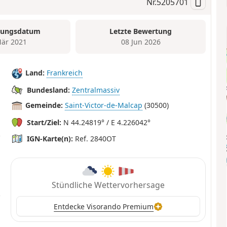
Nr.
5205701
tungsdatum
Letzte Bewertung
är 2021
08 Jun 2026
Land:
Frankreich
Bundesland:
Zentralmassiv
Gemeinde:
Saint-Victor-de-Malcap
(30500)
Start/Ziel:
N 44.24819° / E 4.226042°
IGN-Karte(n):
Ref. 2840OT
Stündliche Wettervorhersage
Entdecke Visorando Premium