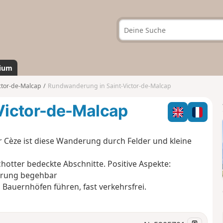
ium
ctor-de-Malcap
Rundwanderung in Saint-Victor-de-Malcap
Victor-de-Malcap
r Cèze ist diese Wanderung durch Felder und kleine
Schotter bedeckte Abschnitte. Positive Aspekte:
derung begehbar
n Bauernhöfen führen, fast verkehrsfrei.