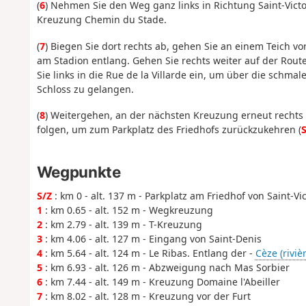
(
6
) Nehmen Sie den Weg ganz links in Richtung Saint-Vic
Kreuzung Chemin du Stade.
(
7
) Biegen Sie dort rechts ab, gehen Sie an einem Teich v
am Stadion entlang. Gehen Sie rechts weiter auf der Route
Sie links in die Rue de la Villarde ein, um über die schm
Schloss zu gelangen.
(
8
) Weitergehen, an der nächsten Kreuzung erneut rechts a
folgen, um zum Parkplatz des Friedhofs zurückzukehren (
S
Wegpunkte
S/Z
: km 0 - alt. 137 m - Parkplatz am Friedhof von Saint-V
1
: km 0.65 - alt. 152 m - Wegkreuzung
2
: km 2.79 - alt. 139 m - T-Kreuzung
3
: km 4.06 - alt. 127 m - Eingang von Saint-Denis
4
: km 5.64 - alt. 124 m - Le Ribas. Entlang der -
Cèze (riviè
5
: km 6.93 - alt. 126 m - Abzweigung nach Mas Sorbier
6
: km 7.44 - alt. 149 m - Kreuzung Domaine l'Abeiller
7
: km 8.02 - alt. 128 m - Kreuzung vor der Furt