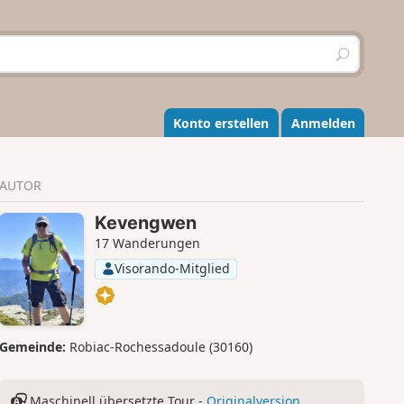
S
u
c
h
e
Konto erstellen
Anmelden
n
AUTOR
Kevengwen
17 Wanderungen
Visorando-Mitglied
Gemeinde:
Robiac-Rochessadoule (30160)
Maschinell übersetzte Tour -
Originalversion