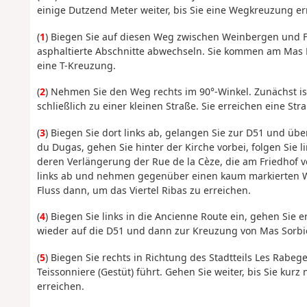
einige Dutzend Meter weiter, bis Sie eine Wegkreuzung er
(
1
) Biegen Sie auf diesen Weg zwischen Weinbergen und Fe
asphaltierte Abschnitte abwechseln. Sie kommen am Mas 
eine T-Kreuzung.
(
2
) Nehmen Sie den Weg rechts im 90°-Winkel. Zunächst is
schließlich zu einer kleinen Straße. Sie erreichen eine S
(
3
) Biegen Sie dort links ab, gelangen Sie zur D51 und üb
du Dugas, gehen Sie hinter der Kirche vorbei, folgen Sie l
deren Verlängerung der Rue de la Cèze, die am Friedhof vo
links ab und nehmen gegenüber einen kaum markierten We
Fluss dann, um das Viertel Ribas zu erreichen.
(
4
) Biegen Sie links in die Ancienne Route ein, gehen Sie 
wieder auf die D51 und dann zur Kreuzung von Mas Sorbie
(
5
) Biegen Sie rechts in Richtung des Stadtteils Les Rabe
Teissonniere (Gestüt) führt. Gehen Sie weiter, bis Sie kur
erreichen.