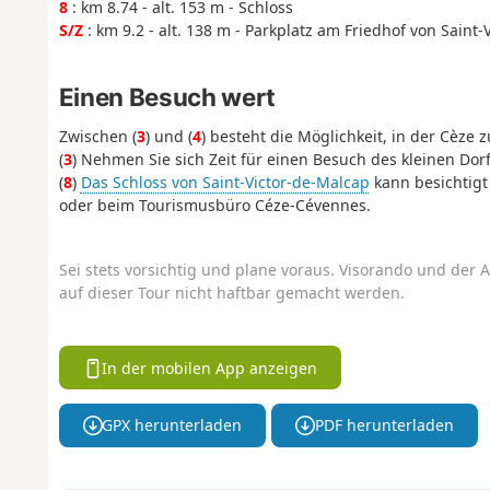
8
: km 8.74 - alt. 153 m - Schloss
S/Z
: km 9.2 - alt. 138 m - Parkplatz am Friedhof von Saint
Einen Besuch wert
Zwischen (
3
) und (
4
) besteht die Möglichkeit, in der Cèze 
(
3
) Nehmen Sie sich Zeit für einen Besuch des kleinen Dorf
(
8
)
Das Schloss von Saint-Victor-de-Malcap
kann besichtigt
oder beim Tourismusbüro Céze-Cévennes.
Sei stets vorsichtig und plane voraus. Visorando und der A
auf dieser Tour nicht haftbar gemacht werden.
In der mobilen App anzeigen
GPX herunterladen
PDF herunterladen