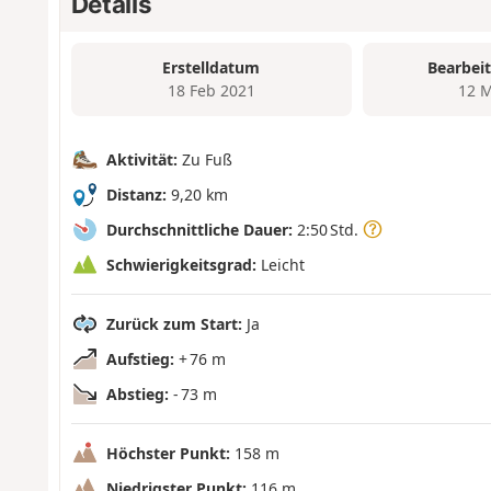
Details
Erstelldatum
Bearbei
18 Feb 2021
12 M
Aktivität:
Zu Fuß
Distanz:
9,20 km
Durchschnittliche Dauer:
2:50 Std.
Schwierigkeitsgrad:
Leicht
Zurück zum Start:
Ja
Aufstieg:
+ 76 m
Abstieg:
- 73 m
Höchster Punkt:
158 m
Niedrigster Punkt:
116 m