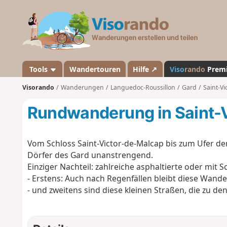
V
i
s
o
r
a
Tools
Wandertouren
Hilfe ↗
Viso
rando
Prem
n
Visorando
Wanderungen
Languedoc-Roussillon
Gard
Saint-Vi
d
o
Rundwanderung in Saint-
Vom Schloss Saint-Victor-de-Malcap bis zum Ufer de
Dörfer des Gard unanstrengend.
Einziger Nachteil: zahlreiche asphaltierte oder mit 
- Erstens: Auch nach Regenfällen bleibt diese Wan
- und zweitens sind diese kleinen Straßen, die zu de