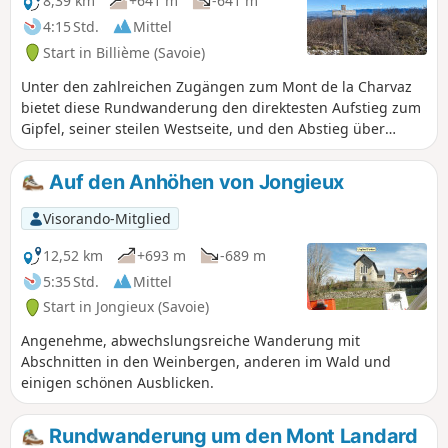
8,39 km
+641 m
-641 m
4:15 Std.
Mittel
Start in Billième (Savoie)
Unter den zahlreichen Zugängen zum Mont de la Charvaz
bietet diese Rundwanderung den direktesten Aufstieg zum
Gipfel, seiner steilen Westseite, und den Abstieg über
gemäßigtere Waldwege. Vom Gipfel aus hat man einen
weiten Blick auf das Avant Pays Savoyard und die
Auf den Anhöhen von Jongieux
umliegenden Berge.
Visorando-Mitglied
12,52 km
+693 m
-689 m
5:35 Std.
Mittel
Start in Jongieux (Savoie)
Angenehme, abwechslungsreiche Wanderung mit
Abschnitten in den Weinbergen, anderen im Wald und
einigen schönen Ausblicken.
Rundwanderung um den Mont Landard