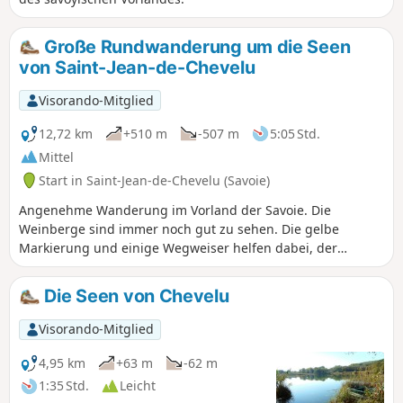
Große Rundwanderung um die Seen
von Saint-Jean-de-Chevelu
Visorando-Mitglied
12,72 km
+510 m
-507 m
5:05 Std.
Mittel
Start in Saint-Jean-de-Chevelu (Savoie)
Angenehme Wanderung im Vorland der Savoie. Die
Weinberge sind immer noch gut zu sehen. Die gelbe
Markierung und einige Wegweiser helfen dabei, der
Beschreibung zu folgen.
Die Seen von Chevelu
Visorando-Mitglied
4,95 km
+63 m
-62 m
1:35 Std.
Leicht