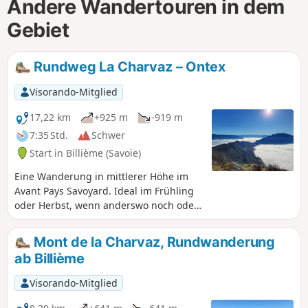
Andere Wandertouren in dem
Gebiet
Rundweg La Charvaz – Ontex
Visorando-Mitglied
17,22 km
+925 m
-919 m
7:35 Std.
Schwer
Start in Billième (Savoie)
Eine Wanderung in mittlerer Höhe im
Avant Pays Savoyard. Ideal im Frühling
oder Herbst, wenn anderswo noch oder
schon Schnee liegt. Die Markierungen
mit gelben Schildern und Wegweisern
Mont de la Charvaz, Rundwanderung
an den wichtigsten Kreuzungen lassen
ab Billième
kaum Raum für Zweifel.
Visorando-Mitglied