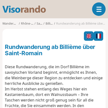
V
T
i
o
s
g
o
Wanderungen
Rhône-Alpes
Savoie
Billième
Rundwanderung ab Billième über Saint-Romain
g
r
l
a
e
n
n
d
Rundwanderung ab Billième über
a
o
v
Saint-Romain
i
g
Diese Rundwanderung, die im Dorf Billième im
a
savoyischen Vorland beginnt, ermöglicht es Ihnen,
t
i
die Weinberge dieser Region zu entdecken und einige
o
herrliche Ausblicke zu genießen.
n
Im Herbst stehen entlang des Weges hier ein
Kastanienbaum, dort ein Walnussbaum – Ihre
Taschen werden nicht groß genug sein für all die
Früchte, die Sie einsammeln werden. In den