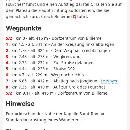
Fourches“ führt und einen Aufstieg darstellt. Halten Sie auf
dem Plateau die Hauptrichtung Südosten ein, die Sie
gemächlich zurück nach Billième (
Z
) führt.
Wegpunkte
S/Z
: km 0 - alt. 415 m - Dorfzentrum von Billième
1
: km 1.5 - alt. 341 m - An der Kreuzung links abbiegen
2
: km 1.73 - alt. 324 m - Dem Weg nach rechts folgen
3
: km 2.48 - alt. 273 m - Wegkreuzung
4
: km 2.75 - alt. 232 m - Zur Straße gelangen
5
: km 4.44 - alt. 226 m - Straße D921
6
: km 4.7 - alt. 229 m - Weg nach rechts
7
: km 6.85 - alt. 412 m - Abstieg nach Jongieux -
Le Noyer
8
: km 7.35 - alt. 410 m - Auf zur Croix des Fourches
S/Z
: km 9.11 - alt. 415 m - Dorfzentrum von Billième
Hinweise
Picknicktisch in der Nähe der Kapelle Saint-Romain.
Standardausrüstung eines Wanderers.