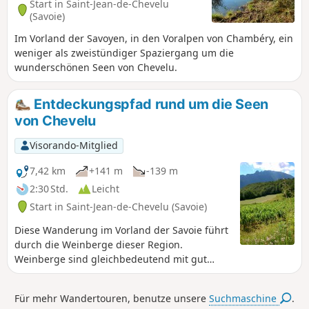
Start in Saint-Jean-de-Chevelu
(Savoie)
Im Vorland der Savoyen, in den Voralpen von Chambéry, ein
weniger als zweistündiger Spaziergang um die
wunderschönen Seen von Chevelu.
Entdeckungspfad rund um die Seen
von Chevelu
Visorando-Mitglied
7,42 km
+141 m
-139 m
2:30 Std.
Leicht
Start in Saint-Jean-de-Chevelu (Savoie)
Diese Wanderung im Vorland der Savoie führt
durch die Weinberge dieser Region.
Weinberge sind gleichbedeutend mit gut
exponierten Parzellen.
Für mehr Wandertouren, benutze unsere
Suchmaschine
.