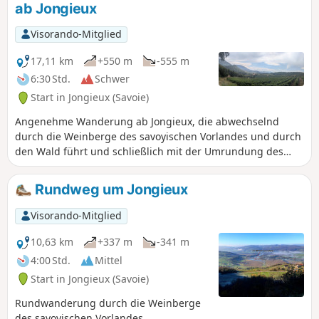
ab Jongieux
Visorando-Mitglied
17,11 km
+550 m
-555 m
6:30 Std.
Schwer
Start in Jongieux (Savoie)
Angenehme Wanderung ab Jongieux, die abwechselnd
durch die Weinberge des savoyischen Vorlandes und durch
den Wald führt und schließlich mit der Umrundung des
Mont Landard und seinem Aussichtspunkt oberhalb von
Saint-Pierre-de-Curtille endet.
Rundweg um Jongieux
Visorando-Mitglied
10,63 km
+337 m
-341 m
4:00 Std.
Mittel
Start in Jongieux (Savoie)
Rundwanderung durch die Weinberge
des savoyischen Vorlandes.