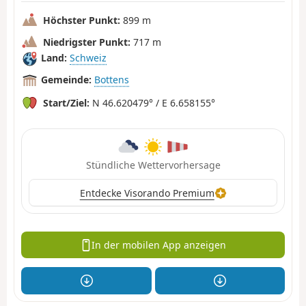
Höchster Punkt:
899 m
Niedrigster Punkt:
717 m
Land:
Schweiz
Gemeinde:
Bottens
Start/Ziel:
N 46.620479° / E 6.658155°
Stündliche Wettervorhersage
Entdecke Visorando Premium
In der mobilen App anzeigen