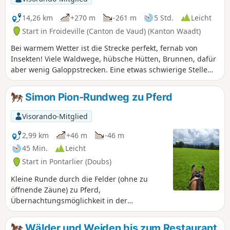
14,26 km
+270 m
-261 m
5 Std.
Leicht
Start in Froideville (Canton de Vaud) (Kanton Waadt)
Bei warmem Wetter ist die Strecke perfekt, fernab von
Insekten! Viele Waldwege, hübsche Hütten, Brunnen, dafür
aber wenig Galoppstrecken. Eine etwas schwierige Stelle
auf dieser Strecke: Abstieg auf einem schmalen Weg hin
zum Fluss und steiler Aufstieg, lässt sich aber problemlos
Simon Pion-Rundweg zu Pferd
umgehen.
Visorando-Mitglied
2,99 km
+46 m
-46 m
45 Min.
Leicht
Start in Pontarlier (Doubs)
Kleine Runde durch die Felder (ohne zu
öffnende Zäune) zu Pferd,
Übernachtungsmöglichkeit in der
Reiterherberge „Gite Équestre du Brin
d'Herbe”. Achtung: Die Tour ist nur möglich,
Wälder und Weiden bis zum Restaurant