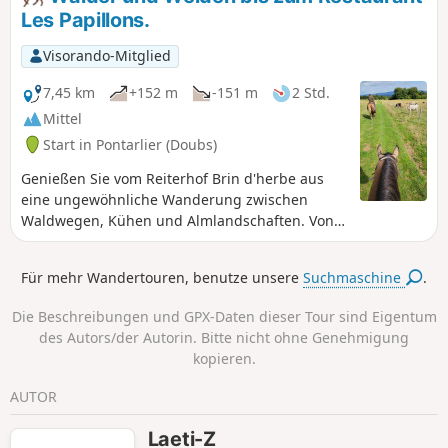
wenn das Heu gerade gemäht wurde und
Les Papillons.
das Gras auf den Wiesen kurz ist.
Visorando-Mitglied
7,45 km
+152 m
-151 m
2 Std.
Mittel
Start in Pontarlier (Doubs)
Genießen Sie vom Reiterhof Brin d'herbe aus
eine ungewöhnliche Wanderung zwischen
Waldwegen, Kühen und Almlandschaften. Von
der Straße zur Ferme des Miroirs aus haben Sie
eine herrliche Aussicht, von der aus Sie bei
Für mehr Wandertouren, benutze unsere
Suchmaschine
.
klarem Wetter sogar die Alpen sehen können!
Gönnen Sie sich eine erfrischende Pause oder
Die Beschreibungen und GPX-Daten dieser Tour sind Eigentum
ein gutes Essen im Restaurant Les Papillons,
des Autors/der Autorin. Bitte nicht ohne Genehmigung
bevor Sie durch Felder und Wälder
kopieren.
zurückkehren. Hinweis: Da diese Wanderung
durch verschiedene Kuhweiden führt, müssen
AUTOR
Sie einige Zäune öffnen und vor allem wieder
schließen, die Ihnen im Weg stehen.
Laeti-Z