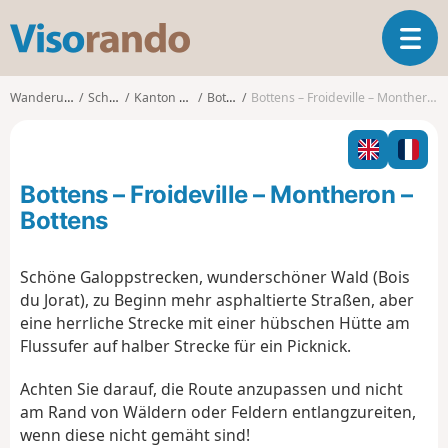
V
T
i
o
s
g
o
Wanderungen
Schweiz
Kanton Waadt
Bottens
Bottens – Froideville – Montheron – Bottens
g
r
l
a
e
n
n
d
Bottens – Froideville – Montheron –
a
o
v
Bottens
i
g
Schöne Galoppstrecken, wunderschöner Wald (Bois
a
du Jorat), zu Beginn mehr asphaltierte Straßen, aber
t
i
eine herrliche Strecke mit einer hübschen Hütte am
o
Flussufer auf halber Strecke für ein Picknick.
n
Achten Sie darauf, die Route anzupassen und nicht
am Rand von Wäldern oder Feldern entlangzureiten,
wenn diese nicht gemäht sind!